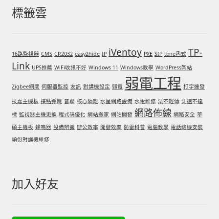
標籤雲
門禁安全控制 工具 軟體 手冊
建築技術設備設置
iVentoy
TP-
16路監視器
CMS
CR2032
easy2hide
IP
PXE
SIP
tone函式
Link
UPS推薦
WiFi收訊不好
Windows 11
Windows教學
WordPress架站
租屋維修、租屋安全
弱電工程
Zigbee網關
伺服器監控
友訊
對講機設定
弱電
打字連發
智慧電錶、儲值、雲端 電子式電錶
技嘉主機板
接點彈跳
普聯
核心隔離
水星網路設備
水電維修
法不輕傳
測速不達
網路佈線
標
監視器主機更換
程式碼優化
網站搬家
網站開發
網路安全
華
公用房間插卡計費方案
碩主機板
蜂鳴器
設備辨識
辦公效率
開發效率
防雷科普
電腦教學
電話總機安裝
頭份對講機維修
充電樁
加入好友
線上網路購物
DIY材料