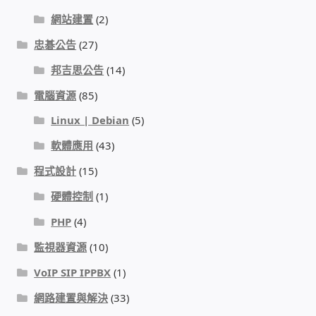
WIFI Wi-Fi 無線熱點 無線網路
網站建置
(2)
忠碁公告
(27)
網路硬體設備
邦吉思公告
(14)
居易科技DrayTek/裕笠科技Ublink
電腦資源
(85)
Linux | Debian
(5)
印表列印伺服器
軟體應用
(43)
虛擬機 Virtual machine VirtualBox Hyper-V
程式設計
(15)
VMware
硬體控制
(1)
網路 到府檢測 連線設定
PHP
(4)
監視器資源
(10)
光纖網路
VoIP SIP IPPBX
(1)
TP-Link TAIWAN(普聯技術)
網路建置與解決
(33)