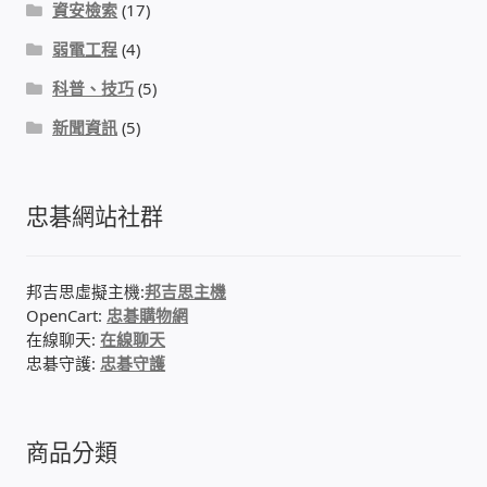
資安檢索
(17)
PHP程式設計
弱電工程
(4)
科普、技巧
(5)
網路 工具 軟體 手冊
新聞資訊
(5)
監視器安裝維修
監視器DIY
忠碁網站社群
監視器租賃方案
邦吉思虛擬主機:
邦吉思主機
OpenCart:
忠碁購物網
防盜保全-安防設備
在線聊天:
在線聊天
忠碁守護:
忠碁守護
昇銳電子(HI SHARP)智慧科技
鎧鋒企業(KCA)智能監視系統
商品分類