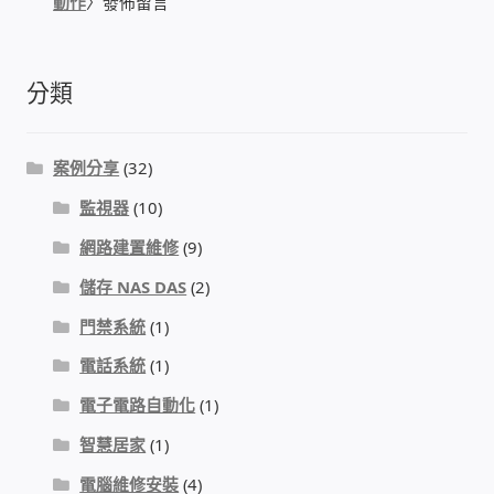
動作
〉發佈留言
USB隨插即用視訊攝影機
數位廣告看板播放器
分類
電腦 工具 軟體 手冊
案例分享
(32)
網路規劃架設
監視器
(10)
網路建置維修
(9)
OpenMediaVault OMV
儲存 NAS DAS
(2)
門禁系統
(1)
NAS到府安裝服務
電話系統
(1)
DAS 直連式附加存儲
電子電路自動化
(1)
智慧居家
(1)
出租套房出租 網路維護管理 房東免煩惱
電腦維修安裝
(4)