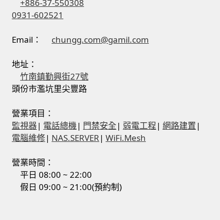
+886-37-550308
0931-602521
感應式門鎖、電子鎖
Email：
chungg.com@gamil.com
電梯樓層刷卡管制
地址：
竹南鎮勤興街27號
停車場、社區大樓 車道管制系統
頭份市濫坑里尖豐路
風速傳感器+PLC自動控制
營業項目：
監視器
|
電話總機
|
門禁安全
|
弱電工程
|
網路建置
|
mOA雲考勤 指紋、卡片、手機APP GPS打卡
電腦維修
|
NAS.SERVER
|
WiFi.Mesh
智慧櫃
營業時間：
平日 08:00 ~ 22:00
假日 09:00 ~ 21:00(預約制)
電子鎖 凱特安Kwikset
電子模組電路模塊