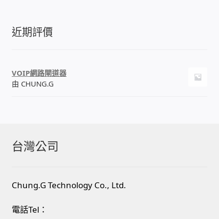
IP-PBX 租賃 借測 (雲端總機)
近期評價
通航國際(Tonnet)
DCS 數位通訊系統
VOIP網路閘道器
由 CHUNG.G
NEC SL2100 電話總機 數位IP通訊系統
安立達(Aristel)
聯盟電子(LINEMEX)
台灣公司
網路型門口視訊對講機
Chung.G Technology Co., Ltd.
電話 工具 軟體 手冊
電話Tel：
門禁安全控制