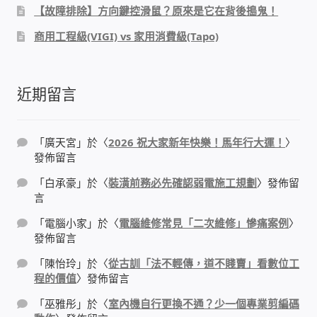
【故障排除】方向鍵控滑鼠？原來是它在背後搗鬼！
家庭水電修繕
商用工程級(VIGI) vs 家用消費級(Tapo)
窗簾 窗飾 丈量安裝
近期留言
電腦維修銷售
電腦維護合約
「
廣天宮
」於〈
2026 祝大家新年快樂！馬年行大運！
〉
發佈留言
電腦租賃方案
「
白承豪
」於〈
裝潢前務必先確認弱電施工規劃
〉發佈留
言
捷元電腦 NUC迷你電腦 伺服器
「
電腦小家
」於〈
電腦維修常見「二次維修」慘痛案例
〉
發佈留言
飛碟 不斷電 UPS / 穩壓器 AVR
「
陳怡玲
」於〈
從古訓「法不輕傳，道不賤賣」看數位工
程的價值
〉發佈留言
遠距教學、在家辦公
「
巫雅彤
」於〈
室內機自行更換不通？少一個專業剪編碼