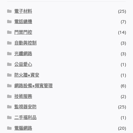
太陽能系統監視器
電子材料
(25)
監視器 信和 TBC 固定IP
電話總機
(7)
門禁門控
(14)
監視器RS485開門開鐵門開燈開保全
自動與控制
(3)
光纖網路
(3)
監控健檢‧舊換新專案
公益愛心
(1)
監視器異地備份備援
防火牆●資安
(1)
網路設備●頻寬管理
(6)
監控安防 工具 軟體 手冊
技術服務
(2)
電話總機 對講機
監視器安防
(25)
二手福利品
(1)
迅時數位網路電話總機
電腦網路
(20)