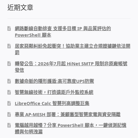
近期文章
雲端儲值型電表
網路斷線自動排查 支援多目標 IP 與品質評估的
電子鎖安裝-實績案例
PowerShell 腳本
居家惡鄰糾紛免起衝突！協助業主建立合規證據鏈依法開
電腦資訊-實績案例
罰
轉發公告：2026年7月起 HiNet SMTP 限制非原廠帳號
電話總機安裝維修-實績案例
發信
聯絡我們
數據命脈的隱形護盾:高可靠度UPS防禦
智慧無線技術，打造遠距戶外監控系統
徵 伙伴
LibreOffice Calc 智慧列高調整巨集
專業 AP-MESH 部署：兼顧舊型智慧家電與資安隔離
公益贊助、社會貢獻
電腦越用越慢？分享 PowerShell 腳本，一鍵偵測記憶
聯盟合作包商
體與句柄洩漏