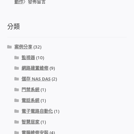
動作
〉發佈留言
WIFI Wi-Fi 無線熱點 無線網路
網路硬體設備
分類
居易科技DrayTek/裕笠科技Ublink
案例分享
(32)
印表列印伺服器
監視器
(10)
網路建置維修
(9)
虛擬機 Virtual machine VirtualBox Hyper-V
VMware
儲存 NAS DAS
(2)
門禁系統
(1)
網路 到府檢測 連線設定
電話系統
(1)
光纖網路
電子電路自動化
(1)
智慧居家
(1)
TP-Link TAIWAN(普聯技術)
電腦維修安裝
(4)