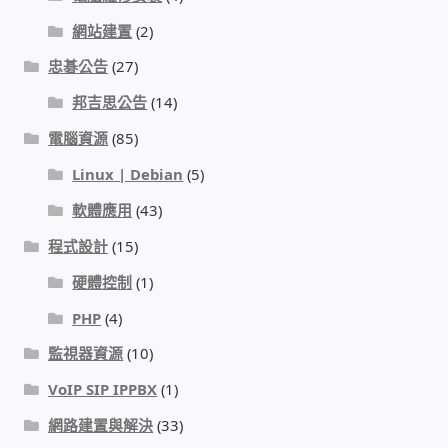
PHP程式設計
網站建置
(2)
忠碁公告
(27)
網路 工具 軟體 手冊
邦吉思公告
(14)
監視器安裝維修
電腦資源
(85)
Linux | Debian
(5)
監視器DIY
軟體應用
(43)
程式設計
(15)
監視器租賃方案
硬體控制
(1)
防盜保全-安防設備
PHP
(4)
監視器資源
(10)
昇銳電子(HI SHARP)智慧科技
VoIP SIP IPPBX
(1)
鎧鋒企業(KCA)智能監視系統
網路建置與解決
(33)