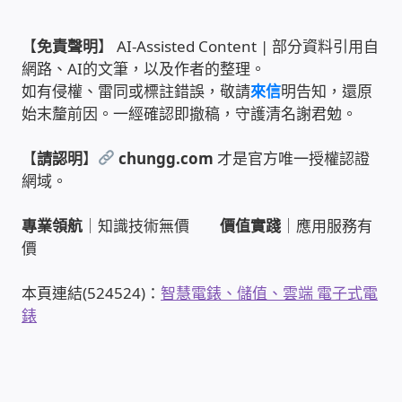
雲端儲值型電表
【
免責聲明
】 AI-Assisted Content | 部分資料引用自
網路、AI的文筆，以及作者的整理。
電子鎖安裝-實績案例
如有侵權、雷同或標註錯誤，敬請
來信
明告知，還原
始末釐前因。一經確認即撤稿，守護清名謝君勉。
電腦資訊-實績案例
【
請認明
】
chungg.com
才是官方唯一授權認證
網域。
電話總機安裝維修-實績案例
專業領航
｜知識技術無價
價值實踐
｜應用服務有
聯絡我們
價
徵 伙伴
本頁連結(524524)：
智慧電錶、儲值、雲端 電子式電
錶
公益贊助、社會貢獻
聯盟合作包商