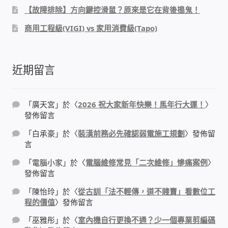
【故障排除】方向鍵控滑鼠？原來是它在背後搗鬼！
USB隨插即用視訊攝影機
商用工程級(VIGI) vs 家用消費級(Tapo)
數位廣告看板播放器
近期留言
電腦 工具 軟體 手冊
網路規劃架設
「
廣天宮
」於〈
2026 祝大家新年快樂！馬年行大運！
〉
發佈留言
OpenMediaVault OMV
「
白承豪
」於〈
裝潢前務必先確認弱電施工規劃
〉發佈留
言
NAS到府安裝服務
「
電腦小家
」於〈
電腦維修常見「二次維修」慘痛案例
〉
發佈留言
DAS 直連式附加存儲
「
陳怡玲
」於〈
從古訓「法不輕傳，道不賤賣」看數位工
程的價值
〉發佈留言
出租套房出租 網路維護管理 房東免煩惱
「
巫雅彤
」於〈
室內機自行更換不通？少一個專業剪編碼