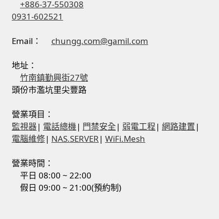
+886-37-550308
0931-602521
門禁安全控制 工具 軟體 手冊
Email：
chungg.com@gamil.com
建築技術設備設置
地址：
租屋維修、租屋安全
竹南鎮勤興街27號
頭份市濫坑里尖豐路
智慧電錶、儲值、雲端 電子式電錶
營業項目：
監視器
|
電話總機
|
門禁安全
|
弱電工程
|
網路建置
|
公用房間插卡計費方案
電腦維修
|
NAS.SERVER
|
WiFi.Mesh
充電樁
營業時間：
平日 08:00 ~ 22:00
線上網路購物
假日 09:00 ~ 21:00(預約制)
DIY材料