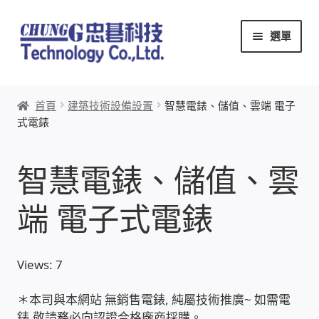
跳
跳
選單
至
至
導
主
覽
要
首頁
列
內
首頁
建築技術設備設置
智慧電錶、儲值、雲端 電子
容
式電錶
關於忠碁
本站文章導覽
智慧電錶、儲值、雲
本站AI文字客服
端 電子式電錶
創辦人:林慶忠
Views: 7
頭份獅子會
＊本司與本網站 無銷售電錶, 純屬技術推廣~ 如需電
錶,敬請務必向認證合格廠商採購。
竹南百齡扶輪社