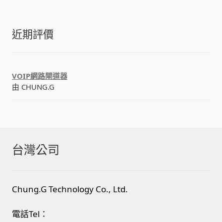
感應式門鎖、電子鎖
近期評價
電梯樓層刷卡管制
VOIP網路閘道器
停車場、社區大樓 車道管制系統
由 CHUNG.G
風速傳感器+PLC自動控制
mOA雲考勤 指紋、卡片、手機APP GPS打卡
台灣公司
智慧櫃
Chung.G Technology Co., Ltd.
電子鎖 凱特安Kwikset
電話Tel：
電子模組電路模塊