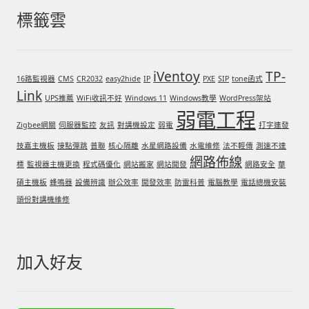
標籤雲
我的帳號
結帳
iVentoy
TP-
16路監視器
CMS
CR2032
easy2hide
IP
PXE
SIP
tone函式
Link
購物車
UPS推薦
WiFi收訊不好
Windows 11
Windows教學
WordPress架站
弱電工程
Zigbee網關
伺服器監控
友訊
對講機設定
弱電
打字連發
退款和退貨政策
技嘉主機板
接點彈跳
普聯
核心隔離
水星網路設備
水電維修
法不輕傳
測速不達
網路佈線
標
監視器主機更換
程式碼優化
網站搬家
網站開發
網路安全
華
碩主機板
蜂鳴器
設備辨識
辦公效率
開發效率
防雷科普
電腦教學
電話總機安裝
頭份對講機維修
加入好友