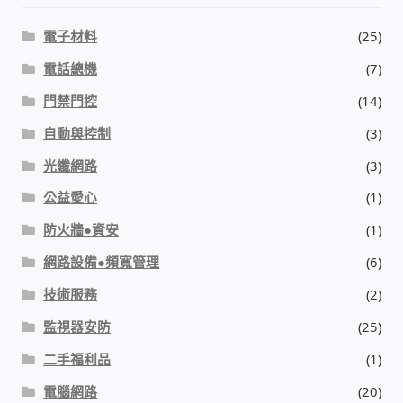
IP-PBX 租賃 借測 (雲端總機)
電子材料
(25)
通航國際(Tonnet)
電話總機
(7)
門禁門控
(14)
DCS 數位通訊系統
自動與控制
(3)
NEC SL2100 電話總機 數位IP通訊系統
光纖網路
(3)
公益愛心
(1)
安立達(Aristel)
防火牆●資安
(1)
聯盟電子(LINEMEX)
網路設備●頻寬管理
(6)
技術服務
(2)
網路型門口視訊對講機
監視器安防
(25)
電話 工具 軟體 手冊
二手福利品
(1)
電腦網路
(20)
門禁安全控制