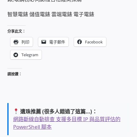
智慧電錶 儲值電錶 雲端電錶 電子電錶
收費標準依據
分享此文：
照片紀實影音
列印
電子郵件
Facebook
儀器設備
Telegram
網路建置規劃維修-實績案例
請按讚：
弱電工程-實績案例
插卡計費
遺珠推薦 (很多人錯過了這篇...)：
監視器安裝維修-實績案例
網路斷線自動排查 支援多目標 IP 與品質評估的
PowerShell 腳本
自動控制PLC專案設計-實績案例