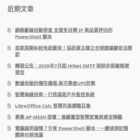
近期文章
家庭水電修繕
窗簾 窗飾 丈量安裝
網路斷線自動排查 支援多目標 IP 與品質評估的
PowerShell 腳本
電腦維修銷售
居家惡鄰糾紛免起衝突！協助業主建立合規證據鏈依法開
罰
電腦維護合約
轉發公告：2026年7月起 HiNet SMTP 限制非原廠帳號
發信
電腦租賃方案
數據命脈的隱形護盾:高可靠度UPS防禦
智慧無線技術，打造遠距戶外監控系統
捷元電腦 NUC迷你電腦 伺服器
LibreOffice Calc 智慧列高調整巨集
飛碟 不斷電 UPS / 穩壓器 AVR
專業 AP-MESH 部署：兼顧舊型智慧家電與資安隔離
電腦越用越慢？分享 PowerShell 腳本，一鍵偵測記憶
遠距教學、在家辦公
體與句柄洩漏