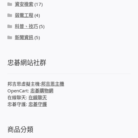
資安檢索
(17)
太陽能系統監視器
弱電工程
(4)
監視器 信和 TBC 固定IP
科普、技巧
(5)
新聞資訊
(5)
監視器RS485開門開鐵門開燈開保全
監控健檢‧舊換新專案
忠碁網站社群
監視器異地備份備援
邦吉思虛擬主機:
邦吉思主機
監控安防 工具 軟體 手冊
OpenCart:
忠碁購物網
在線聊天:
在線聊天
忠碁守護:
忠碁守護
電話總機 對講機
迅時數位網路電話總機
商品分類