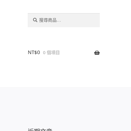
搜
搜
尋
尋
關
鍵
字:
NT$
0
0 個項目
設置