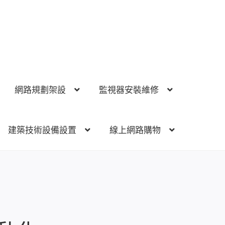
網路規劃架設
監視器安裝維修
建築技術設備設置
線上網路購物
視器安裝維修
電話總機 對講機
門禁安全控制
建築技術設備