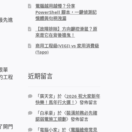
電腦越用越慢？分享
PowerShell 腳本，一鍵偵測記
憶體與句柄洩漏
最先進
【故障排除】方向鍵控滑鼠？原
來是它在背後搗鬼！
商用工程級(VIGI) vs 家用消費級
(Tapo)
很單
近期留言
的工程
「
廣天宮
」於〈
2026 祝大家新年
快樂！馬年行大運！
〉發佈留言
「
白承豪
」於〈
裝潢前務必先確
認弱電施工規劃
〉發佈留言
了開門
「
電腦小家
」於〈
電腦維修常見