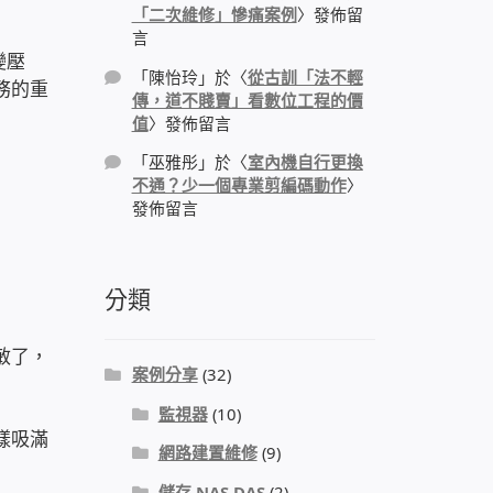
「二次維修」慘痛案例
〉發佈留
言
變壓
「
陳怡玲
」於〈
從古訓「法不輕
務的重
傳，道不賤賣」看數位工程的價
值
〉發佈留言
「
巫雅彤
」於〈
室內機自行更換
不通？少一個專業剪編碼動作
〉
發佈留言
分類
敏了，
案例分享
(32)
監視器
(10)
樣吸滿
網路建置維修
(9)
儲存 NAS DAS
(2)