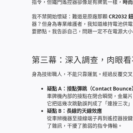
指令，但鐵門遙控器卻像是有脾氣一樣，
時而
我不禁開始懷疑：難道是原廠那顆
CR2032
器？但身為專業維護者，我知道維持電池供電
要節點。我告訴自己，問題一定不在電源大小
第三幕：深入調查，肉眼看
身為技術職人，不能只靠運氣。經過反覆交叉
疑點 A：接點彈跳（Contact Bounce
車牌機內部的接點在閉合瞬間，金屬片
它把這幾次跳動誤判成了「連按三次」
疑點 B：長線的天線效應
從車辨機器至接線端子再到遙控器按鍵
了雜訊，干擾了脆弱的指令傳輸。