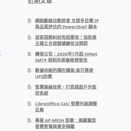
近期文章
網路斷線自動排查 支援多目標 IP
與品質評估的 PowerShell 腳本
居家惡鄰糾紛免起衝突！協助業
主建立合規證據鏈依法開罰
辨
轉發公告：2026年7月起 HiNet
SMTP 限制非原廠帳號發信
數據命脈的隱形護盾:高可靠度
UPS防禦
智慧無線技術，打造遠距戶外監
控系統
LibreOffice Calc 智慧列高調整
巨集
專業 AP-MESH 部署：兼顧舊型
智慧家電與資安隔離