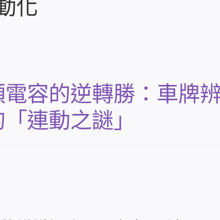
動化
顆電容的逆轉勝：車牌
的「連動之謎」