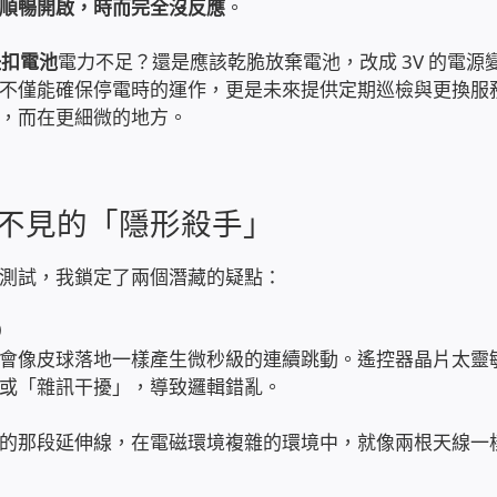
順暢開啟，時而完全沒反應
。
 鈕扣電池
電力不足？還是應該乾脆放棄電池，改成 3V 的電源
不僅能確保停電時的運作，更是未來提供定期巡檢與更換服
，而在更細微的地方。
不見的「隱形殺手」
測試，我鎖定了兩個潛藏的疑點：
）
會像皮球落地一樣產生微秒級的連續跳動。遙控器晶片太靈
或「雜訊干擾」，導致邏輯錯亂。
的那段延伸線，在電磁環境複雜的環境中，就像兩根天線一