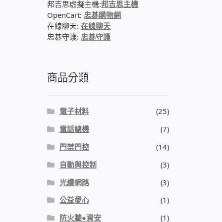
邦吉思虛擬主機:
邦吉思主機
OpenCart:
忠碁購物網
在線聊天:
在線聊天
忠碁守護:
忠碁守護
商品分類
電子材料
(25)
電話總機
(7)
門禁門控
(14)
自動與控制
(3)
光纖網路
(3)
公益愛心
(1)
防火牆●資安
(1)