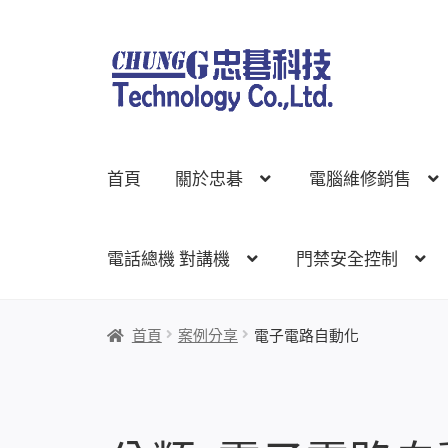
跳
跳
至
至
導
主
覽
要
列
內
首頁
關於忠碁
電腦維修銷售
容
電話總機 對講機
門禁安全控制
首頁
關於忠碁
電腦維修銷售
網路規劃架設
監
首頁
案例分享
電子電路自動化
線上網路購物