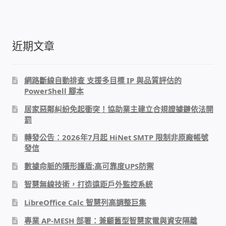
WIFI Wi-Fi 無線熱點 無線網路
網路硬體設備
近期文章
居易科技DrayTek/裕笠科技Ublink
網路斷線自動排查 支援多目標 IP 與品質評估的
印表列印伺服器
PowerShell 腳本
居家惡鄰糾紛免起衝突！協助業主建立合規證據鏈依法開
虛擬機 Virtual machine VirtualBox Hyper-V
罰
VMware
轉發公告：2026年7月起 HiNet SMTP 限制非原廠帳號
發信
網路 到府檢測 連線設定
數據命脈的隱形護盾:高可靠度UPS防禦
智慧無線技術，打造遠距戶外監控系統
光纖網路
LibreOffice Calc 智慧列高調整巨集
TP-Link TAIWAN(普聯技術)
專業 AP-MESH 部署：兼顧舊型智慧家電與資安隔離