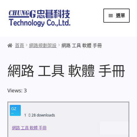
跳
跳
選單
至
至
導
主
覽
要
首頁
列
內
首頁
網路規劃架設
網路 工具 軟體 手冊
容
關於忠碁
網路 工具 軟體 手冊
本站文章導覽
本站AI文字客服
Views: 3
創辦人:林慶忠
1
28 downloads
頭份獅子會
網路 工具 軟體 手冊
竹南百齡扶輪社