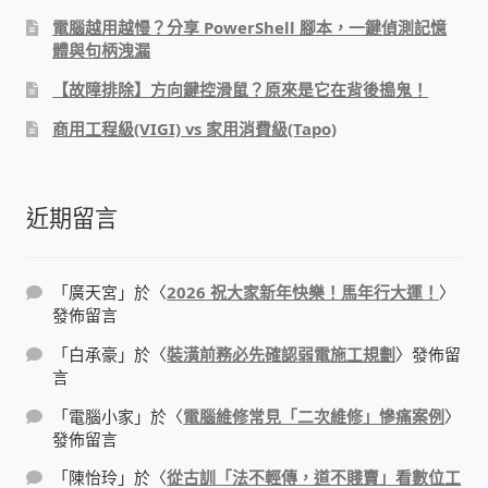
電腦越用越慢？分享 PowerShell 腳本，一鍵偵測記憶
PHP程式設計
體與句柄洩漏
【故障排除】方向鍵控滑鼠？原來是它在背後搗鬼！
網路 工具 軟體 手冊
商用工程級(VIGI) vs 家用消費級(Tapo)
監視器安裝維修
監視器DIY
近期留言
監視器租賃方案
「
廣天宮
」於〈
2026 祝大家新年快樂！馬年行大運！
〉
發佈留言
防盜保全-安防設備
「
白承豪
」於〈
裝潢前務必先確認弱電施工規劃
〉發佈留
言
昇銳電子(HI SHARP)智慧科技
「
電腦小家
」於〈
電腦維修常見「二次維修」慘痛案例
〉
發佈留言
鎧鋒企業(KCA)智能監視系統
「
陳怡玲
」於〈
從古訓「法不輕傳，道不賤賣」看數位工