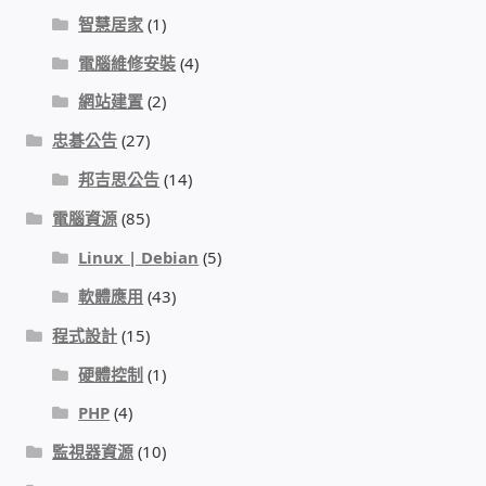
IP-PBX 租賃 借測 (雲端總機)
智慧居家
(1)
電腦維修安裝
(4)
通航國際(Tonnet)
網站建置
(2)
DCS 數位通訊系統
忠碁公告
(27)
邦吉思公告
(14)
NEC SL2100 電話總機 數位IP通訊系統
電腦資源
(85)
安立達(Aristel)
Linux | Debian
(5)
軟體應用
(43)
聯盟電子(LINEMEX)
程式設計
(15)
網路型門口視訊對講機
硬體控制
(1)
PHP
(4)
電話 工具 軟體 手冊
監視器資源
(10)
門禁安全控制