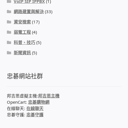
VoIP SIP IPPBX
(1)
網路建置與解決
(33)
感應式門鎖、電子鎖
資安檢索
(17)
電梯樓層刷卡管制
弱電工程
(4)
科普、技巧
(5)
停車場、社區大樓 車道管制系統
新聞資訊
(5)
風速傳感器+PLC自動控制
忠碁網站社群
mOA雲考勤 指紋、卡片、手機APP GPS打卡
智慧櫃
邦吉思虛擬主機:
邦吉思主機
OpenCart:
忠碁購物網
在線聊天:
在線聊天
電子鎖 凱特安Kwikset
忠碁守護:
忠碁守護
電子模組電路模塊