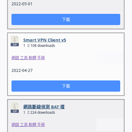
2022-05-01
收費標準依據
下載
照片紀實影音
Smart VPN Client v5
1
108 downloads
儀器設備
網路 工具 軟體 手冊
網路建置規劃維修-實績案例
2022-04-27
弱電工程-實績案例
下載
插卡計費
網路斷線偵測 BAT 檔
監視器安裝維修-實績案例
1
224 downloads
網路 工具 軟體 手冊
自動控制PLC專案設計-實績案例