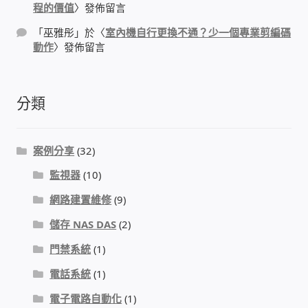
程的價值
〉發佈留言
太陽能系統監視器
「
巫雅彤
」於〈
室內機自行更換不通？少一個專業剪編碼
動作
〉發佈留言
監視器 信和 TBC 固定IP
監視器RS485開門開鐵門開燈開保全
分類
監控健檢‧舊換新專案
案例分享
(32)
監視器異地備份備援
監視器
(10)
網路建置維修
(9)
監控安防 工具 軟體 手冊
儲存 NAS DAS
(2)
電話總機 對講機
門禁系統
(1)
電話系統
(1)
迅時數位網路電話總機
電子電路自動化
(1)