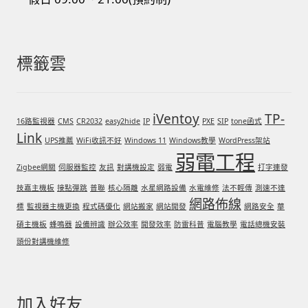
標籤雲
iVentoy
TP-
16路監視器
CMS
CR2032
easy2hide
IP
PXE
SIP
tone函式
Link
UPS推薦
WiFi收訊不好
Windows 11
Windows教學
WordPress架站
弱電工程
Zigbee網關
伺服器監控
友訊
對講機設定
弱電
打字連發
技嘉主機板
接點彈跳
普聯
核心隔離
水星網路設備
水電維修
法不輕傳
測速不達
網路佈線
標
監視器主機更換
程式碼優化
網站搬家
網站開發
網路安全
華
碩主機板
蜂鳴器
設備辨識
辦公效率
開發效率
防雷科普
電腦教學
電話總機安裝
頭份對講機維修
加入好友