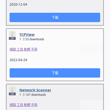
2020-12-04
雲端儲值型電表
下載
電子鎖安裝-實績案例
TCPView
電腦資訊-實績案例
1
53 downloads
網路 工具 軟體 手冊
電話總機安裝維修-實績案例
2022-04-24
聯絡我們
下載
徵 伙伴
Network Scanner
公益贊助、社會貢獻
1
147 downloads
聯盟合作包商
網路 工具 軟體 手冊