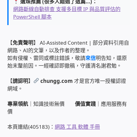
遺珠推薦 (很多人錯過了這篇...)：
USB隨插即用視訊攝影機
網路斷線自動排查 支援多目標 IP 與品質評估的
PowerShell 腳本
數位廣告看板播放器
電腦 工具 軟體 手冊
【
免責聲明
】 AI-Assisted Content | 部分資料引用自
網路、AI的文筆，以及作者的整理。
網路規劃架設
如有侵權、雷同或標註錯誤，敬請
來信
明告知，還原
始末釐前因。一經確認即撤稿，守護清名謝君勉。
OpenMediaVault OMV
【
請認明
】
chungg.com
才是官方唯一授權認證
網域。
NAS到府安裝服務
專業領航
｜知識技術無價
價值實踐
｜應用服務有
DAS 直連式附加存儲
價
出租套房出租 網路維護管理 房東免煩惱
本頁連結(405183)：
網路 工具 軟體 手冊