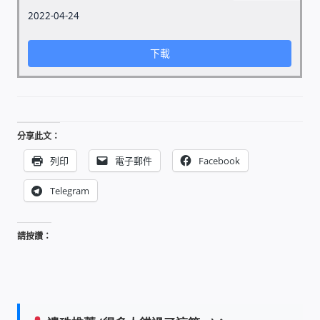
2022-04-24
家庭水電修繕
下載
窗簾 窗飾 丈量安裝
電腦維修銷售
分享此文：
電腦維護合約
列印
電子郵件
Facebook
電腦租賃方案
Telegram
捷元電腦 NUC迷你電腦 伺服器
請按讚：
飛碟 不斷電 UPS / 穩壓器 AVR
遠距教學、在家辦公