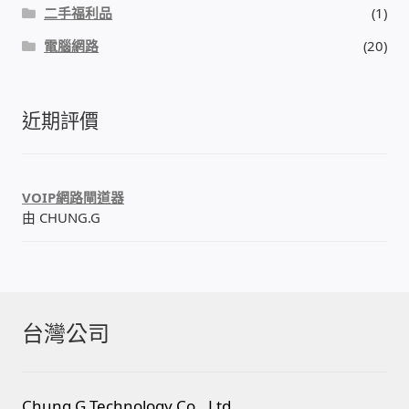
二手福利品
(1)
我的帳號
電腦網路
(20)
結帳
近期評價
購物車
退款和退貨政策
VOIP網路閘道器
由 CHUNG.G
台灣公司
Chung.G Technology Co., Ltd.