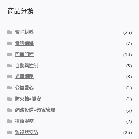
商品分類
門禁安全控制 工具 軟體 手冊
建築技術設備設置
電子材料
(25)
電話總機
(7)
租屋維修、租屋安全
門禁門控
(14)
智慧電錶、儲值、雲端 電子式電錶
自動與控制
(3)
光纖網路
(3)
公用房間插卡計費方案
公益愛心
(1)
充電樁
防火牆●資安
(1)
網路設備●頻寬管理
(6)
線上網路購物
技術服務
(2)
DIY材料
監視器安防
(25)