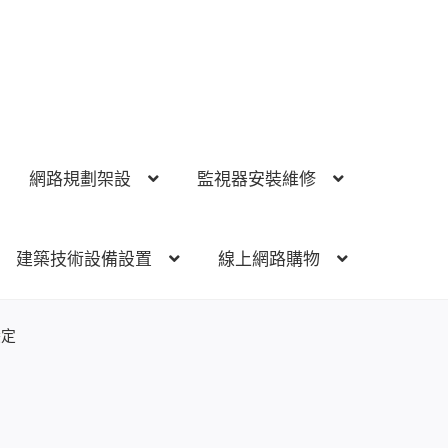
網路規劃架設
監視器安裝維修
建築技術設備設置
線上網路購物
視器安裝維修
電話總機 對講機
門禁安全控制
建築技術設備
穩定