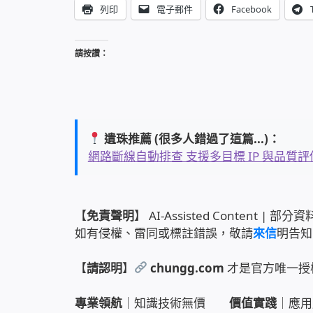
列印
電子郵件
Facebook
請按讚：
遺珠推薦 (很多人錯過了這篇...)：
網路斷線自動排查 支援多目標 IP 與品質評估的 
【
免責聲明
】 AI-Assisted Content
如有侵權、雷同或標註錯誤，敬請
來信
明告知
【
請認明
】
chungg.com
才是官方唯一授
專業領航
｜知識技術無價
價值實踐
｜應用