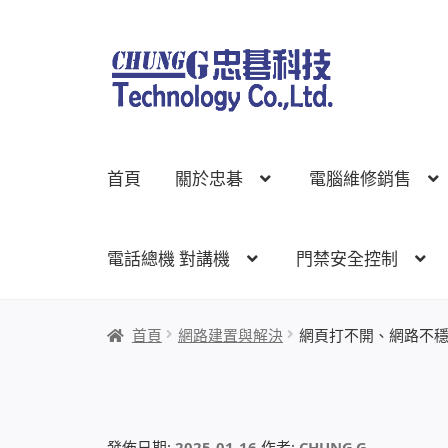
跳
跳
至
至
導
主
覽
要
列
內
首頁
關於忠碁
電腦維修銷售
容
電話總機 對講機
門禁安全控制
首頁
關於忠碁
電腦維修銷售
網路規劃架設
監
首頁
網路建置與解決
網頁打不開、網路不
線上網路購物
發佈日期:
2025-01-16
作者:
CHUNG.G