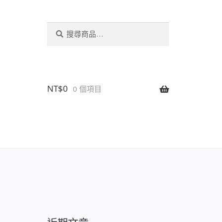
搜
搜
尋
尋
關
鍵
字:
NT$
0
0 個項目
設置