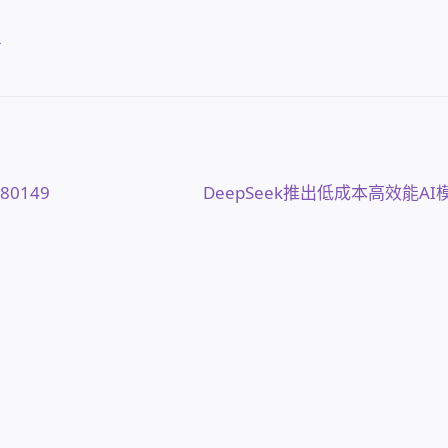
定
下
080149
DeepSeek推出低成本高效能AI
一
篇
文
章: