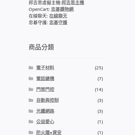
邦吉思虛擬主機:
邦吉思主機
OpenCart:
忠碁購物網
在線聊天:
在線聊天
忠碁守護:
忠碁守護
商品分類
電子材料
(25)
電話總機
(7)
門禁門控
(14)
自動與控制
(3)
光纖網路
(3)
公益愛心
(1)
防火牆●資安
(1)