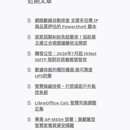
近期文章
網路斷線自動排查 支援多目標 IP
與品質評估的 PowerShell 腳本
居家惡鄰糾紛免起衝突！協助業
主建立合規證據鏈依法開罰
轉發公告：2026年7月起 HiNet
SMTP 限制非原廠帳號發信
數據命脈的隱形護盾:高可靠度
UPS防禦
智慧無線技術，打造遠距戶外監
控系統
LibreOffice Calc 智慧列高調整
巨集
專業 AP-MESH 部署：兼顧舊型
智慧家電與資安隔離