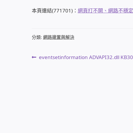
本頁連結(771701)：
網頁打不開、網路不穩
分類:
網路建置與解決
文
上
eventsetinformation ADVAPI32.dll KB3
一
章
篇
文
導
章:
覽