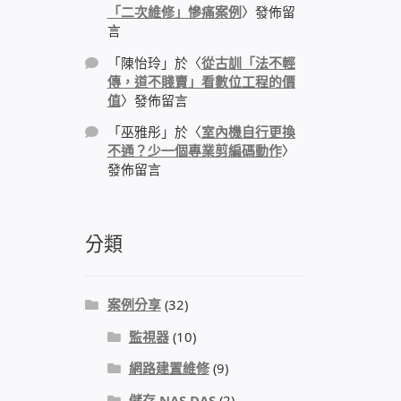
「二次維修」慘痛案例
〉發佈留
言
「
陳怡玲
」於〈
從古訓「法不輕
傳，道不賤賣」看數位工程的價
值
〉發佈留言
「
巫雅彤
」於〈
室內機自行更換
不通？少一個專業剪編碼動作
〉
發佈留言
分類
案例分享
(32)
監視器
(10)
網路建置維修
(9)
儲存 NAS DAS
(2)