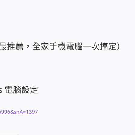
最推薦，全家手機電腦一次搞定）
s 電腦設定
36996&snA=1397