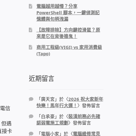
電腦越用越慢？分享
PowerShell 腳本，一鍵偵測記
憶體與句柄洩漏
【故障排除】方向鍵控滑鼠？原
來是它在背後搗鬼！
商用工程級(VIGI) vs 家用消費級
(Tapo)
近期留言
「
廣天宮
」於〈
2026 祝大家新年
快樂！馬年行大運！
〉發佈留言
了電信
「
白承豪
」於〈
裝潢前務必先確
認弱電施工規劃
〉發佈留言
。但遇
直接卡
「
電腦小家
」於〈
電腦維修常見