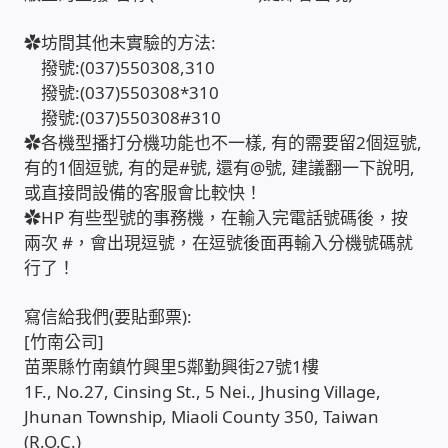
✿坊間其他未實驗的方法:
感應式門鎖、電子鎖
撥號:(037)550308,310
撥號:(037)550308*310
電梯樓層刷卡管制
撥號:(037)550308#310
✿各機型播打分機功能也不一樣, 有的需要留2個逗號,
停車場、社區大樓 車道管制系統
有的1個逗號, 有的是#號, 還有@號, 建議翻一下說明,
或直接問設備的客服會比較快！
✿HP 有些型號的事務機，在輸入完電話號碼後，按
風速傳感器+PLC自動控制
兩次 #，會出現逗號，在逗號後面再輸入分機號碼就
行了！
mOA雲考勤 指紋、卡片、手機APP GPS打卡
寫信給我們(要貼郵票):
智慧櫃
[竹南公司]
苗栗縣竹南鎮竹興里5鄰勤興街27號1樓
電子鎖 凱特安Kwikset
1F., No.27, Cinsing St., 5 Nei., Jhusing Village,
Jhunan Township, Miaoli County 350, Taiwan
電子模組電路模塊
(R.O.C.)