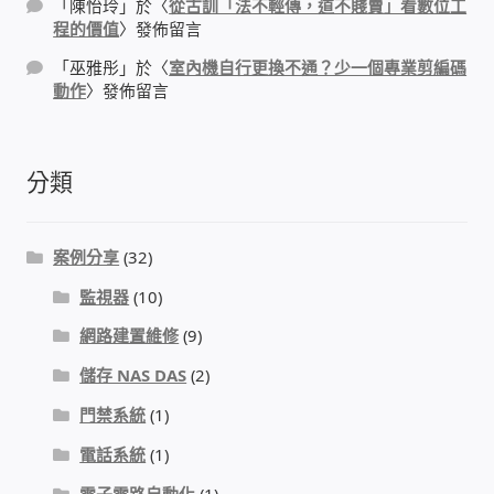
「
陳怡玲
」於〈
從古訓「法不輕傳，道不賤賣」看數位工
程的價值
〉發佈留言
「
巫雅彤
」於〈
室內機自行更換不通？少一個專業剪編碼
動作
〉發佈留言
分類
案例分享
(32)
監視器
(10)
網路建置維修
(9)
儲存 NAS DAS
(2)
門禁系統
(1)
電話系統
(1)
電子電路自動化
(1)