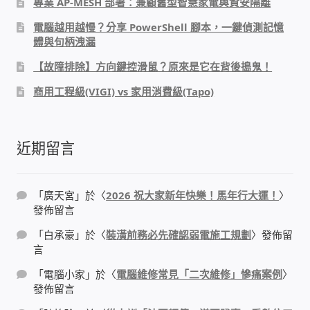
專業 AP-MESH 部署：兼顧舊型智慧家電與資安隔離
電腦越用越慢？分享 PowerShell 腳本，一鍵偵測記憶
體與句柄洩漏
【故障排除】方向鍵控滑鼠？原來是它在背後搗鬼！
商用工程級(VIGI) vs 家用消費級(Tapo)
近期留言
「
廣天宮
」於〈
2026 祝大家新年快樂！馬年行大運！
〉
發佈留言
「
白承豪
」於〈
裝潢前務必先確認弱電施工規劃
〉發佈留
言
「
電腦小家
」於〈
電腦維修常見「二次維修」慘痛案例
〉
發佈留言