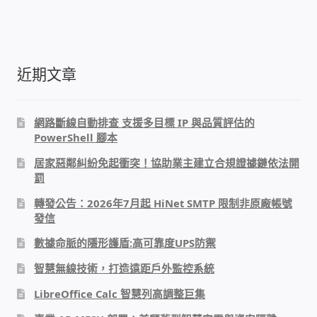
近期文章
網路斷線自動排查 支援多目標 IP 與品質評估的
PowerShell 腳本
居家惡鄰糾紛免起衝突！協助業主建立合規證據鏈依法開
罰
轉發公告：2026年7月起 HiNet SMTP 限制非原廠帳號
發信
數據命脈的隱形護盾:高可靠度UPS防禦
智慧無線技術，打造遠距戶外監控系統
LibreOffice Calc 智慧列高調整巨集