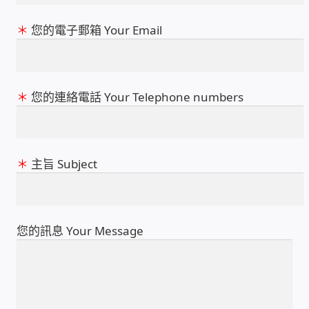
＊
您的電子郵箱 Your Email
雲端儲值型電表
電子鎖安裝-實績案例
＊
您的連絡電話 Your Telephone numbers
電腦資訊-實績案例
電話總機安裝維修-實績案例
＊
主旨 Subject
聯絡我們
徵 伙伴
您的訊息 Your Message
公益贊助、社會貢獻
聯盟合作包商