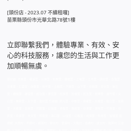
[頭份店 - 2023.07 不續租囉]
門禁安全控制 工具 軟體 手冊
苗栗縣頭份市光華北路78號1樓
建築技術設備設置
立即聯繫我們，體驗專業、有效、安
租屋維修、租屋安全
心的科技服務，讓您的生活與工作更
智慧電錶、儲值、雲端 電子式電錶
加順暢無虞。
公用房間插卡計費方案
頭份鎮: 流東里、珊湖里、斗煥里、新華里、興隆里、上埔里、土牛里、頭份里、自強里、
忠孝里、仁愛里、信義里、和平里、上興里、下興里、山下里、合興里、文化里、後庄
充電樁
里、蟠桃里、建國里、成功里、東庄里、民族里、民權里、民生里、田寮里、蘆竹里、尖
山里、廣興里、尖下里、濫坑里 竹南鎮: 開元里、中華里、頂埔里、大埔里、龍山里、佳興
線上網路購物
里、大厝里、正南里、竹興里、公館里、營盤里、龍鳳里、中港里、港墘里、竹南里、中
英里、中美里、天文里、照南里、海口里、山佳里、公義里、崎頂里、新南里、聖福里 造
橋鄉: 大西村、平興村、朝陽村、錦水村、豐湖村、大龍村、造橋村、談文村、龍昇村 三灣
DIY材料
鄉: 三灣村、大坪村、北埔村、頂寮村、大河村、永和村、內灣村、銅鏡村 香山區: 埔前聯