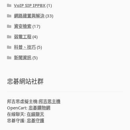
VoIP SIP IPPBX
(1)
網路建置與解決
(33)
資安檢索
(17)
弱電工程
(4)
科普、技巧
(5)
新聞資訊
(5)
忠碁網站社群
邦吉思虛擬主機:
邦吉思主機
OpenCart:
忠碁購物網
在線聊天:
在線聊天
忠碁守護:
忠碁守護