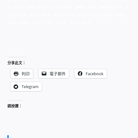
里：中埔里、虎林里、牛埔里、虎山里、埔前里、頂埔里、頂福里、港南里 香山聯里：大
我的帳號
庄里、東香里、香山里、美山里、香村里、浸水里、朝山里、樹下里 海山聯里：南隘里、
中隘里、內湖里、大湖里、茄苳里、南港里、海山里、鹽水里
結帳
購物車
退款和退貨政策
分享此文：
列印
電子郵件
Facebook
Telegram
請按讚：