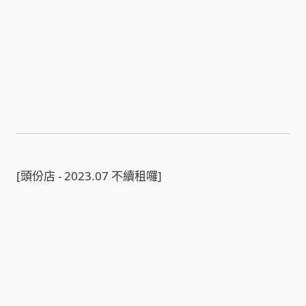
WIFI Wi-Fi 無線熱點 無線網路
網路硬體設備
居易科技DrayTek/裕笠科技Ublink
印表列印伺服器
虛擬機 Virtual machine VirtualBox Hyper-V
[頭份店 - 2023.07 不續租囉]
VMware
網路 到府檢測 連線設定
光纖網路
TP-Link TAIWAN(普聯技術)