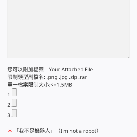
家庭水電修繕
窗簾 窗飾 丈量安裝
電腦維修銷售
電腦維護合約
您可以附加檔案 Your Attached File
限制類型副檔名: .png .jpg .zip .rar
電腦租賃方案
單一檔案限制大小:<=1.5MB
捷元電腦 NUC迷你電腦 伺服器
1.
2.
飛碟 不斷電 UPS / 穩壓器 AVR
3.
遠距教學、在家辦公
＊
「我不是機器人」（I'm not a robot）