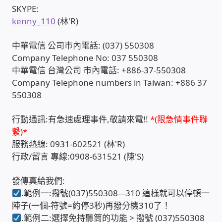
SKYPE:
太陽能系統監視器
kenny_110
(林'R)
監視器 信和 TBC 固定IP
中華電信 公司市內電話: (037) 550308
Company Telephone No: 037 550308
監視器RS485開門開鐵門開燈開保全
中華電信 台灣公司 市內電話: +886-37-550308
Company Telephone numbers in Taiwan: +886 37
監控健檢‧舊換新專案
550308
監視器異地備份備援
行動通訊:有急速處理事件,敬請來電!!
*(限急情事件聯
繫)*
服務熱線: 0931-602521 (林'R)
監控安防 工具 軟體 手冊
行政/留言 專線:0908-631521 (陳'S)
電話總機 對講機
發傳真給我們:
.範例一:撥號(037)550308---310 這樣就可以停頓一
迅時數位網路電話總機
陣子(一個-符號=約停3秒)再撥分機310了！
.範例二:選擇免持聽筒的功能 > 撥號 (037)550308