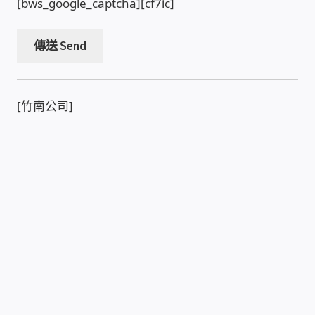
[bws_google_captcha][cf7ic]
USB隨插即用視訊攝影機
數位廣告看板播放器
電腦 工具 軟體 手冊
[竹南公司]
網路規劃架設
OpenMediaVault OMV
NAS到府安裝服務
DAS 直連式附加存儲
出租套房出租 網路維護管理 房東免煩惱