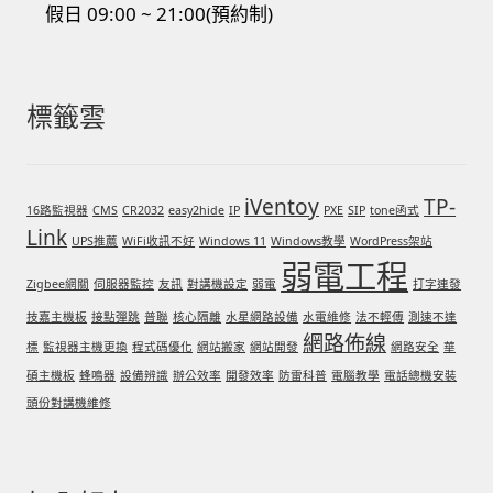
假日 09:00 ~ 21:00(預約制)
標籤雲
iVentoy
TP-
16路監視器
CMS
CR2032
easy2hide
IP
PXE
SIP
tone函式
Link
UPS推薦
WiFi收訊不好
Windows 11
Windows教學
WordPress架站
弱電工程
Zigbee網關
伺服器監控
友訊
對講機設定
弱電
打字連發
技嘉主機板
接點彈跳
普聯
核心隔離
水星網路設備
水電維修
法不輕傳
測速不達
網路佈線
標
監視器主機更換
程式碼優化
網站搬家
網站開發
網路安全
華
碩主機板
蜂鳴器
設備辨識
辦公效率
開發效率
防雷科普
電腦教學
電話總機安裝
頭份對講機維修