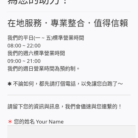
收費標準依據
在地服務．專業整合．值得信賴
照片紀實影音
我們的平日(一 ~ 五)標準營業時間
08:00 ~ 22:00
儀器設備
我們的週六標準營業時間
09:00 ~ 21:00
網路建置規劃維修-實績案例
我們的週日營業時間為預約制。
✱ 不論如何，都先請打個電話，以免讓您白跑了～
弱電工程-實績案例
插卡計費
請留下您的資訊與訊息，我們會儘速與您連繫的！
監視器安裝維修-實績案例
＊
您的姓名 Your Name
自動控制PLC專案設計-實績案例