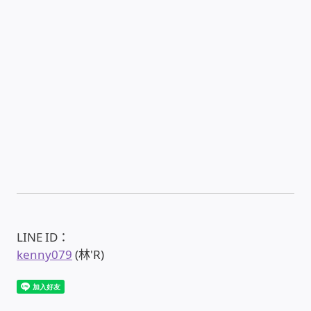
PHP程式設計
網路 工具 軟體 手冊
監視器安裝維修
監視器DIY
監視器租賃方案
防盜保全-安防設備
LINE ID：
昇銳電子(HI SHARP)智慧科技
kenny079
(林'R)
鎧鋒企業(KCA)智能監視系統