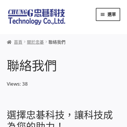
跳
跳
選單
至
至
導
主
覽
要
首頁
列
內
首頁
關於忠碁
聯絡我們
容
關於忠碁
聯絡我們
本站文章導覽
本站AI文字客服
Views: 38
創辦人:林慶忠
頭份獅子會
選擇忠碁科技，讓科技成
為您的助力！
竹南百齡扶輪社