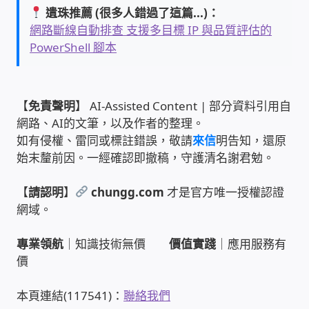
遺珠推薦 (很多人錯過了這篇...)：
網路斷線自動排查 支援多目標 IP 與品質評估的
PowerShell 腳本
【
免責聲明
】 AI-Assisted Content | 部分資料引用自
網路、AI的文筆，以及作者的整理。
如有侵權、雷同或標註錯誤，敬請
來信
明告知，還原
始末釐前因。一經確認即撤稿，守護清名謝君勉。
【
請認明
】
chungg.com
才是官方唯一授權認證
網域。
專業領航
｜知識技術無價
價值實踐
｜應用服務有
價
本頁連結(117541)：
聯絡我們