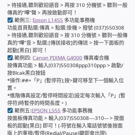
IP-PBX 租賃 借測 (雲端總機)
> 待接通,聽到歡迎語音 > 再按 310 分機號 > 聽到一般
傳真的“嗶”聲 > 再按啟動即可！
通航國際(Tonnet)
.範例三:
Epson L1455
多功能事務機
功能首頁點選:傳真 > 點選:掛機 > 撥號 (037)550308
> 待接通,聽到歡迎語音 > 按 310 分機號 > 聽到一般傳
DCS 數位通訊系統
真的“嗶”音 > 點選:[傳送接收]的傳送 > 按一下面板的
起動[黑白] 即可！
NEC SL2100 電話總機 數位IP通訊系統
.範例四:
Canon PIXMA G4000
傳真複合機
按傳真功能 > 輸入(037)550308ppp310ppp > 啟動/
安立達(Aristel)
按Blcak黑白按鈕
*操作:##=「P」(暫停符);按>鍵可移至下一個輸入位
聯盟電子(LINEMEX)
置。
*進階傳真設定/暫停時間設定(設定每次輸入「P」(暫
網路型門口視訊對講機
停符)時暫停的時間長度。)
.範例五:
EPSON L555
多功能事務機
按面板傳真功能 > 輸入(037)550308----310--- > 按面
電話 工具 軟體 手冊
板的起動[黑白] 即可！(-符號在輸入電話號號後按面
版上的重撥/暫停(Redial/Pause)鍵即會出現)
門禁安全控制