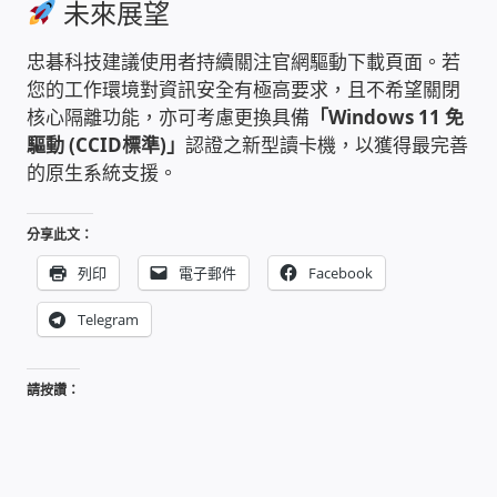
未來展望
USB隨插即用視訊攝影機
忠碁科技建議使用者持續關注官網驅動下載頁面。若
數位廣告看板播放器
您的工作環境對資訊安全有極高要求，且不希望關閉
核心隔離功能，亦可考慮更換具備
「Windows 11 免
驅動 (CCID標準)」
認證之新型讀卡機，以獲得最完善
電腦 工具 軟體 手冊
的原生系統支援。
網路規劃架設
分享此文：
OpenMediaVault OMV
列印
電子郵件
Facebook
Telegram
NAS到府安裝服務
DAS 直連式附加存儲
請按讚：
出租套房出租 網路維護管理 房東免煩惱