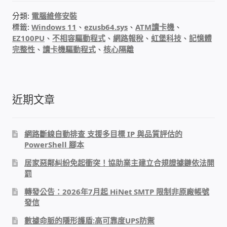
WIFI Wi-Fi 無線熱點 無線網路
分類:
電腦維修安裝
標籤:
Windows 11
、
ezusb64.sys
、
ATM讀卡機
、
網路硬體設備
EZ100PU
、
不相容驅動程式
、
網路報稅
、
虹堡科技
、
記憶體
完整性
、
讀卡機驅動程式
、
核心隔離
居易科技DrayTek/裕笠科技Ublink
印表列印伺服器
近期文章
虛擬機 Virtual machine VirtualBox Hyper-V
VMware
網路斷線自動排查 支援多目標 IP 與品質評估的
PowerShell 腳本
網路 到府檢測 連線設定
居家惡鄰糾紛免起衝突！協助業主建立合規證據鏈依法開
罰
光纖網路
轉發公告：2026年7月起 HiNet SMTP 限制非原廠帳號
發信
TP-Link TAIWAN(普聯技術)
數據命脈的隱形護盾:高可靠度UPS防禦