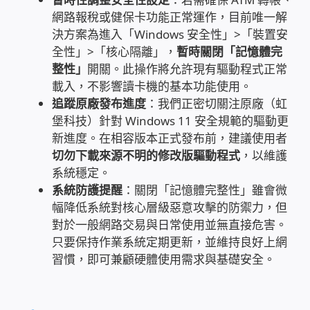
網路報稅或健保卡功能正常運作，目前唯一解
家庭水電修繕
決方案為進入「Windows 安全性」>「裝置安
全性」>「核心隔離」，
暫時關閉「記憶體完
窗簾 窗飾 丈量安裝
整性」
開關。此操作將允許現有驅動程式正常
載入，不影響讀卡機的基本功能使用。
電腦維修銷售
追蹤原廠發布進度
：我們正密切關注原廠（虹
堡科技）針對 Windows 11 安全規範的驅動更
電腦維護合約
新進度。在相容版本正式發布前，建議使用者
切勿下載來源不明的修改版驅動程式
，以維護
系統穩定。
電腦租賃方案
系統防護提醒
：關閉「記憶體完整性」雖會微
幅降低系統對核心層級惡意攻擊的防禦力，但
捷元電腦 NUC迷你電腦 伺服器
對於一般網路交易與日常使用並無直接危害。
只要保持作業系統定期更新，並維持良好上網
飛碟 不斷電 UPS / 穩壓器 AVR
習慣，即可兼顧硬體使用需求與基礎安全。
遠距教學、在家辦公