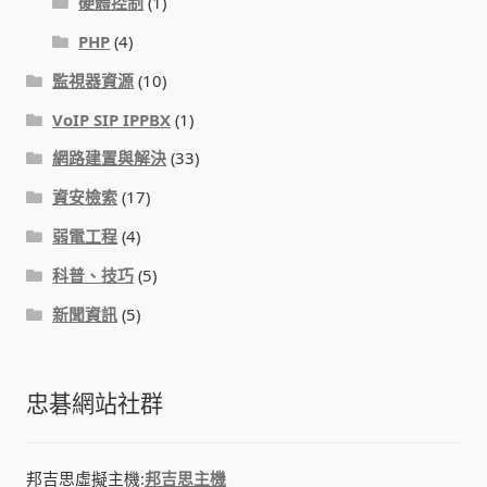
硬體控制
(1)
PHP
(4)
感應式門鎖、電子鎖
監視器資源
(10)
電梯樓層刷卡管制
VoIP SIP IPPBX
(1)
網路建置與解決
(33)
停車場、社區大樓 車道管制系統
資安檢索
(17)
風速傳感器+PLC自動控制
弱電工程
(4)
科普、技巧
(5)
mOA雲考勤 指紋、卡片、手機APP GPS打卡
新聞資訊
(5)
智慧櫃
忠碁網站社群
電子鎖 凱特安Kwikset
電子模組電路模塊
邦吉思虛擬主機:
邦吉思主機