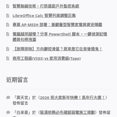
智慧無線技術，打造遠距戶外監控系統
PHP程式設計
LibreOffice Calc 智慧列高調整巨集
網路 工具 軟體 手冊
專業 AP-MESH 部署：兼顧舊型智慧家電與資安隔離
電腦越用越慢？分享 PowerShell 腳本，一鍵偵測記憶
監視器安裝維修
體與句柄洩漏
【故障排除】方向鍵控滑鼠？原來是它在背後搗鬼！
監視器DIY
商用工程級(VIGI) vs 家用消費級(Tapo)
監視器租賃方案
近期留言
防盜保全-安防設備
昇銳電子(HI SHARP)智慧科技
「
廣天宮
」於〈
2026 祝大家新年快樂！馬年行大運！
〉
發佈留言
鎧鋒企業(KCA)智能監視系統
「
白承豪
」於〈
裝潢前務必先確認弱電施工規劃
〉發佈留