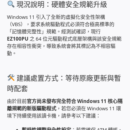
現況說明：硬體安全規範升級
雲端儲值型電表
Windows 11 引入了全新的虛擬化安全性架構
（VBS），要求系統驅動程式必須符合極高標準的
電子鎖安裝-實績案例
「記憶體完整性」規範。經測試確認，現行
EZ100PU
之 64 位元驅動程式底層架構與該安全規範
電腦資訊-實績案例
存在相容性衝突，導致系統會將其標記為不相容驅
動。
電話總機安裝維修-實績案例
聯絡我們
建議處置方式：等待原廠更新與暫
時配套
徵 伙伴
由於目前
官方尚未發布完全符合 Windows 11 核心隔
公益贊助、社會貢獻
離規範的新版驅動程式
，若您必須在 Windows 11 環
境下持續使用該讀卡機，請參考以下建議：
聯盟合作包商
暫時性調整安全性設定
：若需確保 ATM 轉帳、