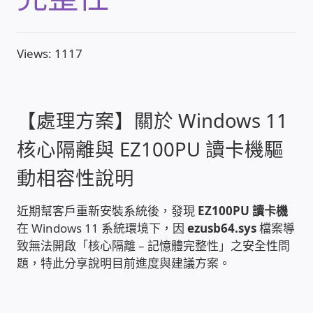
收費標準依據
Views: 1117
照片紀實影音
儀器設備
【處理方案】關於 Windows 11
核心隔離與 EZ100PU 讀卡機驅
網路建置規劃維修-實績案例
動相容性說明
弱電工程-實績案例
近期幫客戶重新安裝系統後，發現
EZ100PU 讀卡機
在 Windows 11 系統環境下，因
ezusb64.sys
檔案導
插卡計費
致無法開啟「核心隔離 – 記憶體完整性」之安全性問
題，特此分享說明目前進度與建議方案。
監視器安裝維修-實績案例
自動控制PLC專案設計-實績案例