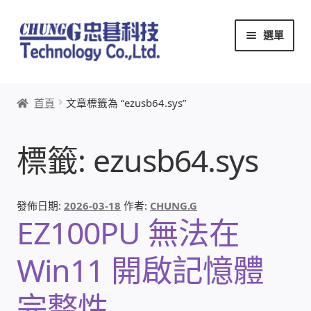
跳
跳
選單
至
至
導
主
覽
要
首頁
列
內
首頁
文章標籤為 “ezusb64.sys”
容
關於忠碁
標籤:
ezusb64.sys
本站文章導覽
本站AI文字客服
發佈日期:
2026-03-18
作者:
CHUNG.G
EZ100PU 無法在
創辦人:林慶忠
Win11 開啟記憶體
頭份獅子會
完整性
竹南百齡扶輪社