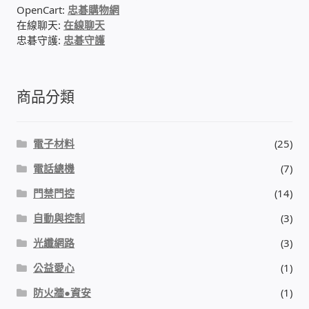
OpenCart:
忠碁購物網
在線聊天:
在線聊天
門禁安全控制 工具 軟體 手冊
忠碁守護:
忠碁守護
建築技術設備設置
商品分類
租屋維修、租屋安全
智慧電錶、儲值、雲端 電子式電錶
電子材料
(25)
電話總機
(7)
公用房間插卡計費方案
門禁門控
(14)
自動與控制
(3)
充電樁
光纖網路
(3)
線上網路購物
公益愛心
(1)
防火牆●資安
(1)
DIY材料