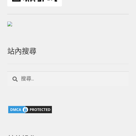
站內搜尋
搜
尋
關
鍵
字: