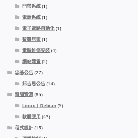
IP-PBX 租賃 借測 (雲端總機)
門禁系統
(1)
電話系統
(1)
通航國際(Tonnet)
電子電路自動化
(1)
DCS 數位通訊系統
智慧居家
(1)
電腦維修安裝
(4)
NEC SL2100 電話總機 數位IP通訊系統
網站建置
(2)
安立達(Aristel)
忠碁公告
(27)
邦吉思公告
(14)
聯盟電子(LINEMEX)
電腦資源
(85)
網路型門口視訊對講機
Linux | Debian
(5)
軟體應用
(43)
電話 工具 軟體 手冊
程式設計
(15)
門禁安全控制