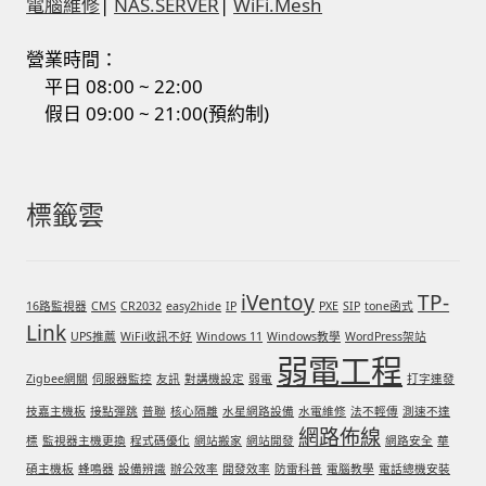
電腦維修
|
NAS.SERVER
|
WiFi.Mesh
營業時間：
平日 08:00 ~ 22:00
假日 09:00 ~ 21:00(預約制)
標籤雲
iVentoy
TP-
16路監視器
CMS
CR2032
easy2hide
IP
PXE
SIP
tone函式
Link
UPS推薦
WiFi收訊不好
Windows 11
Windows教學
WordPress架站
弱電工程
Zigbee網關
伺服器監控
友訊
對講機設定
弱電
打字連發
技嘉主機板
接點彈跳
普聯
核心隔離
水星網路設備
水電維修
法不輕傳
測速不達
網路佈線
標
監視器主機更換
程式碼優化
網站搬家
網站開發
網路安全
華
碩主機板
蜂鳴器
設備辨識
辦公效率
開發效率
防雷科普
電腦教學
電話總機安裝