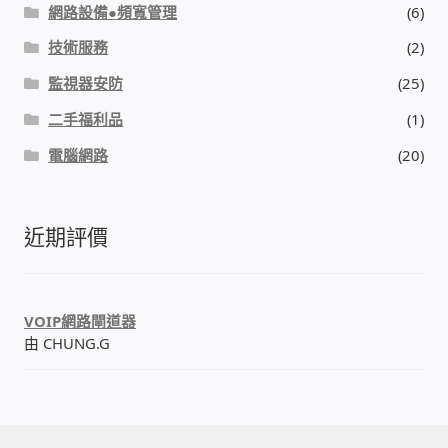
網路設備●頻寬管理
(6)
我的帳號
技術服務
(2)
監視器安防
(25)
結帳
二手福利品
(1)
購物車
電腦網路
(20)
退款和退貨政策
近期評價
VOIP網路閘道器
由 CHUNG.G