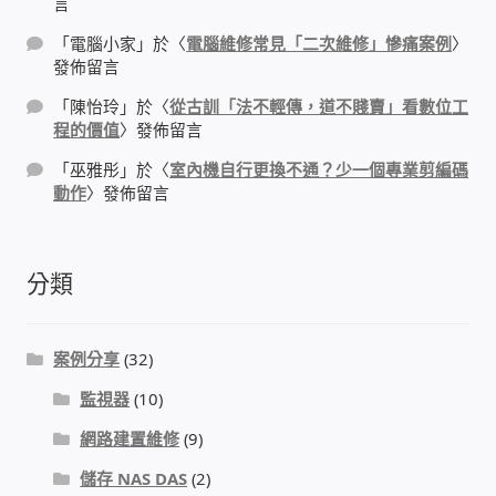
言
太陽能系統監視器
「
電腦小家
」於〈
電腦維修常見「二次維修」慘痛案例
〉
發佈留言
監視器 信和 TBC 固定IP
「
陳怡玲
」於〈
從古訓「法不輕傳，道不賤賣」看數位工
程的價值
〉發佈留言
監視器RS485開門開鐵門開燈開保全
「
巫雅彤
」於〈
室內機自行更換不通？少一個專業剪編碼
動作
〉發佈留言
監控健檢‧舊換新專案
監視器異地備份備援
分類
監控安防 工具 軟體 手冊
案例分享
(32)
電話總機 對講機
監視器
(10)
網路建置維修
(9)
迅時數位網路電話總機
儲存 NAS DAS
(2)