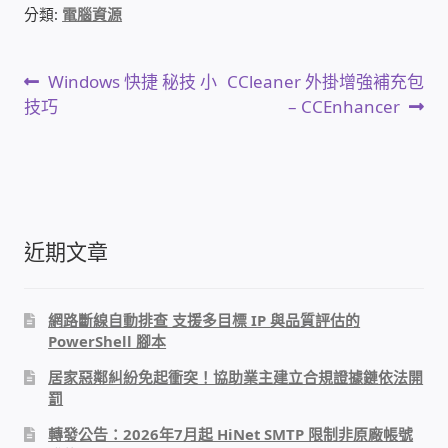
分類:
電腦資源
家庭水電修繕
文
上
下
Windows 快捷 秘技 小
CCleaner 外掛增強補充包
窗簾 窗飾 丈量安裝
一
一
技巧
– CCEnhancer
章
篇
篇
電腦維修銷售
文
文
導
章:
章:
電腦維護合約
覽
近期文章
電腦租賃方案
捷元電腦 NUC迷你電腦 伺服器
網路斷線自動排查 支援多目標 IP 與品質評估的
PowerShell 腳本
飛碟 不斷電 UPS / 穩壓器 AVR
居家惡鄰糾紛免起衝突！協助業主建立合規證據鏈依法開
罰
遠距教學、在家辦公
轉發公告：2026年7月起 HiNet SMTP 限制非原廠帳號