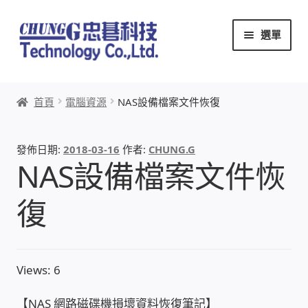
跳
跳
選單
至
至
導
主
覽
要
首頁
列
內
首頁
電腦資源
NAS設備檔案文件恢復
容
關於忠碁
發佈日期:
2018-03-16
作者:
CHUNG.G
本站文章導覽
NAS設備檔案文件恢
本站AI文字客服
復
創辦人:林慶忠
Views: 6
頭份獅子會
【NAS 網路磁碟機損壞資料恢復筆記】
竹南百齡扶輪社