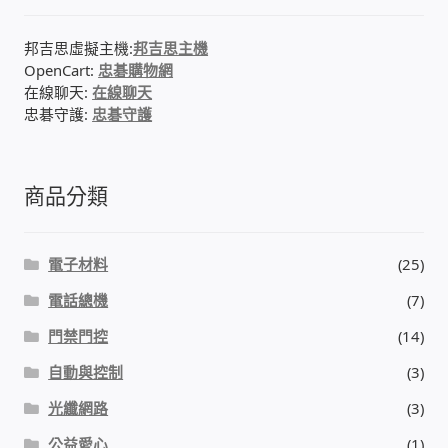
IP-PBX 租賃 借測 (雲端總機)
邦吉思虛擬主機:
邦吉思主機
通航國際(Tonnet)
OpenCart:
忠碁購物網
在線聊天:
在線聊天
忠碁守護:
忠碁守護
DCS 數位通訊系統
NEC SL2100 電話總機 數位IP通訊系統
商品分類
安立達(Aristel)
電子材料
(25)
聯盟電子(LINEMEX)
電話總機
(7)
門禁門控
(14)
網路型門口視訊對講機
自動與控制
(3)
電話 工具 軟體 手冊
光纖網路
(3)
公益愛心
(1)
門禁安全控制