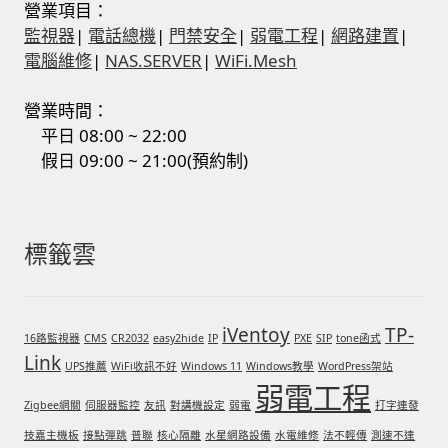
營業項目：
我的帳號
監視器
|
電話總機
|
門禁安全
|
弱電工程
|
網路建置
|
電腦維修
|
NAS.SERVER
|
WiFi.Mesh
結帳
營業時間：
平日 08:00 ~ 22:00
購物車
假日 09:00 ~ 21:00(預約制)
退款和退貨政策
標籤雲
iVentoy
TP-
16路監視器
CMS
CR2032
easy2hide
IP
PXE
SIP
tone函式
Link
UPS推薦
WiFi收訊不好
Windows 11
Windows教學
WordPress架站
弱電工程
Zigbee網關
伺服器監控
友訊
對講機設定
弱電
打字連發
技嘉主機板
接點彈跳
普聯
核心隔離
水星網路設備
水電維修
法不輕傳
測速不達