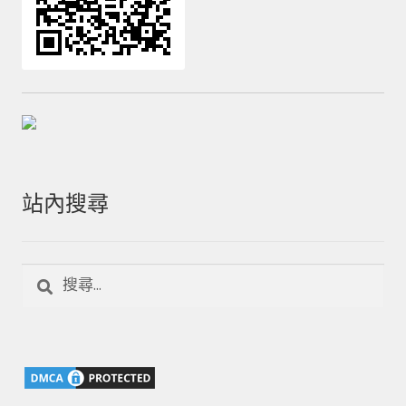
站內搜尋
搜
尋
關
鍵
字: