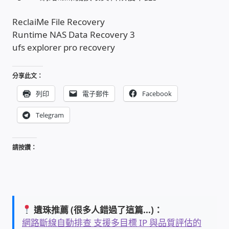
ReclaiMe File Recovery
收費標準依據
Runtime NAS Data Recovery 3
ufs explorer pro recovery
照片紀實影音
分享此文：
儀器設備
列印
電子郵件
Facebook
網路建置規劃維修-實績案例
Telegram
弱電工程-實績案例
請按讚：
插卡計費
監視器安裝維修-實績案例
遺珠推薦 (很多人錯過了這篇...)：
網路斷線自動排查 支援多目標 IP 與品質評估的
自動控制PLC專案設計-實績案例