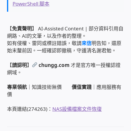
PowerShell 腳本
雲端儲值型電表
【
免責聲明
】 AI-Assisted Content | 部分資料引用自
電子鎖安裝-實績案例
網路、AI的文筆，以及作者的整理。
如有侵權、雷同或標註錯誤，敬請
來信
明告知，還原
電腦資訊-實績案例
始末釐前因。一經確認即撤稿，守護清名謝君勉。
電話總機安裝維修-實績案例
【
請認明
】
chungg.com
才是官方唯一授權認證
網域。
聯絡我們
專業領航
｜知識技術無價
價值實踐
｜應用服務有
徵 伙伴
價
本頁連結(274263)：
NAS設備檔案文件恢復
公益贊助、社會貢獻
聯盟合作包商