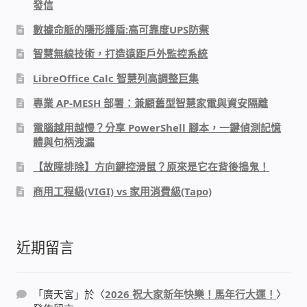
發信
USB隨插即用視訊攝影機
數據命脈的隱形護盾:高可靠度UPS防禦
數位廣告看板播放器
智慧無線技術，打造遠距戶外監控系統
LibreOffice Calc 智慧列高調整巨集
電腦 工具 軟體 手冊
專業 AP-MESH 部署：兼顧舊型智慧家電與資安隔離
電腦越用越慢？分享 PowerShell 腳本，一鍵偵測記憶
網路規劃架設
體與句柄洩漏
OpenMediaVault OMV
【故障排除】方向鍵控滑鼠？原來是它在背後搗鬼！
商用工程級(VIGI) vs 家用消費級(Tapo)
NAS到府安裝服務
DAS 直連式附加存儲
近期留言
出租套房出租 網路維護管理 房東免煩惱
「
廣天宮
」於〈
2026 祝大家新年快樂！馬年行大運！
〉