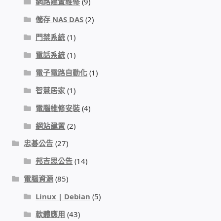
網路建置維修
(9)
PHP程式設計
儲存 NAS DAS
(2)
門禁系統
(1)
網路 工具 軟體 手冊
電話系統
(1)
監視器安裝維修
電子電路自動化
(1)
智慧居家
(1)
監視器DIY
電腦維修安裝
(4)
監視器租賃方案
網站建置
(2)
忠碁公告
(27)
防盜保全-安防設備
邦吉思公告
(14)
昇銳電子(HI SHARP)智慧科技
電腦資源
(85)
Linux | Debian
(5)
鎧鋒企業(KCA)智能監視系統
軟體應用
(43)