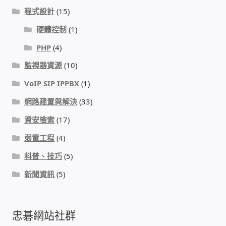
太陽能系統監視器
程式設計
(15)
硬體控制
(1)
監視器 信和 TBC 固定IP
PHP
(4)
監視器RS485開門開鐵門開燈開保全
監視器資源
(10)
VoIP SIP IPPBX
(1)
監控健檢‧舊換新專案
網路建置與解決
(33)
監視器異地備份備援
資安檢索
(17)
弱電工程
(4)
監控安防 工具 軟體 手冊
科普、技巧
(5)
新聞資訊
(5)
電話總機 對講機
迅時數位網路電話總機
忠碁網站社群