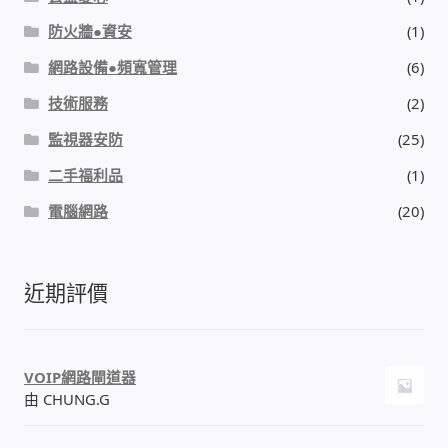
防火牆●資安
(1)
感應式門鎖、電子鎖
網路設備●頻寬管理
(6)
技術服務
(2)
電梯樓層刷卡管制
監視器安防
(25)
停車場、社區大樓 車道管制系統
二手福利品
(1)
電腦網路
(20)
風速傳感器+PLC自動控制
mOA雲考勤 指紋、卡片、手機APP GPS打卡
近期評價
智慧櫃
VOIP網路閘道器
電子鎖 凱特安Kwikset
由 CHUNG.G
電子模組電路模塊