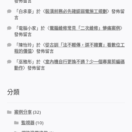
發佈留言
WIFI Wi-Fi 無線熱點 無線網路
「
白承豪
」於〈
裝潢前務必先確認弱電施工規劃
〉發佈留
言
網路硬體設備
「
電腦小家
」於〈
電腦維修常見「二次維修」慘痛案例
〉
發佈留言
居易科技DrayTek/裕笠科技Ublink
「
陳怡玲
」於〈
從古訓「法不輕傳，道不賤賣」看數位工
程的價值
〉發佈留言
印表列印伺服器
「
巫雅彤
」於〈
室內機自行更換不通？少一個專業剪編碼
動作
〉發佈留言
虛擬機 Virtual machine VirtualBox Hyper-V
VMware
分類
網路 到府檢測 連線設定
光纖網路
案例分享
(32)
監視器
(10)
TP-Link TAIWAN(普聯技術)