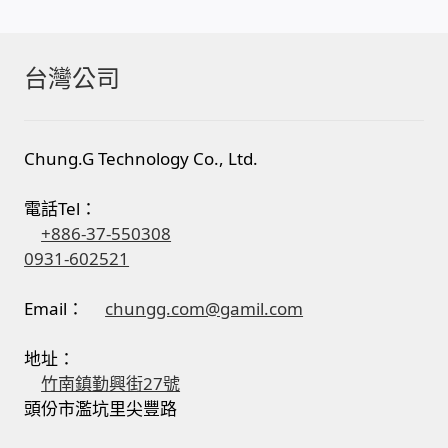
門禁安全控制 工具 軟體 手冊
台灣公司
建築技術設備設置
租屋維修、租屋安全
Chung.G Technology Co., Ltd.
電話Tel：
智慧電錶、儲值、雲端 電子式電錶
+886-37-550308
0931-602521
公用房間插卡計費方案
Email：
chungg.com@gamil.com
充電樁
地址：
線上網路購物
竹南鎮勤興街27號
頭份市濫坑里尖豐路
DIY材料