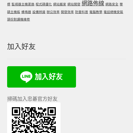
網路佈線
標
監視器主機更換
程式碼優化
網站搬家
網站開發
網路安全
華
碩主機板
蜂鳴器
設備辨識
辦公效率
開發效率
防雷科普
電腦教學
電話總機安裝
頭份對講機維修
加入好友
掃碼加入忠碁官方好友