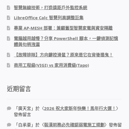
WIFI Wi-Fi 無線熱點 無線網路
智慧無線技術，打造遠距戶外監控系統
LibreOffice Calc 智慧列高調整巨集
網路硬體設備
專業 AP-MESH 部署：兼顧舊型智慧家電與資安隔離
居易科技DrayTek/裕笠科技Ublink
電腦越用越慢？分享 PowerShell 腳本，一鍵偵測記憶
體與句柄洩漏
印表列印伺服器
【故障排除】方向鍵控滑鼠？原來是它在背後搗鬼！
商用工程級(VIGI) vs 家用消費級(Tapo)
虛擬機 Virtual machine VirtualBox Hyper-V
VMware
近期留言
網路 到府檢測 連線設定
光纖網路
「
廣天宮
」於〈
2026 祝大家新年快樂！馬年行大運！
〉
發佈留言
TP-Link TAIWAN(普聯技術)
「
白承豪
」於〈
裝潢前務必先確認弱電施工規劃
〉發佈留