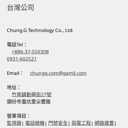
台灣公司
我的帳號
結帳
Chung.G Technology Co., Ltd.
購物車
電話Tel：
+886-37-550308
退款和退貨政策
0931-602521
Email：
chungg.com@gamil.com
地址：
竹南鎮勤興街27號
頭份市濫坑里尖豐路
營業項目：
監視器
|
電話總機
|
門禁安全
|
弱電工程
|
網路建置
|