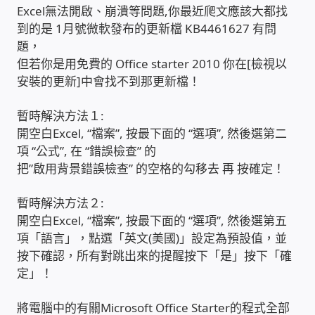
Excel無法開啟、崩潰等問題,你最近爬文應該大都找
到的是 1月號微軟發布的更新檔 KB4461627 有問
收費標準依據
題，
但若你是用免費的 Office starter 2010 你在[檢視以
照片紀實影音
安裝的更新]中會找不到那更新檔！
儀器設備
暫時解決方法１:
開空白Excel, “檔案”, 按最下面的 “選項”, 然後選第二
項 “公式”, 在 “錯誤檢查” 的
網路建置規劃維修-實績案例
把”啟用背景錯誤檢查” 的空格的勾移去 再 按確定！
弱電工程-實績案例
暫時解決方法２:
開空白Excel, “檔案”, 按最下面的 “選項”, 然後選第五
插卡計費
項「語言」，點選「英文(美國)」設定為預設值，並
按下確認，所有對跳出來的提醒按下「是」按下「確
監視器安裝維修-實績案例
定」！
將電腦中的有關Microsoft Office Starter的程式全部
自動控制PLC專案設計-實績案例