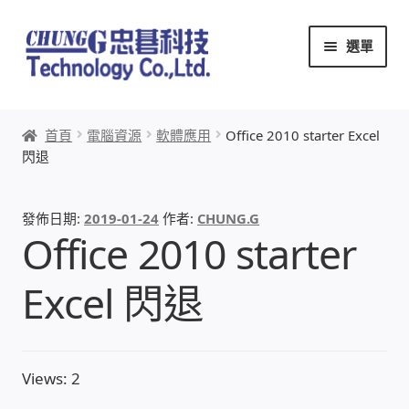
跳
跳
選單
至
至
導
主
覽
要
首頁
列
內
首頁
電腦資源
軟體應用
Office 2010 starter Excel
容
閃退
關於忠碁
本站文章導覽
發佈日期:
2019-01-24
作者:
CHUNG.G
Office 2010 starter
本站AI文字客服
Excel 閃退
創辦人:林慶忠
頭份獅子會
Views: 2
竹南百齡扶輪社