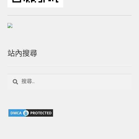
站內搜尋
搜
尋
關
鍵
字: