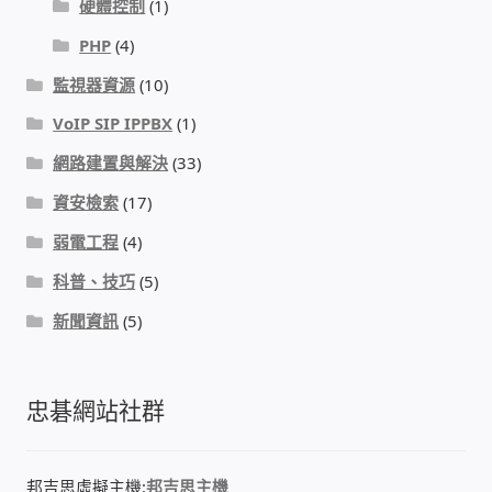
硬體控制
(1)
IP-PBX 租賃 借測 (雲端總機)
PHP
(4)
通航國際(Tonnet)
監視器資源
(10)
VoIP SIP IPPBX
(1)
DCS 數位通訊系統
網路建置與解決
(33)
NEC SL2100 電話總機 數位IP通訊系統
資安檢索
(17)
弱電工程
(4)
安立達(Aristel)
科普、技巧
(5)
聯盟電子(LINEMEX)
新聞資訊
(5)
網路型門口視訊對講機
忠碁網站社群
電話 工具 軟體 手冊
邦吉思虛擬主機:
邦吉思主機
門禁安全控制