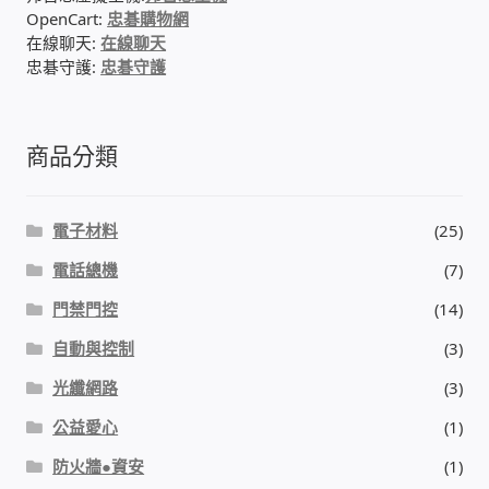
OpenCart:
忠碁購物網
在線聊天:
在線聊天
感應式門鎖、電子鎖
忠碁守護:
忠碁守護
電梯樓層刷卡管制
商品分類
停車場、社區大樓 車道管制系統
電子材料
(25)
風速傳感器+PLC自動控制
電話總機
(7)
mOA雲考勤 指紋、卡片、手機APP GPS打卡
門禁門控
(14)
自動與控制
(3)
智慧櫃
光纖網路
(3)
電子鎖 凱特安Kwikset
公益愛心
(1)
防火牆●資安
(1)
電子模組電路模塊