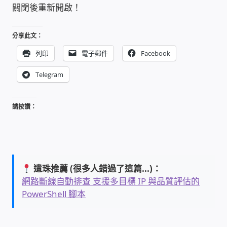
關閉後重新開啟！
雲端儲值型電表
分享此文：
電子鎖安裝-實績案例
列印
電子郵件
Facebook
Telegram
電腦資訊-實績案例
電話總機安裝維修-實績案例
請按讚：
聯絡我們
徵 伙伴
遺珠推薦 (很多人錯過了這篇...)：
網路斷線自動排查 支援多目標 IP 與品質評估的
公益贊助、社會貢獻
PowerShell 腳本
聯盟合作包商