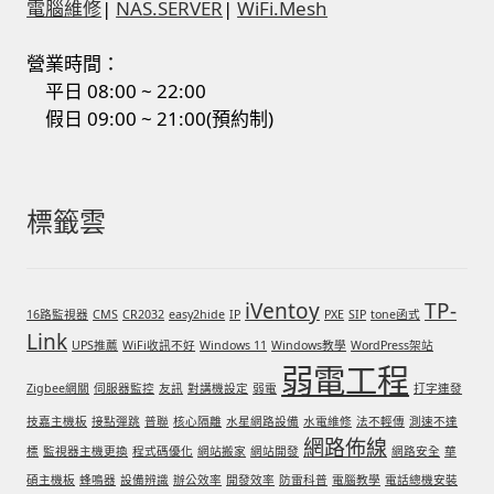
電腦維修
|
NAS.SERVER
|
WiFi.Mesh
營業時間：
平日 08:00 ~ 22:00
假日 09:00 ~ 21:00(預約制)
標籤雲
iVentoy
TP-
16路監視器
CMS
CR2032
easy2hide
IP
PXE
SIP
tone函式
Link
UPS推薦
WiFi收訊不好
Windows 11
Windows教學
WordPress架站
弱電工程
Zigbee網關
伺服器監控
友訊
對講機設定
弱電
打字連發
技嘉主機板
接點彈跳
普聯
核心隔離
水星網路設備
水電維修
法不輕傳
測速不達
網路佈線
標
監視器主機更換
程式碼優化
網站搬家
網站開發
網路安全
華
碩主機板
蜂鳴器
設備辨識
辦公效率
開發效率
防雷科普
電腦教學
電話總機安裝