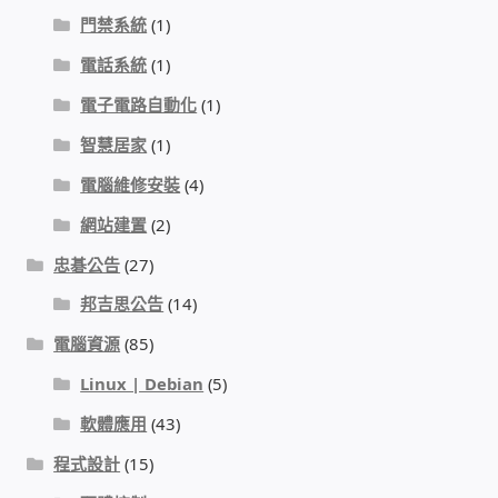
太陽能系統監視器
門禁系統
(1)
電話系統
(1)
監視器 信和 TBC 固定IP
電子電路自動化
(1)
監視器RS485開門開鐵門開燈開保全
智慧居家
(1)
電腦維修安裝
(4)
監控健檢‧舊換新專案
網站建置
(2)
監視器異地備份備援
忠碁公告
(27)
邦吉思公告
(14)
監控安防 工具 軟體 手冊
電腦資源
(85)
Linux | Debian
(5)
電話總機 對講機
軟體應用
(43)
迅時數位網路電話總機
程式設計
(15)