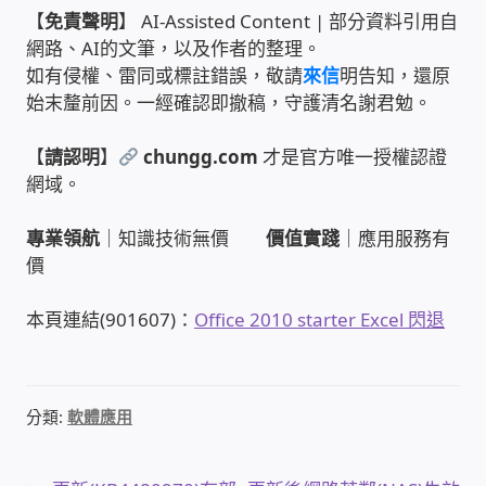
【
免責聲明
】 AI-Assisted Content | 部分資料引用自
家庭水電修繕
網路、AI的文筆，以及作者的整理。
如有侵權、雷同或標註錯誤，敬請
來信
明告知，還原
窗簾 窗飾 丈量安裝
始末釐前因。一經確認即撤稿，守護清名謝君勉。
電腦維修銷售
【
請認明
】
chungg.com
才是官方唯一授權認證
網域。
電腦維護合約
專業領航
｜知識技術無價
價值實踐
｜應用服務有
價
電腦租賃方案
本頁連結(901607)：
Office 2010 starter Excel 閃退
捷元電腦 NUC迷你電腦 伺服器
飛碟 不斷電 UPS / 穩壓器 AVR
分類:
軟體應用
遠距教學、在家辦公