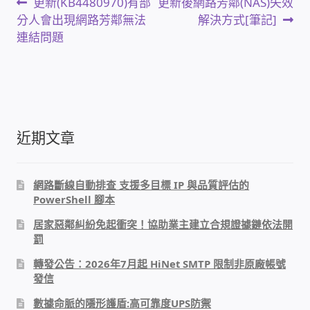
文
上
下
更新(KB4480970)有部
更新後網路芳鄰(NAS)失效
USB隨插即用視訊攝影機
一
一
分人會出現網路芳鄰無法
解決方式[筆記]
章
篇
篇
連結問題
文
文
數位廣告看板播放器
導
章:
章:
覽
電腦 工具 軟體 手冊
網路規劃架設
近期文章
OpenMediaVault OMV
網路斷線自動排查 支援多目標 IP 與品質評估的
PowerShell 腳本
NAS到府安裝服務
居家惡鄰糾紛免起衝突！協助業主建立合規證據鏈依法開
罰
DAS 直連式附加存儲
轉發公告：2026年7月起 HiNet SMTP 限制非原廠帳號
發信
出租套房出租 網路維護管理 房東免煩惱
數據命脈的隱形護盾:高可靠度UPS防禦