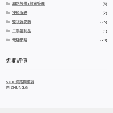
網路設備●頻寬管理
(6)
門禁安全控制 工具 軟體 手冊
技術服務
(2)
監視器安防
(25)
建築技術設備設置
二手福利品
(1)
租屋維修、租屋安全
電腦網路
(20)
智慧電錶、儲值、雲端 電子式電錶
近期評價
公用房間插卡計費方案
充電樁
VOIP網路閘道器
由 CHUNG.G
線上網路購物
DIY材料