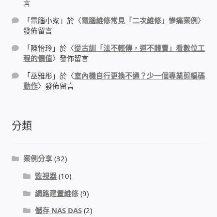
言
PHP程式設計
「
電腦小家
」於〈
電腦維修常見「二次維修」慘痛案例
〉
發佈留言
網路 工具 軟體 手冊
「
陳怡玲
」於〈
從古訓「法不輕傳，道不賤賣」看數位工
程的價值
〉發佈留言
監視器安裝維修
「
巫雅彤
」於〈
室內機自行更換不通？少一個專業剪編碼
動作
〉發佈留言
監視器DIY
監視器租賃方案
分類
防盜保全-安防設備
案例分享
(32)
昇銳電子(HI SHARP)智慧科技
監視器
(10)
網路建置維修
(9)
鎧鋒企業(KCA)智能監視系統
儲存 NAS DAS
(2)