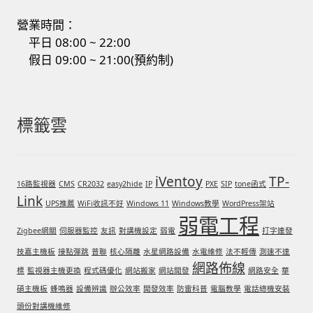
營業時間：
平日 08:00 ~ 22:00
假日 09:00 ~ 21:00(預約制)
標籤雲
iVentoy
TP-
16路監視器
CMS
CR2032
easy2hide
IP
PXE
SIP
tone函式
Link
UPS推薦
WiFi收訊不好
Windows 11
Windows教學
WordPress架站
弱電工程
Zigbee網關
伺服器監控
友訊
對講機設定
弱電
打字連發
技嘉主機板
接點彈跳
普聯
核心隔離
水星網路設備
水電維修
法不輕傳
測速不達
網路佈線
標
監視器主機更換
程式碼優化
網站搬家
網站開發
網路安全
華
碩主機板
蜂鳴器
設備辨識
辦公效率
開發效率
防雷科普
電腦教學
電話總機安裝
頭份對講機維修