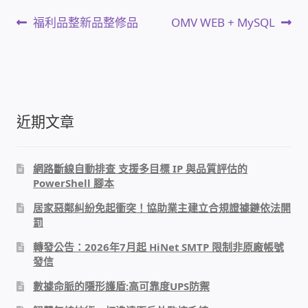
文
PHP程式設計
上
下
福利品整新品整修品
OMV WEB + MySQL
一
一
章
篇
篇
網路 工具 軟體 手冊
文
文
導
章:
章:
監視器安裝維修
覽
近期文章
監視器DIY
網路斷線自動排查 支援多目標 IP 與品質評估的
監視器租賃方案
PowerShell 腳本
防盜保全-安防設備
居家惡鄰糾紛免起衝突！協助業主建立合規證據鏈依法開
罰
昇銳電子(HI SHARP)智慧科技
轉發公告：2026年7月起 HiNet SMTP 限制非原廠帳號
發信
鎧鋒企業(KCA)智能監視系統
數據命脈的隱形護盾:高可靠度UPS防禦