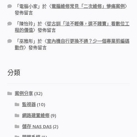
IP-PBX 租賃 借測 (雲端總機)
「
電腦小家
」於〈
電腦維修常見「二次維修」慘痛案例
〉
發佈留言
通航國際(Tonnet)
「
陳怡玲
」於〈
從古訓「法不輕傳，道不賤賣」看數位工
程的價值
〉發佈留言
DCS 數位通訊系統
「
巫雅彤
」於〈
室內機自行更換不通？少一個專業剪編碼
動作
〉發佈留言
NEC SL2100 電話總機 數位IP通訊系統
安立達(Aristel)
分類
聯盟電子(LINEMEX)
案例分享
(32)
網路型門口視訊對講機
監視器
(10)
網路建置維修
(9)
電話 工具 軟體 手冊
儲存 NAS DAS
(2)
門禁安全控制