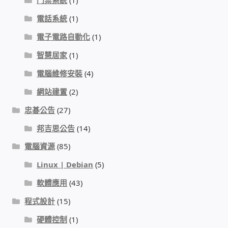
門禁系統
(1)
電話系統
(1)
感應式門鎖、電子鎖
電子電路自動化
(1)
電梯樓層刷卡管制
智慧居家
(1)
電腦維修安裝
(4)
停車場、社區大樓 車道管制系統
網站建置
(2)
忠碁公告
(27)
風速傳感器+PLC自動控制
邦吉思公告
(14)
mOA雲考勤 指紋、卡片、手機APP GPS打卡
電腦資源
(85)
Linux | Debian
(5)
智慧櫃
軟體應用
(43)
電子鎖 凱特安Kwikset
程式設計
(15)
硬體控制
(1)
電子模組電路模塊