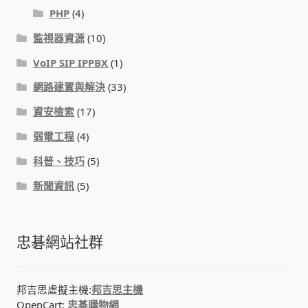
PHP
(4)
門禁安全控制 工具 軟體 手冊
監視器資源
(10)
VoIP SIP IPPBX
(1)
建築技術設備設置
網路建置與解決
(33)
租屋維修、租屋安全
資安檢索
(17)
弱電工程
(4)
智慧電錶、儲值、雲端 電子式電錶
科普、技巧
(5)
公用房間插卡計費方案
新聞資訊
(5)
充電樁
忠碁網站社群
線上網路購物
邦吉思虛擬主機:
邦吉思主機
DIY材料
OpenCart:
忠碁購物網