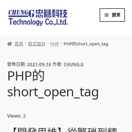
跳
跳
選單
至
至
導
主
覽
要
首頁
列
內
首頁
程式設計
PHP
PHP的short_open_tag
容
關於忠碁
發佈日期:
2021-09-16
作者:
CHUNG.G
本站文章導覽
PHP的
本站AI文字客服
short_open_tag
創辦人:林慶忠
Views: 2
頭份獅子會
竹南百齡扶輪社