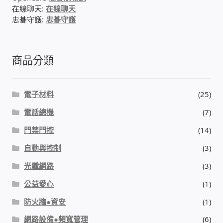
在線聊天:
在線聊天
我的帳號
忠碁守護:
忠碁守護
結帳
商品分類
購物車
電子材料
(25)
退款和退貨政策
電話總機
(7)
門禁門控
(14)
自動與控制
(3)
光纖網路
(3)
公益愛心
(1)
防火牆●資安
(1)
網路設備●頻寬管理
(6)