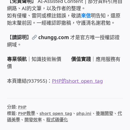
【
免責聲明
】 AI-Assisted Content | 部分資料引用自
WIFI Wi-Fi 無線熱點 無線網路
網路、AI的文筆，以及作者的整理。
如有侵權、雷同或標註錯誤，敬請
來信
明告知，還原
網路硬體設備
始末釐前因。一經確認即撤稿，守護清名謝君勉。
居易科技DrayTek/裕笠科技Ublink
【
請認明
】
chungg.com
才是官方唯一授權認證
網域。
印表列印伺服器
專業領航
｜知識技術無價
價值實踐
｜應用服務有
價
虛擬機 Virtual machine VirtualBox Hyper-V
VMware
本頁連結(937955)：
PHP的short_open_tag
網路 到府檢測 連線設定
光纖網路
分類:
PHP
標籤:
PHP教學
、
short_open_tag
、
php.ini
、
後端開發
、
代
碼美學
、
開發效率
、
程式碼優化
TP-Link TAIWAN(普聯技術)