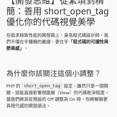
【開發思維】從繁瑣到精
簡：善用 short_open_tag
收費標準依據
優化你的代碼視覺美學
照片紀實影音
在追求極致性能的開發路上，身為程式碼設計師，我
們不僅在乎邏輯的嚴謹，更在乎
「程式碼的可讀性與
儀器設備
節奏感」
。
網路建置規劃維修-實績案例
弱電工程-實績案例
為什麼你該關注這個小調整？
插卡計費
PHP 的
設定，雖然只是一個開
short_open_tag
關，卻能直接影響視圖層（View）的代碼乾淨程度。
當我們將其從預設的 Off 調整為 On 時，你將解鎖更
監視器安裝維修-實績案例
具現代感的開發語法。
自動控制PLC專案設計-實績案例