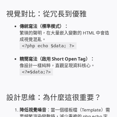
雲端儲值型電表
視覺對比：從冗長到優雅
電子鎖安裝-實績案例
傳統寫法（標準模式）：
繁瑣的聲明，在大量嵌入變數的 HTML 中會造
成視覺混亂。
電腦資訊-實績案例
<?php echo $data; ?>
電話總機安裝維修-實績案例
精簡寫法（啟用 Short Open Tag）：
像設計一樣純粹，直觀呈現資料核心。
聯絡我們
<?=$data;?>
徵 伙伴
設計思維：為什麼這很重要？
公益贊助、社會貢獻
降低視覺噪音
：當一個樣板檔（Template）需
聯盟合作包商
要頻繁渲染變數時，減少重複的 php echo 字