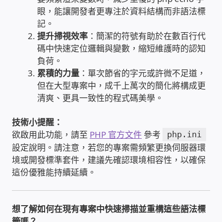
眼，能讓開發者更專注於資料結構而非語法標
家庭水電修繕
記。
提升掃視效率
：簡潔的符號有助於在數百行代
窗簾 窗飾 丈量安裝
碼中快速定位邏輯與變數，縮短維護時的認知
負荷。
電腦維修銷售
累積的力量
：單次節省的字元或許微不足道，
但在大型專案中，成千上萬次的簡化將構成更
清爽、更具一致性的程式碼美學。
電腦維護合約
技術小提醒：
電腦租賃方案
欲啟用此功能，請至
PHP 官方文件
參考
php.ini
設定說明。請注意，若您的專案需頻繁更換伺服器環
捷元電腦 NUC迷你電腦 伺服器
境或開發標準套件，建議先確認環境相容性，以確保
這份優雅能持續延續。
飛碟 不斷電 UPS / 穩壓器 AVR
遠距教學、在家辦公
想了解如何在現有專案中快速掃描並重構這些語法標
籤嗎？