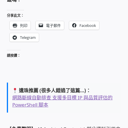
USB隨插即用視訊攝影機
分享此文：
數位廣告看板播放器
列印
電子郵件
Facebook
Telegram
電腦 工具 軟體 手冊
網路規劃架設
請按讚：
OpenMediaVault OMV
NAS到府安裝服務
遺珠推薦 (很多人錯過了這篇...)：
網路斷線自動排查 支援多目標 IP 與品質評估的
DAS 直連式附加存儲
PowerShell 腳本
出租套房出租 網路維護管理 房東免煩惱