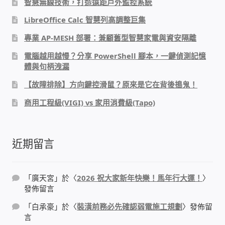
智慧無線技術，打造遠距戶外監控系統
太陽能系統監視器
LibreOffice Calc 智慧列高調整巨集
監視器 信和 TBC 固定IP
專業 AP-MESH 部署：兼顧舊型智慧家電與資安隔離
電腦越用越慢？分享 PowerShell 腳本，一鍵偵測記憶
監視器RS485開門開鐵門開燈開保全
體與句柄洩漏
【故障排除】方向鍵控滑鼠？原來是它在背後搗鬼！
監控健檢‧舊換新專案
商用工程級(VIGI) vs 家用消費級(Tapo)
監視器異地備份備援
近期留言
監控安防 工具 軟體 手冊
電話總機 對講機
「
廣天宮
」於〈
2026 祝大家新年快樂！馬年行大運！
〉
發佈留言
迅時數位網路電話總機
「
白承豪
」於〈
裝潢前務必先確認弱電施工規劃
〉發佈留
言