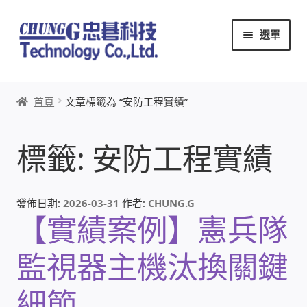
跳
跳
選單
至
至
導
主
覽
要
首頁
列
內
首頁
文章標籤為 “安防工程實績”
容
關於忠碁
標籤:
安防工程實績
本站文章導覽
本站AI文字客服
發佈日期:
2026-03-31
作者:
CHUNG.G
【實績案例】憲兵隊
創辦人:林慶忠
監視器主機汰換關鍵
頭份獅子會
細節
竹南百齡扶輪社