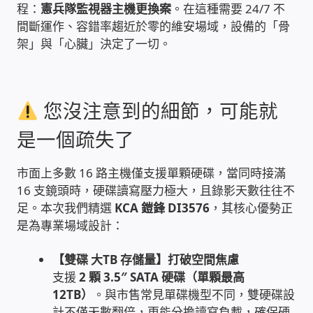
程：
憲兵隊監視器主機更換案
。在這種需要 24/7 不
間斷運作、容錯率趨近於零的維安場域，設備的「骨
雲端儲值型電表
架」與「心臟」決定了一切。
電子鎖安裝-實績案例
您沒注意到的細節，可能就
電腦資訊-實績案例
是一個疏失了
電話總機安裝維修-實績案例
市面上多數 16 路主機僅支援單顆硬碟，當同時接滿
聯絡我們
16 支鏡頭時，硬碟讀寫壓力極大，且錄影天數往往不
足。本次我們精選
KCA 鎧鋒 DI3576
，其核心優勢正
徵 伙伴
是為專業場域設計：
【雙碟 大TB 存儲量】打破空間焦慮
公益贊助、社會貢獻
支援
2 顆 3.5″ SATA 硬碟（單顆最高
12TB）
。與市售常見單碟機型不同，雙硬碟設
聯盟合作包商
計不僅天數翻倍，更能分擔讀寫負載，確保硬