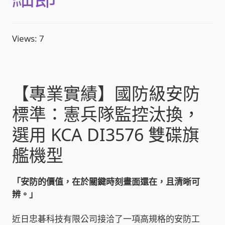
收費標準依據
Views: 7
照片紀實影音
儀器設備
【專業實績】國防級安防
標準：憲兵隊監控汰換，
網路建置規劃維修-實績案例
選用 KCA DI3576 雙碟旗
弱電工程-實績案例
艦機型
插卡計費
「安防的價值，在於關鍵時刻畫面還在，且清晰可
監視器安裝維修-實績案例
辨。」
近日忠碁科技有限公司接洽了一項高規格的安防工
自動控制PLC專案設計-實績案例