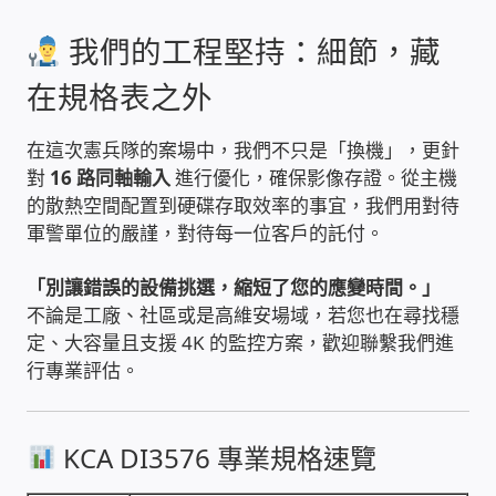
USB隨插即用視訊攝影機
我們的工程堅持：細節，藏
數位廣告看板播放器
在規格表之外
電腦 工具 軟體 手冊
在這次憲兵隊的案場中，我們不只是「換機」，更針
對
16 路同軸輸入
進行優化，確保影像存證。從主機
的散熱空間配置到硬碟存取效率的事宜，我們用對待
網路規劃架設
軍警單位的嚴謹，對待每一位客戶的託付。
OpenMediaVault OMV
「別讓錯誤的設備挑選，縮短了您的應變時間。」
不論是工廠、社區或是高維安場域，若您也在尋找穩
NAS到府安裝服務
定、大容量且支援 4K 的監控方案，歡迎聯繫我們進
行專業評估。
DAS 直連式附加存儲
出租套房出租 網路維護管理 房東免煩惱
KCA DI3576 專業規格速覽