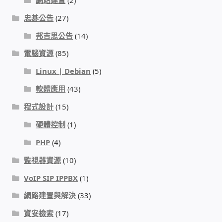
忠碁公告
(27)
門禁安全控制 工具 軟體 手冊
邦吉思公告
(14)
建築技術設備設置
電腦資源
(85)
Linux | Debian
(5)
租屋維修、租屋安全
軟體應用
(43)
智慧電錶、儲值、雲端 電子式電錶
程式設計
(15)
硬體控制
(1)
公用房間插卡計費方案
PHP
(4)
充電樁
監視器資源
(10)
VoIP SIP IPPBX
(1)
線上網路購物
網路建置與解決
(33)
DIY材料
資安檢索
(17)