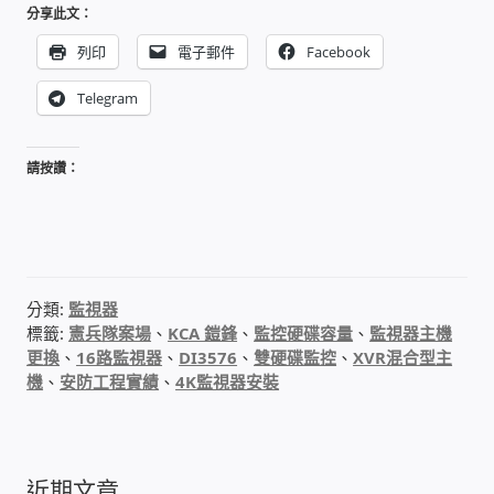
分享此文：
PHP程式設計
列印
電子郵件
Facebook
網路 工具 軟體 手冊
Telegram
監視器安裝維修
請按讚：
監視器DIY
監視器租賃方案
分類:
監視器
防盜保全-安防設備
標籤:
憲兵隊案場
、
KCA 鎧鋒
、
監控硬碟容量
、
監視器主機
更換
、
16路監視器
、
DI3576
、
雙硬碟監控
、
XVR混合型主
機
、
安防工程實績
、
4K監視器安裝
昇銳電子(HI SHARP)智慧科技
鎧鋒企業(KCA)智能監視系統
近期文章