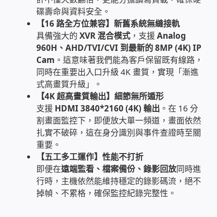
碟壽命與資料安全。
家庭水電修繕
【16 路全方位兼容】新舊系統無縫接軌
具備強大的
XVR 混合模式
，支援
Analog
窗簾 窗飾 丈量安裝
960H、AHD/TVI/CVI 到最新的 8MP (4K) IP
Cam
。這意味著我們能為客戶保留既有線路，
電腦維修銷售
同時在重要出入口升級 4K 畫質，實現「漸進
式高畫質升級」。
電腦維護合約
【4K 超高畫質輸出】細節無所遁形
支援
HDMI 3840*2160 (4K) 輸出
。在 16 分
割畫面監控下，即便放大單一頻道，畫面依然
電腦租賃方案
扎實不破碎，這在身分識別與事件查證時至關
重要。
捷元電腦 NUC迷你電腦 伺服器
【五工多工運作】性能不打折
即便在
遠端監看、檔案備份、錄影回放
同時進
飛碟 不斷電 UPS / 穩壓器 AVR
行時，主機依然能維持穩定的錄影碼流，絕不
掉幀、不累格，確保監控紀錄完整性。
遠距教學、在家辦公