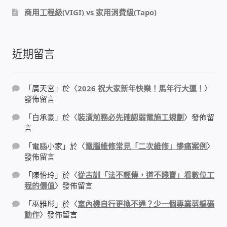
IP-PBX 租賃 借測 (雲端總機)
商用工程級(VIGI) vs 家用消費級(Tapo)
通航國際(Tonnet)
近期留言
DCS 數位通訊系統
NEC SL2100 電話總機 數位IP通訊系統
「
廣天宮
」於〈
2026 祝大家新年快樂！馬年行大運！
〉
發佈留言
安立達(Aristel)
「
白承豪
」於〈
裝潢前務必先確認弱電施工規劃
〉發佈留
言
聯盟電子(LINEMEX)
「
電腦小家
」於〈
電腦維修常見「二次維修」慘痛案例
〉
發佈留言
網路型門口視訊對講機
「
陳怡玲
」於〈
從古訓「法不輕傳，道不賤賣」看數位工
程的價值
〉發佈留言
電話 工具 軟體 手冊
「
巫雅彤
」於〈
室內機自行更換不通？少一個專業剪編碼
動作
〉發佈留言
門禁安全控制