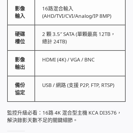
WIFI Wi-Fi 無線熱點 無線網路
影像
16路混合輸入
輸入
(AHD/TVI/CVI/Analog/IP 8MP)
網路硬體設備
硬碟
2 顆 3.5″ SATA (單顆最高 12TB，
居易科技DrayTek/裕笠科技Ublink
槽位
總計 24TB)
印表列印伺服器
影像
HDMI (4K) / VGA / BNC
輸出
虛擬機 Virtual machine VirtualBox Hyper-V
VMware
備份
USB / 網路 (支援 P2P, FTP, RTSP)
協定
網路 到府檢測 連線設定
光纖網路
監控升級必看：16路 4K 混合型主機 KCA DI3576，
解決錄影天數不足的關鍵細節。
TP-Link TAIWAN(普聯技術)