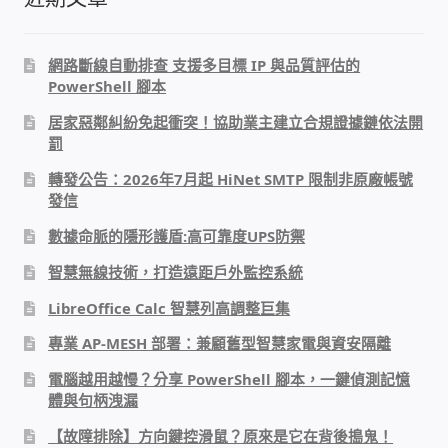
太陽能系統監視器
網路斷線自動排查 支援多目標 IP 與品質評估的
監視器 信和 TBC 固定IP
PowerShell 腳本
居家惡鄰糾紛免起衝突！協助業主建立合規證據鏈依法開
監視器RS485開門開鐵門開燈開保全
罰
轉發公告：2026年7月起 HiNet SMTP 限制非原廠帳號
監控健檢‧舊換新專案
發信
數據命脈的隱形護盾:高可靠度UPS防禦
監視器異地備份備援
智慧無線技術，打造遠距戶外監控系統
監控安防 工具 軟體 手冊
LibreOffice Calc 智慧列高調整巨集
專業 AP-MESH 部署：兼顧舊型智慧家電與資安隔離
電話總機 對講機
電腦越用越慢？分享 PowerShell 腳本，一鍵偵測記憶
體與句柄洩漏
迅時數位網路電話總機
【故障排除】方向鍵控滑鼠？原來是它在背後搗鬼！