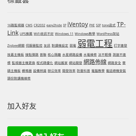
iVentoy
TP-
16路監視器
CMS
CR2032
easy2hide
IP
PXE
SIP
tone函式
Link
UPS推薦
WiFi收訊不好
Windows 11
Windows教學
WordPress架站
弱電工程
Zigbee網關
伺服器監控
友訊
對講機設定
弱電
打字連發
技嘉主機板
接點彈跳
普聯
核心隔離
水星網路設備
水電維修
法不輕傳
測速不達
網路佈線
標
監視器主機更換
程式碼優化
網站搬家
網站開發
網路安全
華
碩主機板
蜂鳴器
設備辨識
辦公效率
開發效率
防雷科普
電腦教學
電話總機安裝
頭份對講機維修
加入好友