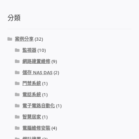
分類
感應式門鎖、電子鎖
電梯樓層刷卡管制
案例分享
(32)
監視器
(10)
停車場、社區大樓 車道管制系統
網路建置維修
(9)
風速傳感器+PLC自動控制
儲存 NAS DAS
(2)
門禁系統
(1)
mOA雲考勤 指紋、卡片、手機APP GPS打卡
電話系統
(1)
智慧櫃
電子電路自動化
(1)
智慧居家
(1)
電子鎖 凱特安Kwikset
電腦維修安裝
(4)
電子模組電路模塊
網站建置
(2)