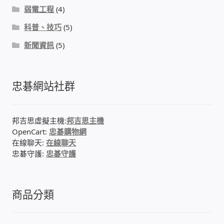
弱電工程
(4)
我的帳號
科普、技巧
(5)
結帳
新聞資訊
(5)
購物車
忠碁網站社群
退款和退貨政策
邦吉思虛擬主機:
邦吉思主機
OpenCart:
忠碁購物網
在線聊天:
在線聊天
忠碁守護:
忠碁守護
商品分類