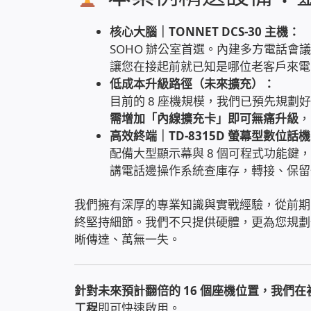
核心大腦｜TONNET DCS-30 主機：
SOHO 辦公室首選。內建多方電話
讓您在接起前就已知是哪位老客戶來電
低成本升級路徑（未來擴充）：
目前的 8 座機規模，我們已預先規劃
需增加「內線擴充卡」即可無痛升級
，
高效終端｜TD-8315D 螢幕型數位話
配備大型顯示幕與 8 個可程式功能
講電話邊操作系統查庫存，轉接、保留
我們擁有深厚的專業知識與實戰經驗，從前期
終堅持細節。我們不只提供硬體，更為您規劃
晰傳達、萬無一失。
針對未來預計翻倍的 16 個座機位置，我們
工程
即可快速啟用。