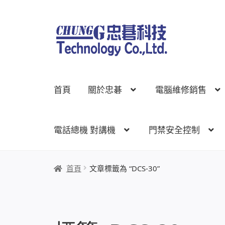
跳
跳
至
至
導
主
覽
要
列
內
首頁
關於忠碁
電腦維修銷售
容
電話總機 對講機
門禁安全控制
首頁
關於忠碁
電腦維修銷售
網路規劃架設
監
首頁
文章標籤為 “DCS-30”
線上網路購物