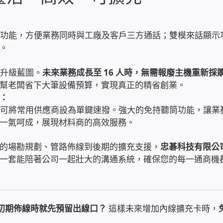
會議功能，方便業務同時與工廠及客戶三方通話；雙模來話顯示
。
好升級藍圖。
未來業務成長至 16 人時，無需報廢主機重新採
幫老闆省下大筆設備預算，實現真正的精省創業。
機：
鍵，可將常用供應商設為單鍵速撥。強大的免持聽筒功能，讓業
一氣呵成，展現材料商的高效服務。
的場勘規劃、管路佈線到後期的擴充支援，
忠碁科技有限公
一套能陪著公司一起壯大的溝通系統，確保您的每一通商機
在初期佈線時就先預留出線口？
這樣未來增加內線擴充卡時，