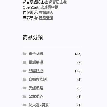
邦吉思虛擬主機:
邦吉思主機
OpenCart:
忠碁購物網
在線聊天:
在線聊天
忠碁守護:
忠碁守護
商品分類
電子材料
(25)
電話總機
(7)
門禁門控
(14)
自動與控制
(3)
光纖網路
(3)
公益愛心
(1)
防火牆●資安
(1)