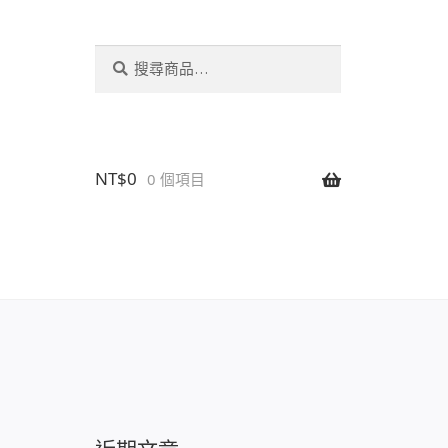
搜
搜
尋
尋
關
鍵
字:
NT$
0
0 個項目
設置