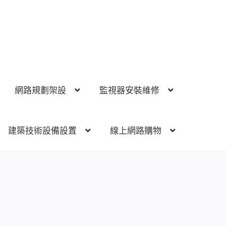
網路規劃架設
監視器安裝維修
建築技術設備設置
線上網路購物
視器安裝維修
電話總機 對講機
門禁安全控制
建築技術設備