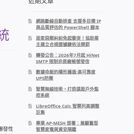
近期文章
網路斷線自動排查 支援多目標 IP
與品質評估的 PowerShell 腳本
統
居家惡鄰糾紛免起衝突！協助業
主建立合規證據鏈依法開罰
轉發公告：2026年7月起 HiNet
SMTP 限制非原廠帳號發信
數據命脈的隱形護盾:高可靠度
UPS防禦
智慧無線技術，打造遠距戶外監
控系統
LibreOffice Calc 智慧列高調整
巨集
專業 AP-MESH 部署：兼顧舊型
爆發性
智慧家電與資安隔離