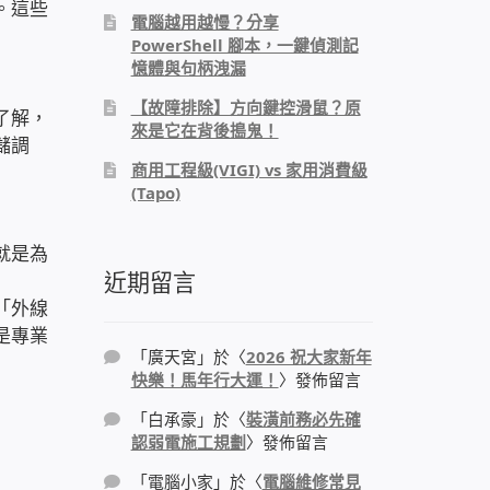
。這些
電腦越用越慢？分享
PowerShell 腳本，一鍵偵測記
憶體與句柄洩漏
【故障排除】方向鍵控滑鼠？原
了解，
來是它在背後搗鬼！
儲調
商用工程級(VIGI) vs 家用消費級
(Tapo)
就是為
近期留言
「外線
是專業
「
廣天宮
」於〈
2026 祝大家新年
快樂！馬年行大運！
〉發佈留言
「
白承豪
」於〈
裝潢前務必先確
認弱電施工規劃
〉發佈留言
「
電腦小家
」於〈
電腦維修常見