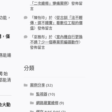
「二次維修」慘痛案例
〉發佈留
言
功能，
「
陳怡玲
」於〈
從古訓「法不輕
傳，道不賤賣」看數位工程的價
值
〉發佈留言
購，僅
「
巫雅彤
」於〈
室內機自行更換
不通？少一個專業剪編碼動作
〉
發佈留言
務能邊
分類
司
始
都能清
案例分享
(32)
監視器
(10)
網路建置維修
(9)
免大動
儲存 NAS DAS
(2)