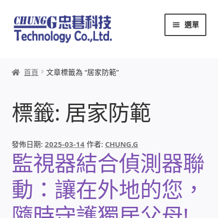
跳
跳
選單
至
至
導
主
覽
要
首頁
列
內
首頁
文章標籤為 “居家防範”
容
關於忠碁
標籤:
居家防範
本站文章導覽
本站AI文字客服
發佈日期:
2025-03-14
作者:
CHUNG.G
監視器結合偵測器聯
創辦人:林慶忠
動：讓在外地的您，
頭份獅子會
隨時守護獨居父母!
竹南百齡扶輪社