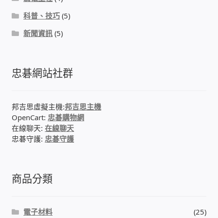
科普、技巧
(5)
我的帳號
新聞資訊
(5)
結帳
購物車
忠碁網站社群
退款和退貨政策
邦吉思虛擬主機:
邦吉思主機
OpenCart:
忠碁購物網
在線聊天:
在線聊天
忠碁守護:
忠碁守護
商品分類
電子材料
(25)