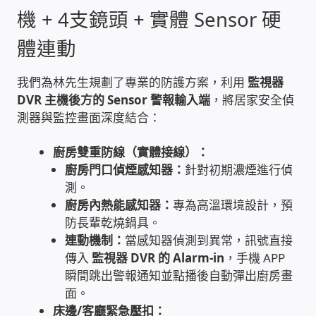
機 + 4支鏡頭 + 實體 Sensor 硬
家庭水電修繕
體連動
窗簾 窗飾 丈量安裝
我們為林先生規劃了專業的防護方案，利用
監視器
DVR 主機後方的 Sensor 警報輸入端
，將居家安全偵
電腦維修銷售
測器與監控畫面深度結合：
電腦維護合約
廚房雙重防線（實體接線）：
廚房門口偵煙感知器：
針對初期濃煙進行偵
電腦租賃方案
測。
廚房內熱能感知器：
專為高溫環境設計，預
捷元電腦 NUC迷你電腦 伺服器
防長輩乾燒鍋具。
連動機制：
當感知器偵測到異常，訊號直接
飛碟 不斷電 UPS / 穩壓器 AVR
傳入
監視器 DVR 的 Alarm-in
，手機 APP
瞬間跳出警報通知並點播後自動彈出廚房畫
面。
遠距教學、在家辦公
床邊/客廳緊急壓扣：