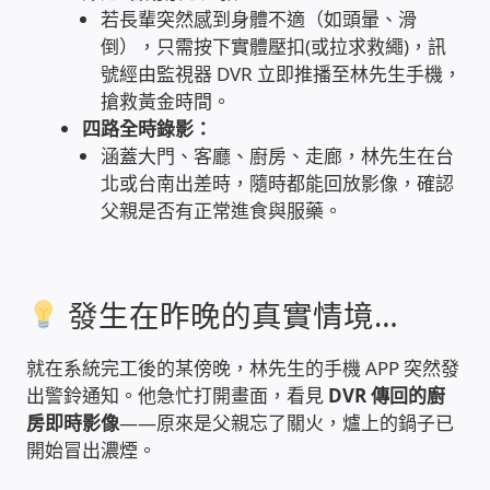
若長輩突然感到身體不適（如頭暈、滑
USB隨插即用視訊攝影機
倒），只需按下實體壓扣(或拉求救繩)，訊
號經由監視器 DVR 立即推播至林先生手機，
數位廣告看板播放器
搶救黃金時間。
四路全時錄影：
電腦 工具 軟體 手冊
涵蓋大門、客廳、廚房、走廊，林先生在台
北或台南出差時，隨時都能回放影像，確認
網路規劃架設
父親是否有正常進食與服藥。
OpenMediaVault OMV
發生在昨晚的真實情境…
NAS到府安裝服務
就在系統完工後的某傍晚，林先生的手機 APP 突然發
DAS 直連式附加存儲
出警鈴通知。他急忙打開畫面，看見
DVR 傳回的廚
房即時影像
——原來是父親忘了關火，爐上的鍋子已
出租套房出租 網路維護管理 房東免煩惱
開始冒出濃煙。