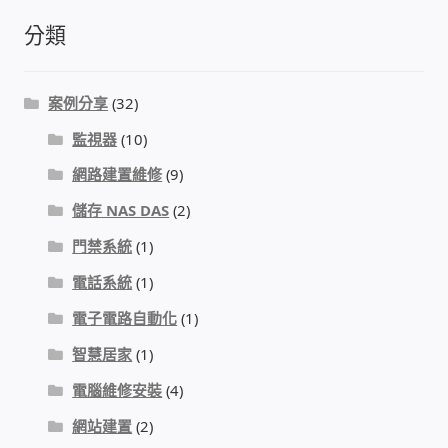
分類
感應式門鎖、電子鎖
案例分享
(32)
電梯樓層刷卡管制
監視器
(10)
停車場、社區大樓 車道管制系統
網路建置維修
(9)
儲存 NAS DAS
(2)
風速傳感器+PLC自動控制
門禁系統
(1)
mOA雲考勤 指紋、卡片、手機APP GPS打卡
電話系統
(1)
電子電路自動化
(1)
智慧櫃
智慧居家
(1)
電子鎖 凱特安Kwikset
電腦維修安裝
(4)
網站建置
(2)
電子模組電路模塊