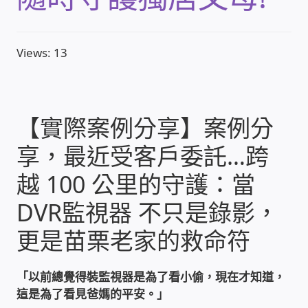
收費標準依據
Views: 13
照片紀實影音
儀器設備
【實際案例分享】案例分
享，最近受客戶委託…跨
網路建置規劃維修-實績案例
越 100 公里的守護：當
弱電工程-實績案例
DVR監視器 不只是錄影，
插卡計費
更是苗栗老家的救命符
監視器安裝維修-實績案例
「以前總覺得裝監視器是為了看小偷，現在才知道，
這是為了看見爸媽的平安。」
自動控制PLC專案設計-實績案例