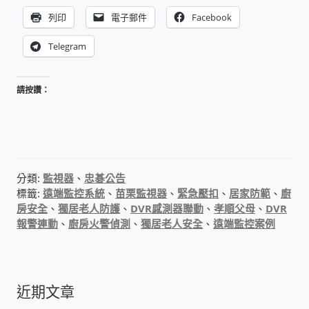
列印
電子郵件
Facebook
PHP程式設計
Telegram
網路 工具 軟體 手冊
請按讚：
監視器安裝維修
監視器DIY
監視器租賃方案
分類:
監視器
、
忠碁公告
標籤:
遠端監控系統
、
苗栗監視器
、
緊急壓扣
、
居家防範
、
廚
防盜保全-安防設備
房安全
、
獨居老人防護
、
DVR感測器聯動
、
孝順父母
、
DVR
報警連動
、
廚房火警偵測
、
獨居老人安全
、
遠端監控案例
昇銳電子(HI SHARP)智慧科技
鎧鋒企業(KCA)智能監視系統
近期文章