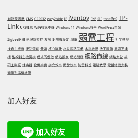
iVentoy
TP-
16路監視器
CMS
CR2032
easy2hide
IP
PXE
SIP
tone函式
Link
UPS推薦
WiFi收訊不好
Windows 11
Windows教學
WordPress架站
弱電工程
Zigbee網關
伺服器監控
友訊
對講機設定
弱電
打字連發
技嘉主機板
接點彈跳
普聯
核心隔離
水星網路設備
水電維修
法不輕傳
測速不達
網路佈線
標
監視器主機更換
程式碼優化
網站搬家
網站開發
網路安全
華
碩主機板
蜂鳴器
設備辨識
辦公效率
開發效率
防雷科普
電腦教學
電話總機安裝
頭份對講機維修
加入好友