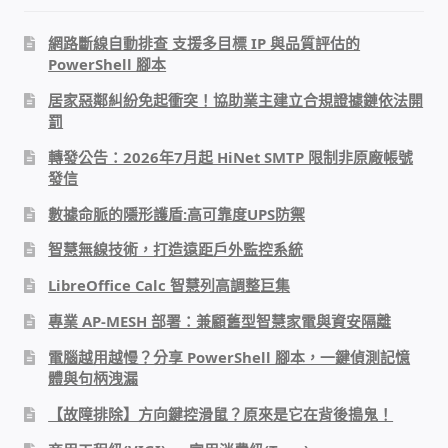
太陽能系統監視器
網路斷線自動排查 支援多目標 IP 與品質評估的
PowerShell 腳本
監視器 信和 TBC 固定IP
居家惡鄰糾紛免起衝突！協助業主建立合規證據鏈依法開
罰
監視器RS485開門開鐵門開燈開保全
轉發公告：2026年7月起 HiNet SMTP 限制非原廠帳號
發信
監控健檢‧舊換新專案
數據命脈的隱形護盾:高可靠度UPS防禦
監視器異地備份備援
智慧無線技術，打造遠距戶外監控系統
LibreOffice Calc 智慧列高調整巨集
監控安防 工具 軟體 手冊
專業 AP-MESH 部署：兼顧舊型智慧家電與資安隔離
電話總機 對講機
電腦越用越慢？分享 PowerShell 腳本，一鍵偵測記憶
體與句柄洩漏
迅時數位網路電話總機
【故障排除】方向鍵控滑鼠？原來是它在背後搗鬼！