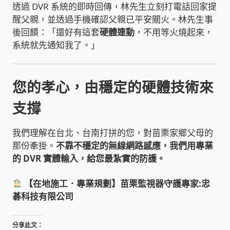
透過 DVR 系統的即時回傳，林先生立刻打電話回家提
WIFI Wi-Fi 無線熱點 無線網路
醒父親，並透過手機確認父親已平安關火。林先生事
後回饋：「還好有這套
硬體連動
，不用等火燒起來，
網路硬體設備
系統就先通知我了。」
居易科技DrayTek/裕笠科技Ublink
您的孝心，由穩定的硬體技術來
印表列印伺服器
支撐
虛擬機 Virtual machine VirtualBox Hyper-V
VMware
我們理解在台北、台南打拼的您，對苗栗家鄉父母的
那份牽掛。
不靠不穩定的無線網路感應，我們用專業
的 DVR 實體輸入，給您最紮實的防護。
網路 到府檢測 連線設定
【在地施工．專業規劃】苗栗監視器守護專家:忠
光纖網路
碁科技有限公司
TP-Link TAIWAN(普聯技術)
分享此文：