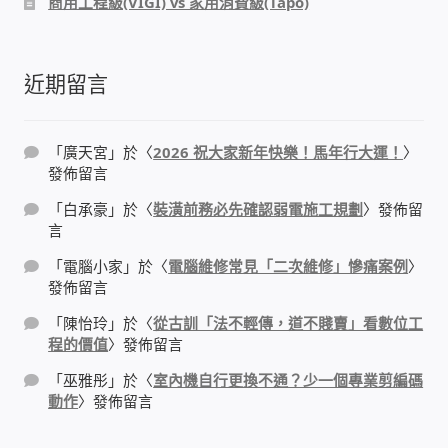
商用工程級(VIGI) vs 家用消費級(Tapo)
IP-PBX 租賃 借測 (雲端總機)
通航國際(Tonnet)
近期留言
DCS 數位通訊系統
「
廣天宮
」於〈
2026 祝大家新年快樂！馬年行大運！
〉
NEC SL2100 電話總機 數位IP通訊系統
發佈留言
「
白承豪
」於〈
裝潢前務必先確認弱電施工規劃
〉發佈留
安立達(Aristel)
言
「
電腦小家
」於〈
電腦維修常見「二次維修」慘痛案例
〉
聯盟電子(LINEMEX)
發佈留言
「
陳怡玲
」於〈
從古訓「法不輕傳，道不賤賣」看數位工
網路型門口視訊對講機
程的價值
〉發佈留言
「
巫雅彤
」於〈
室內機自行更換不通？少一個專業剪編碼
電話 工具 軟體 手冊
動作
〉發佈留言
門禁安全控制