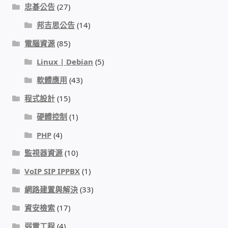
忠碁公告
(27)
門禁安全控制 工具 軟體 手冊
邦吉思公告
(14)
電腦資源
(85)
建築技術設備設置
Linux | Debian
(5)
租屋維修、租屋安全
軟體應用
(43)
程式設計
(15)
智慧電錶、儲值、雲端 電子式電錶
硬體控制
(1)
公用房間插卡計費方案
PHP
(4)
監視器資源
(10)
充電樁
VoIP SIP IPPBX
(1)
線上網路購物
網路建置與解決
(33)
資安檢索
(17)
DIY材料
弱電工程
(4)