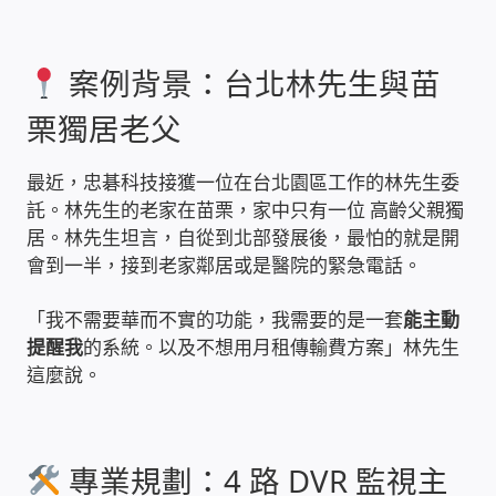
雲端儲值型電表
案例背景：台北林先生與苗
電子鎖安裝-實績案例
栗獨居老父
電腦資訊-實績案例
最近，忠碁科技接獲一位在台北園區工作的林先生委
託。林先生的老家在苗栗，家中只有一位 高齡父親獨
電話總機安裝維修-實績案例
居。林先生坦言，自從到北部發展後，最怕的就是開
會到一半，接到老家鄰居或是醫院的緊急電話。
聯絡我們
「我不需要華而不實的功能，我需要的是一套
能主動
提醒我
的系統。以及不想用月租傳輸費方案」林先生
徵 伙伴
這麼說。
公益贊助、社會貢獻
專業規劃：4 路 DVR 監視主
聯盟合作包商