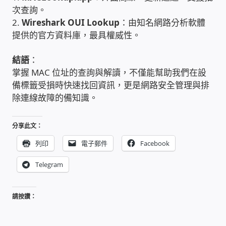
太陽能系統監視器
次查詢。
2.
Wireshark OUI Lookup
：由知名網路分析軟體
提供的官方資料庫，最具權威性。
監視器 信和 TBC 固定IP
結語
：
監視器RS485開門開鐵門開燈開保全
掌握 MAC 位址的查詢與解讀，不僅能幫助我們在設
備標籤受損時快速找回資訊，更是網路安全管理與排
監控健檢‧舊換新專案
除連線故障的備知識。
監視器異地備份備援
分享此文：
列印
電子郵件
Facebook
監控安防 工具 軟體 手冊
Telegram
電話總機 對講機
請按讚：
迅時數位網路電話總機