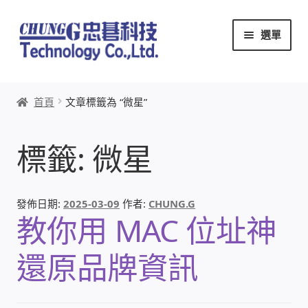
跳
跳
選單
至
至
導
主
覽
要
首頁
列
內
首頁
文章標籤為 “微星”
容
關於忠碁
標籤:
微星
本站文章導覽
本站AI文字客服
發佈日期:
2025-03-09
作者:
CHUNG.G
教你用 MAC 位址神
創辦人:林慶忠
還原品牌資訊
頭份獅子會
竹南百齡扶輪社