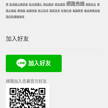
網路佈線
標
監視器主機更換
程式碼優化
網站搬家
網站開發
網路安全
華
碩主機板
蜂鳴器
設備辨識
辦公效率
開發效率
防雷科普
電腦教學
電話總機安裝
頭份對講機維修
加入好友
掃碼加入忠碁官方好友