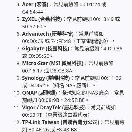
Acer (宏碁)
：常見前綴如 00:01:24 或
USB隨插即用視訊攝影機
C4:54:44。
ZyXEL (合勤科技)
：常見前綴如 00:13:49 或
數位廣告看板播放器
50:67:F0。
Advantech (研華科技)
：常見前綴如
電腦 工具 軟體 手冊
00:D0:C9 或 74:FE:48（工業電腦龍頭）。
Gigabyte (技嘉科技)
：常見前綴如 14:DD:A9
網路規劃架設
或 E0:D5:5E。
Micro-Star (MSI 微星科技)
：常見前綴如
00:16:17 或 D8:CB:8A。
OpenMediaVault OMV
Synology (群暉科技)
：常見前綴如 00:11:32
或 D4:35:1E（知名 NAS 廠商）。
NAS到府安裝服務
QNAP (威聯通)
：全球知名的 NAS 廠商。常見
前綴如 00:08:9B、24:5E:BE。
DAS 直連式附加存儲
Vigor / DrayTek (居易科技)
：常見前綴如
00:50:7F（專業級路由器代表）
出租套房出租 網路維護管理 房東免煩惱
TP-Link Taiwan (普聯台灣分公司)
：常見前綴
如 B0:4E:26 或 E8:48:B8。