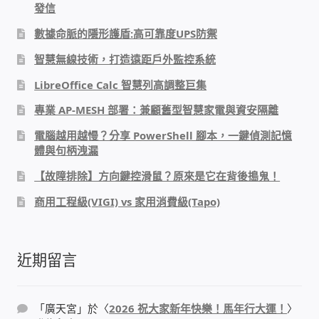
發信
數據命脈的隱形護盾:高可靠度UPS防禦
感應式門鎖、電子鎖
智慧無線技術，打造遠距戶外監控系統
電梯樓層刷卡管制
LibreOffice Calc 智慧列高調整巨集
專業 AP-MESH 部署：兼顧舊型智慧家電與資安隔離
停車場、社區大樓 車道管制系統
電腦越用越慢？分享 PowerShell 腳本，一鍵偵測記憶
體與句柄洩漏
風速傳感器+PLC自動控制
【故障排除】方向鍵控滑鼠？原來是它在背後搗鬼！
mOA雲考勤 指紋、卡片、手機APP GPS打卡
商用工程級(VIGI) vs 家用消費級(Tapo)
智慧櫃
近期留言
電子鎖 凱特安Kwikset
「
廣天宮
」於〈
2026 祝大家新年快樂！馬年行大運！
〉
電子模組電路模塊