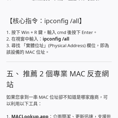
PHP程式設計
【核心指令：ipconfig /all】
網路 工具 軟體 手冊
1. 按下 Win + R 鍵，輸入 cmd 後按下 Enter。
監視器安裝維修
2. 在視窗中輸入：
ipconfig /all
3. 尋找 「實體位址」(Physical Address) 欄位，即為
監視器DIY
該設備的 MAC 位址。
監視器租賃方案
五、 推薦 2 個專業 MAC 反查網
防盜保全-安防設備
站
昇銳電子(HI SHARP)智慧科技
如果您拿到一串 MAC 位址卻不知道是哪家廠商，可
以利用以下工具：
鎧鋒企業(KCA)智能監視系統
1.
MACLookup.app
：介面簡潔、更新迅速，支援批