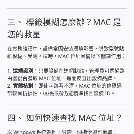
WIFI Wi-Fi 無線熱點 無線網路
三、 標籤模糊怎麼辦？MAC 是
網路硬體設備
您的救星
居易科技DrayTek/裕笠科技Ublink
在實務維護中，設備常因安裝環境影響，導致型號貼
印表列印伺服器
紙模糊、受潮。這時，MAC 位址具備以下關鍵作用：
虛擬機 Virtual machine VirtualBox Hyper-V
1.
遠端識別
：只要設備在連網狀態，管理員可透過路
VMware
由器後台獲取 MAC 位址，進而反查出設備品牌。
2.
實體核對
：即使字跡看不清，MAC 位址的條碼通
常較具抗損性，透過掃描仍能精準找回設備 ID。
網路 到府檢測 連線設定
光纖網路
四、 如何快速查找 MAC 位址？
TP-Link TAIWAN(普聯技術)
以 Windows 系統為例，只需一個指令即可獲取：