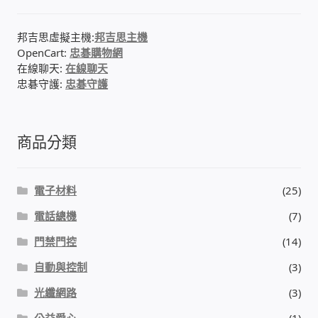
邦吉思虛擬主機:
邦吉思主機
OpenCart:
忠碁購物網
在線聊天:
在線聊天
忠碁守護:
忠碁守護
商品分類
電子材料
(25)
電話總機
(7)
門禁門控
(14)
自動與控制
(3)
光纖網路
(3)
公益愛心
(1)