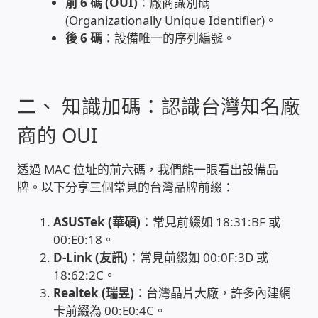
前 6 碼 (OUI)
：廠商識別碼
(Organizationally Unique Identifier)。
家庭水電修繕
後 6 碼
：設備唯一的序列編號。
窗簾 窗飾 丈量安裝
二、 知識加碼：認識台灣知名廠
電腦維修銷售
商的 OUI
電腦維護合約
透過 MAC 位址的前六碼，我們能一眼看出設備品
電腦租賃方案
牌。以下分享三個常見的台灣品牌前綴：
捷元電腦 NUC迷你電腦 伺服器
ASUSTek (華碩)
：常見前綴如 18:31:BF 或
00:E0:18。
D-Link (友訊)
：常見前綴如 00:0F:3D 或
飛碟 不斷電 UPS / 穩壓器 AVR
18:62:2C。
Realtek (瑞昱)
：台灣晶片大廠，許多內建網
遠距教學、在家辦公
卡前綴為 00:E0:4C。