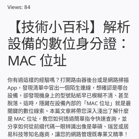
Views: 84
收費標準依據
【技術小百科】解析
照片紀實影音
設備的數位身分證：
儀器設備
MAC 位址
網路建置規劃維修-實績案例
你有過這樣的經驗嗎？打開路由器後台或是網路掃描
弱電工程-實績案例
App，發現清單中冒出一個陌生連線，想確認是哪台
設備，卻發現機身上的型號貼紙早已模糊不清、甚至
插卡計費
脫落。這時，隱藏在設備內部的「MAC 位址」就是最
關鍵的數位線索。本篇文章將帶您深入淺出了解什麼
是 MAC 位址，教您如何透過簡單指令快速查詢，並
監視器安裝維修-實績案例
分享如何從前綴代碼一眼辨識出像是華碩、瑞昱或居
易科技等知名廠商，讓您的網路管理既專業又精準！
自動控制PLC專案設計-實績案例