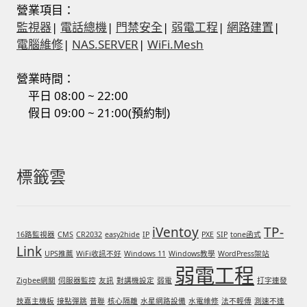
營業項目：
監視器
|
電話總機
|
門禁安全
|
弱電工程
|
網路建置
|
電腦維修
|
NAS.SERVER
|
WiFi.Mesh
營業時間：
平日 08:00 ~ 22:00
假日 09:00 ~ 21:00(預約制)
標籤雲
iVentoy
TP-
16路監視器
CMS
CR2032
easy2hide
IP
PXE
SIP
tone函式
Link
UPS推薦
WiFi收訊不好
Windows 11
Windows教學
WordPress架站
弱電工程
Zigbee網關
伺服器監控
友訊
對講機設定
弱電
打字連發
技嘉主機板
接點彈跳
普聯
核心隔離
水星網路設備
水電維修
法不輕傳
測速不達