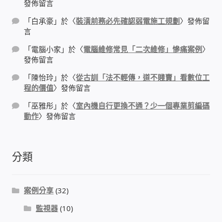
發佈留言
「
白承豪
」於〈
裝潢前務必先確認弱電施工規劃
〉發佈留
門禁安全控制 工具 軟體 手冊
言
建築技術設備設置
「
電腦小家
」於〈
電腦維修常見「二次維修」慘痛案例
〉
發佈留言
租屋維修、租屋安全
「
陳怡玲
」於〈
從古訓「法不輕傳，道不賤賣」看數位工
程的價值
〉發佈留言
智慧電錶、儲值、雲端 電子式電錶
「
巫雅彤
」於〈
室內機自行更換不通？少一個專業剪編碼
動作
〉發佈留言
公用房間插卡計費方案
分類
充電樁
線上網路購物
案例分享
(32)
監視器
(10)
DIY材料