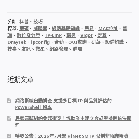
IP-PBX 租賃 借測 (雲端總機)
通航國際(Tonnet)
分類:
科普、技巧
標籤:
華碩
、
威聯通
、
網路基礎知識
、
居易
、
MAC位址
、
普
聯
、
數位身分證
、
TP-Link
、
瑞昱
、
Vigor
、
宏碁
、
DCS 數位通訊系統
DrayTek
、
ipconfig
、
合勤
、
OUI查詢
、
研華
、
設備辨識
、
技嘉
、
友訊
、
微星
、
網路管理
、
群暉
NEC SL2100 電話總機 數位IP通訊系統
安立達(Aristel)
近期文章
聯盟電子(LINEMEX)
網路斷線自動排查 支援多目標 IP 與品質評估的
網路型門口視訊對講機
PowerShell 腳本
居家惡鄰糾紛免起衝突！協助業主建立合規證據鏈依法開
電話 工具 軟體 手冊
罰
轉發公告：2026年7月起 HiNet SMTP 限制非原廠帳號
門禁安全控制