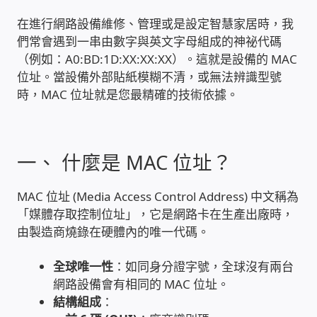
在進行網路設備維修、管理或是設定智慧家居時，我
雲端儲值型電表
們常會遇到一串由數字與英文字母組成的神祕代碼
（例如：A0:BD:1D:XX:XX:XX）。這就是設備的 MAC
電子鎖安裝-實績案例
位址。當設備外部貼紙模糊不清，或無法辨識型號
時，MAC 位址就是您最精確的技術依據。
電腦資訊-實績案例
電話總機安裝維修-實績案例
一、 什麼是 MAC 位址？
聯絡我們
MAC 位址 (Media Access Control Address) 中文稱為
「媒體存取控制位址」，它是網路卡在生產出廠時，
徵 伙伴
由製造商燒錄在硬體內的唯一代碼。
公益贊助、社會貢獻
全球唯一性
：如同身分證字號，全球沒有兩台
網路設備會有相同的 MAC 位址。
結構組成
：
聯盟合作包商