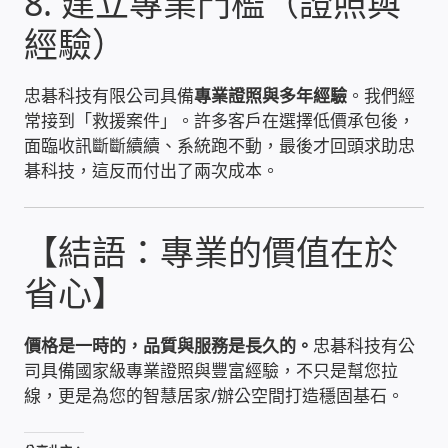
8. 建立專業門檻（證照與
太陽能系統監視器
經驗）
監視器 信和 TBC 固定IP
忠碁科技有限公司具備
專業證照與多年經驗
。我們經
常接到「救援案件」。許多客戶在選擇低價承包後，
監視器RS485開門開鐵門開燈開保全
面臨收訊斷斷續續、系統跑不動，最後才回頭求助忠
碁科技，這反而付出了兩次成本。
監控健檢‧舊換新專案
監視器異地備份備援
【結語：專業的價值在於
省心】
監控安防 工具 軟體 手冊
價格是一時的，品質與服務是長久的。
忠碁科技有公
電話總機 對講機
司具備國家級專業證照與豐富經驗，不只是幫您拉
線，更是為您的智慧居家/辦公空間打造穩固基石。
迅時數位網路電話總機