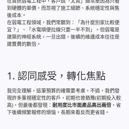
在資訊弱電工程中，客戶說「太貴」通常是因為只看
到硬體的單價，而忽視了施工細節、系統穩定性與售
雲端儲值型電表
後成本。
在弱電工程領域，我們常聽到：「為什麼別家比較便
電子鎖安裝-實績案例
宜？」、「水電順便拉線只要一半不到」。但弱電是
建築的神經系統，一旦出錯，後續的維護成本往往是
建置費的數倍。
電腦資訊-實績案例
電話總機安裝維修-實績案例
1. 認同感受，轉化焦點
聯絡我們
我完全理解，這筆預算的確需要考慮。不過，我們發
徵 伙伴
現許多重視穩定性的客戶，初期也曾猶豫(初期投入較
高)，但最後都發現：
耐用度比市面產品高出兩倍
，省
公益贊助、社會貢獻
下後續頻繁報修的煩惱，長期來看反而更省錢。
聯盟合作包商