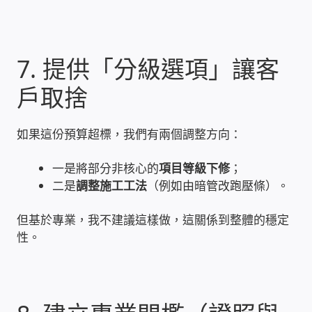
PHP程式設計
網路 工具 軟體 手冊
7. 提供「分級選項」讓客
戶取捨
監視器安裝維修
如果這份預算超標，我們有兩個調整方向：
監視器DIY
一是將部分非核心的
項目等級下修
；
監視器租賃方案
二是
調整施工工法
（例如由暗管改跑壓條）。
防盜保全-安防設備
但基於專業，我不建議這樣做，這關係到整體的穩定
性。
昇銳電子(HI SHARP)智慧科技
鎧鋒企業(KCA)智能監視系統