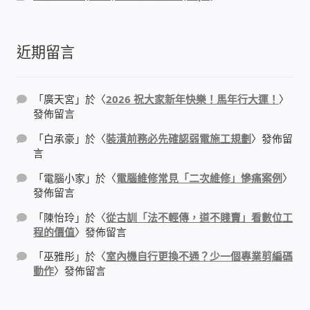
門禁安全控制 工具 軟體 手冊
近期留言
建築技術設備設置
「
廣天宮
」於〈
2026 祝大家新年快樂！馬年行大運！
〉
租屋維修、租屋安全
發佈留言
「
白承豪
」於〈
裝潢前務必先確認弱電施工規劃
〉發佈留
智慧電錶、儲值、雲端 電子式電錶
言
「
電腦小家
」於〈
電腦維修常見「二次維修」慘痛案例
〉
公用房間插卡計費方案
發佈留言
「
陳怡玲
」於〈
從古訓「法不輕傳，道不賤賣」看數位工
充電樁
程的價值
〉發佈留言
「
巫雅彤
」於〈
室內機自行更換不通？少一個專業剪編碼
線上網路購物
動作
〉發佈留言
DIY材料