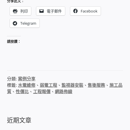
分享此文：
IP-PBX 租賃 借測 (雲端總機)
列印
電子郵件
Facebook
通航國際(Tonnet)
Telegram
DCS 數位通訊系統
請按讚：
NEC SL2100 電話總機 數位IP通訊系統
安立達(Aristel)
分類:
案例分享
聯盟電子(LINEMEX)
標籤:
水電維修
、
弱電工程
、
監視器安裝
、
售後服務
、
施工品
質
、
性價比
、
工程報價
、
網路佈線
網路型門口視訊對講機
電話 工具 軟體 手冊
近期文章
門禁安全控制