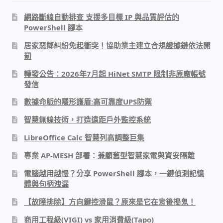
網路斷線自動排查 支援多目標 IP 與品質評估的
感應式門鎖、電子鎖
PowerShell 腳本
居家惡鄰糾紛免起衝突！協助業主建立合規證據鏈依法開
電梯樓層刷卡管制
罰
轉發公告：2026年7月起 HiNet SMTP 限制非原廠帳號
停車場、社區大樓 車道管制系統
發信
數據命脈的隱形護盾:高可靠度UPS防禦
風速傳感器+PLC自動控制
智慧無線技術，打造遠距戶外監控系統
mOA雲考勤 指紋、卡片、手機APP GPS打卡
LibreOffice Calc 智慧列高調整巨集
專業 AP-MESH 部署：兼顧舊型智慧家電與資安隔離
智慧櫃
電腦越用越慢？分享 PowerShell 腳本，一鍵偵測記憶
體與句柄洩漏
電子鎖 凱特安Kwikset
【故障排除】方向鍵控滑鼠？原來是它在背後搗鬼！
電子模組電路模塊
商用工程級(VIGI) vs 家用消費級(Tapo)