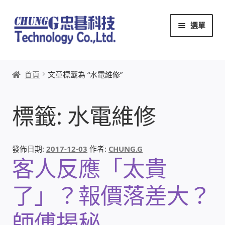
跳
跳
選單
至
至
導
主
覽
要
首頁
列
內
首頁
文章標籤為 “水電維修”
容
關於忠碁
標籤:
水電維修
本站文章導覽
本站AI文字客服
發佈日期:
2017-12-03
作者:
CHUNG.G
客人反應「太貴
創辦人:林慶忠
了」？報價落差大？
頭份獅子會
師傅揭秘
竹南百齡扶輪社