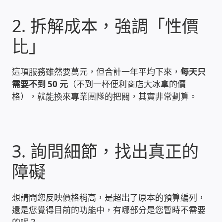
家庭水電修繕
2. 拆解成本，強調「性價
比」
窗簾 窗飾 丈量安裝
電腦維修銷售
這項服務雖然要萬元，但合計一年平均下來，
每天只
需要不到 50 元
（不到一杯便利商店大冰拿的價
格），就能換來專業團隊的把關，其實非常劃算。
電腦維護合約
電腦租賃方案
3. 詢問細節，找出真正的
捷元電腦 NUC迷你電腦 伺服器
障礙
飛碟 不斷電 UPS / 穩壓器 AVR
想請問您反映價格稍高，是超出了原本的預算編列，
遠距教學、在家辦公
還是您覺得目前的功能中，有哪部分是您暫時不需要