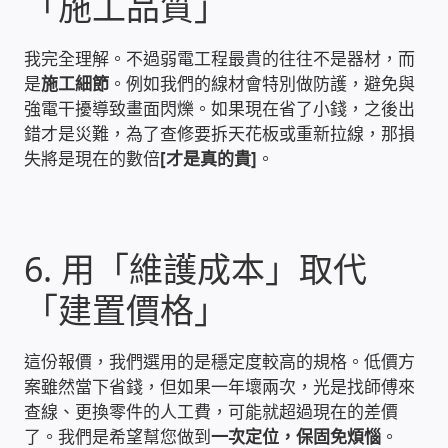
「施工品質」
WIFI Wi-Fi 無線熱點 無線網路
我完全理解。不過弱電工程最貴的往往不是器材，而
網路硬體設備
是
施工細節
。例如我們的線材會特別做防護，避免與
強電干擾導致畫面閃爍。如果現在省了小錢，之後出
居易科技DrayTek/裕笠科技Ublink
錯才是災難，為了查修要拆天花板或重新拉線，那損
失將是現在的數倍
[才是真的貴]
。
印表列印伺服器
虛擬機 Virtual machine VirtualBox Hyper-V
6. 用「維護成本」取代
VMware
「建置價格」
網路 到府檢測 連線設定
這份報價，我們選用的是穩定度較高的規格。低價方
光纖網路
案雖然當下省錢，但如果一年壞兩次，光是找師傅來
查線、更換零件的人工費，可能就超過現在的差價
TP-Link TAIWAN(普聯技術)
了。我們是希望幫您做到
一次定位，保固免煩惱
。