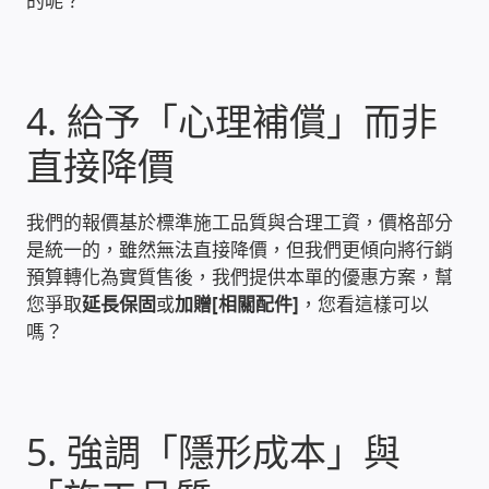
的呢？
USB隨插即用視訊攝影機
數位廣告看板播放器
4. 給予「心理補償」而非
電腦 工具 軟體 手冊
直接降價
網路規劃架設
我們的報價基於標準施工品質與合理工資，價格部分
是統一的，雖然無法直接降價，但我們更傾向將行銷
OpenMediaVault OMV
預算轉化為實質售後，我們提供本單的優惠方案，幫
您爭取
延長保固
或
加贈[相關配件]
，您看這樣可以
NAS到府安裝服務
嗎？
DAS 直連式附加存儲
5. 強調「隱形成本」與
出租套房出租 網路維護管理 房東免煩惱