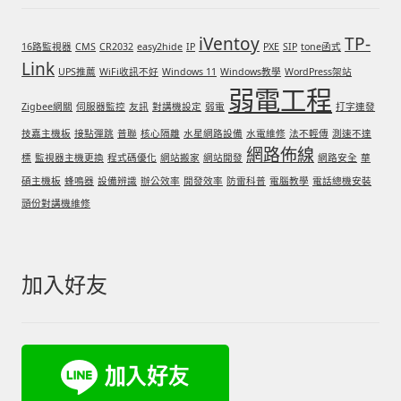
iVentoy
TP-
16路監視器
CMS
CR2032
easy2hide
IP
PXE
SIP
tone函式
Link
UPS推薦
WiFi收訊不好
Windows 11
Windows教學
WordPress架站
弱電工程
Zigbee網關
伺服器監控
友訊
對講機設定
弱電
打字連發
技嘉主機板
接點彈跳
普聯
核心隔離
水星網路設備
水電維修
法不輕傳
測速不達
網路佈線
標
監視器主機更換
程式碼優化
網站搬家
網站開發
網路安全
華
碩主機板
蜂鳴器
設備辨識
辦公效率
開發效率
防雷科普
電腦教學
電話總機安裝
頭份對講機維修
加入好友