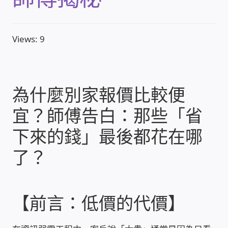
收費標準依據
Views: 9
照片紀實影音
儀器設備
為什麼別家報價比較便
宜？師傅告白：那些「省
網路建置規劃維修-實績案例
下來的錢」最後都花在哪
弱電工程-實績案例
了？
插卡計費
監視器安裝維修-實績案例
【前言：低價的代價】
自動控制PLC專案設計-實績案例