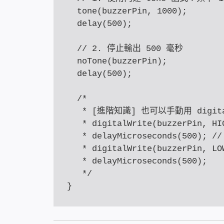
  tone(buzzerPin, 1000); 

  delay(500); 

  // 2. 停止輸出 500 毫秒

  noTone(buzzerPin);

  delay(500);

  /* 

   * [進階知識] 也可以手動用 digita
   * digitalWrite(buzzerPin, HIG
   * delayMicroseconds(500); 
   * digitalWrite(buzzerPin, LOW
   * delayMicroseconds(500);

   */
