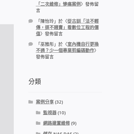
「二次維修」慘痛案例
〉發佈留
言
「
陳怡玲
」於〈
從古訓「法不輕
傳，道不賤賣」看數位工程的價
值
〉發佈留言
「
巫雅彤
」於〈
室內機自行更換
不通？少一個專業剪編碼動作
〉
發佈留言
分類
案例分享
(32)
監視器
(10)
網路建置維修
(9)
儲存 NAS DAS
(2)