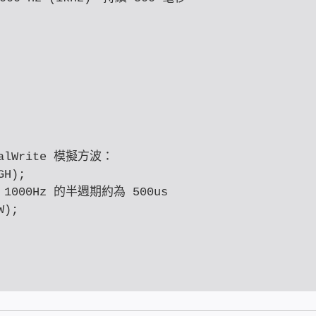
lWrite 模擬方波：

H);

// 1000Hz 的半週期約為 500us

);
