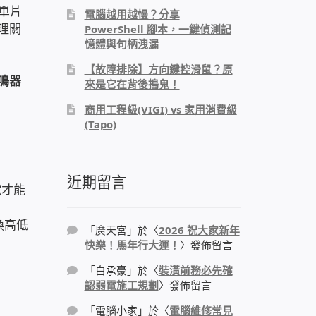
單片
電腦越用越慢？分享
物理關
PowerShell 腳本，一鍵偵測記
憶體與句柄洩漏
【故障排除】方向鍵控滑鼠？原
鳴器
來是它在背後搗鬼！
商用工程級(VIGI) vs 家用消費級
(Tapo)
近期留言
號才能
換高低
「
廣天宮
」於〈
2026 祝大家新年
快樂！馬年行大運！
〉發佈留言
「
白承豪
」於〈
裝潢前務必先確
認弱電施工規劃
〉發佈留言
「
電腦小家
」於〈
電腦維修常見