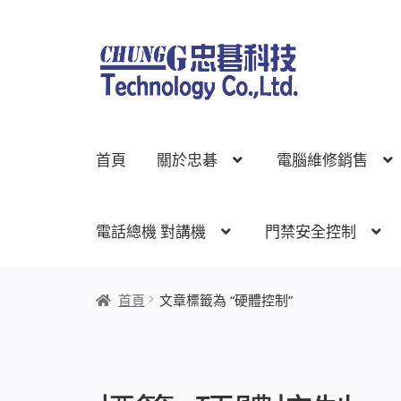
跳
跳
至
至
導
主
覽
要
列
內
首頁
關於忠碁
電腦維修銷售
容
電話總機 對講機
門禁安全控制
首頁
關於忠碁
電腦維修銷售
網路規劃架設
監
首頁
文章標籤為 “硬體控制”
線上網路購物