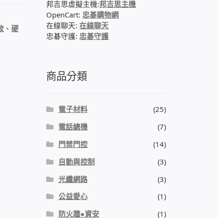
邦吉思虛擬主機:
邦吉思主機
OpenCart:
忠碁購物網
在線聊天:
在線聊天
波
、
硬
忠碁守護:
忠碁守護
商品分類
電子材料
(25)
電話總機
(7)
門禁門控
(14)
自動與控制
(3)
光纖網路
(3)
公益愛心
(1)
防火牆●資安
(1)