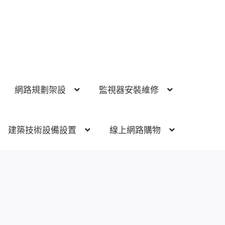
網路規劃架設
監視器安裝維修
建築技術設備設置
線上網路購物
視器安裝維修
電話總機 對講機
門禁安全控制
建築技術設備