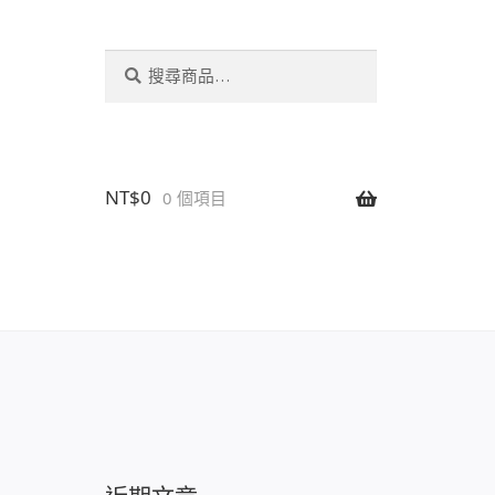
搜
搜
尋
尋
關
鍵
字:
NT$
0
0 個項目
設置