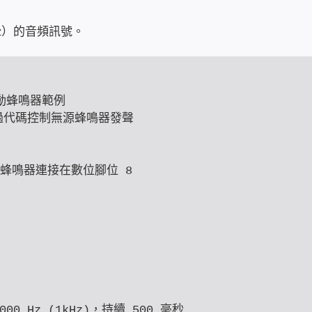
Hz）的音頻訊號。
驅動蜂鳴器範例

過代碼控制無源蜂鳴器發聲

/ 定義蜂鳴器連接在數位腳位 8

00 Hz (1kHz)，持續 500 毫秒
