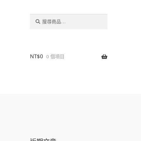
搜
搜
尋
尋
關
鍵
字:
NT$
0
0 個項目
設置