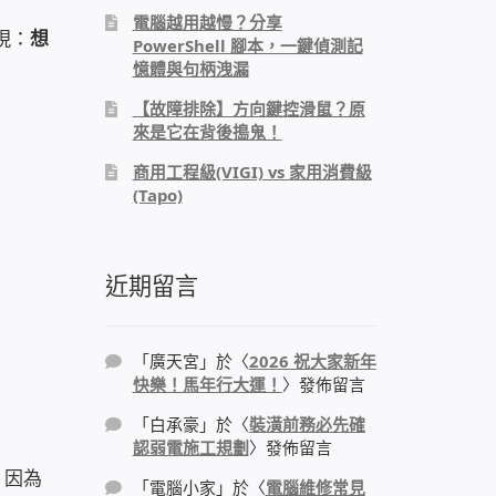
電腦越用越慢？分享
現：
想
PowerShell 腳本，一鍵偵測記
憶體與句柄洩漏
【故障排除】方向鍵控滑鼠？原
來是它在背後搗鬼！
商用工程級(VIGI) vs 家用消費級
(Tapo)
近期留言
「
廣天宮
」於〈
2026 祝大家新年
快樂！馬年行大運！
〉發佈留言
「
白承豪
」於〈
裝潢前務必先確
認弱電施工規劃
〉發佈留言
。因為
「
電腦小家
」於〈
電腦維修常見