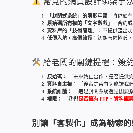
常見的網頁設計綁架手
「封閉式系統」的隱形牢籠
：將你鎖在
原始碼所有權的「文字遊戲」
：合約或
資料庫的「技術隔離」
：不提供匯出功
低價入坑，高價維護
：初期報價極低，
給老闆的關鍵提醒：簽
原始碼：
「未來終止合作，是否提供
資料自主權：
「後台是否有功能讓我
系統維護：
「這是封閉系統還是開源
權限：
「我們
是否擁有
FTP
、
資料庫
別讓「客製化」成為勒索的