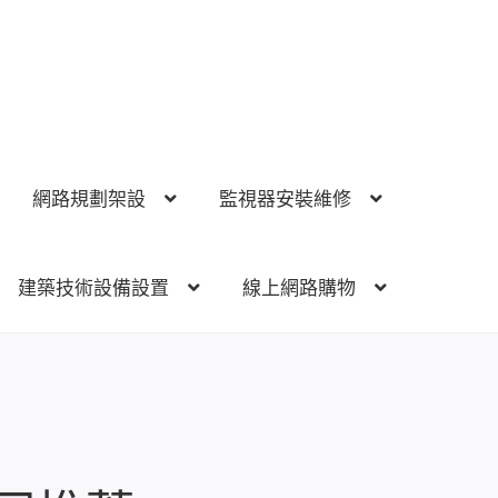
網路規劃架設
監視器安裝維修
建築技術設備設置
線上網路購物
視器安裝維修
電話總機 對講機
門禁安全控制
建築技術設備