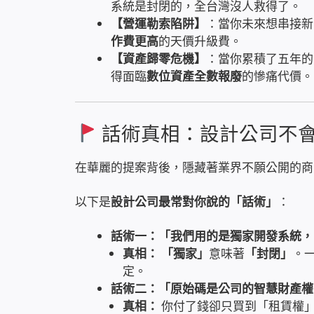
系統是封閉的，全台灣沒人救得了。
【營運勒索陷阱】
：當你未來想串接新
作費更高
的天價升級費。
【資產歸零危機】
：當你累積了五年的
得面臨
數位資產全數報廢
的慘痛代價。
話術真相：設計公司不
在華麗的提案背後，隱藏著業界不願公開的商
以下是
設計公司最常對你說的「話術」
：
話術一：「我們用的是獨家開發系統，
真相：
「獨家」
意味著
「封閉」
。
定。
話術二：「原始碼是公司的智慧財產權
真相：
你付了錢卻只買到「租賃權