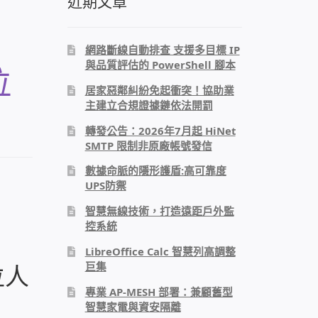
近期文章
網路斷線自動排查 支援多目標 IP
與品質評估的 PowerShell 腳本
位
居家惡鄰糾紛免起衝突！協助業
主建立合規證據鏈依法開罰
轉發公告：2026年7月起 HiNet
SMTP 限制非原廠帳號發信
數據命脈的隱形護盾:高可靠度
UPS防禦
智慧無線技術，打造遠距戶外監
控系統
LibreOffice Calc 智慧列高調整
巨集
位人
專業 AP-MESH 部署：兼顧舊型
智慧家電與資安隔離