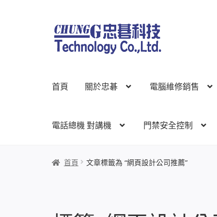
跳
跳
至
至
導
主
覽
要
列
內
首頁
關於忠碁
電腦維修銷售
容
電話總機 對講機
門禁安全控制
首頁
關於忠碁
電腦維修銷售
網路規劃架設
監
首頁
文章標籤為 “網頁設計公司推薦”
線上網路購物