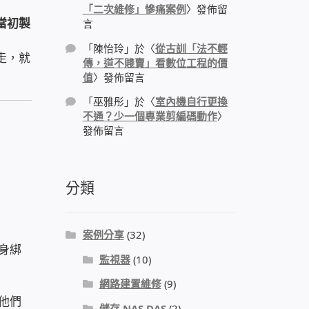
「二次維修」慘痛案例
〉發佈留
當初製
言
「
陳怡玲
」於〈
從古訓「法不輕
走，就
傳，道不賤賣」看數位工程的價
值
〉發佈留言
「
巫雅彤
」於〈
室內機自行更換
不通？少一個專業剪編碼動作
〉
發佈留言
分類
案例分享
(32)
身綁
監視器
(10)
網路建置維修
(9)
他們
儲存 NAS DAS
(2)