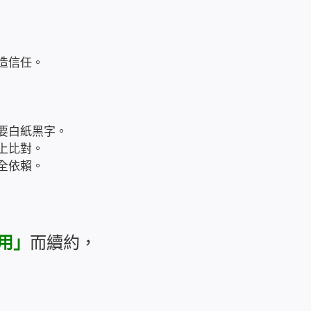
造信任。
要白紙黑字。
上比對。
全依賴。
用」
而續約，