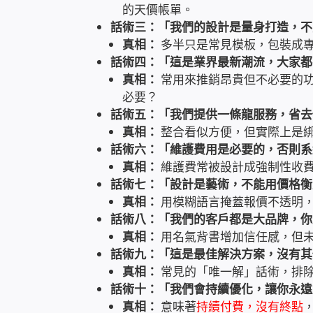
的天價帳單。
話術三：「我們的設計是量身打造，不
真相：
多半只是常見模板，包裝成
話術四：「這是業界最新潮流，大家都
真相：
常用來推銷昂貴但不必要的功
必要？
話術五：「我們提供一條龍服務，省去
真相：
整合看似方便，但實際上是
話術六：「維護費用是必要的，否則系
真相：
維護費常被設計成強制性收
話術七：「設計是藝術，不能用價格衡
真相：
用模糊語言掩蓋報價不透明
話術八：「我們的客戶都是大品牌，你
真相：
用名氣背書增加信任感，但
話術九：「這是最佳解決方案，沒有其
真相：
常見的「唯一解」話術，排
話術十：「我們會持續優化，讓你永遠
真相：
意味著
持續付費，沒有終點