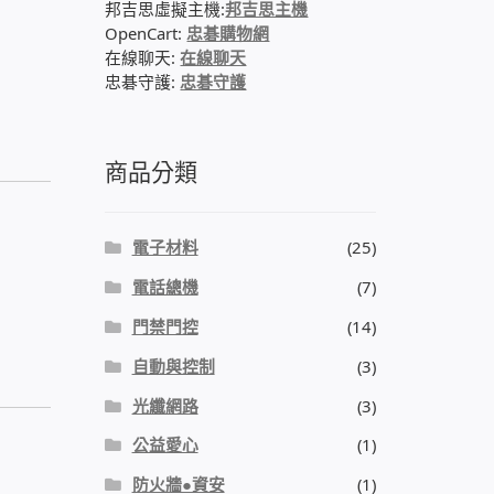
邦吉思虛擬主機:
邦吉思主機
OpenCart:
忠碁購物網
在線聊天:
在線聊天
忠碁守護:
忠碁守護
商品分類
電子材料
(25)
電話總機
(7)
門禁門控
(14)
自動與控制
(3)
光纖網路
(3)
公益愛心
(1)
防火牆●資安
(1)