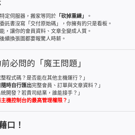
法
特定伺服器，搬家等同於
「砍掉重練」
。
委託書沒寫「交付原始碼」，你擁有的只是看板。
能，讓你的會員資料、文章全變成人質。
後續換張圖都要報驚人時薪。
約前必問的「魔王問題」
完整程式碼？是否能在其他主機運行？」
們
隨時自行匯出
完整會員、訂單與文章資料？」
系統開發？若貴司結業，誰能接手？」
與
主機控制台
的最高管理權限？
」
藉口！