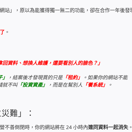
網站」，原以為能獲得獨一無二的功能，卻在合作一年後發
了
。
：
拿回資料、想換人維護，還要看別人的臉色？」
子」
，結案後才發現買的只是
「租約」
。如果你的網站不能
錢就不叫
「投資資產」
，而是在幫別人
「養系統」
。
位災難」：
營不善倒閉時，你的網站將在 24 小時內
連同資料一起消失