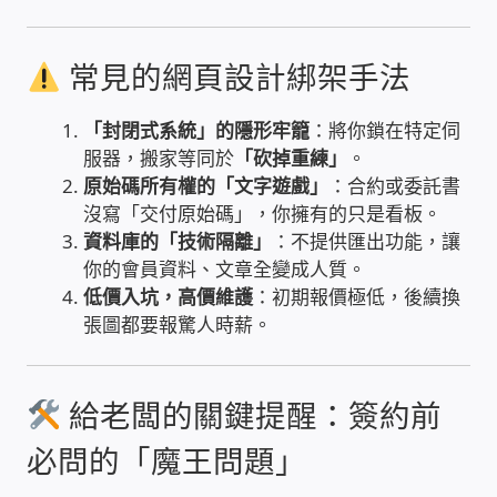
IP-PBX 租賃 借測 (雲端總機)
常見的網頁設計綁架手法
通航國際(Tonnet)
「封閉式系統」的隱形牢籠
：將你鎖在特定伺
DCS 數位通訊系統
服器，搬家等同於
「砍掉重練」
。
原始碼所有權的「文字遊戲」
：合約或委託書
NEC SL2100 電話總機 數位IP通訊系統
沒寫「交付原始碼」，你擁有的只是看板。
資料庫的「技術隔離」
：不提供匯出功能，讓
安立達(Aristel)
你的會員資料、文章全變成人質。
低價入坑，高價維護
：初期報價極低，後續換
聯盟電子(LINEMEX)
張圖都要報驚人時薪。
網路型門口視訊對講機
給老闆的關鍵提醒：簽約前
電話 工具 軟體 手冊
必問的「魔王問題」
門禁安全控制