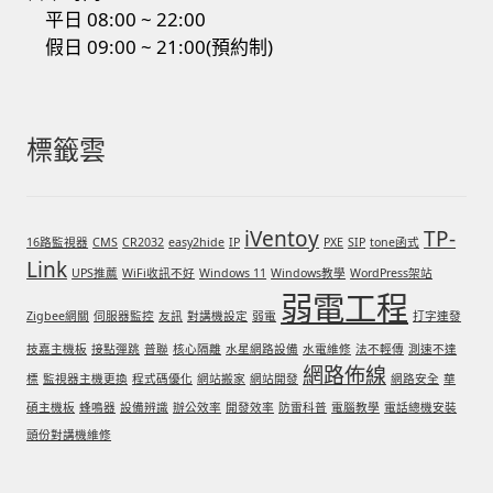
平日 08:00 ~ 22:00
假日 09:00 ~ 21:00(預約制)
標籤雲
iVentoy
TP-
16路監視器
CMS
CR2032
easy2hide
IP
PXE
SIP
tone函式
Link
UPS推薦
WiFi收訊不好
Windows 11
Windows教學
WordPress架站
弱電工程
Zigbee網關
伺服器監控
友訊
對講機設定
弱電
打字連發
技嘉主機板
接點彈跳
普聯
核心隔離
水星網路設備
水電維修
法不輕傳
測速不達
網路佈線
標
監視器主機更換
程式碼優化
網站搬家
網站開發
網路安全
華
碩主機板
蜂鳴器
設備辨識
辦公效率
開發效率
防雷科普
電腦教學
電話總機安裝
頭份對講機維修