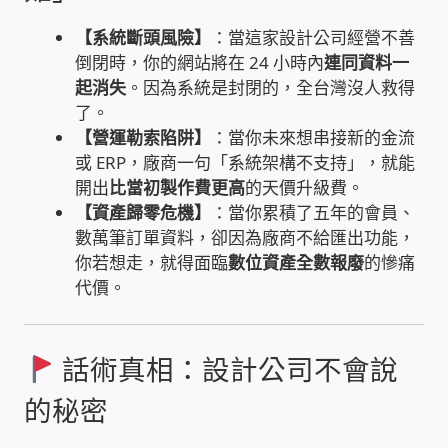
家庭水電修繕
【系統斷頭風險】
：當這家設計公司經營不善
倒閉時，你的網站將在 24 小時內
連同資料一
起消失
。因為系統是封閉的，全台灣沒人救得
窗簾 窗飾 丈量安裝
了。
【營運勒索陷阱】
：當你未來想串接新的金流
電腦維修銷售
或 ERP，廠商一句「系統架構不支持」，就能
開出
比當初製作費更高
的天價升級費。
電腦維護合約
【資產歸零危機】
：當你累積了五年的會員、
數萬筆訂單資料，卻因為廠商不給匯出功能，
電腦租賃方案
你若想走，就得面臨
數位資產全數報廢
的慘痛
代價。
捷元電腦 NUC迷你電腦 伺服器
話術真相：設計公司不會說
飛碟 不斷電 UPS / 穩壓器 AVR
的秘密
遠距教學、在家辦公