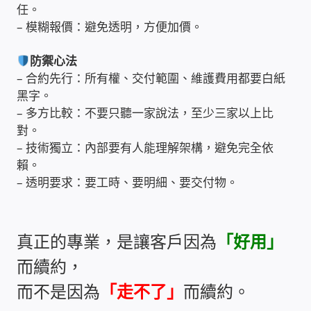
任。
– 模糊報價：避免透明，方便加價。
門禁安全控制 工具 軟體 手冊
防禦心法
建築技術設備設置
– 合約先行：所有權、交付範圍、維護費用都要白紙
黑字。
租屋維修、租屋安全
– 多方比較：不要只聽一家說法，至少三家以上比
對。
智慧電錶、儲值、雲端 電子式電錶
– 技術獨立：內部要有人能理解架構，避免完全依
賴。
– 透明要求：要工時、要明細、要交付物。
公用房間插卡計費方案
充電樁
真正的專業，是讓客戶因為
「好用」
線上網路購物
而續約，
而不是因為
「走不了」
而續約。
DIY材料