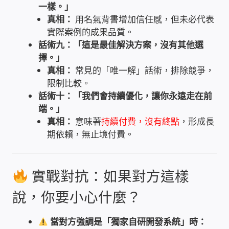
一樣。」
PHP程式設計
真相：
用名氣背書增加信任感，但未必代表
實際案例的成果品質。
網路 工具 軟體 手冊
話術九：「這是最佳解決方案，沒有其他選
擇。」
真相：
常見的「唯一解」話術，排除競爭，
監視器安裝維修
限制比較。
話術十：「我們會持續優化，讓你永遠走在前
監視器DIY
端。」
真相：
意味著
持續付費，沒有終點
，形成長
監視器租賃方案
期依賴，無止境付費。
防盜保全-安防設備
實戰對抗：如果對方這樣
昇銳電子(HI SHARP)智慧科技
說，你要小心什麼？
鎧鋒企業(KCA)智能監視系統
當對方強調是「獨家自研開發系統」時：