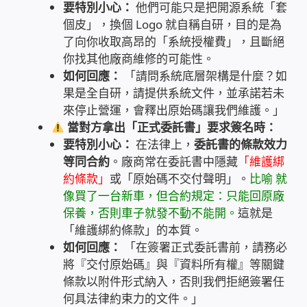
要特別小心：
他們可能只是把開源系統「套
太陽能系統監視器
個皮」，換個 Logo 就自稱自研，目的是為
了向你收取高昂的「系統授權費」，且斷絕
監視器 信和 TBC 固定IP
你找其他廠商維修的可能性。
如何回應：
「請問系統底層架構是什麼？如
監視器RS485開門開鐵門開燈開保全
果是全自研，請提供系統文件，並承諾若未
來停止營運，會釋出原始碼讓我們維護。」
監控健檢‧舊換新專案
當對方拿出「正式委託書」要求簽名時：
要特別小心：
在法律上，
委託書的條款效力
等同合約
。廠商常在委託書中隱藏
「維護綁
監視器異地備份備援
約條款」
或「原始碼不交付聲明」。
比喻 就
像買了一台新車，但合約規定：只能回原廠
監控安防 工具 軟體 手冊
保養，否則車子就發不動不能開。
這就是
「維護綁約條款」的本質。
電話總機 對講機
如何回應：
「在簽署正式委託書前，請務必
將『交付原始碼』與『資料所有權』等關鍵
迅時數位網路電話總機
條款以附件形式納入，否則我們拒絕簽署任
何具法律約束力的文件。」