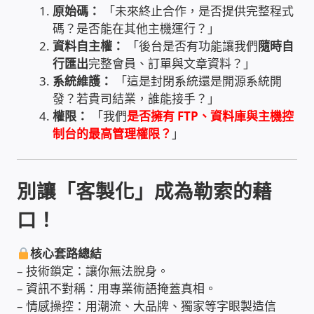
原始碼：
「未來終止合作，是否提供完整程式
碼？是否能在其他主機運行？」
感應式門鎖、電子鎖
資料自主權：
「後台是否有功能讓我們
隨時自
行匯出
完整會員、訂單與文章資料？」
電梯樓層刷卡管制
系統維護：
「這是封閉系統還是開源系統開
發？若貴司結業，誰能接手？」
停車場、社區大樓 車道管制系統
權限：
「我們
是否擁有
FTP
、
資料庫
與
主機控
制台
的最高管理權限？
」
風速傳感器+PLC自動控制
別讓「客製化」成為勒索的藉
mOA雲考勤 指紋、卡片、手機APP GPS打卡
口！
智慧櫃
核心套路總結
電子鎖 凱特安Kwikset
– 技術鎖定：讓你無法脫身。
– 資訊不對稱：用專業術語掩蓋真相。
– 情感操控：用潮流、大品牌、獨家等字眼製造信
電子模組電路模塊