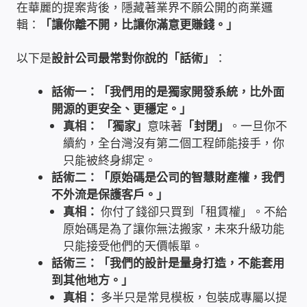
在華麗的提案背後，隱藏著業界不願公開的商業邏
USB隨插即用視訊攝影機
輯：
「讓你離不開，比讓你滿意更賺錢。」
數位廣告看板播放器
以下是
設計公司最常對你說的「話術」
：
話術一：「我們用的是獨家開發系統，比外面
電腦 工具 軟體 手冊
開源的更安全、更穩定。」
真相：
「獨家」
意味著
「封閉」
。一旦你不
網路規劃架設
續約，全台灣沒有第二個工程師能接手，你
只能被終身綁定。
OpenMediaVault OMV
話術二：「原始碼是公司的智慧財產權，我們
不外流是保護客戶。」
NAS到府安裝服務
真相：
你付了錢卻只買到「租賃權」。不給
原始碼是為了讓你無法搬家，未來升級功能
DAS 直連式附加存儲
只能接受他們的天價帳單。
話術三：「我們的設計是量身打造，不能套用
出租套房出租 網路維護管理 房東免煩惱
到其他地方。」
真相：
多半只是常見模板，包裝成專屬以提