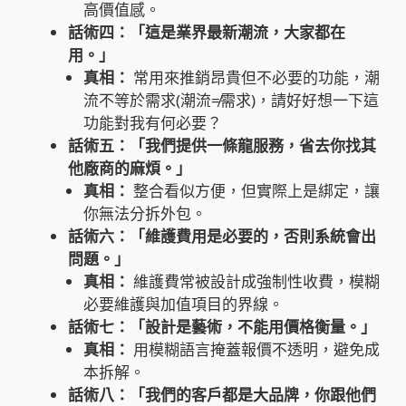
高價值感。
WIFI Wi-Fi 無線熱點 無線網路
話術四：「這是業界最新潮流，大家都在
用。」
網路硬體設備
真相：
常用來推銷昂貴但不必要的功能，潮
流不等於需求(潮流≠需求)，請好好想一下這
居易科技DrayTek/裕笠科技Ublink
功能對我有何必要？
話術五：「我們提供一條龍服務，省去你找其
印表列印伺服器
他廠商的麻煩。」
真相：
整合看似方便，但實際上是綁定，讓
虛擬機 Virtual machine VirtualBox Hyper-V
你無法分拆外包。
VMware
話術六：「維護費用是必要的，否則系統會出
問題。」
真相：
維護費常被設計成強制性收費，模糊
網路 到府檢測 連線設定
必要維護與加值項目的界線。
話術七：「設計是藝術，不能用價格衡量。」
光纖網路
真相：
用模糊語言掩蓋報價不透明，避免成
本拆解。
TP-Link TAIWAN(普聯技術)
話術八：「我們的客戶都是大品牌，你跟他們