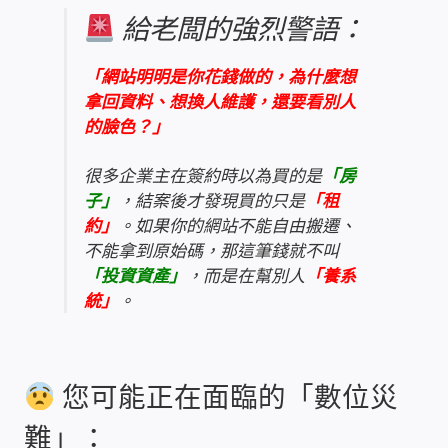
給老闆的強烈警語：
雲端儲值型電表
「網站明明是你花錢做的，為什麼想
電子鎖安裝-實績案例
拿回資料、想換人維護，還要看別人
的臉色？」
電腦資訊-實績案例
很多企業主在簽約時以為買的是
「房
子」
，結案後才發現買的只是
「租
電話總機安裝維修-實績案例
約」
。如果你的網站不能自由搬遷、
不能拿到原始碼，那這筆錢就不叫
聯絡我們
「投資資產」
，而是在幫別人
「養系
統」
。
徵 伙伴
公益贊助、社會貢獻
您可能正在面臨的「數位災
聯盟合作包商
難」：