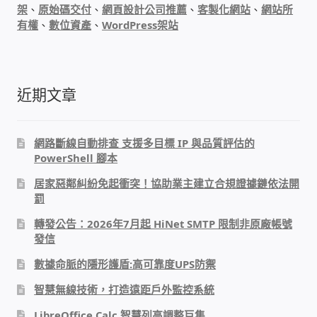
架
、
原始碼交付
、
網頁設計公司推薦
、
客製化網站
、
網站所
有權
、
數位資產
、
WordPress架站
近期文章
網路斷線自動排查 支援多目標 IP 與品質評估的
PowerShell 腳本
居家惡鄰糾紛免起衝突！協助業主建立合規證據鏈依法開
罰
轉發公告：2026年7月起 HiNet SMTP 限制非原廠帳號
發信
數據命脈的隱形護盾:高可靠度UPS防禦
智慧無線技術，打造遠距戶外監控系統
LibreOffice Calc 智慧列高調整巨集