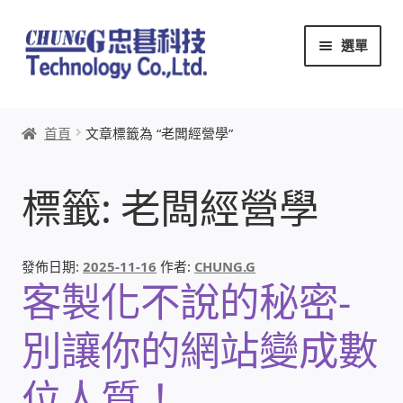
跳
跳
選單
至
至
導
主
覽
要
首頁
列
內
首頁
文章標籤為 “老闆經營學”
容
關於忠碁
標籤:
老闆經營學
本站文章導覽
本站AI文字客服
發佈日期:
2025-11-16
作者:
CHUNG.G
客製化不說的秘密-
創辦人:林慶忠
別讓你的網站變成數
頭份獅子會
位人質！
竹南百齡扶輪社