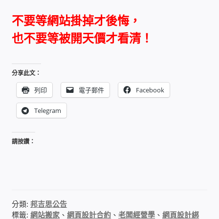
我的帳號
不要等網站掛掉才後悔，
也不要等被開天價才看清！
結帳
購物車
分享此文：
列印
電子郵件
Facebook
退款和退貨政策
Telegram
請按讚：
分類:
邦吉思公告
標籤:
網站搬家
、
網頁設計合約
、
老闆經營學
、
網頁設計綁