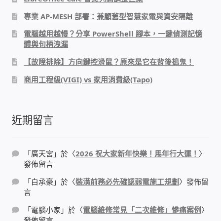
專業 AP-MESH 部署：兼顧舊型智慧家電與資安隔離
電腦越用越慢？分享 PowerShell 腳本，一鍵偵測記憶
體與句柄洩漏
【故障排除】方向鍵控滑鼠？原來是它在背後搗鬼！
商用工程級(VIGI) vs 家用消費級(Tapo)
近期留言
「
廣天宮
」於〈
2026 祝大家新年快樂！馬年行大運！
〉
發佈留言
「
白承豪
」於〈
裝潢前務必先確認弱電施工規劃
〉發佈留
言
「
電腦小家
」於〈
電腦維修常見「二次維修」慘痛案例
〉
發佈留言