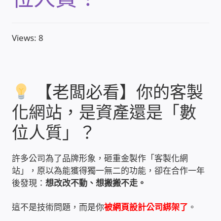
收費標準依據
Views: 8
照片紀實影音
儀器設備
【老闆必看】你的客製
化網站，是資產還是「數
網路建置規劃維修-實績案例
位人質」？
弱電工程-實績案例
許多公司為了品牌形象，砸重金製作「客製化網
插卡計費
站」，原以為能獲得獨一無二的功能，卻在合作一年
後發現：
想改改不動、想搬搬不走。
監視器安裝維修-實績案例
這不是技術問題，而是你
被網頁設計公司綁架了
。
自動控制PLC專案設計-實績案例