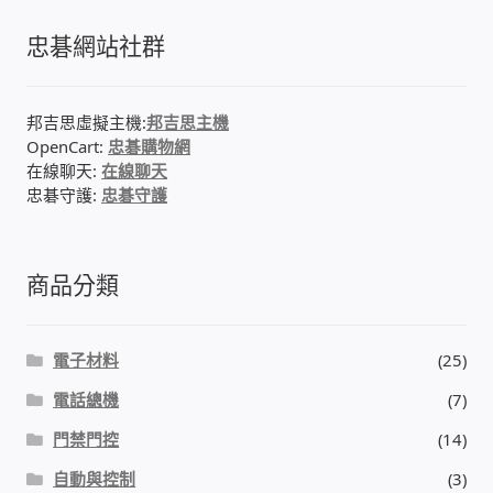
我的帳號
忠碁網站社群
結帳
邦吉思虛擬主機:
邦吉思主機
OpenCart:
忠碁購物網
購物車
在線聊天:
在線聊天
忠碁守護:
忠碁守護
退款和退貨政策
商品分類
電子材料
(25)
電話總機
(7)
門禁門控
(14)
自動與控制
(3)