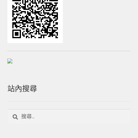
站內搜尋
搜
尋
關
鍵