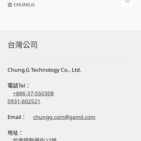
由 CHUNG.G
台灣公司
Chung.G Technology Co., Ltd.
電話Tel：
+886-37-550308
0931-602521
Email：
chungg.com@gamil.com
地址：
竹南鎮勤興街27號