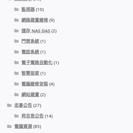
監視器
(10)
感應式門鎖、電子鎖
網路建置維修
(9)
儲存 NAS DAS
(2)
電梯樓層刷卡管制
門禁系統
(1)
停車場、社區大樓 車道管制系統
電話系統
(1)
電子電路自動化
(1)
風速傳感器+PLC自動控制
智慧居家
(1)
mOA雲考勤 指紋、卡片、手機APP GPS打卡
電腦維修安裝
(4)
網站建置
(2)
智慧櫃
忠碁公告
(27)
電子鎖 凱特安Kwikset
邦吉思公告
(14)
電腦資源
(85)
電子模組電路模塊