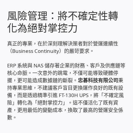
USB隨插即用視訊攝影機
風險管理：將不確定性轉
數位廣告看板播放器
化為絕對掌控力
電腦 工具 軟體 手冊
真正的專業，在於深刻理解決策者對於營運連續性
（Business Continuity）的嚴苛要求。
網路規劃架設
ERP 系統與 NAS 儲存著企業的財務、客戶及供應鏈等
OpenMediaVault OMV
核心命脈。一次意外的跳電，不僅可能導致硬體停
擺，更可能造成數據鏈的斷裂。
忠碁科技有限公司
秉
持專業思維，不建議客戶盲目更換運作良好的既有設
NAS到府安裝服務
備，而是透過精準引進 FT-130H UPS，將「不確定風
險」轉化為「絕對掌控力」。這不僅活化了既有資
DAS 直連式附加存儲
產，更用最低的變動成本，換取了最高的營運安全係
數。
出租套房出租 網路維護管理 房東免煩惱