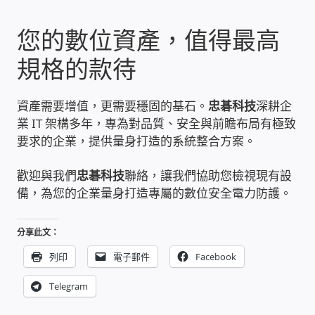
WIFI Wi-Fi 無線熱點 無線網路
您的數位資產，值得最高
網路硬體設備
規格的款待
居易科技DrayTek/裕笠科技Ublink
資產需要增值，更需要穩固的基石。
忠碁科技
深耕企
業 IT 架構多年，專為對品質、安全與前瞻布局有極致
印表列印伺服器
要求的企業，提供量身打造的系統整合方案。
虛擬機 Virtual machine VirtualBox Hyper-V
歡迎與我們
忠碁科技
聯絡，讓我們協助您檢視現有設
VMware
備，為您的企業量身打造專屬的數位安全電力防護。
網路 到府檢測 連線設定
分享此文：
列印
電子郵件
Facebook
光纖網路
Telegram
TP-Link TAIWAN(普聯技術)