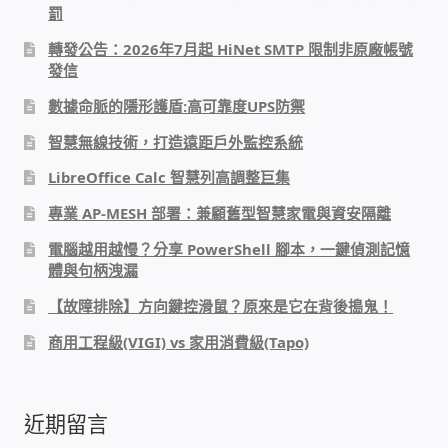
罰
太陽能系統監視器
轉發公告：2026年7月起 HiNet SMTP 限制非原廠帳號
發信
監視器 信和 TBC 固定IP
數據命脈的隱形護盾:高可靠度UPS防禦
監視器RS485開門開鐵門開燈開保全
智慧無線技術，打造遠距戶外監控系統
LibreOffice Calc 智慧列高調整巨集
監控健檢‧舊換新專案
專業 AP-MESH 部署：兼顧舊型智慧家電與資安隔離
監視器異地備份備援
電腦越用越慢？分享 PowerShell 腳本，一鍵偵測記憶
體與句柄洩漏
監控安防 工具 軟體 手冊
【故障排除】方向鍵控滑鼠？原來是它在背後搗鬼！
商用工程級(VIGI) vs 家用消費級(Tapo)
電話總機 對講機
迅時數位網路電話總機
近期留言