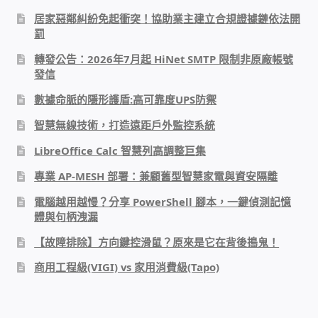
居家惡鄰糾紛免起衝突！協助業主建立合規證據鏈依法開
PHP程式設計
罰
網路 工具 軟體 手冊
轉發公告：2026年7月起 HiNet SMTP 限制非原廠帳號
發信
監視器安裝維修
數據命脈的隱形護盾:高可靠度UPS防禦
智慧無線技術，打造遠距戶外監控系統
監視器DIY
LibreOffice Calc 智慧列高調整巨集
監視器租賃方案
專業 AP-MESH 部署：兼顧舊型智慧家電與資安隔離
電腦越用越慢？分享 PowerShell 腳本，一鍵偵測記憶
防盜保全-安防設備
體與句柄洩漏
【故障排除】方向鍵控滑鼠？原來是它在背後搗鬼！
昇銳電子(HI SHARP)智慧科技
商用工程級(VIGI) vs 家用消費級(Tapo)
鎧鋒企業(KCA)智能監視系統