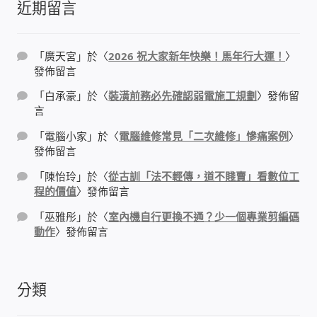
近期留言
太陽能系統監視器
監視器 信和 TBC 固定IP
「
廣天宮
」於〈
2026 祝大家新年快樂！馬年行大運！
〉
發佈留言
監視器RS485開門開鐵門開燈開保全
「
白承豪
」於〈
裝潢前務必先確認弱電施工規劃
〉發佈留
言
監控健檢‧舊換新專案
「
電腦小家
」於〈
電腦維修常見「二次維修」慘痛案例
〉
發佈留言
監視器異地備份備援
「
陳怡玲
」於〈
從古訓「法不輕傳，道不賤賣」看數位工
程的價值
〉發佈留言
監控安防 工具 軟體 手冊
「
巫雅彤
」於〈
室內機自行更換不通？少一個專業剪編碼
動作
〉發佈留言
電話總機 對講機
迅時數位網路電話總機
分類