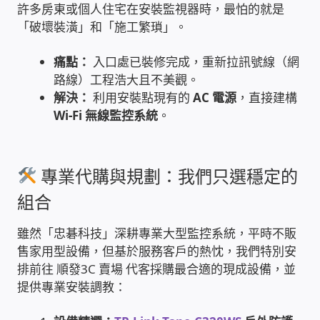
許多房東或個人住宅在安裝監視器時，最怕的就是
「破壞裝潢」和「施工繁瑣」。
雲端儲值型電表
痛點：
入口處已裝修完成，重新拉訊號線（網
電子鎖安裝-實績案例
路線）工程浩大且不美觀。
解決：
利用安裝點現有的
AC 電源
，直接建構
電腦資訊-實績案例
Wi-Fi 無線監控系統
。
電話總機安裝維修-實績案例
專業代購與規劃：我們只選穩定的
聯絡我們
組合
徵 伙伴
雖然「忠碁科技」深耕專業大型監控系統，平時不販
售家用型設備，但基於服務客戶的熱忱，我們特別安
公益贊助、社會貢獻
排前往 順發3C 賣場 代客採購最合適的現成設備，並
提供專業安裝調教：
聯盟合作包商