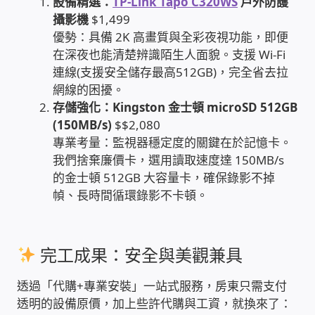
設備精選：
TP-Link Tapo C320WS
戶外防護
攝影機
$1,499
家庭水電修繕
優勢：具備 2K 高畫質與全彩夜視功能，即便
在深夜也能清楚辨識陌生人面貌。支援 Wi-Fi
窗簾 窗飾 丈量安裝
連線(支援安全儲存最高512GB)，完全省去拉
網線的困擾。
電腦維修銷售
存儲強化：Kingston 金士頓 microSD 512GB
(150MB/s)
$$2,080
電腦維護合約
專業考量：監視器穩定度的關鍵在於記憶卡。
我們捨棄廉價卡，選用讀取速度達 150MB/s
的金士頓 512GB 大容量卡，確保錄影不掉
電腦租賃方案
幀、長時間循環錄影不卡頓。
捷元電腦 NUC迷你電腦 伺服器
完工成果：安全與美觀兼具
飛碟 不斷電 UPS / 穩壓器 AVR
透過「代購+專業安裝」一站式服務，房東只需支付
遠距教學、在家辦公
透明的設備原價，加上些許代購與工資，就換來了：