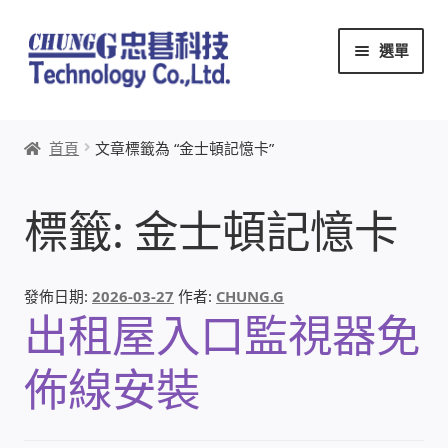
跳
跳
選單
至
至
導
主
覽
要
首頁
列
內
首頁
文章標籤為 “金士頓記憶卡”
容
關於忠碁
標籤:
金士頓記憶卡
本站文章導覽
本站AI文字客服
發佈日期:
2026-03-27
作者:
CHUNG.G
出租屋入口監視器免
創辦人:林慶忠
佈線安裝
頭份獅子會
竹南百齡扶輪社