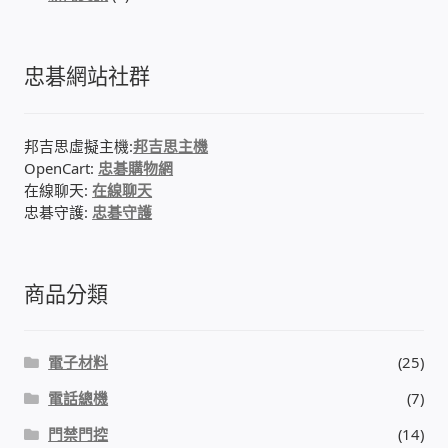
門禁安全控制 工具 軟體 手冊
忠碁網站社群
建築技術設備設置
邦吉思虛擬主機:
邦吉思主機
租屋維修、租屋安全
OpenCart:
忠碁購物網
在線聊天:
在線聊天
智慧電錶、儲值、雲端 電子式電錶
忠碁守護:
忠碁守護
公用房間插卡計費方案
商品分類
充電樁
電子材料
(25)
線上網路購物
電話總機
(7)
DIY材料
門禁門控
(14)