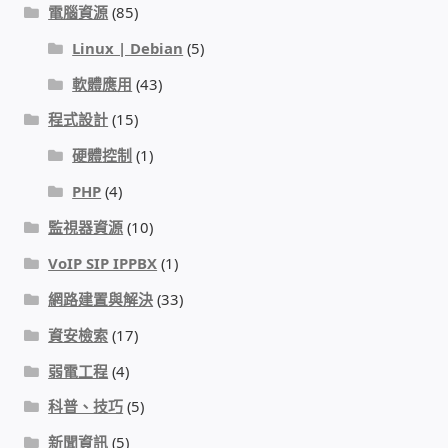
電腦資源
(85)
Linux | Debian
(5)
感應式門鎖、電子鎖
軟體應用
(43)
電梯樓層刷卡管制
程式設計
(15)
硬體控制
(1)
停車場、社區大樓 車道管制系統
PHP
(4)
風速傳感器+PLC自動控制
監視器資源
(10)
VoIP SIP IPPBX
(1)
mOA雲考勤 指紋、卡片、手機APP GPS打卡
網路建置與解決
(33)
智慧櫃
資安檢索
(17)
弱電工程
(4)
電子鎖 凱特安Kwikset
科普、技巧
(5)
電子模組電路模塊
新聞資訊
(5)