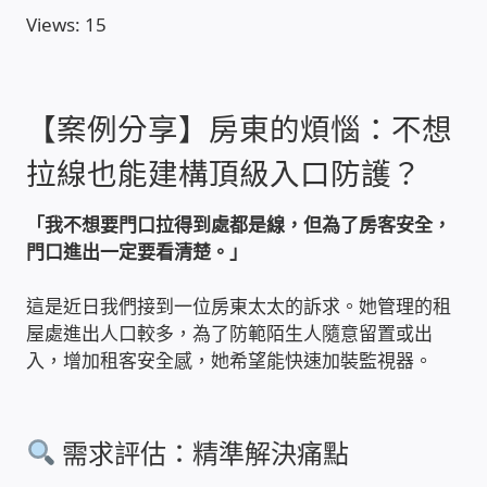
Views: 15
收費標準依據
照片紀實影音
【案例分享】房東的煩惱：不想
拉線也能建構頂級入口防護？
儀器設備
「我不想要門口拉得到處都是線，但為了房客安全，
網路建置規劃維修-實績案例
門口進出一定要看清楚。」
弱電工程-實績案例
這是近日我們接到一位房東太太的訴求。她管理的租
屋處進出人口較多，為了防範陌生人隨意留置或出
插卡計費
入，增加租客安全感，她希望能快速加裝監視器。
監視器安裝維修-實績案例
需求評估：精準解決痛點
自動控制PLC專案設計-實績案例