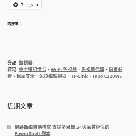
WIFI Wi-Fi 無線熱點 無線網路
Telegram
網路硬體設備
請按讚：
居易科技DrayTek/裕笠科技Ublink
印表列印伺服器
分類:
監視器
標籤:
金士頓記憶卡
、
Wi-Fi 監視器
、
監視器代購
、
房東必
虛擬機 Virtual machine VirtualBox Hyper-V
看
、
租屋安全
、
免拉線監視器
、
TP-Link
、
Tapo C320WS
VMware
網路 到府檢測 連線設定
近期文章
光纖網路
網路斷線自動排查 支援多目標 IP 與品質評估的
TP-Link TAIWAN(普聯技術)
PowerShell 腳本