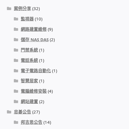
IP-PBX 租賃 借測 (雲端總機)
案例分享
(32)
通航國際(Tonnet)
監視器
(10)
網路建置維修
(9)
DCS 數位通訊系統
儲存 NAS DAS
(2)
NEC SL2100 電話總機 數位IP通訊系統
門禁系統
(1)
電話系統
(1)
安立達(Aristel)
電子電路自動化
(1)
智慧居家
(1)
聯盟電子(LINEMEX)
電腦維修安裝
(4)
網路型門口視訊對講機
網站建置
(2)
忠碁公告
(27)
電話 工具 軟體 手冊
邦吉思公告
(14)
門禁安全控制