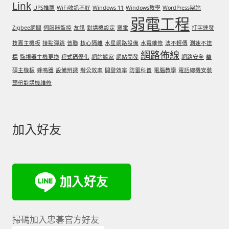
Link
UPS推薦
WiFi收訊不好
Windows 11
Windows教學
WordPress架站
弱電工程
Zigbee網關
伺服器監控
友訊
對講機設定
弱電
打字連發
技嘉主機板
接點彈跳
普聯
核心隔離
水星網路設備
水電維修
法不輕傳
測速不達
網路佈線
標
監視器主機更換
程式碼優化
網站搬家
網站開發
網路安全
華
碩主機板
蜂鳴器
設備辨識
辦公效率
開發效率
防雷科普
電腦教學
電話總機安裝
頭份對講機維修
加入好友
掃碼加入忠碁官方好友