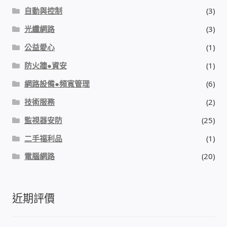
自動與控制
(3)
我的帳號
光纖網路
(3)
結帳
公益愛心
(1)
防火牆●資安
(1)
購物車
網路設備●頻寬管理
(6)
退款和退貨政策
技術服務
(2)
監視器安防
(25)
二手福利品
(1)
電腦網路
(20)
近期評價