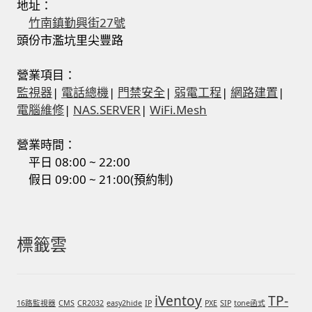
地址：
竹南鎮勤興街27號
頭份市濫坑里尖豐路
營業項目：
監視器
|
電話總機
|
門禁安全
|
弱電工程
|
網路建置
|
電腦維修
|
NAS.SERVER
|
WiFi.Mesh
營業時間：
平日 08:00 ~ 22:00
假日 09:00 ~ 21:00(預約制)
標籤雲
iVentoy
TP-
16路監視器
CMS
CR2032
easy2hide
IP
PXE
SIP
tone函式