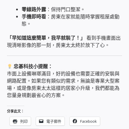
USB隨插即用視訊攝影機
零線路外露
：保持門口整潔。
手機即時看
：房東在家就能隨時掌握租屋處動
數位廣告看板播放器
態。
「早知道這麼簡單，我早就裝了！」
看到手機畫面出
電腦 工具 軟體 手冊
現清晰影像的那一刻，房東太太終於放下了心。
網路規劃架設
忠碁科技小提醒：
OpenMediaVault OMV
市面上設備琳瑯滿目，好的設備也需要正確的安裝與
網路配置。如果您有類似的需求，無論是專業大型案
NAS到府安裝服務
場，或是像房東太太這樣的居家小升級，我們都能為
您量身規劃最省心的方案。
DAS 直連式附加存儲
分享此文：
出租套房出租 網路維護管理 房東免煩惱
列印
電子郵件
Facebook