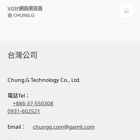
VOIP網路閘道器
由 CHUNG.G
台灣公司
Chung.G Technology Co., Ltd.
電話Tel：
+886-37-550308
0931-602521
Email：
chungg.com@gamil.com