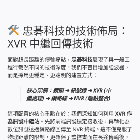
雲端儲值型電表
忠碁科技的技術佈局：
電子鎖安裝-實績案例
XVR 中繼回傳技術
電腦資訊-實績案例
面對超長距離的傳輸痛點，
忠碁科技
展現了與一般工
電話總機安裝維修-實績案例
程行截然不同的技術深度。我們不盲目增加強波器，
而是採用更穩定、更聰明的建置方式：
聯絡我們
核心架構：鏡頭 ➔ 訊號線 ➔ XVR (中
繼處理) ➔ 網路線 ➔ NVR (端點整合)
徵 伙伴
這項配置的核心重點在於：我們深知如何利用
XVR 作
公益贊助、社會貢獻
為訊號中繼站
。先將前端訊號穩定接收後，再轉化為
數位訊號透過網路線回傳至 NVR 終端。這不僅克服了
聯盟合作包商
物理距離的限制，更確保了監控畫面在長途傳輸後，