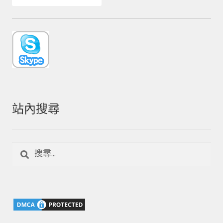
站內搜尋
搜
尋
關
鍵
字: