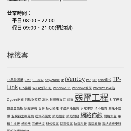
營業時間：
平日 08:00 ~ 22:00
假日 09:00 ~ 21:00(預約制)
標籤雲
iVentoy
TP-
16路監視器
CMS
CR2032
easy2hide
IP
PXE
SIP
tone函式
Link
UPS推薦
WiFi收訊不好
Windows 11
Windows教學
WordPress架站
弱電工程
Zigbee網關
伺服器監控
友訊
對講機設定
弱電
打字連發
技嘉主機板
接點彈跳
普聯
核心隔離
水星網路設備
水電維修
法不輕傳
測速不達
網路佈線
標
監視器主機更換
程式碼優化
網站搬家
網站開發
網路安全
華
碩主機板
蜂鳴器
設備辨識
辦公效率
開發效率
防雷科普
電腦教學
電話總機安裝
頭份對講機維修