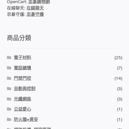
OpenCart:
忠碁購物網
在線聊天:
在線聊天
門禁安全控制 工具 軟體 手冊
忠碁守護:
忠碁守護
建築技術設備設置
商品分類
租屋維修、租屋安全
電子材料
(25)
智慧電錶、儲值、雲端 電子式電錶
電話總機
(7)
公用房間插卡計費方案
門禁門控
(14)
自動與控制
(3)
充電樁
光纖網路
(3)
線上網路購物
公益愛心
(1)
防火牆●資安
(1)
DIY材料