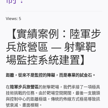
收費標準依據
Views: 5
照片紀實影音
【實績案例：陸軍步
儀器設備
兵旅營區 — 射擊靶
網路建置規劃維修-實績案例
場監控系統建置】
弱電工程-實績案例
距離，從來不是監控的障礙，而是專業的試金石。
插卡計費
在
陸軍步兵旅營區
的射擊靶場，我們承接了一項極具
監視器安裝維修-實績案例
技術挑戰的任務。由於靶場空間開闊，最後一支鏡頭
與控制中心的距離極遠，傳統的佈線方式極易導致訊
號衰減、畫面模糊。
自動控制PLC專案設計-實績案例