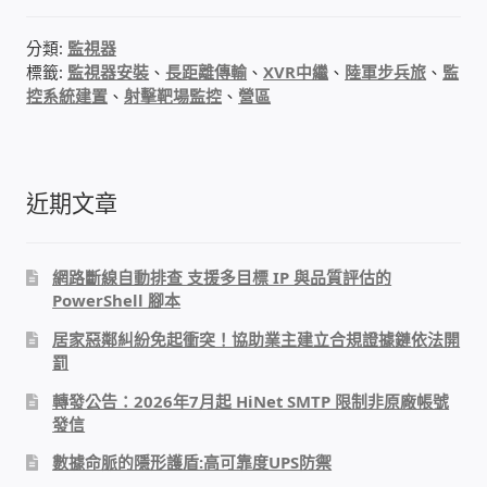
WIFI Wi-Fi 無線熱點 無線網路
分類:
監視器
標籤:
監視器安裝
、
長距離傳輸
、
XVR中繼
、
陸軍步兵旅
、
監
網路硬體設備
控系統建置
、
射擊靶場監控
、
營區
居易科技DrayTek/裕笠科技Ublink
印表列印伺服器
近期文章
虛擬機 Virtual machine VirtualBox Hyper-V
網路斷線自動排查 支援多目標 IP 與品質評估的
VMware
PowerShell 腳本
網路 到府檢測 連線設定
居家惡鄰糾紛免起衝突！協助業主建立合規證據鏈依法開
罰
光纖網路
轉發公告：2026年7月起 HiNet SMTP 限制非原廠帳號
發信
TP-Link TAIWAN(普聯技術)
數據命脈的隱形護盾:高可靠度UPS防禦