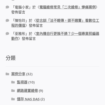
太陽能系統監視器
「
電腦小家
」於〈
電腦維修常見「二次維修」慘痛案例
〉
發佈留言
監視器 信和 TBC 固定IP
「
陳怡玲
」於〈
從古訓「法不輕傳，道不賤賣」看數位工
程的價值
〉發佈留言
監視器RS485開門開鐵門開燈開保全
「
巫雅彤
」於〈
室內機自行更換不通？少一個專業剪編碼
動作
〉發佈留言
監控健檢‧舊換新專案
監視器異地備份備援
分類
監控安防 工具 軟體 手冊
案例分享
(32)
電話總機 對講機
監視器
(10)
網路建置維修
(9)
迅時數位網路電話總機
儲存 NAS DAS
(2)