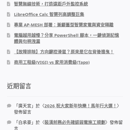
智慧無線技術，打造遠距戶外監控系統
PHP程式設計
LibreOffice Calc 智慧列高調整巨集
網路 工具 軟體 手冊
專業 AP-MESH 部署：兼顧舊型智慧家電與資安隔離
電腦越用越慢？分享 PowerShell 腳本，一鍵偵測記憶
監視器安裝維修
體與句柄洩漏
【故障排除】方向鍵控滑鼠？原來是它在背後搗鬼！
監視器DIY
商用工程級(VIGI) vs 家用消費級(Tapo)
監視器租賃方案
近期留言
防盜保全-安防設備
昇銳電子(HI SHARP)智慧科技
「
廣天宮
」於〈
2026 祝大家新年快樂！馬年行大運！
〉
發佈留言
鎧鋒企業(KCA)智能監視系統
「
白承豪
」於〈
裝潢前務必先確認弱電施工規劃
〉發佈留
言