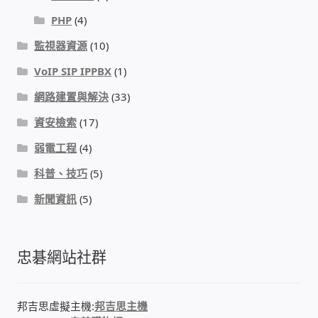
PHP
(4)
感應式門鎖、電子鎖
監視器資源
(10)
VoIP SIP IPPBX
(1)
電梯樓層刷卡管制
網路建置與解決
(33)
停車場、社區大樓 車道管制系統
資安檢索
(17)
弱電工程
(4)
風速傳感器+PLC自動控制
科普、技巧
(5)
mOA雲考勤 指紋、卡片、手機APP GPS打卡
新聞資訊
(5)
智慧櫃
忠碁網站社群
電子鎖 凱特安Kwikset
邦吉思虛擬主機:
邦吉思主機
電子模組電路模塊