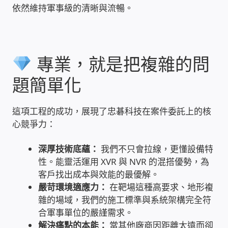
依然維持軍事級的清晰與流暢。
家庭水電修繕
窗簾 窗飾 丈量安裝
專業，就是把複雜的問
電腦維修銷售
題簡單化
電腦維護合約
這項工程的成功，展現了忠碁科技在案件委託上的核
心競爭力：
電腦租賃方案
深厚技術底蘊：
我們不只會拉線，更懂設備特
捷元電腦 NUC迷你電腦 伺服器
性。能靈活運用 XVR 與 NVR 的混搭優勢，為
客戶找出成本與效能的最優解。
飛碟 不斷電 UPS / 穩壓器 AVR
嚴苛環境適應力：
在靶場這種高要求、地形複
雜的場域，我們的施工標準與系統架構完全符
遠距教學、在家辦公
合軍事單位的嚴謹需求。
解決痛點的本能：
當其他廠商因距離太遠而卻