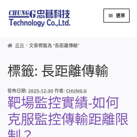
跳
跳
選單
至
至
導
主
覽
要
首頁
列
內
首頁
文章標籤為 “長距離傳輸”
容
關於忠碁
標籤:
長距離傳輸
本站文章導覽
本站AI文字客服
發佈日期:
2025-12-30
作者:
CHUNG.G
靶場監控實績-如何
創辦人:林慶忠
克服監控傳輸距離限
頭份獅子會
制？
竹南百齡扶輪社