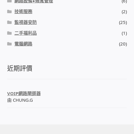
網路設備●頻寬管理
(6)
我的帳號
技術服務
(2)
監視器安防
(25)
結帳
二手福利品
(1)
購物車
電腦網路
(20)
退款和退貨政策
近期評價
VOIP網路閘道器
由 CHUNG.G