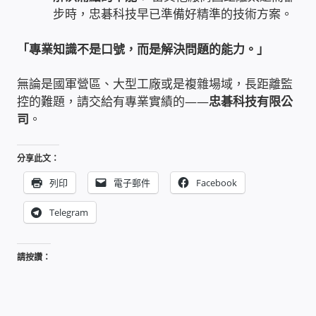
步時，忠碁科技早已準備好精準的技術方案。
USB隨插即用視訊攝影機
「專業知識不是口號，而是解決問題的能力。」
數位廣告看板播放器
無論是國軍營區、大型工廠或是複雜場域，長距離監
電腦 工具 軟體 手冊
控的難題，請交給有專業實績的——
忠碁科技有限公
司
。
網路規劃架設
分享此文：
OpenMediaVault OMV
列印
電子郵件
Facebook
NAS到府安裝服務
Telegram
DAS 直連式附加存儲
請按讚：
出租套房出租 網路維護管理 房東免煩惱