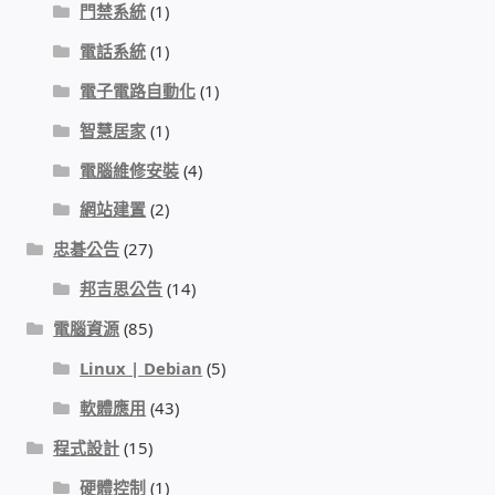
IP-PBX 租賃 借測 (雲端總機)
門禁系統
(1)
電話系統
(1)
通航國際(Tonnet)
電子電路自動化
(1)
DCS 數位通訊系統
智慧居家
(1)
電腦維修安裝
(4)
NEC SL2100 電話總機 數位IP通訊系統
網站建置
(2)
忠碁公告
(27)
安立達(Aristel)
邦吉思公告
(14)
聯盟電子(LINEMEX)
電腦資源
(85)
Linux | Debian
(5)
網路型門口視訊對講機
軟體應用
(43)
電話 工具 軟體 手冊
程式設計
(15)
硬體控制
(1)
門禁安全控制