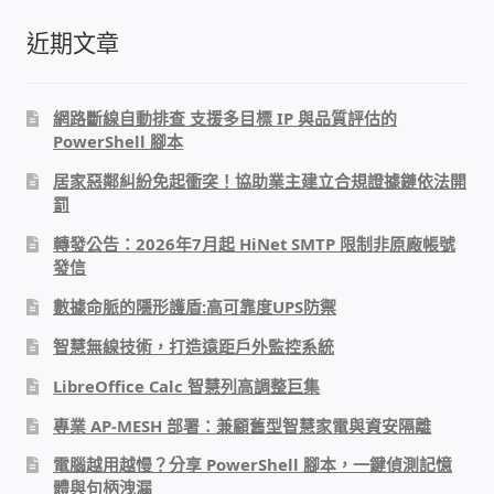
PHP程式設計
近期文章
網路 工具 軟體 手冊
網路斷線自動排查 支援多目標 IP 與品質評估的
PowerShell 腳本
監視器安裝維修
居家惡鄰糾紛免起衝突！協助業主建立合規證據鏈依法開
罰
監視器DIY
轉發公告：2026年7月起 HiNet SMTP 限制非原廠帳號
發信
監視器租賃方案
數據命脈的隱形護盾:高可靠度UPS防禦
防盜保全-安防設備
智慧無線技術，打造遠距戶外監控系統
LibreOffice Calc 智慧列高調整巨集
昇銳電子(HI SHARP)智慧科技
專業 AP-MESH 部署：兼顧舊型智慧家電與資安隔離
鎧鋒企業(KCA)智能監視系統
電腦越用越慢？分享 PowerShell 腳本，一鍵偵測記憶
體與句柄洩漏