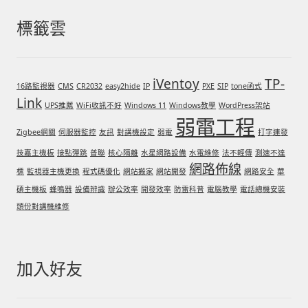
標籤雲
iVentoy
TP-
16路監視器
CMS
CR2032
easy2hide
IP
PXE
SIP
tone函式
Link
UPS推薦
WiFi收訊不好
Windows 11
Windows教學
WordPress架站
弱電工程
Zigbee網關
伺服器監控
友訊
對講機設定
弱電
打字連發
技嘉主機板
接點彈跳
普聯
核心隔離
水星網路設備
水電維修
法不輕傳
測速不達
網路佈線
標
監視器主機更換
程式碼優化
網站搬家
網站開發
網路安全
華
碩主機板
蜂鳴器
設備辨識
辦公效率
開發效率
防雷科普
電腦教學
電話總機安裝
頭份對講機維修
加入好友