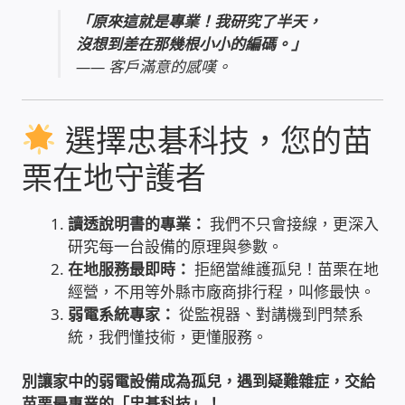
「原來這就是專業！我研究了半天，
USB隨插即用視訊攝影機
沒想到差在那幾根小小的編碼。」
—— 客戶滿意的感嘆。
數位廣告看板播放器
電腦 工具 軟體 手冊
選擇忠碁科技，您的苗
栗在地守護者
網路規劃架設
OpenMediaVault OMV
讀透說明書的專業：
我們不只會接線，更深入
研究每一台設備的原理與參數。
在地服務最即時：
拒絕當維護孤兒！苗栗在地
NAS到府安裝服務
經營，不用等外縣市廠商排行程，叫修最快。
弱電系統專家：
從監視器、對講機到門禁系
DAS 直連式附加存儲
統，我們懂技術，更懂服務。
出租套房出租 網路維護管理 房東免煩惱
別讓家中的弱電設備成為孤兒，遇到疑難雜症，交給
苗栗最專業的「忠碁科技」！