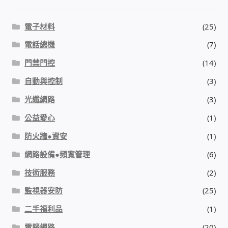
我的帳號
電子材料
(25)
結帳
電話總機
(7)
門禁門控
(14)
購物車
自動與控制
(3)
光纖網路
(3)
退款和退貨政策
公益愛心
(1)
防火牆●資安
(1)
網路設備●頻寬管理
(6)
技術服務
(2)
監視器安防
(25)
二手福利品
(1)
電腦網路
(20)