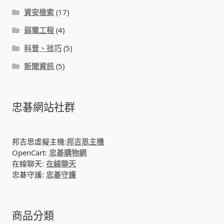
資安檢索
(17)
門禁安全控制 工具 軟體 手冊
弱電工程
(4)
科普、技巧
(5)
建築技術設備設置
新聞資訊
(5)
租屋維修、租屋安全
智慧電錶、儲值、雲端 電子式電錶
忠碁網站社群
公用房間插卡計費方案
邦吉思虛擬主機:
邦吉思主機
OpenCart:
忠碁購物網
充電樁
在線聊天:
在線聊天
忠碁守護:
忠碁守護
線上網路購物
DIY材料
商品分類