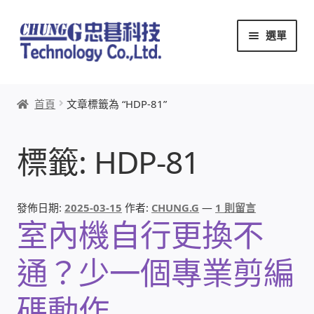
跳
跳
選單
至
至
導
主
覽
要
首頁
列
內
首頁
文章標籤為 “HDP-81”
容
關於忠碁
標籤:
HDP-81
本站文章導覽
本站AI文字客服
發佈日期:
2025-03-15
作者:
CHUNG.G
—
1 則留言
室內機自行更換不
創辦人:林慶忠
通？少一個專業剪編
頭份獅子會
碼動作
竹南百齡扶輪社