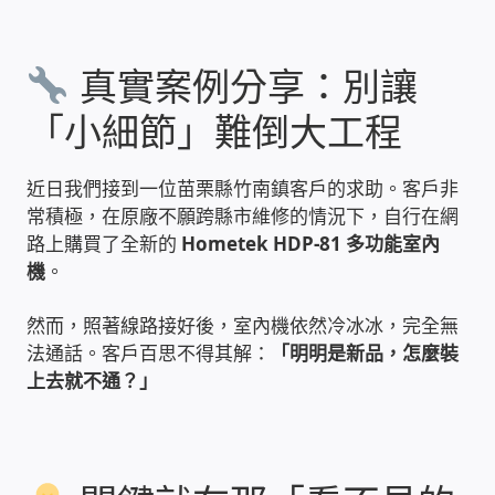
雲端儲值型電表
真實案例分享：別讓
電子鎖安裝-實績案例
「小細節」難倒大工程
電腦資訊-實績案例
近日我們接到一位苗栗縣竹南鎮客戶的求助。客戶非
常積極，在原廠不願跨縣市維修的情況下，自行在網
電話總機安裝維修-實績案例
路上購買了全新的
Hometek HDP-81 多功能室內
機
。
聯絡我們
然而，照著線路接好後，室內機依然冷冰冰，完全無
徵 伙伴
法通話。客戶百思不得其解：
「明明是新品，怎麼裝
上去就不通？」
公益贊助、社會貢獻
聯盟合作包商