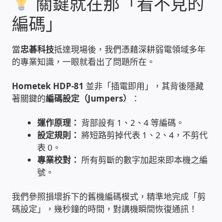
關鍵就在那「看不見的
家庭水電修繕
編碼」
窗簾 窗飾 丈量安裝
當
忠碁科技
抵達現場後，我們憑藉深耕弱電領域多年
的專業知識，一眼就看出了問題所在。
電腦維修銷售
Hometek HDP-81
並非「插電即用」，其背後隱藏
電腦維護合約
著關鍵的
編碼設定（Jumpers）
：
運作原理：
背部設有 1、2、4 等編碼。
電腦租賃方案
設定規則：
將短路剪掉代表 1、2、4，不剪代
表 0。
捷元電腦 NUC迷你電腦 伺服器
專業校對：
所有剪斷的數字加起來即本機之編
號。
飛碟 不斷電 UPS / 穩壓器 AVR
我們參照損壞拆下的舊機編碼模式，精準地完成「剪
遠距教學、在家辦公
碼設定」，幾秒鐘的時間，對講機瞬間恢復通訊！