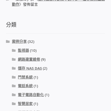
IP-PBX 租賃 借測 (雲端總機)
動作
〉發佈留言
通航國際(Tonnet)
分類
DCS 數位通訊系統
案例分享
(32)
NEC SL2100 電話總機 數位IP通訊系統
監視器
(10)
安立達(Aristel)
網路建置維修
(9)
儲存 NAS DAS
(2)
聯盟電子(LINEMEX)
門禁系統
(1)
網路型門口視訊對講機
電話系統
(1)
電子電路自動化
(1)
電話 工具 軟體 手冊
智慧居家
(1)
門禁安全控制