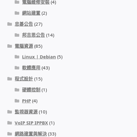
電腦維修安裝
(4)
網站建置
(2)
感應式門鎖、電子鎖
忠碁公告
(27)
電梯樓層刷卡管制
邦吉思公告
(14)
電腦資源
(85)
停車場、社區大樓 車道管制系統
Linux | Debian
(5)
風速傳感器+PLC自動控制
軟體應用
(43)
程式設計
(15)
mOA雲考勤 指紋、卡片、手機APP GPS打卡
硬體控制
(1)
智慧櫃
PHP
(4)
監視器資源
(10)
電子鎖 凱特安Kwikset
VoIP SIP IPPBX
(1)
電子模組電路模塊
網路建置與解決
(33)