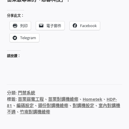
WIFI Wi-Fi 無線熱點 無線網路
分享此文：
網路硬體設備
列印
電子郵件
Facebook
居易科技DrayTek/裕笠科技Ublink
Telegram
印表列印伺服器
請按讚：
虛擬機 Virtual machine VirtualBox Hyper-V
VMware
網路 到府檢測 連線設定
分類:
門禁系統
標籤:
苗栗弱電工程
、
苗栗對講機維修
、
Hometek
、
HDP-
光纖網路
81
、
編碼設定
、
頭份對講機維修
、
對講機設定
、
室內對講機
不通
、
竹南對講機維修
TP-Link TAIWAN(普聯技術)