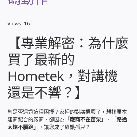
收費標準依據
Views: 16
照片紀實影音
【專業解密：為什麼
儀器設備
買了最新的
網路建置規劃維修-實績案例
Hometek，對講機
弱電工程-實績案例
還是不響？】
插卡計費
您是否遇過這種困擾？家裡的對講機壞了，想找原本
監視器安裝維修-實績案例
建商配合的廠商，卻因為
「廠商不在苗栗」
、
「路途
太遠不願跑」
，讓您成了維護孤兒？
自動控制PLC專案設計-實績案例