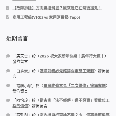
太陽能系統監視器
【故障排除】方向鍵控滑鼠？原來是它在背後搗鬼！
商用工程級(VIGI) vs 家用消費級(Tapo)
監視器 信和 TBC 固定IP
監視器RS485開門開鐵門開燈開保全
近期留言
監控健檢‧舊換新專案
「
廣天宮
」於〈
2026 祝大家新年快樂！馬年行大運！
〉
監視器異地備份備援
發佈留言
「
白承豪
」於〈
裝潢前務必先確認弱電施工規劃
〉發佈留
監控安防 工具 軟體 手冊
言
「
電腦小家
」於〈
電腦維修常見「二次維修」慘痛案例
〉
電話總機 對講機
發佈留言
「
陳怡玲
」於〈
從古訓「法不輕傳，道不賤賣」看數位工
迅時數位網路電話總機
程的價值
〉發佈留言
「
巫雅彤
」於〈
室內機自行更換不通？少一個專業剪編碼