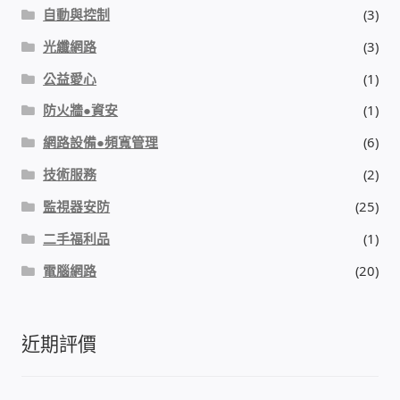
自動與控制
(3)
我的帳號
光纖網路
(3)
結帳
公益愛心
(1)
防火牆●資安
(1)
購物車
網路設備●頻寬管理
(6)
技術服務
(2)
退款和退貨政策
監視器安防
(25)
二手福利品
(1)
電腦網路
(20)
近期評價