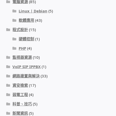
電腦資源
(85)
Linux | Debian
(5)
感應式門鎖、電子鎖
軟體應用
(43)
電梯樓層刷卡管制
程式設計
(15)
硬體控制
(1)
停車場、社區大樓 車道管制系統
PHP
(4)
風速傳感器+PLC自動控制
監視器資源
(10)
VoIP SIP IPPBX
(1)
mOA雲考勤 指紋、卡片、手機APP GPS打卡
網路建置與解決
(33)
智慧櫃
資安檢索
(17)
弱電工程
(4)
電子鎖 凱特安Kwikset
科普、技巧
(5)
電子模組電路模塊
新聞資訊
(5)