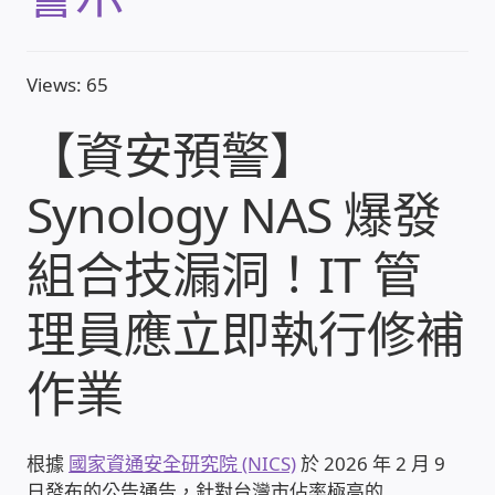
收費標準依據
Views: 65
照片紀實影音
【資安預警】
儀器設備
Synology NAS 爆發
網路建置規劃維修-實績案例
組合技漏洞！IT 管
弱電工程-實績案例
理員應立即執行修補
插卡計費
作業
監視器安裝維修-實績案例
根據
國家資通安全研究院 (NICS)
於 2026 年 2 月 9
自動控制PLC專案設計-實績案例
日發布的公告通告，針對台灣市佔率極高的