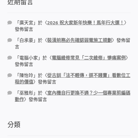
近期留言
太陽能系統監視器
監視器 信和 TBC 固定IP
「
廣天宮
」於〈
2026 祝大家新年快樂！馬年行大運！
〉
發佈留言
監視器RS485開門開鐵門開燈開保全
「
白承豪
」於〈
裝潢前務必先確認弱電施工規劃
〉發佈留
言
監控健檢‧舊換新專案
「
電腦小家
」於〈
電腦維修常見「二次維修」慘痛案例
〉
發佈留言
監視器異地備份備援
「
陳怡玲
」於〈
從古訓「法不輕傳，道不賤賣」看數位工
程的價值
〉發佈留言
監控安防 工具 軟體 手冊
「
巫雅彤
」於〈
室內機自行更換不通？少一個專業剪編碼
動作
〉發佈留言
電話總機 對講機
分類
迅時數位網路電話總機