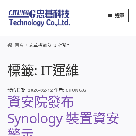
跳
跳
選單
至
至
導
主
覽
要
首頁
列
內
首頁
文章標籤為 “IT運維”
容
關於忠碁
標籤:
IT運維
本站文章導覽
本站AI文字客服
發佈日期:
2026-02-12
作者:
CHUNG.G
資安院發布
創辦人:林慶忠
Synology 裝置資安
頭份獅子會
警示
竹南百齡扶輪社