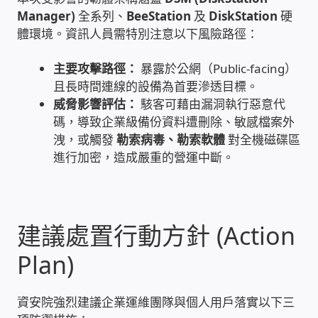
Manager)
全系列、
BeeStation
及
DiskStation
硬
家庭水電修繕
體環境。資訊人員需特別注意以下風險路徑：
窗簾 窗飾 丈量安裝
主要攻擊路徑：
暴露於公網（Public-facing）
且長時間連線的設備為首要滲透目標。
電腦維修銷售
威脅影響評估：
駭客可藉由漏洞執行惡意代
碼，導致企業級備份資料遭刪除、敏感檔案外
洩，或觸發
勒索病毒、勒索軟體
對全機磁碟區
電腦維護合約
進行加密，造成嚴重的營運中斷。
電腦租賃方案
捷元電腦 NUC迷你電腦 伺服器
建議處置行動方針 (Action
Plan)
飛碟 不斷電 UPS / 穩壓器 AVR
遠距教學、在家辦公
資安院強烈建議企業運維團隊與個人用戶落實以下三