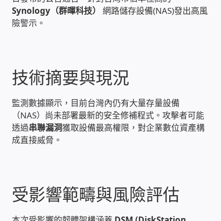
Synology（群暉科技）
網路儲存設備(NAS)發出高風
雲端儲值型電表
險警示。
電子鎖安裝-實績案例
技術摘要與現況
電腦資訊-實績案例
電話總機安裝維修-實績案例
監測數據顯示，目前台灣內仍有大量存量設備
（NAS）尚未部署最新的安全修補程式。攻擊者可能
透過
串聯漏洞
獲取設備最高權限，對企業數位資產構
聯絡我們
成直接威脅。
徵 伙伴
公益贊助、社會貢獻
受影響範疇與風險評估
聯盟合作包商
本次受影響的韌體架構涵蓋
DSM (DiskStation