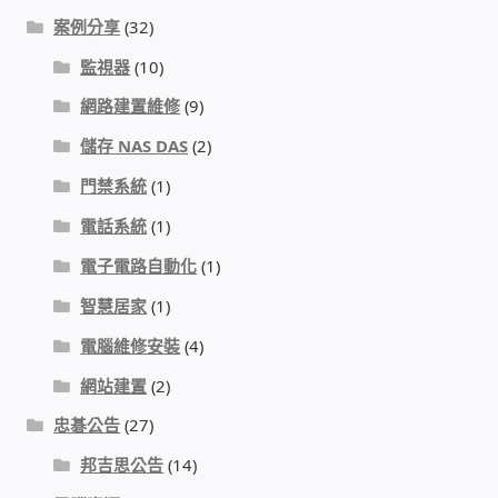
IP-PBX 租賃 借測 (雲端總機)
案例分享
(32)
監視器
(10)
通航國際(Tonnet)
網路建置維修
(9)
DCS 數位通訊系統
儲存 NAS DAS
(2)
門禁系統
(1)
NEC SL2100 電話總機 數位IP通訊系統
電話系統
(1)
安立達(Aristel)
電子電路自動化
(1)
智慧居家
(1)
聯盟電子(LINEMEX)
電腦維修安裝
(4)
網路型門口視訊對講機
網站建置
(2)
忠碁公告
(27)
電話 工具 軟體 手冊
邦吉思公告
(14)
門禁安全控制