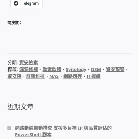
Telegram
WIFI Wi-Fi 無線熱點 無線網路
網路硬體設備
請按讚：
居易科技DrayTek/裕笠科技Ublink
印表列印伺服器
分類:
資安檢索
標籤:
漏洞修補
、
勒索軟體
、
Synology
、
DSM
、
資安預警
、
虛擬機 Virtual machine VirtualBox Hyper-V
資安院
、
群暉科技
、
NAS
、
網路儲存
、
IT運維
VMware
網路 到府檢測 連線設定
近期文章
光纖網路
網路斷線自動排查 支援多目標 IP 與品質評估的
TP-Link TAIWAN(普聯技術)
PowerShell 腳本