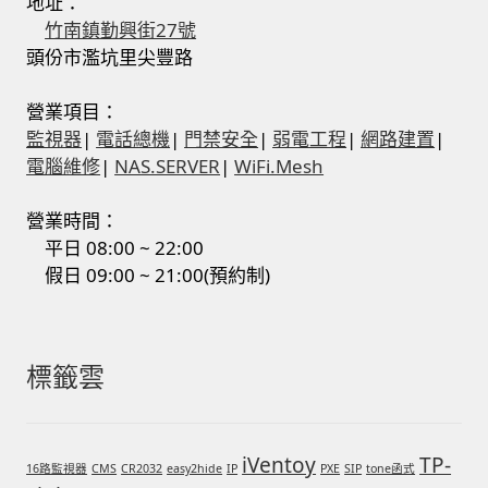
地址：
竹南鎮勤興街27號
頭份市濫坑里尖豐路
營業項目：
監視器
|
電話總機
|
門禁安全
|
弱電工程
|
網路建置
|
電腦維修
|
NAS.SERVER
|
WiFi.Mesh
營業時間：
平日 08:00 ~ 22:00
假日 09:00 ~ 21:00(預約制)
標籤雲
iVentoy
TP-
16路監視器
CMS
CR2032
easy2hide
IP
PXE
SIP
tone函式