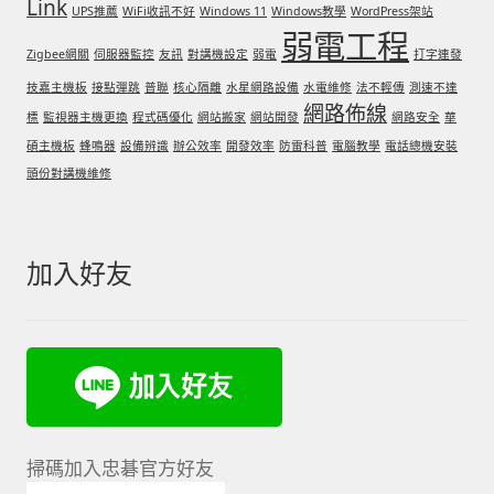
Link
UPS推薦
WiFi收訊不好
Windows 11
Windows教學
WordPress架站
弱電工程
Zigbee網關
伺服器監控
友訊
對講機設定
弱電
打字連發
技嘉主機板
接點彈跳
普聯
核心隔離
水星網路設備
水電維修
法不輕傳
測速不達
網路佈線
標
監視器主機更換
程式碼優化
網站搬家
網站開發
網路安全
華
碩主機板
蜂鳴器
設備辨識
辦公效率
開發效率
防雷科普
電腦教學
電話總機安裝
頭份對講機維修
加入好友
掃碼加入忠碁官方好友