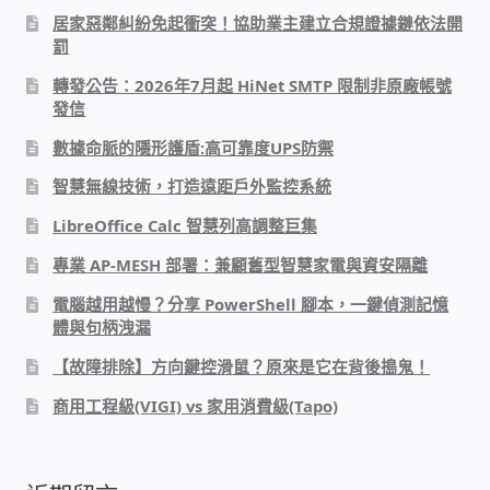
居家惡鄰糾紛免起衝突！協助業主建立合規證據鏈依法開
PHP程式設計
罰
轉發公告：2026年7月起 HiNet SMTP 限制非原廠帳號
網路 工具 軟體 手冊
發信
數據命脈的隱形護盾:高可靠度UPS防禦
監視器安裝維修
智慧無線技術，打造遠距戶外監控系統
監視器DIY
LibreOffice Calc 智慧列高調整巨集
專業 AP-MESH 部署：兼顧舊型智慧家電與資安隔離
監視器租賃方案
電腦越用越慢？分享 PowerShell 腳本，一鍵偵測記憶
體與句柄洩漏
防盜保全-安防設備
【故障排除】方向鍵控滑鼠？原來是它在背後搗鬼！
昇銳電子(HI SHARP)智慧科技
商用工程級(VIGI) vs 家用消費級(Tapo)
鎧鋒企業(KCA)智能監視系統