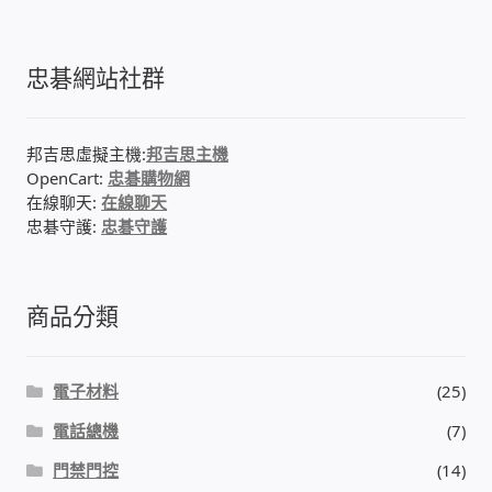
門禁安全控制 工具 軟體 手冊
忠碁網站社群
建築技術設備設置
邦吉思虛擬主機:
邦吉思主機
租屋維修、租屋安全
OpenCart:
忠碁購物網
在線聊天:
在線聊天
忠碁守護:
忠碁守護
智慧電錶、儲值、雲端 電子式電錶
公用房間插卡計費方案
商品分類
充電樁
電子材料
(25)
線上網路購物
電話總機
(7)
DIY材料
門禁門控
(14)