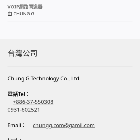
VOIP網路閘道器
由 CHUNG.G
台灣公司
Chung.G Technology Co., Ltd.
電話Tel：
+886-37-550308
0931-602521
Email：
chungg.com@gamil.com