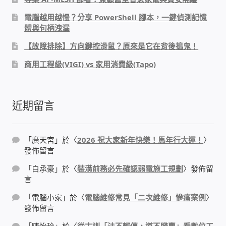
電腦越用越慢？分享 PowerShell 腳本，一鍵偵測記憶
感應式門鎖、電子鎖
體與句柄洩漏
【故障排除】方向鍵控滑鼠？原來是它在背後搗鬼！
電梯樓層刷卡管制
商用工程級(VIGI) vs 家用消費級(Tapo)
停車場、社區大樓 車道管制系統
近期留言
風速傳感器+PLC自動控制
mOA雲考勤 指紋、卡片、手機APP GPS打卡
「
廣天宮
」於〈
2026 祝大家新年快樂！馬年行大運！
〉
發佈留言
智慧櫃
「
白承豪
」於〈
裝潢前務必先確認弱電施工規劃
〉發佈留
言
電子鎖 凱特安Kwikset
「
電腦小家
」於〈
電腦維修常見「二次維修」慘痛案例
〉
發佈留言
電子模組電路模塊
「
陳怡玲
」於〈
從古訓「法不輕傳，道不賤賣」看數位工