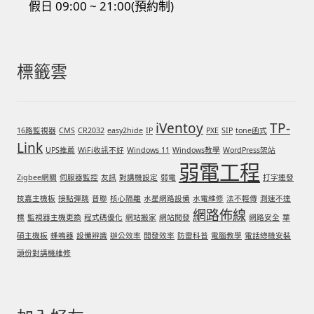
假日 09:00 ~ 21:00(預約制)
標籤雲
iVentoy
TP-
16路監視器
CMS
CR2032
easy2hide
IP
PXE
SIP
tone函式
Link
UPS推薦
WiFi收訊不好
Windows 11
Windows教學
WordPress架站
弱電工程
Zigbee網關
伺服器監控
友訊
對講機設定
弱電
打字連發
技嘉主機板
接點彈跳
普聯
核心隔離
水星網路設備
水電維修
法不輕傳
測速不達
網路佈線
標
監視器主機更換
程式碼優化
網站搬家
網站開發
網路安全
華
碩主機板
蜂鳴器
設備辨識
辦公效率
開發效率
防雷科普
電腦教學
電話總機安裝
頭份對講機維修