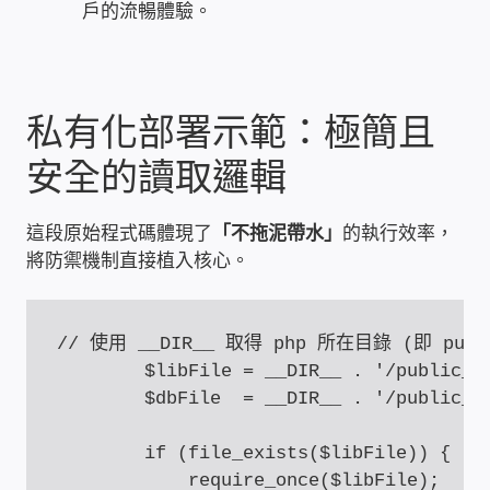
戶的流暢體驗。
家庭水電修繕
窗簾 窗飾 丈量安裝
私有化部署示範：極簡且
電腦維修銷售
安全的讀取邏輯
電腦維護合約
這段原始程式碼體現了
「不拖泥帶水」
的執行效率，
將防禦機制直接植入核心。
電腦租賃方案
捷元電腦 NUC迷你電腦 伺服器
// 使用 __DIR__ 取得 php 所在目錄 (即 publ
        $libFile = __DIR__ . '/public_ht
飛碟 不斷電 UPS / 穩壓器 AVR
        $dbFile  = __DIR__ . '/public_ht
        if (file_exists($libFile)) {

遠距教學、在家辦公
            require_once($libFile);
