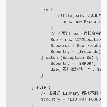
USB隨插即用視訊攝影機
            try {

                if (!file_exists($dbFile
數位廣告看板播放器
                    throw new Exception(
                }

電腦 工具 軟體 手冊
                // 不要用 use，直接寫完整
                $db = new \IP2Location\D
網路規劃架設
                $records = $db->lookup($
                $country = ($records) ? 
OpenMediaVault OMV
            } catch (Exception $e) {

                $country = 'ERROR';

                die("資料庫錯誤: " . $e->g
NAS到府安裝服務
            }

DAS 直連式附加存儲
        } else {

            // 如果連 Library 都找不到，
出租套房出租 網路維護管理 房東免煩惱
            $country = 'LIB_NOT_FOUND';
