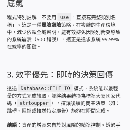
底氣
PHP程式設計
程式特別註解「不要用
，直接寫完整類別名
use
網路 工具 軟體 手冊
稱」。這是一種
風險避險
策略。在複雜的生產環境
中，減少依賴全域聲明，能有效避免因類別衝突導致
的系統崩潰（500 錯誤），這正是追求系統 99.99%
監視器安裝維修
在線率的關鍵。
監視器DIY
監視器租賃方案
3. 效率優先：即時的決策回傳
防盜保全-安防設備
透過
模式，系統能以最輕
Database::FILE_IO
量的方式完成讀取，並將結果轉換為標準大寫國家代
碼（
）。這讓後續的商業決策（如：
strtoupper
昇銳電子(HI SHARP)智慧科技
跳轉、阻擋或推送特定廣告）能夠在瞬間完成。
鎧鋒企業(KCA)智能監視系統
結語：
資產的增長來自於對風險的精準控制。透過手