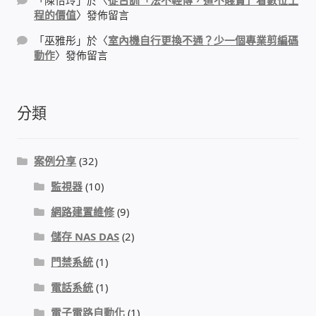
程的價值
〉發佈留言
門禁安全控制 工具 軟體 手冊
「
巫雅彤
」於〈
室內機自行更換不通？少一個專業剪編碼
動作
〉發佈留言
建築技術設備設置
租屋維修、租屋安全
分類
智慧電錶、儲值、雲端 電子式電錶
案例分享
(32)
公用房間插卡計費方案
監視器
(10)
網路建置維修
(9)
充電樁
儲存 NAS DAS
(2)
線上網路購物
門禁系統
(1)
電話系統
(1)
DIY材料
電子電路自動化
(1)