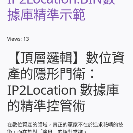
據庫精準示範
收費標準依據
照片紀實影音
Views: 13
儀器設備
【頂層邏輯】數位資
網路建置規劃維修-實績案例
產的隱形門衛：
弱電工程-實績案例
IP2Location 數據庫
插卡計費
的精準控管術
監視器安裝維修-實績案例
在數位資產的領域，真正的贏家不在於追求花哨的技
自動控制PLC專案設計-實績案例
術，而在於對「邊界」的絕對掌控。