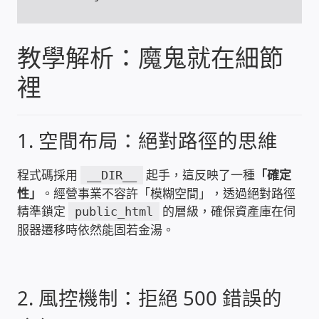
WIFI Wi-Fi 無線熱點 無線網路
網路硬體設備
教學解析：魔鬼就在細節
裡
居易科技DrayTek/裕笠科技Ublink
印表列印伺服器
1. 空間布局：絕對路徑的思維
虛擬機 Virtual machine VirtualBox Hyper-V
程式碼採用
起手，這反映了一種
「確定
__DIR__
VMware
性」
。經營事業不容許「模糊空間」，透過絕對路徑
精準鎖定
的層級，確保資產庫在伺
public_html
網路 到府檢測 連線設定
服器遷移時依然能固若金湯。
光纖網路
2. 風控機制：拒絕 500 錯誤的
TP-Link TAIWAN(普聯技術)