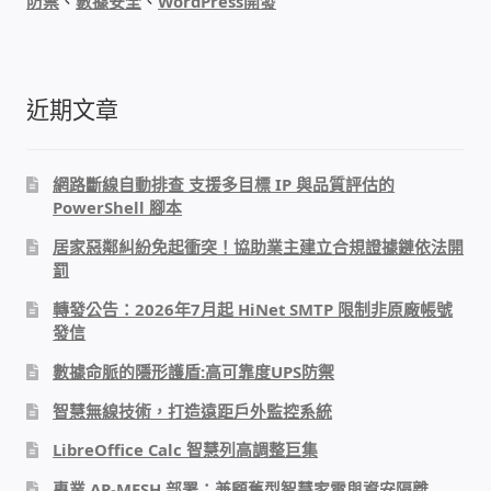
防禦
、
數據安全
、
WordPress開發
IP-PBX 租賃 借測 (雲端總機)
通航國際(Tonnet)
近期文章
DCS 數位通訊系統
網路斷線自動排查 支援多目標 IP 與品質評估的
NEC SL2100 電話總機 數位IP通訊系統
PowerShell 腳本
居家惡鄰糾紛免起衝突！協助業主建立合規證據鏈依法開
安立達(Aristel)
罰
聯盟電子(LINEMEX)
轉發公告：2026年7月起 HiNet SMTP 限制非原廠帳號
發信
網路型門口視訊對講機
數據命脈的隱形護盾:高可靠度UPS防禦
智慧無線技術，打造遠距戶外監控系統
電話 工具 軟體 手冊
LibreOffice Calc 智慧列高調整巨集
門禁安全控制
專業 AP-MESH 部署：兼顧舊型智慧家電與資安隔離