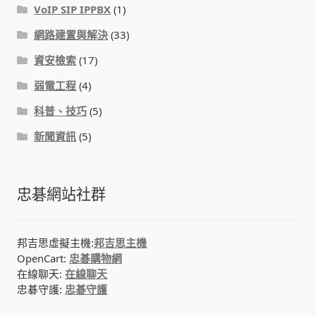
VoIP SIP IPPBX
(1)
網路建置與解決
(33)
資安檢索
(17)
弱電工程
(4)
科普、技巧
(5)
新聞資訊
(5)
忠碁網站社群
邦吉思虛擬主機:
邦吉思主機
OpenCart:
忠碁購物網
在線聊天:
在線聊天
忠碁守護:
忠碁守護