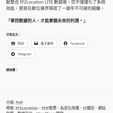
動整合 IP2Location LITE 數據庫，您不僅優化了系統
太陽能系統監視器
效能，更是在數位邊界築起了一道牢不可破的圍籬。
監視器 信和 TBC 固定IP
「掌控數據的人，才能掌握未來的利潤。」
監視器RS485開門開鐵門開燈開保全
分享此文：
列印
電子郵件
Facebook
監控健檢‧舊換新專案
Telegram
監視器異地備份備援
請按讚：
監控安防 工具 軟體 手冊
電話總機 對講機
迅時數位網路電話總機
分類:
PHP
標籤:
IP2Location
、
PHP教學
、
私有化佈署
、
IP識別
、
網站