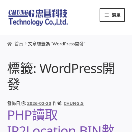
跳
跳
選單
至
至
導
主
覽
要
首頁
列
內
首頁
文章標籤為 “WordPress開發”
容
關於忠碁
標籤:
WordPress開
本站文章導覽
發
本站AI文字客服
創辦人:林慶忠
發佈日期:
2026-02-20
作者:
CHUNG.G
PHP讀取
頭份獅子會
IP2Location.BIN數
竹南百齡扶輪社