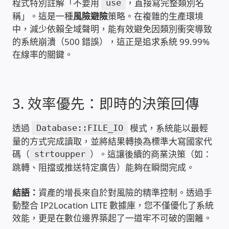
程式特別註解「不要用
，直接寫完整類別名
use
PHP程式設計
稱」。這是一種
風險避險
策略。在複雜的生產環境
中，減少依賴全域聲明，能有效避免因類別衝突導致
的系統崩潰（500 錯誤），這正是追求系統 99.99%
網路 工具 軟體 手冊
在線率的關鍵。
監視器安裝維修
監視器DIY
3. 效率優先：即時的決策回傳
監視器租賃方案
透過
模式，系統能以最輕
Database::FILE_IO
量的方式完成讀取，並將結果轉換為標準大寫國家代
碼（
）。這讓後續的商業決策（如：
防盜保全-安防設備
strtoupper
跳轉、阻擋或推送特定廣告）能夠在瞬間完成。
昇銳電子(HI SHARP)智慧科技
結語：
資產的增長來自於對風險的精準控制。透過手
動整合 IP2Location LITE 數據庫，您不僅優化了系統
鎧鋒企業(KCA)智能監視系統
效能，更是在數位邊界築起了一道牢不可破的圍籬。