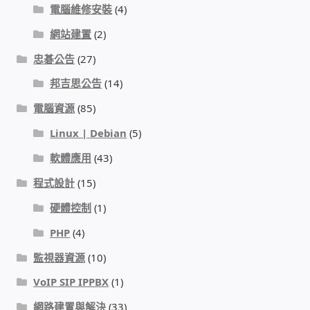
電腦維修安裝
(4)
我的帳號
網站建置
(2)
忠碁公告
(27)
結帳
邦吉思公告
(14)
購物車
電腦資源
(85)
Linux | Debian
(5)
退款和退貨政策
軟體應用
(43)
程式設計
(15)
硬體控制
(1)
PHP
(4)
監視器資源
(10)
VoIP SIP IPPBX
(1)
網路建置與解決
(33)