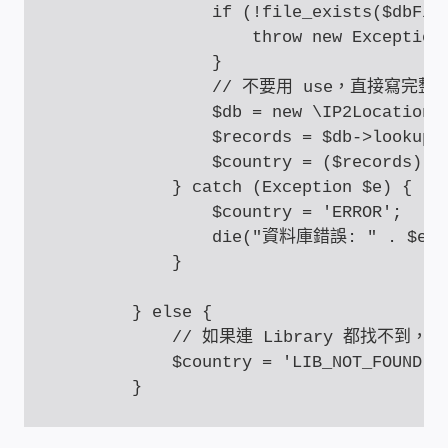
                if (!file_exists($dbFile
USB隨插即用視訊攝影機
                    throw new Exception(
                }

數位廣告看板播放器
                // 不要用 use，直接寫完整
                $db = new \IP2Location\D
電腦 工具 軟體 手冊
                $records = $db->lookup($
                $country = ($records) ? 
網路規劃架設
            } catch (Exception $e) {

                $country = 'ERROR';

                die("資料庫錯誤: " . $e->g
OpenMediaVault OMV
            }

NAS到府安裝服務
        } else {

            // 如果連 Library 都找不到，
DAS 直連式附加存儲
            $country = 'LIB_NOT_FOUND';

出租套房出租 網路維護管理 房東免煩惱