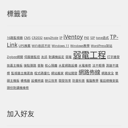
標籤雲
iVentoy
TP-
16路監視器
CMS
CR2032
easy2hide
IP
PXE
SIP
tone函式
Link
UPS推薦
WiFi收訊不好
Windows 11
Windows教學
WordPress架站
弱電工程
Zigbee網關
伺服器監控
友訊
對講機設定
弱電
打字連發
技嘉主機板
接點彈跳
普聯
核心隔離
水星網路設備
水電維修
法不輕傳
測速不達
網路佈線
標
監視器主機更換
程式碼優化
網站搬家
網站開發
網路安全
華
碩主機板
蜂鳴器
設備辨識
辦公效率
開發效率
防雷科普
電腦教學
電話總機安裝
頭份對講機維修
加入好友