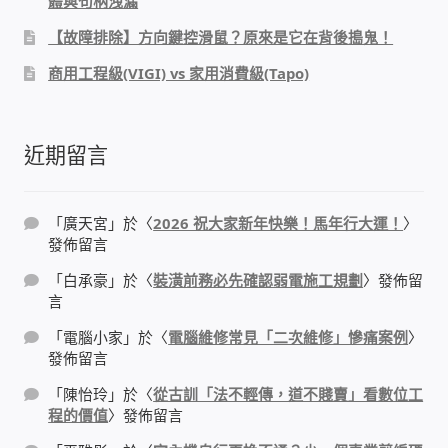
體與句柄洩漏
【故障排除】方向鍵控滑鼠？原來是它在背後搗鬼！
感應式門鎖、電子鎖
商用工程級(VIGI) vs 家用消費級(Tapo)
電梯樓層刷卡管制
近期留言
停車場、社區大樓 車道管制系統
風速傳感器+PLC自動控制
「
廣天宮
」於〈
2026 祝大家新年快樂！馬年行大運！
〉
發佈留言
mOA雲考勤 指紋、卡片、手機APP GPS打卡
「
白承豪
」於〈
裝潢前務必先確認弱電施工規劃
〉發佈留
言
智慧櫃
「
電腦小家
」於〈
電腦維修常見「二次維修」慘痛案例
〉
發佈留言
電子鎖 凱特安Kwikset
「
陳怡玲
」於〈
從古訓「法不輕傳，道不賤賣」看數位工
程的價值
〉發佈留言
電子模組電路模塊