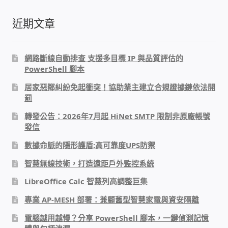
IP-PBX 租賃 借測 (雲端總機)
近期文章
通航國際(Tonnet)
網路斷線自動排查 支援多目標 IP 與品質評估的
DCS 數位通訊系統
PowerShell 腳本
居家惡鄰糾紛免起衝突！協助業主建立合規證據鏈依法開
NEC SL2100 電話總機 數位IP通訊系統
罰
安立達(Aristel)
轉發公告：2026年7月起 HiNet SMTP 限制非原廠帳號
發信
聯盟電子(LINEMEX)
數據命脈的隱形護盾:高可靠度UPS防禦
智慧無線技術，打造遠距戶外監控系統
網路型門口視訊對講機
LibreOffice Calc 智慧列高調整巨集
電話 工具 軟體 手冊
專業 AP-MESH 部署：兼顧舊型智慧家電與資安隔離
電腦越用越慢？分享 PowerShell 腳本，一鍵偵測記憶
門禁安全控制