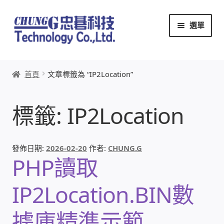
跳
跳
選單
至
至
導
主
覽
要
首頁
列
內
首頁
文章標籤為 “IP2Location”
容
關於忠碁
標籤:
IP2Location
本站文章導覽
本站AI文字客服
發佈日期:
2026-02-20
作者:
CHUNG.G
PHP讀取
創辦人:林慶忠
IP2Location.BIN數
頭份獅子會
據庫精準示範
竹南百齡扶輪社