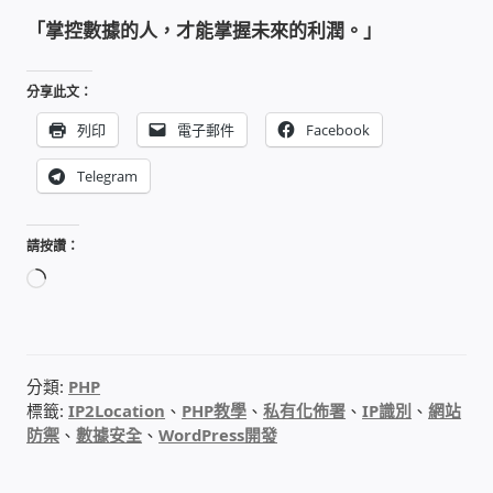
太陽能系統監視器
「掌控數據的人，才能掌握未來的利潤。」
監視器 信和 TBC 固定IP
分享此文：
列印
電子郵件
Facebook
監視器RS485開門開鐵門開燈開保全
Telegram
監控健檢‧舊換新專案
請按讚：
監視器異地備份備援
正
在
監控安防 工具 軟體 手冊
載
入...
電話總機 對講機
分類:
PHP
標籤:
IP2Location
、
PHP教學
、
私有化佈署
、
IP識別
、
網站
防禦
、
數據安全
、
WordPress開發
迅時數位網路電話總機