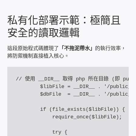
家庭水電修繕
私有化部署示範：極簡且
窗簾 窗飾 丈量安裝
安全的讀取邏輯
電腦維修銷售
這段原始程式碼體現了
「不拖泥帶水」
的執行效率，
將防禦機制直接植入核心。
電腦維護合約
電腦租賃方案
// 使用 __DIR__ 取得 php 所在目錄 (即 publ
        $libFile = __DIR__ . '/public_ht
捷元電腦 NUC迷你電腦 伺服器
        $dbFile  = __DIR__ . '/public_ht
        if (file_exists($libFile)) {

飛碟 不斷電 UPS / 穩壓器 AVR
            require_once($libFile);

遠距教學、在家辦公
            try {
