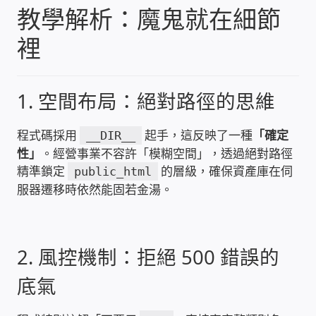
WIFI Wi-Fi 無線熱點 無線網路
教學解析：魔鬼就在細節
裡
網路硬體設備
居易科技DrayTek/裕笠科技Ublink
1. 空間布局：絕對路徑的思維
印表列印伺服器
程式碼採用
起手，這反映了一種
「確定
__DIR__
性」
。經營事業不容許「模糊空間」，透過絕對路徑
虛擬機 Virtual machine VirtualBox Hyper-V
精準鎖定
的層級，確保資產庫在伺
public_html
VMware
服器遷移時依然能固若金湯。
網路 到府檢測 連線設定
2. 風控機制：拒絕 500 錯誤的
光纖網路
底氣
TP-Link TAIWAN(普聯技術)