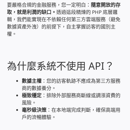
要嚴格合規的金融服務，您一定明白：
隨意開放的存
取，就是利潤的缺口。
透過這段精煉的 PHP 底層邏
雲端儲值型電表
輯，我們能實現在不依賴任何第三方雲端服務（避免
數據資產外洩）的前提下，自主掌握訪客的國別主
電子鎖安裝-實績案例
權。
電腦資訊-實績案例
電話總機安裝維修-實績案例
為什麼系統不使用 API？
聯絡我們
數據主權
：您的訪客軌跡不應成為第三方服務
商的數據養分。
徵 伙伴
極致穩定
：排除外部服務商斷線或調漲資費的
風險。
公益贊助、社會貢獻
毫秒級決策
：在本地端完成判斷，確保高端用
戶的流暢體驗。
聯盟合作包商