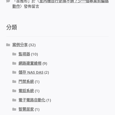
「
巫雅彤
」於〈
室內機自行更換不通？少一個專業剪編碼
動作
〉發佈留言
門禁安全控制 工具 軟體 手冊
建築技術設備設置
分類
租屋維修、租屋安全
案例分享
(32)
智慧電錶、儲值、雲端 電子式電錶
監視器
(10)
網路建置維修
(9)
公用房間插卡計費方案
儲存 NAS DAS
(2)
充電樁
門禁系統
(1)
電話系統
(1)
線上網路購物
電子電路自動化
(1)
智慧居家
(1)
DIY材料