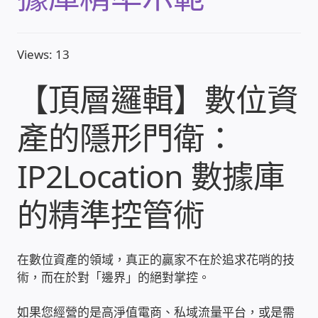
收費標準依據
Views: 13
照片紀實影音
【頂層邏輯】數位資
儀器設備
產的隱形門衛：
網路建置規劃維修-實績案例
IP2Location 數據庫
弱電工程-實績案例
的精準控管術
插卡計費
在數位資產的領域，真正的贏家不在於追求花哨的技
監視器安裝維修-實績案例
術，而在於對「邊界」的絕對掌控。
自動控制PLC專案設計-實績案例
如果您經營的是高淨值電商、私域流量平台，或是需