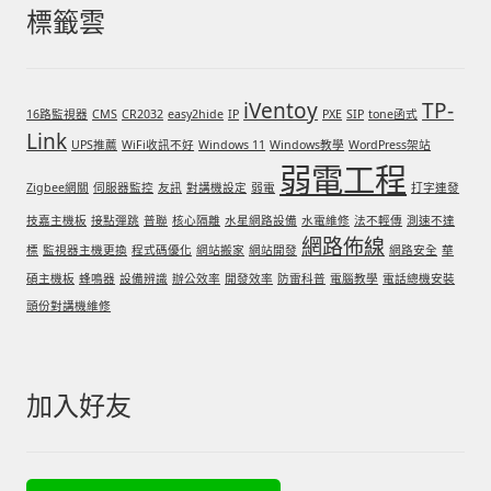
標籤雲
iVentoy
TP-
16路監視器
CMS
CR2032
easy2hide
IP
PXE
SIP
tone函式
Link
UPS推薦
WiFi收訊不好
Windows 11
Windows教學
WordPress架站
弱電工程
Zigbee網關
伺服器監控
友訊
對講機設定
弱電
打字連發
技嘉主機板
接點彈跳
普聯
核心隔離
水星網路設備
水電維修
法不輕傳
測速不達
網路佈線
標
監視器主機更換
程式碼優化
網站搬家
網站開發
網路安全
華
碩主機板
蜂鳴器
設備辨識
辦公效率
開發效率
防雷科普
電腦教學
電話總機安裝
頭份對講機維修
加入好友