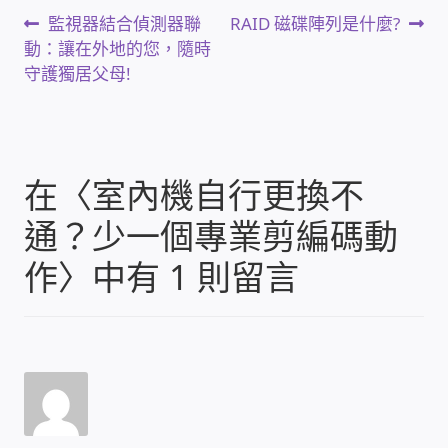
文
太陽能系統監視器
上
下
監視器結合偵測器聯
RAID 磁碟陣列是什麼?
一
一
動：讓在外地的您，隨時
章
篇
篇
守護獨居父母!
監視器 信和 TBC 固定IP
文
文
導
章:
章:
監視器RS485開門開鐵門開燈開保全
覽
在〈
室內機自行更換不
監控健檢‧舊換新專案
通？少一個專業剪編碼動
監視器異地備份備援
作
〉中有 1 則留言
監控安防 工具 軟體 手冊
電話總機 對講機
迅時數位網路電話總機