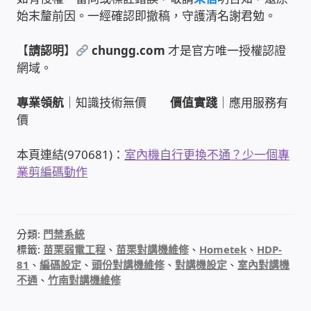
始末釐前因。一經確認即撤稿，守護清名謝君勉。
PHP程式設計
【
請認明
】
chungg.com
才是官方唯一授權認證
網路 工具 軟體 手冊
網域。
監視器安裝維修
專業領航
｜知識技術無價
價值實踐
｜應用服務有
價
監視器DIY
本頁連結(970681)：
室內機自行更換不通？少一個專
業剪編碼動作
監視器租賃方案
防盜保全-安防設備
分類:
門禁系統
昇銳電子(HI SHARP)智慧科技
標籤:
苗栗弱電工程
、
苗栗對講機維修
、
Hometek
、
HDP-
81
、
編碼設定
、
頭份對講機維修
、
對講機設定
、
室內對講機
不通
、
竹南對講機維修
鎧鋒企業(KCA)智能監視系統