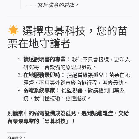
—— 客戶滿意的感嘆。
USB隨插即用視訊攝影機
數位廣告看板播放器
選擇忠碁科技，您的苗
栗在地守護者
電腦 工具 軟體 手冊
網路規劃架設
讀透說明書的專業：
我們不只會接線，更深入
研究每一台設備的原理與參數。
在地服務最即時：
拒絕當維護孤兒！苗栗在地
OpenMediaVault OMV
經營，不用等外縣市廠商排行程，叫修最快。
弱電系統專家：
從監視器、對講機到門禁系
NAS到府安裝服務
統，我們懂技術，更懂服務。
DAS 直連式附加存儲
別讓家中的弱電設備成為孤兒，遇到疑難雜症，交給
苗栗最專業的「忠碁科技」！
出租套房出租 網路維護管理 房東免煩惱
分享此文：