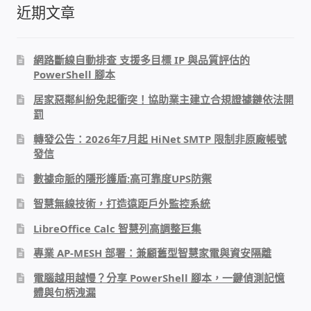
近期文章
感應式門鎖、電子鎖
網路斷線自動排查 支援多目標 IP 與品質評估的
電梯樓層刷卡管制
PowerShell 腳本
居家惡鄰糾紛免起衝突！協助業主建立合規證據鏈依法開
停車場、社區大樓 車道管制系統
罰
轉發公告：2026年7月起 HiNet SMTP 限制非原廠帳號
風速傳感器+PLC自動控制
發信
數據命脈的隱形護盾:高可靠度UPS防禦
mOA雲考勤 指紋、卡片、手機APP GPS打卡
智慧無線技術，打造遠距戶外監控系統
智慧櫃
LibreOffice Calc 智慧列高調整巨集
專業 AP-MESH 部署：兼顧舊型智慧家電與資安隔離
電子鎖 凱特安Kwikset
電腦越用越慢？分享 PowerShell 腳本，一鍵偵測記憶
體與句柄洩漏
電子模組電路模塊