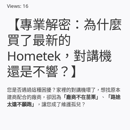
Views: 16
收費標準依據
【專業解密：為什麼
照片紀實影音
買了最新的
儀器設備
Hometek，對講機
網路建置規劃維修-實績案例
還是不響？】
弱電工程-實績案例
您是否遇過這種困擾？家裡的對講機壞了，想找原本
插卡計費
建商配合的廠商，卻因為
「廠商不在苗栗」
、
「路途
太遠不願跑」
，讓您成了維護孤兒？
監視器安裝維修-實績案例
自動控制PLC專案設計-實績案例