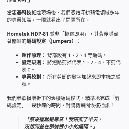
家庭水電修繕
當
忠碁科技
抵達現場後，我們憑藉深耕弱電領域多年
的專業知識，一眼就看出了問題所在。
窗簾 窗飾 丈量安裝
Hometek HDP-81
並非「插電即用」，其背後隱藏
著關鍵的
編碼設定（Jumpers）
：
電腦維修銷售
運作原理：
背部設有 1、2、4 等編碼。
電腦維護合約
設定規則：
將短路剪掉代表 1、2、4，不剪代
表 0。
電腦租賃方案
專業校對：
所有剪斷的數字加起來即本機之編
號。
捷元電腦 NUC迷你電腦 伺服器
我們參照損壞拆下的舊機編碼模式，精準地完成「剪
飛碟 不斷電 UPS / 穩壓器 AVR
碼設定」，幾秒鐘的時間，對講機瞬間恢復通訊！
「原來這就是專業！我研究了半天，
遠距教學、在家辦公
沒想到差在那幾根小小的編碼。」