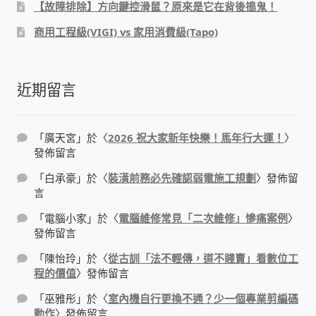
【故障排除】方向鍵控滑鼠？原來是它在背後搗鬼！
門禁安全控制 工具 軟體 手冊
商用工程級(VIGI) vs 家用消費級(Tapo)
建築技術設備設置
近期留言
租屋維修、租屋安全
「
廣天宮
」於〈
2026 祝大家新年快樂！馬年行大運！
〉
智慧電錶、儲值、雲端 電子式電錶
發佈留言
「
白承豪
」於〈
裝潢前務必先確認弱電施工規劃
〉發佈留
公用房間插卡計費方案
言
「
電腦小家
」於〈
電腦維修常見「二次維修」慘痛案例
〉
充電樁
發佈留言
「
陳怡玲
」於〈
從古訓「法不輕傳，道不賤賣」看數位工
線上網路購物
程的價值
〉發佈留言
「
巫雅彤
」於〈
室內機自行更換不通？少一個專業剪編碼
DIY材料
動作
〉發佈留言