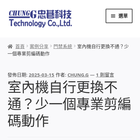
跳
跳
選單
至
至
導
主
覽
要
首頁
列
內
首頁
案例分享
門禁系統
室內機自行更換不通？少
容
一個專業剪編碼動作
關於忠碁
本站文章導覽
發佈日期:
2025-03-15
作者:
CHUNG.G
—
1 則留言
室內機自行更換不
本站AI文字客服
通？少一個專業剪編
創辦人:林慶忠
碼動作
頭份獅子會
竹南百齡扶輪社