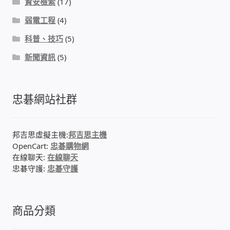
資安檢索
(17)
弱電工程
(4)
科普、技巧
(5)
新聞資訊
(5)
忠碁網站社群
邦吉思虛擬主機:
邦吉思主機
OpenCart:
忠碁購物網
在線聊天:
在線聊天
忠碁守護:
忠碁守護
商品分類