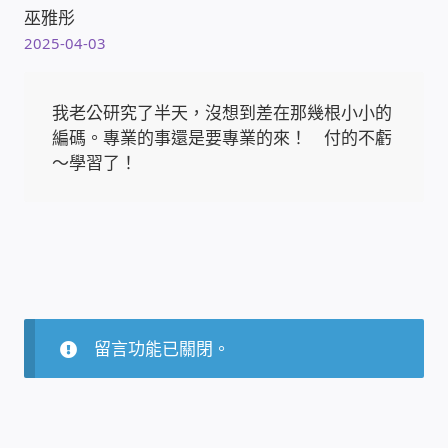
IP-PBX 租賃 借測 (雲端總機)
巫雅彤
2025-04-03
通航國際(Tonnet)
我老公研究了半天，沒想到差在那幾根小小的
DCS 數位通訊系統
編碼。專業的事還是要專業的來！ 付的不虧
～學習了！
NEC SL2100 電話總機 數位IP通訊系統
安立達(Aristel)
聯盟電子(LINEMEX)
網路型門口視訊對講機
留言功能已關閉。
電話 工具 軟體 手冊
門禁安全控制