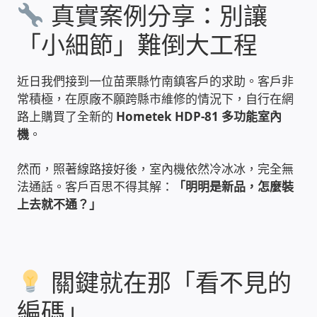
真實案例分享：別讓
雲端儲值型電表
「小細節」難倒大工程
電子鎖安裝-實績案例
近日我們接到一位苗栗縣竹南鎮客戶的求助。客戶非
常積極，在原廠不願跨縣市維修的情況下，自行在網
電腦資訊-實績案例
路上購買了全新的
Hometek HDP-81 多功能室內
機
。
電話總機安裝維修-實績案例
然而，照著線路接好後，室內機依然冷冰冰，完全無
聯絡我們
法通話。客戶百思不得其解：
「明明是新品，怎麼裝
上去就不通？」
徵 伙伴
公益贊助、社會貢獻
關鍵就在那「看不見的
聯盟合作包商
編碼」