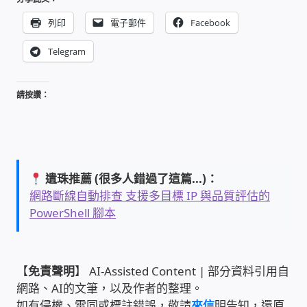
WIFI Wi-Fi 無線熱點 無線網路
列印
電子郵件
Facebook
網路硬體設備
Telegram
居易科技DrayTek/裕笠科技Ublink
請按讚：
印表列印伺服器
虛擬機 Virtual machine VirtualBox Hyper-V
VMware
遺珠推薦 (很多人錯過了這篇...)：
網路斷線自動排查 支援多目標 IP 與品質評估的
PowerShell 腳本
網路 到府檢測 連線設定
光纖網路
【
免責聲明
】 AI-Assisted Content | 部分資料引用自
網路、AI的文筆，以及作者的整理。
TP-Link TAIWAN(普聯技術)
如有侵權、雷同或標註錯誤，敬請
來信
明告知，還原