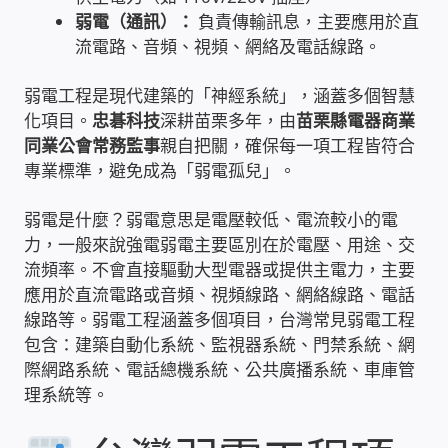
弱電（通訊）：
負責傳輸訊息，主要應用於直
雲端儲值型電表
流電路、音頻、視頻、網絡及電話線路。
弱電工程是現代建築的「神經系統」，涵蓋多個智慧
電子鎖安裝-實績案例
化項目。
忠碁科技
深耕苗栗多年，由
苗栗縣電器商業
同業公會常務監事
親自把關，確保每一項工程皆符合
電腦資訊-實績案例
專業標準，避免成為「弱電孤兒」。
電話總機安裝維修-實績案例
弱電是什麼？弱電意思是電壓較低、電流較小的電
力，一般來說強電弱電主要區別在於電壓、用途、交
聯絡我們
流頻率。不會直接驅動大型電器或提供主電力，主要
應用於直流電路或音頻、視頻線路、網絡線路、電話
徵 伙伴
線路等。弱電工程涵蓋多個項目，台灣常見弱電工程
包含：建築自動化系統、監視器系統、門禁系統、網
際網路系統、電話總機系統、公共廣播系統、車庫管
公益贊助、社會貢獻
理系統等。
聯盟合作包商