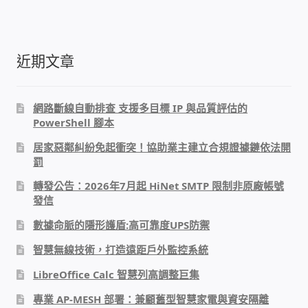
導
章:
章:
覽
門禁安全控制 工具 軟體 手冊
近期文章
建築技術設備設置
租屋維修、租屋安全
網路斷線自動排查 支援多目標 IP 與品質評估的
PowerShell 腳本
智慧電錶、儲值、雲端 電子式電錶
居家惡鄰糾紛免起衝突！協助業主建立合規證據鏈依法開
罰
公用房間插卡計費方案
轉發公告：2026年7月起 HiNet SMTP 限制非原廠帳號
發信
充電樁
數據命脈的隱形護盾:高可靠度UPS防禦
智慧無線技術，打造遠距戶外監控系統
線上網路購物
LibreOffice Calc 智慧列高調整巨集
DIY材料
專業 AP-MESH 部署：兼顧舊型智慧家電與資安隔離