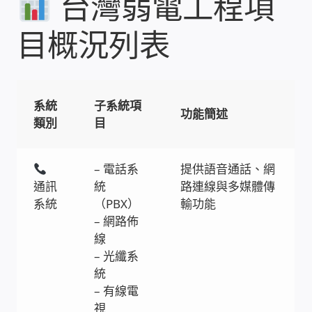
台灣弱電工程項
家庭水電修繕
目概況列表
窗簾 窗飾 丈量安裝
電腦維修銷售
系統
子系統項
功能簡述
類別
目
電腦維護合約
– 電話系
提供語音通話、網
電腦租賃方案
通訊
統
路連線與多媒體傳
系統
（PBX）
輸功能
捷元電腦 NUC迷你電腦 伺服器
– 網路佈
線
飛碟 不斷電 UPS / 穩壓器 AVR
– 光纖系
統
遠距教學、在家辦公
– 有線電
視