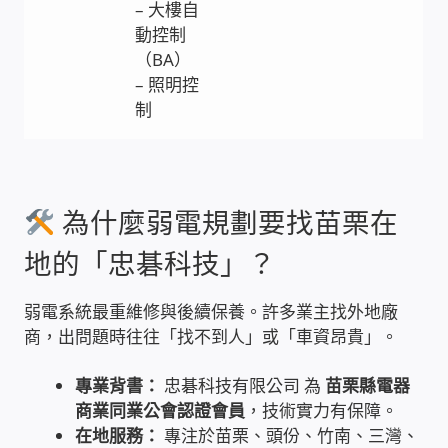
– 大樓自
PHP程式設計
動控制
（BA）
網路 工具 軟體 手冊
– 照明控
制
監視器安裝維修
監視器DIY
為什麼弱電規劃要找苗栗在
監視器租賃方案
地的「忠碁科技」？
防盜保全-安防設備
弱電系統最重維修與後續保養。許多業主找外地廠
商，出問題時往往「找不到人」或「車資昂貴」。
昇銳電子(HI SHARP)智慧科技
專業背書：
忠碁科技有限公司 為
苗栗縣電器
商業同業公會認證會員
，技術實力有保障。
鎧鋒企業(KCA)智能監視系統
在地服務：
專注於苗栗、頭份、竹南、三灣、