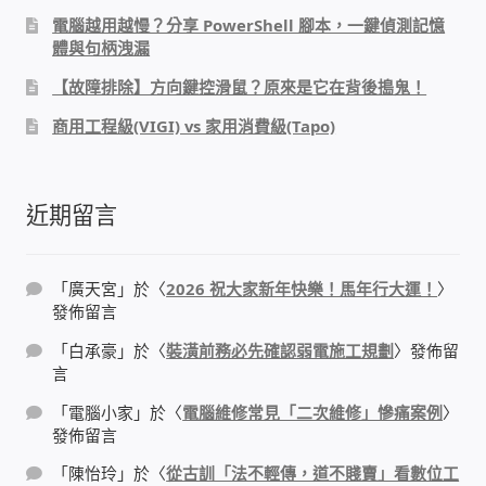
電腦越用越慢？分享 PowerShell 腳本，一鍵偵測記憶
我的帳號
體與句柄洩漏
【故障排除】方向鍵控滑鼠？原來是它在背後搗鬼！
結帳
商用工程級(VIGI) vs 家用消費級(Tapo)
購物車
近期留言
退款和退貨政策
「
廣天宮
」於〈
2026 祝大家新年快樂！馬年行大運！
〉
發佈留言
「
白承豪
」於〈
裝潢前務必先確認弱電施工規劃
〉發佈留
言
「
電腦小家
」於〈
電腦維修常見「二次維修」慘痛案例
〉
發佈留言
「
陳怡玲
」於〈
從古訓「法不輕傳，道不賤賣」看數位工