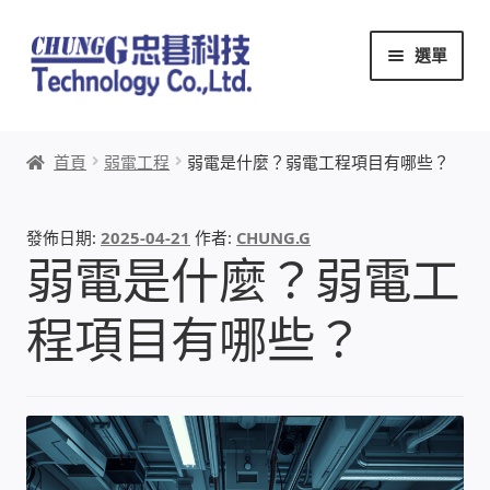
跳
跳
選單
至
至
導
主
覽
要
首頁
列
內
首頁
弱電工程
弱電是什麼？弱電工程項目有哪些？
容
關於忠碁
發佈日期:
2025-04-21
作者:
CHUNG.G
本站文章導覽
弱電是什麼？弱電工
本站AI文字客服
程項目有哪些？
創辦人:林慶忠
頭份獅子會
竹南百齡扶輪社