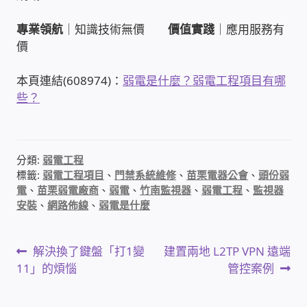
專業領航
｜知識技術無價
價值實踐
｜應用服務有
感應式門鎖、電子鎖
價
電梯樓層刷卡管制
本頁連結(608974)：
弱電是什麼？弱電工程項目有哪
些？
停車場、社區大樓 車道管制系統
風速傳感器+PLC自動控制
分類:
弱電工程
標籤:
弱電工程項目
、
門禁系統維修
、
苗栗電器公會
、
頭份弱
mOA雲考勤 指紋、卡片、手機APP GPS打卡
電
、
苗栗弱電廠商
、
弱電
、
竹南監視器
、
弱電工程
、
監視器
安裝
、
網路佈線
、
弱電是什麼
智慧櫃
文
上
下
解決換了鍵盤「打1變
建置兩地 L2TP VPN 遠端
電子鎖 凱特安Kwikset
一
一
11」的煩惱
管控案例
章
篇
篇
電子模組電路模塊
文
文