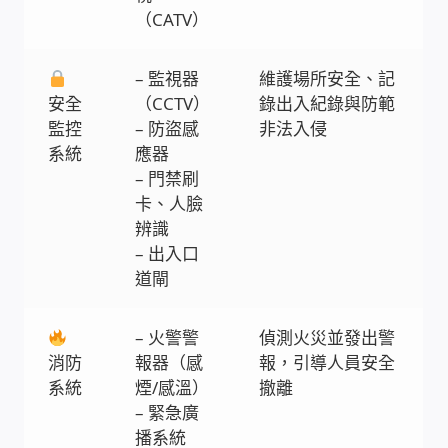
（CATV）
USB隨插即用視訊攝影機
– 監視器
維護場所安全、記
數位廣告看板播放器
安全
（CCTV）
錄出入紀錄與防範
監控
– 防盜感
非法入侵
電腦 工具 軟體 手冊
系統
應器
– 門禁刷
網路規劃架設
卡、人臉
辨識
OpenMediaVault OMV
– 出入口
道閘
NAS到府安裝服務
– 火警警
偵測火災並發出警
DAS 直連式附加存儲
消防
報器（感
報，引導人員安全
系統
煙/感溫）
撤離
出租套房出租 網路維護管理 房東免煩惱
– 緊急廣
播系統