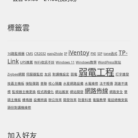
標籤雲
iVentoy
TP-
16路監視器
CMS
CR2032
easy2hide
IP
PXE
SIP
tone函式
Link
UPS推薦
WiFi收訊不好
Windows 11
Windows教學
WordPress架站
弱電工程
Zigbee網關
伺服器監控
友訊
對講機設定
弱電
打字連發
技嘉主機板
接點彈跳
普聯
核心隔離
水星網路設備
水電維修
法不輕傳
測速不達
網路佈線
標
監視器主機更換
程式碼優化
網站搬家
網站開發
網路安全
華
碩主機板
蜂鳴器
設備辨識
辦公效率
開發效率
防雷科普
電腦教學
電話總機安裝
頭份對講機維修
加入好友