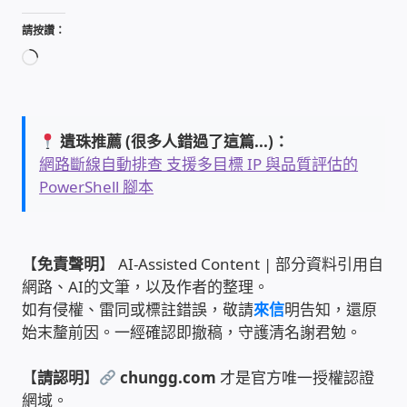
IP-PBX 租賃 借測 (雲端總機)
請按讚：
通航國際(Tonnet)
正
在
載
DCS 數位通訊系統
入...
遺珠推薦 (很多人錯過了這篇...)：
NEC SL2100 電話總機 數位IP通訊系統
網路斷線自動排查 支援多目標 IP 與品質評估的
PowerShell 腳本
安立達(Aristel)
聯盟電子(LINEMEX)
【
免責聲明
】 AI-Assisted Content | 部分資料引用自
網路、AI的文筆，以及作者的整理。
網路型門口視訊對講機
如有侵權、雷同或標註錯誤，敬請
來信
明告知，還原
始末釐前因。一經確認即撤稿，守護清名謝君勉。
電話 工具 軟體 手冊
【
請認明
】
chungg.com
才是官方唯一授權認證
網域。
門禁安全控制