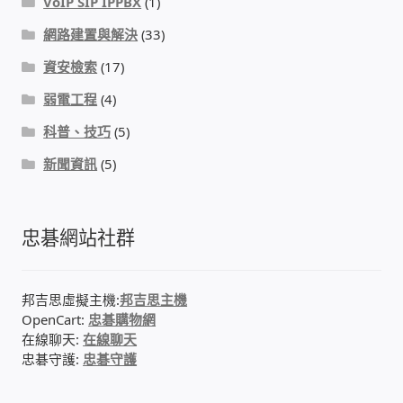
VoIP SIP IPPBX
(1)
網路建置與解決
(33)
資安檢索
(17)
弱電工程
(4)
科普、技巧
(5)
新聞資訊
(5)
忠碁網站社群
邦吉思虛擬主機:
邦吉思主機
OpenCart:
忠碁購物網
在線聊天:
在線聊天
忠碁守護:
忠碁守護