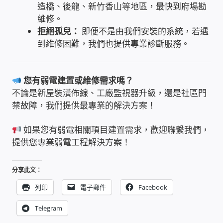
造橋、後龍、新竹香山等地區，最快到府場勘
太陽能系統監視器
維修。
拒絕孤兒：
即便不是由我們安裝的系統，若遇
監視器 信和 TBC 固定IP
到維修困難，我們也提供專業診斷服務。
監視器RS485開門開鐵門開燈開保全
您有弱電建置或維修需求嗎？
監控健檢‧舊換新專案
不論是新屋裝潢佈線、工廠監視器升級，還是社區門
禁故障，我們提供最專業的解決方案！
監視器異地備份備援
如果您有弱電相關項目建置需求，歡迎聯繫我們，
提供您專業弱電工程解決方案！
監控安防 工具 軟體 手冊
分享此文：
電話總機 對講機
列印
電子郵件
Facebook
迅時數位網路電話總機
Telegram