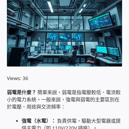
收費標準依據
照片紀實影音
儀器設備
網路建置規劃維修-實績案例
Views: 36
弱電工程-實績案例
弱電是什麼？
簡單來說，弱電是指電壓較低、電流較
插卡計費
小的電力系統。一般來說，強電與弱電的主要區別在
於電壓、用途與交流頻率：
監視器安裝維修-實績案例
強電（水電）：
負責供電，驅動大型電器或提
自動控制PLC專案設計-實績案例
供主電力（如 110V/220V 插座）。