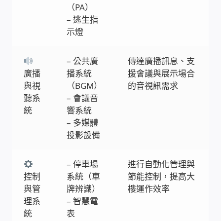
WIFI Wi-Fi 無線熱點 無線網路
（PA）
– 逃生指
示燈
網路硬體設備
居易科技DrayTek/裕笠科技Ublink
– 公共廣
傳達廣播訊息、支
廣播
播系統
援會議與展示場合
與視
（BGM）
的音視訊需求
印表列印伺服器
聽系
– 會議音
統
響系統
虛擬機 Virtual machine VirtualBox Hyper-V
– 多媒體
VMware
投影設備
網路 到府檢測 連線設定
– 停車場
進行自動化管理與
控制
系統（車
節能控制，提高大
光纖網路
與管
牌辨識）
樓運作效率
理系
– 智慧電
TP-Link TAIWAN(普聯技術)
統
表