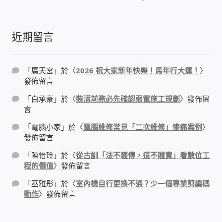
我的帳號
近期留言
結帳
購物車
「
廣天宮
」於〈
2026 祝大家新年快樂！馬年行大運！
〉
發佈留言
退款和退貨政策
「
白承豪
」於〈
裝潢前務必先確認弱電施工規劃
〉發佈留
言
「
電腦小家
」於〈
電腦維修常見「二次維修」慘痛案例
〉
發佈留言
「
陳怡玲
」於〈
從古訓「法不輕傳，道不賤賣」看數位工
程的價值
〉發佈留言
「
巫雅彤
」於〈
室內機自行更換不通？少一個專業剪編碼
動作
〉發佈留言