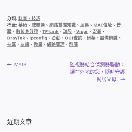
感應式門鎖、電子鎖
分類:
科普、技巧
標籤:
華碩
、
威聯通
、
網路基礎知識
、
居易
、
MAC位址
、
普
聯
、
數位身分證
、
TP-Link
、
瑞昱
、
Vigor
、
宏碁
、
電梯樓層刷卡管制
DrayTek
、
ipconfig
、
合勤
、
OUI查詢
、
研華
、
設備辨識
、
技嘉
、
友訊
、
微星
、
網路管理
、
群暉
停車場、社區大樓 車道管制系統
文
上
下
風速傳感器+PLC自動控制
MYIP
監視器結合偵測器聯動：
一
一
讓在外地的您，隨時守護
章
篇
篇
獨居父母!
mOA雲考勤 指紋、卡片、手機APP GPS打卡
文
文
導
章:
章:
智慧櫃
覽
電子鎖 凱特安Kwikset
近期文章
電子模組電路模塊