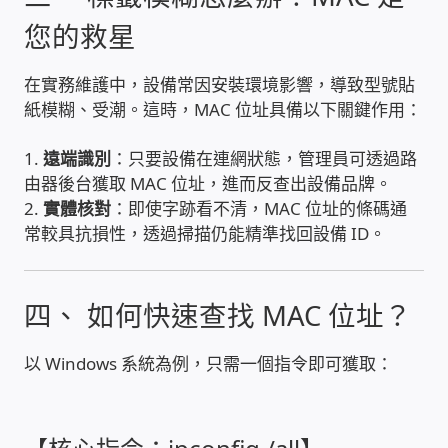
WIFI Wi-Fi 無線熱點 無線網路
您的救星
網路硬體設備
在實務維護中，設備常因安裝環境影響，導致型號貼
紙模糊、受潮。這時，MAC 位址具備以下關鍵作用：
居易科技DrayTek/裕笠科技Ublink
1.
遠端識別
：只要設備在連網狀態，管理員可透過路
印表列印伺服器
由器後台獲取 MAC 位址，進而反查出設備品牌。
2.
實體核對
：即使字跡看不清，MAC 位址的條碼通
虛擬機 Virtual machine VirtualBox Hyper-V
常較具抗損性，透過掃描仍能精準找回設備 ID。
VMware
四、 如何快速查找 MAC 位址？
網路 到府檢測 連線設定
以 Windows 系統為例，只需一個指令即可獲取：
光纖網路
TP-Link TAIWAN(普聯技術)