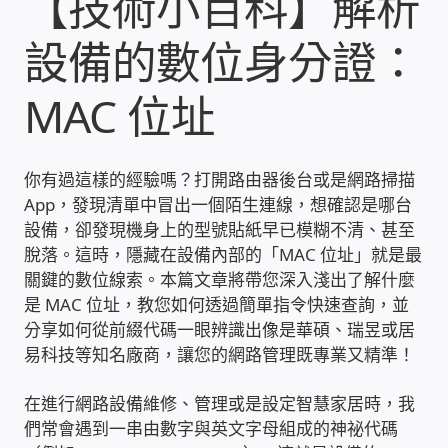
【技術小百科】解析
設備的數位身分證：
收費標準依據
MAC 位址
照片紀實影音
儀器設備
你有過這樣的經驗嗎？打開路由器後台或是網路掃描
App，發現清單中冒出一個陌生連線，想確認是哪台
網路建置規劃維修-實績案例
設備，卻發現機身上的型號貼紙早已模糊不清、甚至
脫落。這時，隱藏在設備內部的「MAC 位址」就是最
弱電工程-實績案例
關鍵的數位線索。本篇文章將帶您深入淺出了解什麼
是 MAC 位址，教您如何透過簡單指令快速查詢，並
插卡計費
分享如何從前綴代碼一眼辨識出像是華碩、瑞昱或居
易科技等知名廠商，讓您的網路管理既專業又精準！
監視器安裝維修-實績案例
在進行網路設備維修、管理或是設定智慧家居時，我
們常會遇到一串由數字與英文字母組成的神祕代碼
自動控制PLC專案設計-實績案例