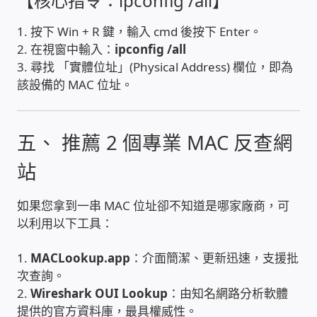
【核心指令：ipconfig /all】
PHP程式設計
1. 按下 Win + R 鍵，輸入 cmd 後按下 Enter。
2. 在視窗中輸入：
ipconfig /all
網路 工具 軟體 手冊
3. 尋找 「實體位址」(Physical Address) 欄位，即為
該設備的 MAC 位址。
監視器安裝維修
監視器DIY
五、 推薦 2 個專業 MAC 反查網
站
監視器租賃方案
如果您拿到一串 MAC 位址卻不知道是哪家廠商，可
防盜保全-安防設備
以利用以下工具：
昇銳電子(HI SHARP)智慧科技
1.
MACLookup.app
：介面簡潔、更新迅速，支援批
次查詢。
鎧鋒企業(KCA)智能監視系統
2.
Wireshark OUI Lookup
：由知名網路分析軟體
提供的官方資料庫，最具權威性。