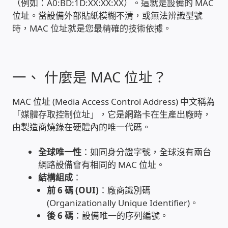
（例如：A0:BD:1D:XX:XX:XX）。這就是設備的 MAC
位址。當設備外部貼紙模糊不清，或無法辨識型號
雲端儲值型電表
時，MAC 位址就是您最精確的技術依據。
電子鎖安裝-實績案例
一、 什麼是 MAC 位址？
電腦資訊-實績案例
MAC 位址 (Media Access Control Address) 中文稱為
電話總機安裝維修-實績案例
「媒體存取控制位址」，它是網路卡在生產出廠時，
由製造商燒錄在硬體內的唯一代碼。
聯絡我們
全球唯一性
：如同身分證字號，全球沒有兩台
徵 伙伴
網路設備會有相同的 MAC 位址。
結構組成
：
公益贊助、社會貢獻
前 6 碼 (OUI)
：廠商識別碼
(Organizationally Unique Identifier)。
後 6 碼
：設備唯一的序列編號。
聯盟合作包商