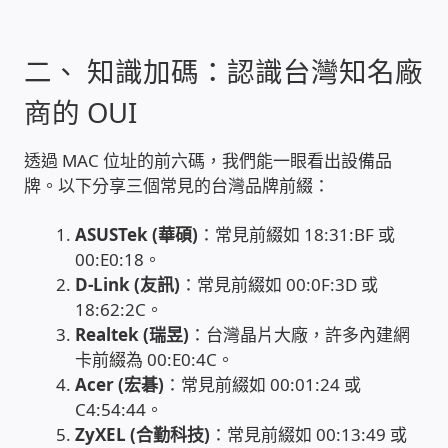
家庭水電修繕
二、 知識加碼：認識台灣知名廠
窗簾 窗飾 丈量安裝
商的 OUI
電腦維修銷售
透過 MAC 位址的前六碼，我們能一眼看出設備品
牌。以下分享三個常見的台灣品牌前綴：
電腦維護合約
ASUSTek (華碩)
：常見前綴如 18:31:BF 或
電腦租賃方案
00:E0:18。
D-Link (友訊)
：常見前綴如 00:0F:3D 或
捷元電腦 NUC迷你電腦 伺服器
18:62:2C。
Realtek (瑞昱)
：台灣晶片大廠，許多內建網
卡前綴為 00:E0:4C。
飛碟 不斷電 UPS / 穩壓器 AVR
Acer (宏碁)
：常見前綴如 00:01:24 或
C4:54:44。
遠距教學、在家辦公
ZyXEL (合勤科技)
：常見前綴如 00:13:49 或