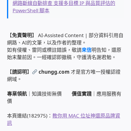
IP-PBX 租賃 借測 (雲端總機)
網路斷線自動排查 支援多目標 IP 與品質評估的
PowerShell 腳本
通航國際(Tonnet)
DCS 數位通訊系統
【
免責聲明
】 AI-Assisted Content | 部分資料引用自
網路、AI的文筆，以及作者的整理。
如有侵權、雷同或標註錯誤，敬請
來信
明告知，還原
NEC SL2100 電話總機 數位IP通訊系統
始末釐前因。一經確認即撤稿，守護清名謝君勉。
安立達(Aristel)
【
請認明
】
chungg.com
才是官方唯一授權認證
網域。
聯盟電子(LINEMEX)
專業領航
｜知識技術無價
價值實踐
｜應用服務有
網路型門口視訊對講機
價
電話 工具 軟體 手冊
本頁連結(182975)：
教你用 MAC 位址神還原品牌資
訊
門禁安全控制