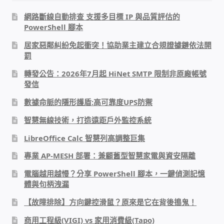
網路斷線自動排查 支援多目標 IP 與品質評估的
門禁安全控制 工具 軟體 手冊
PowerShell 腳本
居家惡鄰糾紛免起衝突！協助業主建立合規證據鏈依法開
建築技術設備設置
罰
轉發公告：2026年7月起 HiNet SMTP 限制非原廠帳號
租屋維修、租屋安全
發信
數據命脈的隱形護盾:高可靠度UPS防禦
智慧電錶、儲值、雲端 電子式電錶
智慧無線技術，打造遠距戶外監控系統
公用房間插卡計費方案
LibreOffice Calc 智慧列高調整巨集
專業 AP-MESH 部署：兼顧舊型智慧家電與資安隔離
充電樁
電腦越用越慢？分享 PowerShell 腳本，一鍵偵測記憶
體與句柄洩漏
線上網路購物
【故障排除】方向鍵控滑鼠？原來是它在背後搗鬼！
DIY材料
商用工程級(VIGI) vs 家用消費級(Tapo)