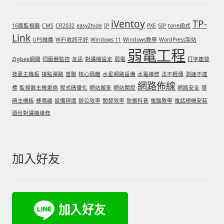
iVentoy
TP-
16路監視器
CMS
CR2032
easy2hide
IP
PXE
SIP
tone函式
Link
UPS推薦
WiFi收訊不好
Windows 11
Windows教學
WordPress架站
弱電工程
Zigbee網關
伺服器監控
友訊
對講機設定
弱電
打字連發
技嘉主機板
接點彈跳
普聯
核心隔離
水星網路設備
水電維修
法不輕傳
測速不達
網路佈線
標
監視器主機更換
程式碼優化
網站搬家
網站開發
網路安全
華
碩主機板
蜂鳴器
設備辨識
辦公效率
開發效率
防雷科普
電腦教學
電話總機安裝
頭份對講機維修
加入好友