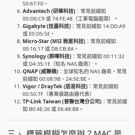
50:67:F0。
USB隨插即用視訊攝影機
Advantech (研華科技)
：常見前綴如
00:D0:C9 或 74:FE:48（工業電腦龍頭）。
數位廣告看板播放器
Gigabyte (技嘉科技)
：常見前綴如 14:DD:A9
或 E0:D5:5E。
電腦 工具 軟體 手冊
Micro-Star (MSI 微星科技)
：常見前綴如
00:16:17 或 D8:CB:8A。
Synology (群暉科技)
：常見前綴如 00:11:32
網路規劃架設
或 D4:35:1E（知名 NAS 廠商）。
QNAP (威聯通)
：全球知名的 NAS 廠商。常見
OpenMediaVault OMV
前綴如 00:08:9B、24:5E:BE。
Vigor / DrayTek (居易科技)
：常見前綴如
NAS到府安裝服務
00:50:7F（專業級路由器代表）
TP-Link Taiwan (普聯台灣分公司)
：常見前綴
DAS 直連式附加存儲
如 B0:4E:26 或 E8:48:B8。
出租套房出租 網路維護管理 房東免煩惱
三、 標籤模糊怎麼辦？MAC 是