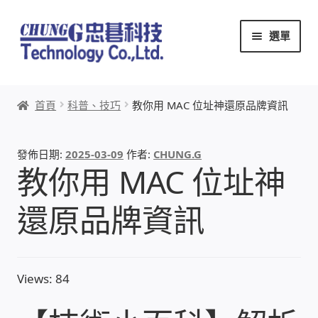
跳
跳
選單
至
至
導
主
覽
要
首頁
列
內
首頁
科普、技巧
教你用 MAC 位址神還原品牌資訊
容
關於忠碁
發佈日期:
2025-03-09
作者:
CHUNG.G
本站文章導覽
教你用 MAC 位址神
本站AI文字客服
還原品牌資訊
創辦人:林慶忠
Views: 84
頭份獅子會
竹南百齡扶輪社