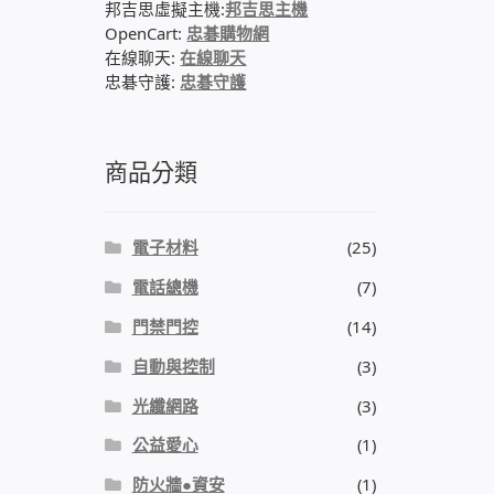
邦吉思虛擬主機:
邦吉思主機
OpenCart:
忠碁購物網
在線聊天:
在線聊天
忠碁守護:
忠碁守護
商品分類
電子材料
(25)
電話總機
(7)
門禁門控
(14)
自動與控制
(3)
光纖網路
(3)
公益愛心
(1)
防火牆●資安
(1)