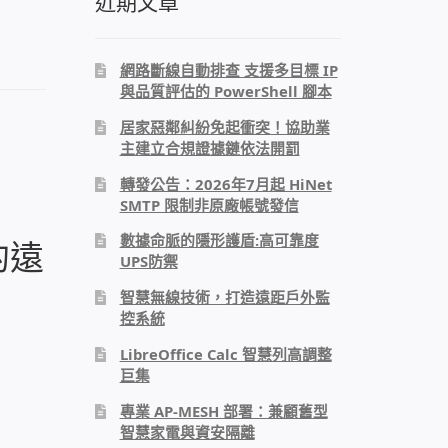
近期文章
網路斷線自動排查 支援多目標 IP
與品質評估的 PowerShell 腳本
居家惡鄰糾紛免起衝突！協助業
主建立合規證據鏈依法開罰
轉發公告：2026年7月起 HiNet
SMTP 限制非原廠帳號發信
數據命脈的隱形護盾:高可靠度
的遠
UPS防禦
智慧無線技術，打造遠距戶外監
控系統
LibreOffice Calc 智慧列高調整
巨集
專業 AP-MESH 部署：兼顧舊型
智慧家電與資安隔離