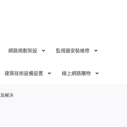
網路規劃架設
監視器安裝維修
建築技術設備設置
線上網路購物
視器安裝維修
電話總機 對講機
門禁安全控制
建築技術設備
題及解決