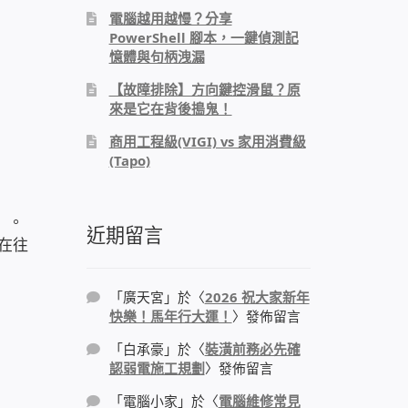
電腦越用越慢？分享
PowerShell 腳本，一鍵偵測記
憶體與句柄洩漏
【故障排除】方向鍵控滑鼠？原
來是它在背後搗鬼！
商用工程級(VIGI) vs 家用消費級
(Tapo)
」。
近期留言
在往
「
廣天宮
」於〈
2026 祝大家新年
快樂！馬年行大運！
〉發佈留言
「
白承豪
」於〈
裝潢前務必先確
認弱電施工規劃
〉發佈留言
「
電腦小家
」於〈
電腦維修常見