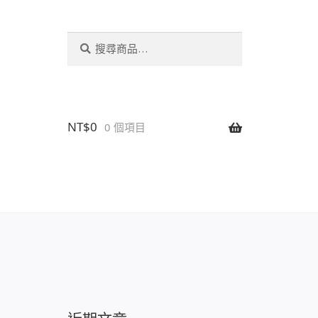
搜
搜
尋
尋
關
鍵
字:
NT$
0
0 個項目
設置