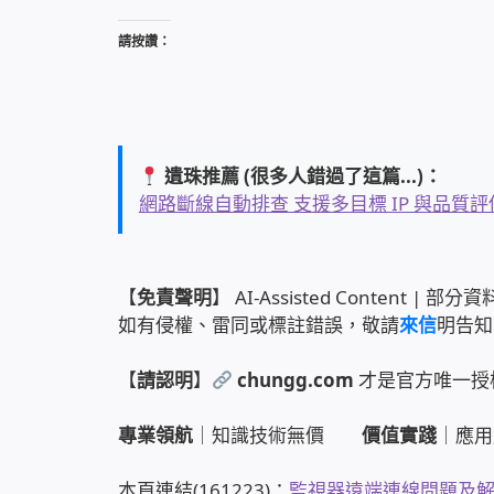
請按讚：
遺珠推薦 (很多人錯過了這篇...)：
網路斷線自動排查 支援多目標 IP 與品質評估的 
【
免責聲明
】 AI-Assisted Content
如有侵權、雷同或標註錯誤，敬請
來信
明告知
【
請認明
】
chungg.com
才是官方唯一授
專業領航
｜知識技術無價
價值實踐
｜應用
本頁連結(161223)：
監視器遠端連線問題及