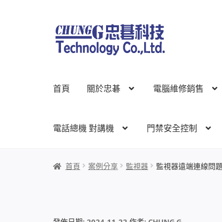
跳
跳
至
至
導
主
覽
要
列
內
首頁
關於忠碁
電腦維修銷售
容
電話總機 對講機
門禁安全控制
首頁
關於忠碁
電腦維修銷售
網路規劃架設
監
首頁
案例分享
監視器
監視器遠端連線問
線上網路購物
發佈日期:
2024-11-22
作者:
CHUNG.G