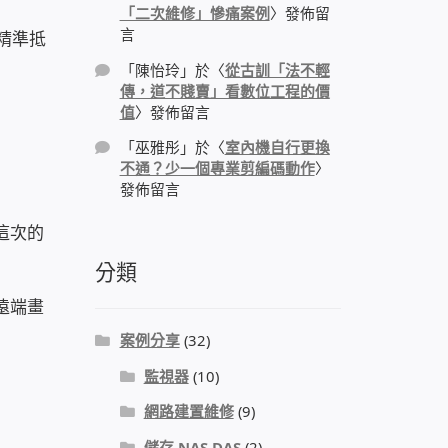
「二次維修」慘痛案例
〉發佈留
言
能精準抵
「
陳怡玲
」於〈
從古訓「法不輕
傳，道不賤賣」看數位工程的價
值
〉發佈留言
「
巫雅彤
」於〈
室內機自行更換
不通？少一個專業剪編碼動作
〉
發佈留言
這次的
分類
遠端畫
案例分享
(32)
監視器
(10)
網路建置維修
(9)
儲存 NAS DAS
(2)