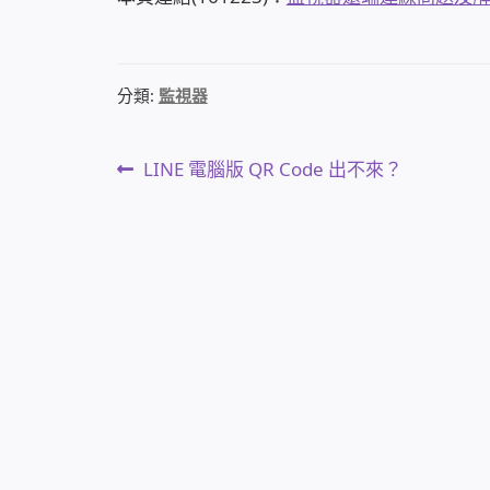
分類:
監視器
文
上
LINE 電腦版 QR Code 出不來？
一
章
篇
文
導
章:
覽