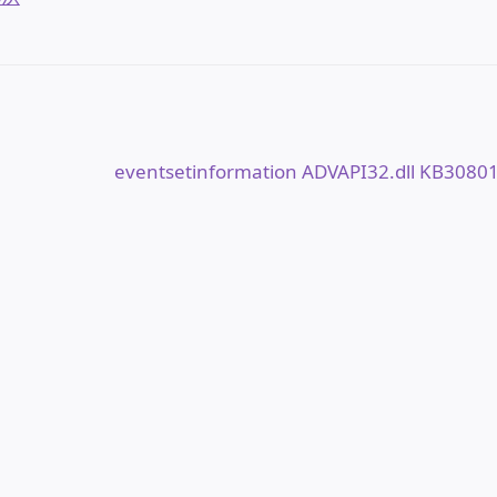
下
eventsetinformation ADVAPI32.dll KB3080
一
篇
文
章: