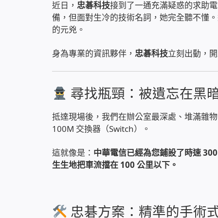
近日，
忠碁科技
接到了一通充滿疑惑的求助電
備，但面對生冷的技術名詞，她完全聽不懂。
的元兇。
身為專業的資訊夥伴，
忠碁科技
立刻出動，開
尋找瓶頸：被遺忘在黑
抵達現場後，我們在辦公室最深處、堆滿雜物
100M 交換器（Switch）。
這就像是：
中華電信已經為您鋪設了時速 30
生生地把車流擋在 100 公里以下。
忠碁方案：精準的手術