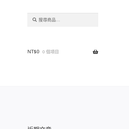
搜
搜
尋
尋
關
鍵
字:
NT$
0
0 個項目
設置