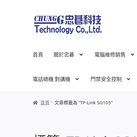
跳
跳
至
至
導
主
覽
要
列
內
首頁
關於忠碁
電腦維修銷售
容
電話總機 對講機
門禁安全控制
首頁
關於忠碁
電腦維修銷售
網路規劃架設
監
首頁
文章標籤為 “TP-Link SG105”
線上網路購物