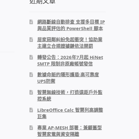
近期文章
網路斷線自動排查 支援多目標 IP
與品質評估的 PowerShell 腳本
居家惡鄰糾紛免起衝突！協助業
主建立合規證據鏈依法開罰
轉發公告：2026年7月起 HiNet
SMTP 限制非原廠帳號發信
數據命脈的隱形護盾:高可靠度
UPS防禦
智慧無線技術，打造遠距戶外監
控系統
LibreOffice Calc 智慧列高調整
巨集
專業 AP-MESH 部署：兼顧舊型
智慧家電與資安隔離