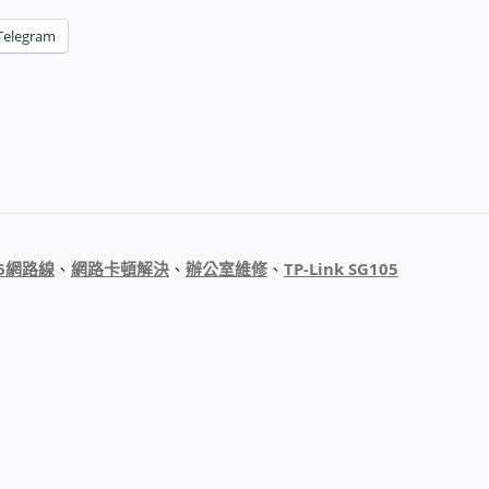
Telegram
t6網路線
、
網路卡頓解決
、
辦公室維修
、
TP-Link SG105