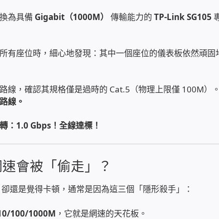
汰換為具備
Gigabit（1000M）
傳輸能力的
TP-Link SG105
所有座位時，細心地發現：其中一個座位的儀表板依然頑固
，確認其規格僅是過時的 Cat.5（物理上限僅 100M）
網路線。
1.0 Gbps！全線達標！
網速會被「偷走」？
 方案，卻還是覺得卡頓，通常是因為這三個「隱形殺手」：
10/100/1000M
，它就是網速的天花板。