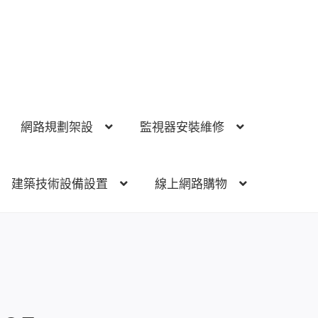
網路規劃架設
監視器安裝維修
建築技術設備設置
線上網路購物
視器安裝維修
電話總機 對講機
門禁安全控制
建築技術設備