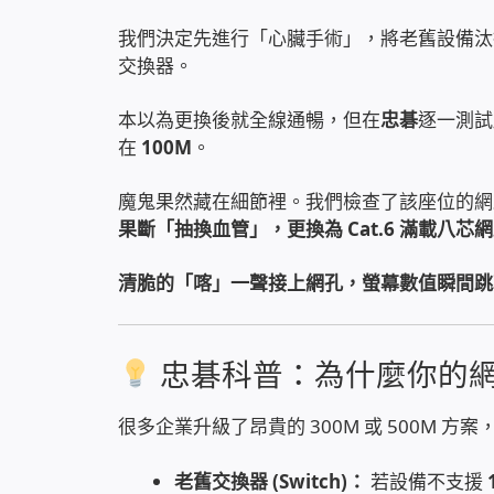
我們決定先進行「心臟手術」，將老舊設備
交換器。
本以為更換後就全線通暢，但在
忠碁
逐一測試
在
100M
。
魔鬼果然藏在細節裡。我們檢查了該座位的網路線
果斷「抽換血管」，更換為 Cat.6 滿載八芯
清脆的「喀」一聲接上網孔，螢幕數值瞬間跳轉：
忠碁科普：為什麼你的
很多企業升級了昂貴的 300M 或 500M
老舊交換器 (Switch)：
若設備不支援