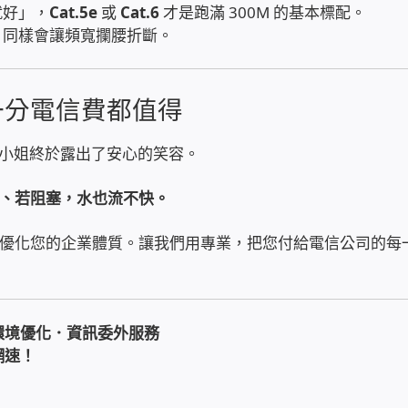
就好」，
Cat.5e
或
Cat.6
才是跑滿 300M 的基本標配。
，同樣會讓頻寬攔腰折斷。
一分電信費都值得
小姐終於露出了安心的笑容。
、若阻塞，水也流不快。
優化您的企業體質。讓我們用專業，把您付給電信公司的每
環境優化．資訊委外服務
網速！