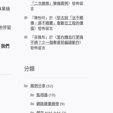
「二次維修」慘痛案例
〉發佈留
專業級
言
「
陳怡玲
」於〈
從古訓「法不輕
傳，道不賤賣」看數位工程的價
地停留
值
〉發佈留言
「
巫雅彤
」於〈
室內機自行更換
不通？少一個專業剪編碼動作
〉
。
我們
發佈留言
分類
案例分享
(32)
監視器
(10)
網路建置維修
(9)
儲存 NAS DAS
(2)