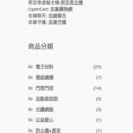
邦吉思虛擬主機:
邦吉思主機
OpenCart:
忠碁購物網
在線聊天:
在線聊天
忠碁守護:
忠碁守護
商品分類
電子材料
(25)
電話總機
(7)
門禁門控
(14)
自動與控制
(3)
光纖網路
(3)
公益愛心
(1)
防火牆●資安
(1)