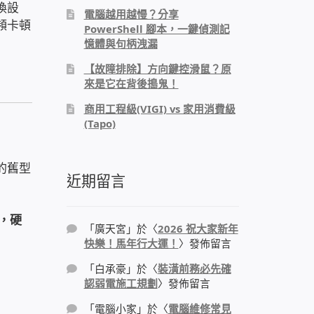
換設
電腦越用越慢？分享
頻卡頓
PowerShell 腳本，一鍵偵測記
憶體與句柄洩漏
【故障排除】方向鍵控滑鼠？原
來是它在背後搗鬼！
商用工程級(VIGI) vs 家用消費級
(Tapo)
的舊型
近期留言
，硬
「
廣天宮
」於〈
2026 祝大家新年
快樂！馬年行大運！
〉發佈留言
「
白承豪
」於〈
裝潢前務必先確
認弱電施工規劃
〉發佈留言
「
電腦小家
」於〈
電腦維修常見