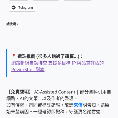
Telegram
雲端儲值型電表
請按讚：
電子鎖安裝-實績案例
電腦資訊-實績案例
電話總機安裝維修-實績案例
遺珠推薦 (很多人錯過了這篇...)：
網路斷線自動排查 支援多目標 IP 與品質評估的
聯絡我們
PowerShell 腳本
徵 伙伴
【
免責聲明
】 AI-Assisted Content | 部分資料引用自
公益贊助、社會貢獻
網路、AI的文筆，以及作者的整理。
如有侵權、雷同或標註錯誤，敬請
來信
明告知，還原
始末釐前因。一經確認即撤稿，守護清名謝君勉。
聯盟合作包商