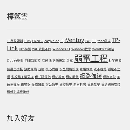
標籤雲
iVentoy
TP-
16路監視器
CMS
CR2032
easy2hide
IP
PXE
SIP
tone函式
Link
UPS推薦
WiFi收訊不好
Windows 11
Windows教學
WordPress架站
弱電工程
Zigbee網關
伺服器監控
友訊
對講機設定
弱電
打字連發
技嘉主機板
接點彈跳
普聯
核心隔離
水星網路設備
水電維修
法不輕傳
測速不達
網路佈線
標
監視器主機更換
程式碼優化
網站搬家
網站開發
網路安全
華
碩主機板
蜂鳴器
設備辨識
辦公效率
開發效率
防雷科普
電腦教學
電話總機安裝
頭份對講機維修
加入好友