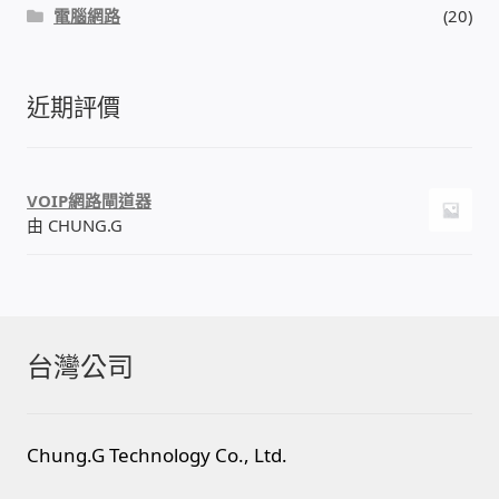
電腦網路
(20)
門禁安全控制 工具 軟體 手冊
近期評價
建築技術設備設置
租屋維修、租屋安全
VOIP網路閘道器
由 CHUNG.G
智慧電錶、儲值、雲端 電子式電錶
公用房間插卡計費方案
充電樁
台灣公司
線上網路購物
Chung.G Technology Co., Ltd.
DIY材料