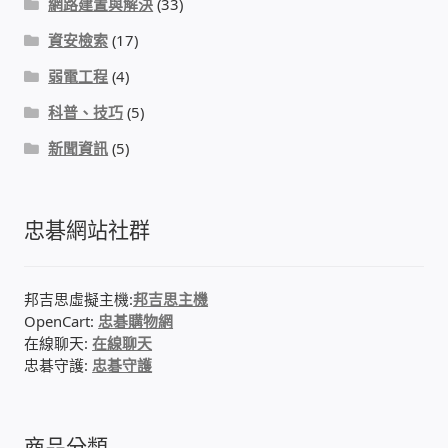
網路建置與解決
(33)
IP-PBX 租賃 借測 (雲端總機)
資安檢索
(17)
通航國際(Tonnet)
弱電工程
(4)
科普、技巧
(5)
DCS 數位通訊系統
新聞資訊
(5)
NEC SL2100 電話總機 數位IP通訊系統
忠碁網站社群
安立達(Aristel)
聯盟電子(LINEMEX)
邦吉思虛擬主機:
邦吉思主機
OpenCart:
忠碁購物網
網路型門口視訊對講機
在線聊天:
在線聊天
忠碁守護:
忠碁守護
電話 工具 軟體 手冊
商品分類
門禁安全控制