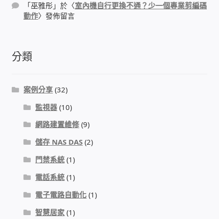
「
巫雅彤
」於〈
室內機自行更換不通？少一個專業剪編碼
PHP程式設計
動作
〉發佈留言
網路 工具 軟體 手冊
分類
監視器安裝維修
案例分享
(32)
監視器DIY
監視器
(10)
監視器租賃方案
網路建置維修
(9)
儲存 NAS DAS
(2)
防盜保全-安防設備
門禁系統
(1)
昇銳電子(HI SHARP)智慧科技
電話系統
(1)
電子電路自動化
(1)
鎧鋒企業(KCA)智能監視系統
智慧居家
(1)