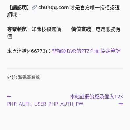
【
請認明
】
chungg.com
才是官方唯一授權認證
家庭水電修繕
網域。
窗簾 窗飾 丈量安裝
專業領航
｜知識技術無價
價值實踐
｜應用服務有
價
電腦維修銷售
本頁連結(466773)：
監視器DVR的PTZ介面 協定筆記
電腦維護合約
電腦租賃方案
分類:
監視器資源
捷元電腦 NUC迷你電腦 伺服器
文
上
下
本站註冊流程及登入123
一
一
PHP_AUTH_USER_PHP_AUTH_PW
飛碟 不斷電 UPS / 穩壓器 AVR
章
篇
篇
文
文
導
遠距教學、在家辦公
章:
章: