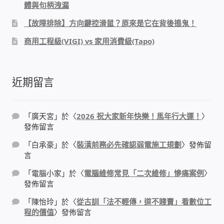
體與句柄洩漏
WIFI Wi-Fi 無線熱點 無線網路
【故障排除】方向鍵控滑鼠？原來是它在背後搗鬼！
網路硬體設備
商用工程級(VIGI) vs 家用消費級(Tapo)
居易科技DrayTek/裕笠科技Ublink
近期留言
印表列印伺服器
虛擬機 Virtual machine VirtualBox Hyper-V
「
廣天宮
」於〈
2026 祝大家新年快樂！馬年行大運！
〉
發佈留言
VMware
「
白承豪
」於〈
裝潢前務必先確認弱電施工規劃
〉發佈留
言
網路 到府檢測 連線設定
「
電腦小家
」於〈
電腦維修常見「二次維修」慘痛案例
〉
光纖網路
發佈留言
「
陳怡玲
」於〈
從古訓「法不輕傳，道不賤賣」看數位工
TP-Link TAIWAN(普聯技術)
程的價值
〉發佈留言