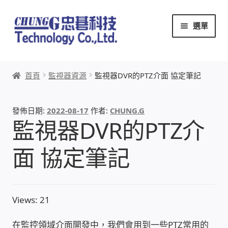
跳
跳
選單
至
至
導
主
覽
要
首頁
列
內
首頁
監視器資源
監視器DVR的PTZ介面 協定筆記
容
關於忠碁
發佈日期:
2022-08-17
作者:
CHUNG.G
本站文章導覽
監視器DVR的PTZ介
本站AI文字客服
面 協定筆記
創辦人:林慶忠
Views: 21
頭份獅子會
在監控領域介面開發中，我們會用到一些PTZ常用的
竹南百齡扶輪社