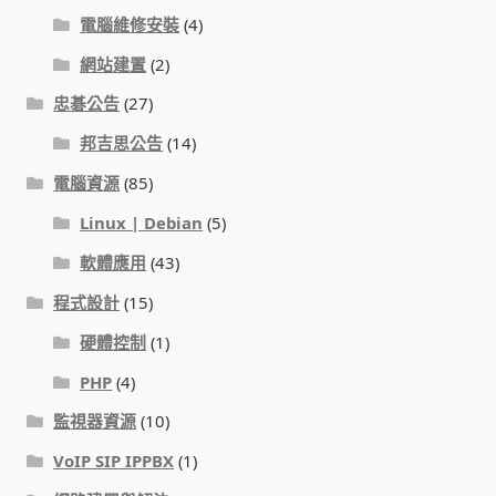
太陽能系統監視器
電腦維修安裝
(4)
網站建置
(2)
監視器 信和 TBC 固定IP
忠碁公告
(27)
監視器RS485開門開鐵門開燈開保全
邦吉思公告
(14)
電腦資源
(85)
監控健檢‧舊換新專案
Linux | Debian
(5)
監視器異地備份備援
軟體應用
(43)
程式設計
(15)
監控安防 工具 軟體 手冊
硬體控制
(1)
PHP
(4)
電話總機 對講機
監視器資源
(10)
迅時數位網路電話總機
VoIP SIP IPPBX
(1)