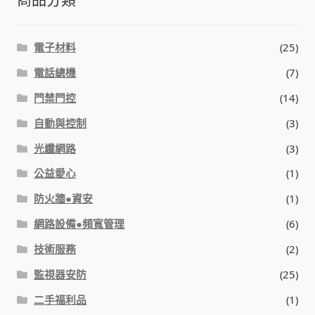
感應式門鎖、電子鎖
電子材料
(25)
電話總機
(7)
電梯樓層刷卡管制
門禁門控
(14)
停車場、社區大樓 車道管制系統
自動與控制
(3)
光纖網路
(3)
風速傳感器+PLC自動控制
公益愛心
(1)
mOA雲考勤 指紋、卡片、手機APP GPS打卡
防火牆●資安
(1)
網路設備●頻寬管理
(6)
智慧櫃
技術服務
(2)
電子鎖 凱特安Kwikset
監視器安防
(25)
二手福利品
(1)
電子模組電路模塊