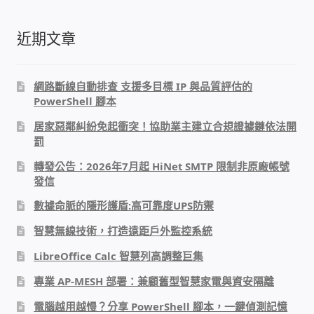
覽
USB隨插即用視訊攝影機
近期文章
數位廣告看板播放器
網路斷線自動排查 支援多目標 IP 與品質評估的
電腦 工具 軟體 手冊
PowerShell 腳本
居家惡鄰糾紛免起衝突！協助業主建立合規證據鏈依法開
網路規劃架設
罰
轉發公告：2026年7月起 HiNet SMTP 限制非原廠帳號
OpenMediaVault OMV
發信
數據命脈的隱形護盾:高可靠度UPS防禦
NAS到府安裝服務
智慧無線技術，打造遠距戶外監控系統
DAS 直連式附加存儲
LibreOffice Calc 智慧列高調整巨集
專業 AP-MESH 部署：兼顧舊型智慧家電與資安隔離
出租套房出租 網路維護管理 房東免煩惱
電腦越用越慢？分享 PowerShell 腳本，一鍵偵測記憶