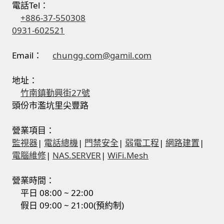
電話Tel：
我的帳號
+886-37-550308
0931-602521
結帳
Email：
chungg.com@gamil.com
購物車
地址：
竹南鎮勤興街27號
退款和退貨政策
頭份市濫坑里尖豐路
營業項目：
監視器
|
電話總機
|
門禁安全
|
弱電工程
|
網路建置
|
電腦維修
|
NAS.SERVER
|
WiFi.Mesh
營業時間：
平日 08:00 ~ 22:00
假日 09:00 ~ 21:00(預約制)