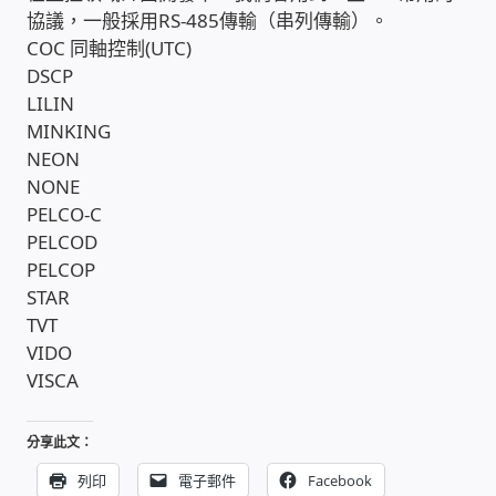
協議，一般採用RS-485傳輸（串列傳輸）。
COC 同軸控制(UTC)
收費標準依據
DSCP
LILIN
照片紀實影音
MINKING
NEON
儀器設備
NONE
PELCO-C
PELCOD
網路建置規劃維修-實績案例
PELCOP
STAR
弱電工程-實績案例
TVT
VIDO
插卡計費
VISCA
監視器安裝維修-實績案例
分享此文：
列印
電子郵件
Facebook
自動控制PLC專案設計-實績案例