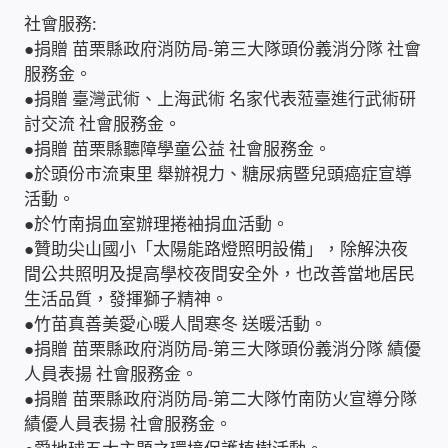
太陽能系統監視器
社會服務:
●捐贈 苗栗縣政府消防局-第三大隊頭份義消分隊 社會
服務金。
監視器 信和 TBC 固定IP
●捐贈 臺灣武術、上海武術 名家代表蒞臺進行武術研
討交流 社會服務金。
監視器RS485開門開鐵門開燈開保全
●捐贈 苗栗縣聽障學童公益 社會服務金。
●於頭份市流東里 舉辦視力、糖尿病暨兒頭癌症宣導
監控健檢‧舊換新專案
活動。
●於竹南捐血室辦理捲袖捐血活動。
監視器異地備份備援
●贊助尖山國小「太陽能路燈照明設備」，除解決夜
間公共照明及提高學校夜間安全外，也改善當地居民
監控安防 工具 軟體 手冊
生活品質，發揮獅子精神。
●竹苗真善美愛心暖人間寒冬 送暖活動。
電話總機 對講機
●捐贈 苗栗縣政府消防局-第三大隊頭份義消分隊 績優
人員表揚 社會服務金。
●捐贈 苗栗縣政府消防局-第二大隊竹南防火宣導分隊
迅時數位網路電話總機
績優人員表揚 社會服務金。