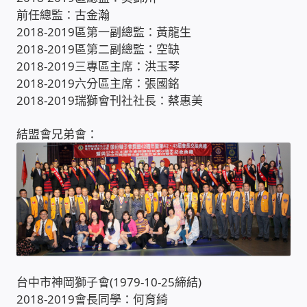
前任總監：古金瀚
USB隨插即用視訊攝影機
2018-2019區第一副總監：黃龍生
2018-2019區第二副總監：空缺
數位廣告看板播放器
2018-2019三專區主席：洪玉琴
2018-2019六分區主席：張國銘
電腦 工具 軟體 手冊
2018-2019瑞獅會刊社社長：蔡惠美
網路規劃架設
結盟會兄弟會：
OpenMediaVault OMV
NAS到府安裝服務
DAS 直連式附加存儲
出租套房出租 網路維護管理 房東免煩惱
台中市神岡獅子會(1979-10-25締結)
2018-2019會長同學：何育綺