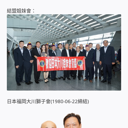
WIFI Wi-Fi 無線熱點 無線網路
結盟姐妹會：
網路硬體設備
居易科技DrayTek/裕笠科技Ublink
印表列印伺服器
虛擬機 Virtual machine VirtualBox Hyper-V
VMware
網路 到府檢測 連線設定
日本福岡大川獅子會(1980-06-22締結)
光纖網路
TP-Link TAIWAN(普聯技術)