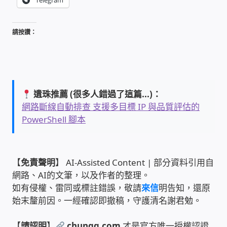
Telegram
門禁安全控制 工具 軟體 手冊
請按讚：
建築技術設備設置
租屋維修、租屋安全
遺珠推薦 (很多人錯過了這篇...)：
智慧電錶、儲值、雲端 電子式電錶
網路斷線自動排查 支援多目標 IP 與品質評估的
PowerShell 腳本
公用房間插卡計費方案
充電樁
【
免責聲明
】 AI-Assisted Content | 部分資料引用自
網路、AI的文筆，以及作者的整理。
如有侵權、雷同或標註錯誤，敬請
來信
明告知，還原
線上網路購物
始末釐前因。一經確認即撤稿，守護清名謝君勉。
DIY材料
【
請認明
】
chungg.com
才是官方唯一授權認證