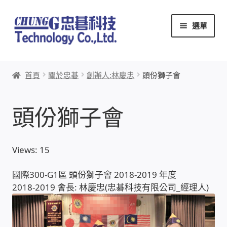
跳
跳
選單
至
至
導
主
覽
要
首頁
列
內
首頁
關於忠碁
創辦人:林慶忠
頭份獅子會
容
關於忠碁
頭份獅子會
本站文章導覽
本站AI文字客服
Views: 15
創辦人:林慶忠
國際300-G1區 頭份獅子會 2018-2019 年度
2018-2019 會長: 林慶忠(忠碁科技有限公司_經理人)
頭份獅子會
竹南百齡扶輪社