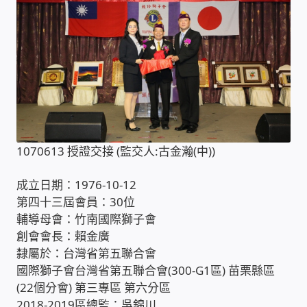
家庭水電修繕
窗簾 窗飾 丈量安裝
電腦維修銷售
電腦維護合約
1070613 授證交接 (監交人:古金瀚(中))
電腦租賃方案
成立日期：1976-10-12
第四十三屆會員：30位
捷元電腦 NUC迷你電腦 伺服器
輔導母會：竹南國際獅子會
創會會長：賴金廣
飛碟 不斷電 UPS / 穩壓器 AVR
隸屬於：台灣省第五聯合會
國際獅子會台灣省第五聯合會(300-G1區) 苗栗縣區
遠距教學、在家辦公
(22個分會) 第三專區 第六分區
2018-2019區總監：吳錦川