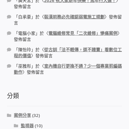
「
廣天宮
」於〈
2026 祝大家新年快樂！馬年行大運！
〉
發佈留言
「
白承豪
」於〈
裝潢前務必先確認弱電施工規劃
〉發佈留
言
「
電腦小家
」於〈
電腦維修常見「二次維修」慘痛案例
〉
發佈留言
「
陳怡玲
」於〈
從古訓「法不輕傳，道不賤賣」看數位工
程的價值
〉發佈留言
「
巫雅彤
」於〈
室內機自行更換不通？少一個專業剪編碼
動作
〉發佈留言
分類
案例分享
(32)
監視器
(10)