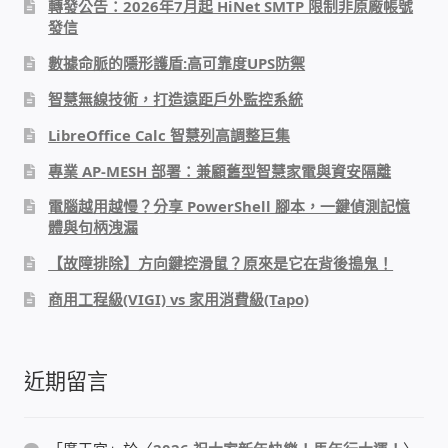
轉發公告：2026年7月起 HiNet SMTP 限制非原廠帳號
發信
數據命脈的隱形護盾:高可靠度UPS防禦
智慧無線技術，打造遠距戶外監控系統
LibreOffice Calc 智慧列高調整巨集
專業 AP-MESH 部署：兼顧舊型智慧家電與資安隔離
電腦越用越慢？分享 PowerShell 腳本，一鍵偵測記憶
體與句柄洩漏
【故障排除】方向鍵控滑鼠？原來是它在背後搗鬼！
商用工程級(VIGI) vs 家用消費級(Tapo)
近期留言