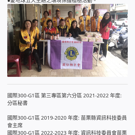
●愛地球五大主題之環境保護植樹活動。
IP-PBX 租賃 借測 (雲端總機)
通航國際(Tonnet)
DCS 數位通訊系統
NEC SL2100 電話總機 數位IP通訊系統
安立達(Aristel)
聯盟電子(LINEMEX)
國際300-G1區 第三專區第六分區 2021-2022 年度:
網路型門口視訊對講機
分區秘書
國際300-G1區 2019-2020 年度: 苗栗縣資訊科技委員
電話 工具 軟體 手冊
會主席
國際300-G1區 2022-2023 年度: 資訊科技委員會苗栗
門禁安全控制