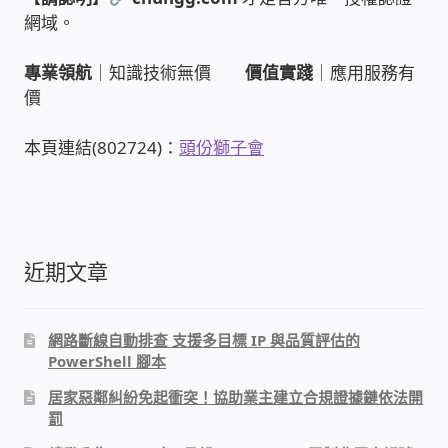
網域。
我的帳號
專業領航
｜知識技術無價
價值實踐
｜應用服務有
結帳
價
購物車
本頁連結(802724)：
頭份獅子會
退款和退貨政策
近期文章
網路斷線自動排查 支援多目標 IP 與品質評估的
PowerShell 腳本
居家惡鄰糾紛免起衝突！協助業主建立合規證據鏈依法開
罰