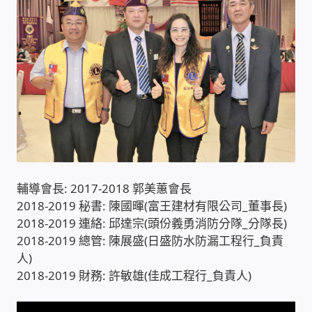
收費標準依據
照片紀實影音
儀器設備
網路建置規劃維修-實績案例
輔導會長: 2017-2018 郭美蕙會長
弱電工程-實績案例
2018-2019 秘書: 陳國暉(富王建材有限公司_董事長)
2018-2019 連絡: 邱達宗(頭份義勇消防分隊_分隊長)
插卡計費
2018-2019 總管: 陳展盛(日盛防水防漏工程行_負責
人)
監視器安裝維修-實績案例
2018-2019 財務: 許敏雄(佳成工程行_負責人)
自動控制PLC專案設計-實績案例