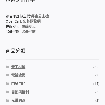
邦吉思虛擬主機:
邦吉思主機
OpenCart:
忠碁購物網
在線聊天:
在線聊天
忠碁守護:
忠碁守護
商品分類
電子材料
(25)
電話總機
(7)
門禁門控
(14)
自動與控制
(3)
光纖網路
(3)