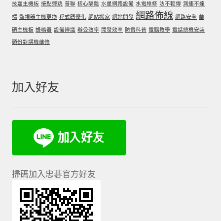
技嘉主機板
接點彈跳
普聯
核心隔離
水星網路設備
水電維修
法不輕傳
測速不達
網路佈線
標
監視器主機更換
程式碼優化
網站搬家
網站開發
網路安全
華
碩主機板
蜂鳴器
設備辨識
辦公效率
開發效率
防雷科普
電腦教學
電話總機安裝
頭份對講機維修
加入好友
掃碼加入忠碁官方好友