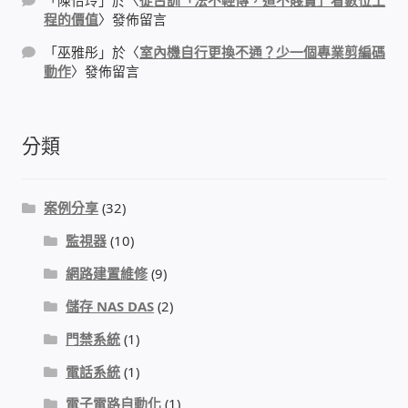
「
陳怡玲
」於〈
從古訓「法不輕傳，道不賤賣」看數位工
程的價值
〉發佈留言
門禁安全控制 工具 軟體 手冊
「
巫雅彤
」於〈
室內機自行更換不通？少一個專業剪編碼
動作
〉發佈留言
建築技術設備設置
租屋維修、租屋安全
分類
智慧電錶、儲值、雲端 電子式電錶
案例分享
(32)
公用房間插卡計費方案
監視器
(10)
網路建置維修
(9)
充電樁
儲存 NAS DAS
(2)
線上網路購物
門禁系統
(1)
電話系統
(1)
DIY材料
電子電路自動化
(1)