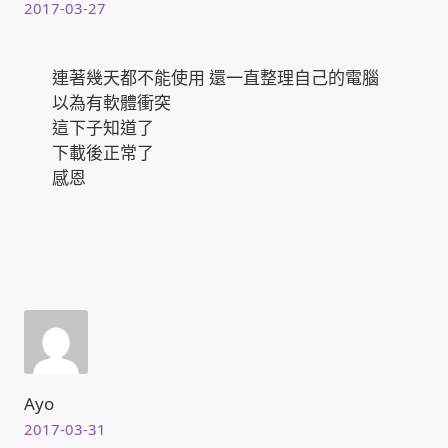
2017-03-27
WIFI Wi-Fi 無線熱點 無線網路
網路硬體設備
連著幾天都不能使用 還一直整理自己的電腦
以為有軟體衝突
居易科技DrayTek/裕笠科技Ublink
這下子知道了
下載後正常了
感恩
印表列印伺服器
虛擬機 Virtual machine VirtualBox Hyper-V
VMware
網路 到府檢測 連線設定
光纖網路
Ayo
TP-Link TAIWAN(普聯技術)
2017-03-31