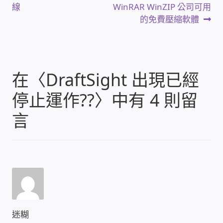
一
一
線
WinRAR WinZIP 公司可用
USB隨插即用視訊攝影機
章
篇
篇
的免費壓縮軟體
文
文
導
數位廣告看板播放器
章:
章:
覽
電腦 工具 軟體 手冊
在〈
DraftSight 出現已經
網路規劃架設
停止運作??
〉中有 4 則留
言
OpenMediaVault OMV
NAS到府安裝服務
DAS 直連式附加存儲
出租套房出租 網路維護管理 房東免煩惱
迷糊