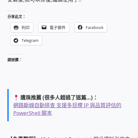
雲端儲值型電表
分享此文：
列印
電子郵件
Facebook
電子鎖安裝-實績案例
Telegram
電腦資訊-實績案例
請按讚：
電話總機安裝維修-實績案例
聯絡我們
遺珠推薦 (很多人錯過了這篇...)：
徵 伙伴
網路斷線自動排查 支援多目標 IP 與品質評估的
PowerShell 腳本
公益贊助、社會貢獻
聯盟合作包商