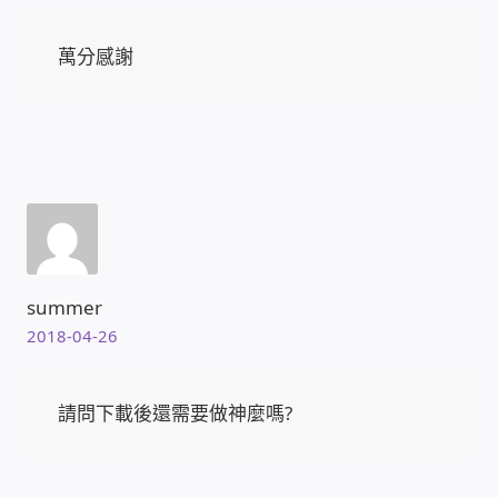
PHP程式設計
萬分感謝
網路 工具 軟體 手冊
監視器安裝維修
監視器DIY
監視器租賃方案
summer
防盜保全-安防設備
2018-04-26
昇銳電子(HI SHARP)智慧科技
請問下載後還需要做神麼嗎?
鎧鋒企業(KCA)智能監視系統