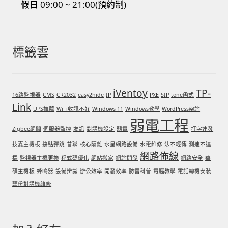
假日 09:00 ~ 21:00(預約制)
標籤雲
iVentoy
TP-
16路監視器
CMS
CR2032
easy2hide
IP
PXE
SIP
tone函式
Link
UPS推薦
WiFi收訊不好
Windows 11
Windows教學
WordPress架站
弱電工程
Zigbee網關
伺服器監控
友訊
對講機設定
弱電
打字連發
技嘉主機板
接點彈跳
普聯
核心隔離
水星網路設備
水電維修
法不輕傳
測速不達
網路佈線
標
監視器主機更換
程式碼優化
網站搬家
網站開發
網路安全
華
碩主機板
蜂鳴器
設備辨識
辦公效率
開發效率
防雷科普
電腦教學
電話總機安裝
頭份對講機維修