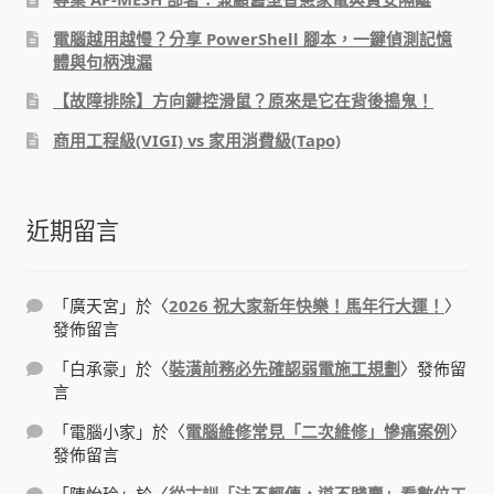
電腦越用越慢？分享 PowerShell 腳本，一鍵偵測記憶
感應式門鎖、電子鎖
體與句柄洩漏
【故障排除】方向鍵控滑鼠？原來是它在背後搗鬼！
電梯樓層刷卡管制
商用工程級(VIGI) vs 家用消費級(Tapo)
停車場、社區大樓 車道管制系統
近期留言
風速傳感器+PLC自動控制
mOA雲考勤 指紋、卡片、手機APP GPS打卡
「
廣天宮
」於〈
2026 祝大家新年快樂！馬年行大運！
〉
發佈留言
智慧櫃
「
白承豪
」於〈
裝潢前務必先確認弱電施工規劃
〉發佈留
言
電子鎖 凱特安Kwikset
「
電腦小家
」於〈
電腦維修常見「二次維修」慘痛案例
〉
發佈留言
電子模組電路模塊