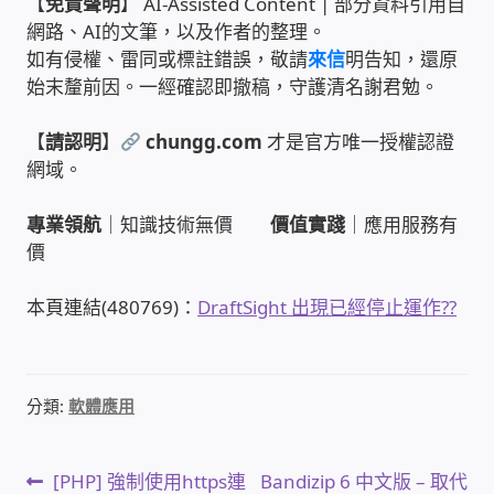
【
免責聲明
】 AI-Assisted Content | 部分資料引用自
網路、AI的文筆，以及作者的整理。
家庭水電修繕
如有侵權、雷同或標註錯誤，敬請
來信
明告知，還原
始末釐前因。一經確認即撤稿，守護清名謝君勉。
窗簾 窗飾 丈量安裝
【
請認明
】
chungg.com
才是官方唯一授權認證
電腦維修銷售
網域。
電腦維護合約
專業領航
｜知識技術無價
價值實踐
｜應用服務有
價
電腦租賃方案
本頁連結(480769)：
DraftSight 出現已經停止運作??
捷元電腦 NUC迷你電腦 伺服器
飛碟 不斷電 UPS / 穩壓器 AVR
分類:
軟體應用
遠距教學、在家辦公
文
上
下
[PHP] 強制使用https連
Bandizip 6 中文版 – 取代