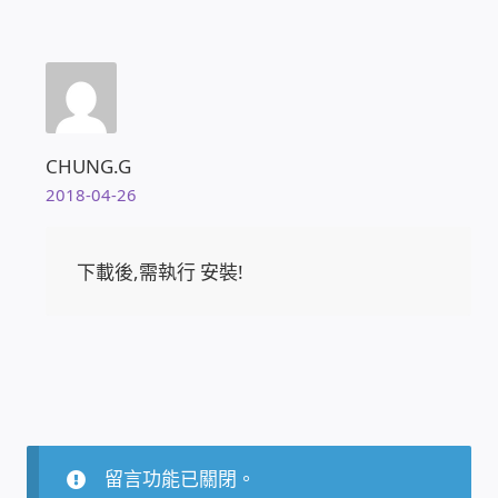
太陽能系統監視器
監視器 信和 TBC 固定IP
監視器RS485開門開鐵門開燈開保全
CHUNG.G
2018-04-26
監控健檢‧舊換新專案
監視器異地備份備援
下載後,需執行 安裝!
監控安防 工具 軟體 手冊
電話總機 對講機
迅時數位網路電話總機
留言功能已關閉。