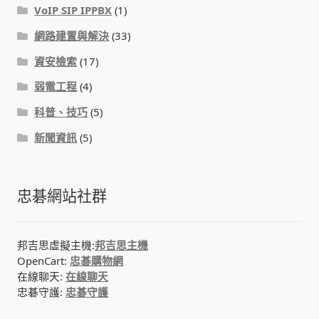
VoIP SIP IPPBX
(1)
網路建置與解決
(33)
資安檢索
(17)
弱電工程
(4)
科普、技巧
(5)
新聞資訊
(5)
忠碁網站社群
邦吉思虛擬主機:
邦吉思主機
OpenCart:
忠碁購物網
在線聊天:
在線聊天
忠碁守護:
忠碁守護