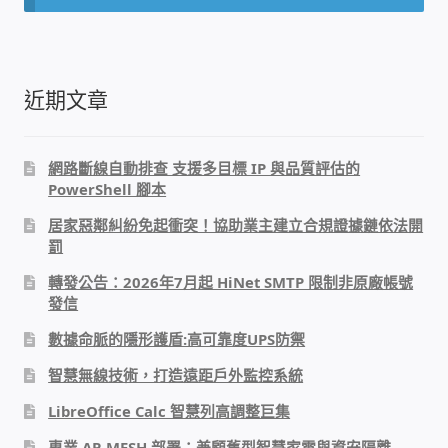
IP-PBX 租賃 借測 (雲端總機)
通航國際(Tonnet)
近期文章
DCS 數位通訊系統
網路斷線自動排查 支援多目標 IP 與品質評估的
NEC SL2100 電話總機 數位IP通訊系統
PowerShell 腳本
居家惡鄰糾紛免起衝突！協助業主建立合規證據鏈依法開
安立達(Aristel)
罰
聯盟電子(LINEMEX)
轉發公告：2026年7月起 HiNet SMTP 限制非原廠帳號
發信
網路型門口視訊對講機
數據命脈的隱形護盾:高可靠度UPS防禦
智慧無線技術，打造遠距戶外監控系統
電話 工具 軟體 手冊
LibreOffice Calc 智慧列高調整巨集
門禁安全控制
專業 AP-MESH 部署：兼顧舊型智慧家電與資安隔離