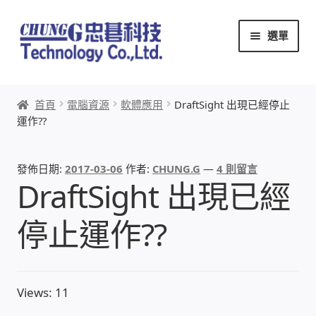
跳
跳
選單
至
至
導
主
覽
要
首頁
列
內
首頁
電腦資源
軟體應用
DraftSight 出現已經停止
容
運作??
關於忠碁
本站文章導覽
發佈日期:
2017-03-06
作者:
CHUNG.G
—
4 則留言
DraftSight 出現已經
本站AI文字客服
停止運作??
創辦人:林慶忠
頭份獅子會
Views: 11
竹南百齡扶輪社