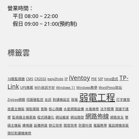
營業時間：
門禁安全控制 工具 軟體 手冊
平日 08:00 ~ 22:00
假日 09:00 ~ 21:00(預約制)
建築技術設備設置
租屋維修、租屋安全
標籤雲
智慧電錶、儲值、雲端 電子式電錶
iVentoy
TP-
16路監視器
CMS
CR2032
easy2hide
IP
PXE
SIP
tone函式
公用房間插卡計費方案
Link
UPS推薦
WiFi收訊不好
Windows 11
Windows教學
WordPress架站
弱電工程
充電樁
Zigbee網關
伺服器監控
友訊
對講機設定
弱電
打字連發
技嘉主機板
接點彈跳
普聯
核心隔離
水星網路設備
水電維修
法不輕傳
測速不達
線上網路購物
網路佈線
標
監視器主機更換
程式碼優化
網站搬家
網站開發
網路安全
華
碩主機板
蜂鳴器
設備辨識
辦公效率
開發效率
防雷科普
電腦教學
電話總機安裝
DIY材料
頭份對講機維修