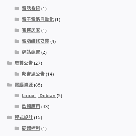
WIFI Wi-Fi 無線熱點 無線網路
電話系統
(1)
電子電路自動化
(1)
網路硬體設備
智慧居家
(1)
居易科技DrayTek/裕笠科技Ublink
電腦維修安裝
(4)
網站建置
(2)
印表列印伺服器
忠碁公告
(27)
虛擬機 Virtual machine VirtualBox Hyper-V
邦吉思公告
(14)
VMware
電腦資源
(85)
網路 到府檢測 連線設定
Linux | Debian
(5)
軟體應用
(43)
光纖網路
程式設計
(15)
TP-Link TAIWAN(普聯技術)
硬體控制
(1)