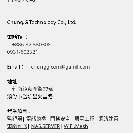
感應式門鎖、電子鎖
Chung.G Technology Co., Ltd.
電梯樓層刷卡管制
電話Tel：
+886-37-550308
停車場、社區大樓 車道管制系統
0931-602521
風速傳感器+PLC自動控制
Email：
chungg.com@gamil.com
mOA雲考勤 指紋、卡片、手機APP GPS打卡
地址：
竹南鎮勤興街27號
頭份市濫坑里尖豐路
智慧櫃
營業項目：
電子鎖 凱特安Kwikset
監視器
|
電話總機
|
門禁安全
|
弱電工程
|
網路建置
|
電腦維修
|
NAS.SERVER
|
WiFi.Mesh
電子模組電路模塊