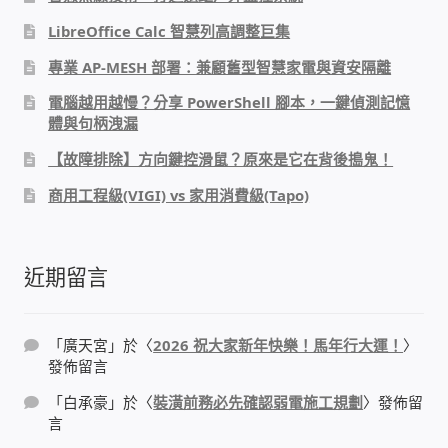
LibreOffice Calc 智慧列高調整巨集
家庭水電修繕
專業 AP-MESH 部署：兼顧舊型智慧家電與資安隔離
窗簾 窗飾 丈量安裝
電腦越用越慢？分享 PowerShell 腳本，一鍵偵測記憶
體與句柄洩漏
電腦維修銷售
【故障排除】方向鍵控滑鼠？原來是它在背後搗鬼！
商用工程級(VIGI) vs 家用消費級(Tapo)
電腦維護合約
電腦租賃方案
近期留言
捷元電腦 NUC迷你電腦 伺服器
「
廣天宮
」於〈
2026 祝大家新年快樂！馬年行大運！
〉
飛碟 不斷電 UPS / 穩壓器 AVR
發佈留言
「
白承豪
」於〈
裝潢前務必先確認弱電施工規劃
〉發佈留
遠距教學、在家辦公
言