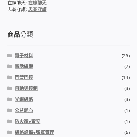
在線聊天:
在線聊天
太陽能系統監視器
忠碁守護:
忠碁守護
監視器 信和 TBC 固定IP
商品分類
監視器RS485開門開鐵門開燈開保全
電子材料
(25)
監控健檢‧舊換新專案
電話總機
(7)
監視器異地備份備援
門禁門控
(14)
自動與控制
(3)
監控安防 工具 軟體 手冊
光纖網路
(3)
電話總機 對講機
公益愛心
(1)
防火牆●資安
(1)
迅時數位網路電話總機
網路設備●頻寬管理
(6)