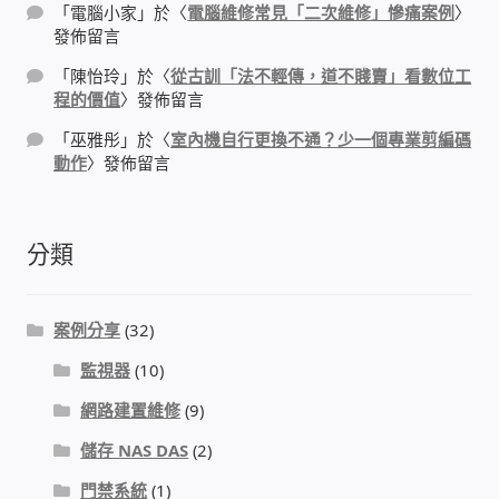
「
電腦小家
」於〈
電腦維修常見「二次維修」慘痛案例
〉
USB隨插即用視訊攝影機
發佈留言
「
陳怡玲
」於〈
從古訓「法不輕傳，道不賤賣」看數位工
數位廣告看板播放器
程的價值
〉發佈留言
「
巫雅彤
」於〈
室內機自行更換不通？少一個專業剪編碼
電腦 工具 軟體 手冊
動作
〉發佈留言
網路規劃架設
分類
OpenMediaVault OMV
案例分享
(32)
NAS到府安裝服務
監視器
(10)
DAS 直連式附加存儲
網路建置維修
(9)
儲存 NAS DAS
(2)
出租套房出租 網路維護管理 房東免煩惱
門禁系統
(1)