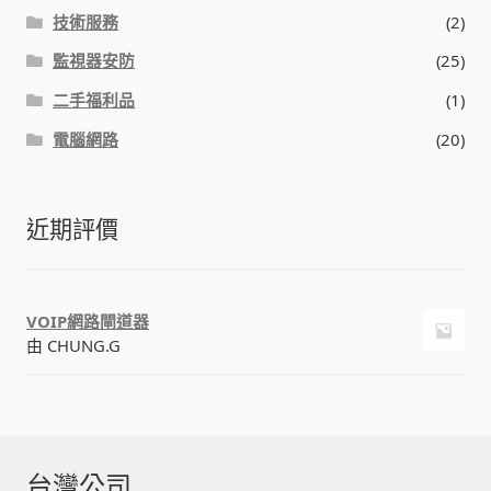
IP-PBX 租賃 借測 (雲端總機)
技術服務
(2)
監視器安防
(25)
通航國際(Tonnet)
二手福利品
(1)
DCS 數位通訊系統
電腦網路
(20)
NEC SL2100 電話總機 數位IP通訊系統
近期評價
安立達(Aristel)
聯盟電子(LINEMEX)
VOIP網路閘道器
由 CHUNG.G
網路型門口視訊對講機
電話 工具 軟體 手冊
台灣公司
門禁安全控制