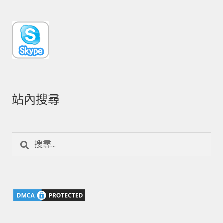
站內搜尋
搜
尋
關
鍵
字: