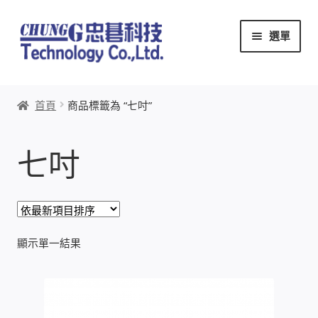
跳
跳
選單
至
至
導
主
覽
要
首頁
列
內
首頁
商品標籤為 “七吋”
容
關於忠碁
七吋
本站文章導覽
本站AI文字客服
創辦人:林慶忠
顯示單一結果
頭份獅子會
竹南百齡扶輪社