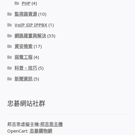
PHP
(4)
PHP程式設計
監視器資源
(10)
VoIP SIP IPPBX
(1)
網路 工具 軟體 手冊
網路建置與解決
(33)
監視器安裝維修
資安檢索
(17)
弱電工程
(4)
監視器DIY
科普、技巧
(5)
監視器租賃方案
新聞資訊
(5)
防盜保全-安防設備
忠碁網站社群
昇銳電子(HI SHARP)智慧科技
鎧鋒企業(KCA)智能監視系統
邦吉思虛擬主機:
邦吉思主機
OpenCart:
忠碁購物網