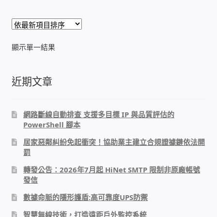
雲端儲值型電表
顯示單一結果
電子鎖安裝-實績案例
電腦資訊-實績案例
近期文章
電話總機安裝維修-實績案例
網路斷線自動排查 支援多目標 IP 與品質評估的
PowerShell 腳本
聯絡我們
居家惡鄰糾紛免起衝突！協助業主建立合規證據鏈依法開
罰
徵 伙伴
轉發公告：2026年7月起 HiNet SMTP 限制非原廠帳號
發信
公益贊助、社會貢獻
數據命脈的隱形護盾:高可靠度UPS防禦
聯盟合作包商
智慧無線技術，打造遠距戶外監控系統