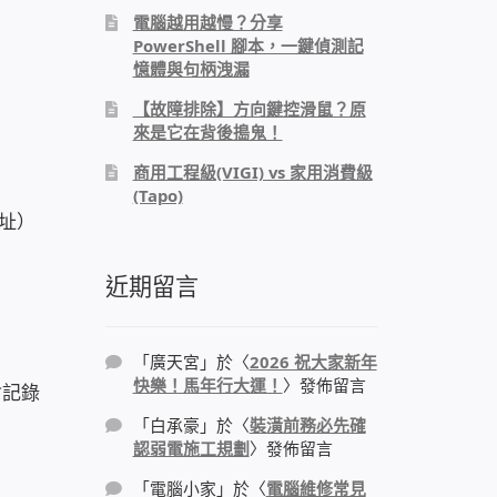
電腦越用越慢？分享
PowerShell 腳本，一鍵偵測記
憶體與句柄洩漏
【故障排除】方向鍵控滑鼠？原
來是它在背後搗鬼！
商用工程級(VIGI) vs 家用消費級
(Tapo)
位址）
近期留言
「
廣天宮
」於〈
2026 祝大家新年
快樂！馬年行大運！
〉發佈留言
會記錄
「
白承豪
」於〈
裝潢前務必先確
認弱電施工規劃
〉發佈留言
「
電腦小家
」於〈
電腦維修常見