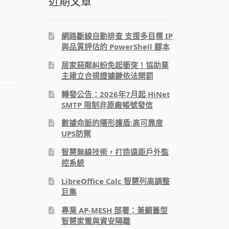
近期文章
網路斷線自動排查 支援多目標 IP
與品質評估的 PowerShell 腳本
居家惡鄰糾紛免起衝突！協助業
主建立合規證據鏈依法開罰
轉發公告：2026年7月起 HiNet
SMTP 限制非原廠帳號發信
數據命脈的隱形護盾:高可靠度
UPS防禦
智慧無線技術，打造遠距戶外監
控系統
LibreOffice Calc 智慧列高調整
巨集
專業 AP-MESH 部署：兼顧舊型
智慧家電與資安隔離