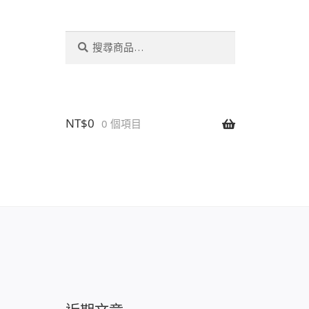
搜
搜
尋
尋
關
鍵
字:
NT$
0
0 個項目
設置