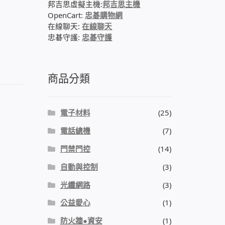
邦吉思虛擬主機:
邦吉思主機
OpenCart:
忠碁購物網
在線聊天:
在線聊天
忠碁守護:
忠碁守護
商品分類
電子材料
(25)
電話總機
(7)
門禁門控
(14)
自動與控制
(3)
光纖網路
(3)
公益愛心
(1)
防火牆●資安
(1)