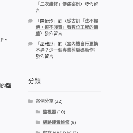
「二次維修」慘痛案例
〉發佈留
言
「
陳怡玲
」於〈
從古訓「法不輕
傳，道不賤賣」看數位工程的價
值
〉發佈留言
IP。
「
巫雅彤
」於〈
室內機自行更換
不通？少一個專業剪編碼動作
〉
發佈留言
分類
裡的
臨
案例分享
(32)
監視器
(10)
網路建置維修
(9)
儲存 NAS DAS
(2)