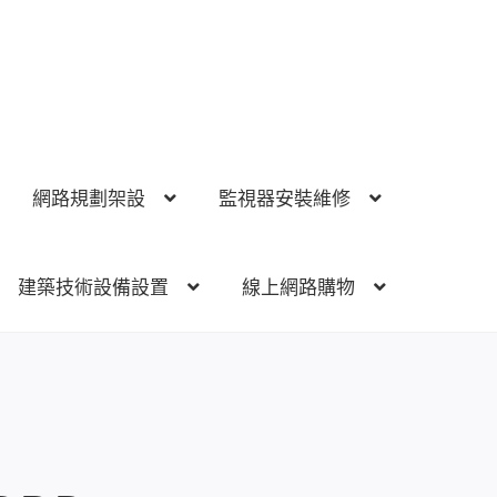
網路規劃架設
監視器安裝維修
建築技術設備設置
線上網路購物
視器安裝維修
電話總機 對講機
門禁安全控制
建築技術設備