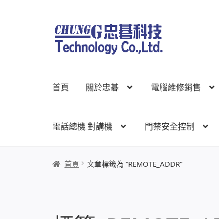
跳
跳
至
至
導
主
覽
要
列
內
首頁
關於忠碁
電腦維修銷售
容
電話總機 對講機
門禁安全控制
首頁
關於忠碁
電腦維修銷售
網路規劃架設
監
首頁
文章標籤為 “REMOTE_ADDR”
線上網路購物