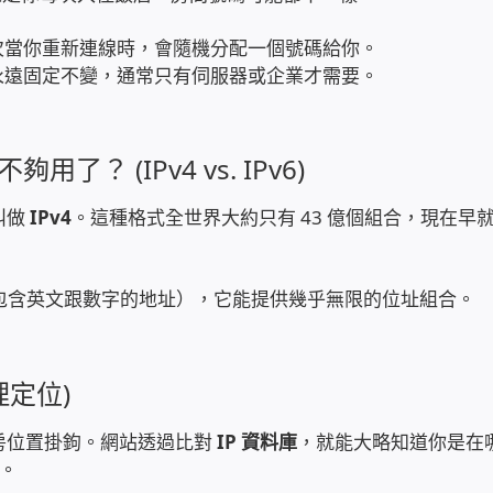
次當你重新連線時，會隨機分配一個號碼給你。
永遠固定不變，通常只有伺服器或企業才需要。
？ (IPv4 vs. IPv6)
）叫做
IPv4
。這種格式全世界大約只有 43 億個組合，現在早
包含英文跟數字的地址），它能提供幾乎無限的位址組合。
理定位)
機房位置掛鉤。網站透過比對
IP 資料庫
，就能大略知道你是在
。