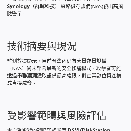
Synology（群暉科技）
網路儲存設備(NAS)發出高風
雲端儲值型電表
險警示。
電子鎖安裝-實績案例
技術摘要與現況
電腦資訊-實績案例
電話總機安裝維修-實績案例
監測數據顯示，目前台灣內仍有大量存量設備
（NAS）尚未部署最新的安全修補程式。攻擊者可能
透過
串聯漏洞
獲取設備最高權限，對企業數位資產構
聯絡我們
成直接威脅。
徵 伙伴
公益贊助、社會貢獻
受影響範疇與風險評估
聯盟合作包商
本次受影響的韌體架構涵蓋
DSM (DiskStation