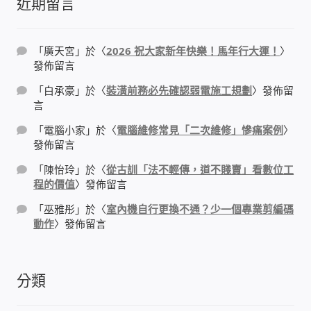
近期留言
太陽能系統監視器
監視器 信和 TBC 固定IP
「
廣天宮
」於〈
2026 祝大家新年快樂！馬年行大運！
〉
發佈留言
監視器RS485開門開鐵門開燈開保全
「
白承豪
」於〈
裝潢前務必先確認弱電施工規劃
〉發佈留
言
監控健檢‧舊換新專案
「
電腦小家
」於〈
電腦維修常見「二次維修」慘痛案例
〉
發佈留言
監視器異地備份備援
「
陳怡玲
」於〈
從古訓「法不輕傳，道不賤賣」看數位工
程的價值
〉發佈留言
監控安防 工具 軟體 手冊
「
巫雅彤
」於〈
室內機自行更換不通？少一個專業剪編碼
動作
〉發佈留言
電話總機 對講機
分類
迅時數位網路電話總機