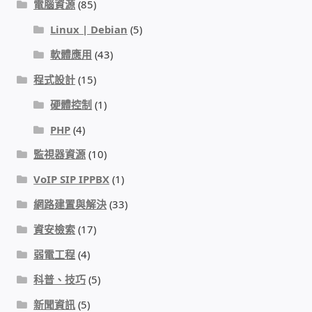
電腦資源
(85)
Linux | Debian
(5)
感應式門鎖、電子鎖
軟體應用
(43)
電梯樓層刷卡管制
程式設計
(15)
硬體控制
(1)
停車場、社區大樓 車道管制系統
PHP
(4)
風速傳感器+PLC自動控制
監視器資源
(10)
VoIP SIP IPPBX
(1)
mOA雲考勤 指紋、卡片、手機APP GPS打卡
網路建置與解決
(33)
智慧櫃
資安檢索
(17)
弱電工程
(4)
電子鎖 凱特安Kwikset
科普、技巧
(5)
電子模組電路模塊
新聞資訊
(5)