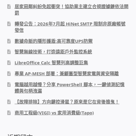
居家惡鄰糾紛免起衝突！協助業主建立合規證據鏈依法開
PHP程式設計
罰
轉發公告：2026年7月起 HiNet SMTP 限制非原廠帳號
網路 工具 軟體 手冊
發信
數據命脈的隱形護盾:高可靠度UPS防禦
監視器安裝維修
智慧無線技術，打造遠距戶外監控系統
監視器DIY
LibreOffice Calc 智慧列高調整巨集
專業 AP-MESH 部署：兼顧舊型智慧家電與資安隔離
監視器租賃方案
電腦越用越慢？分享 PowerShell 腳本，一鍵偵測記憶
體與句柄洩漏
防盜保全-安防設備
【故障排除】方向鍵控滑鼠？原來是它在背後搗鬼！
昇銳電子(HI SHARP)智慧科技
商用工程級(VIGI) vs 家用消費級(Tapo)
鎧鋒企業(KCA)智能監視系統