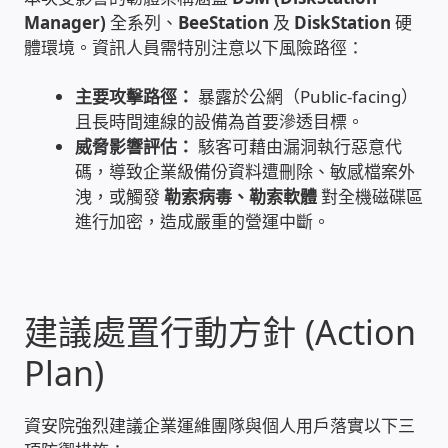
Manager)
全系列、
BeeStation
及
DiskStation
硬
家庭水電修繕
體環境。資訊人員需特別注意以下風險路徑：
窗簾 窗飾 丈量安裝
主要攻擊路徑：
暴露於公網（Public-facing）
且長時間連線的設備為首要滲透目標。
電腦維修銷售
威脅影響評估：
駭客可藉由漏洞執行惡意代
碼，導致企業級備份資料遭刪除、敏感檔案外
洩，或觸發
勒索病毒、勒索軟體
對全機磁碟區
電腦維護合約
進行加密，造成嚴重的營運中斷。
電腦租賃方案
捷元電腦 NUC迷你電腦 伺服器
建議處置行動方針 (Action
Plan)
飛碟 不斷電 UPS / 穩壓器 AVR
遠距教學、在家辦公
資安院強烈建議企業運維團隊與個人用戶落實以下三