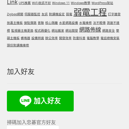
Link
UPS推薦
WiFi收訊不好
Windows 11
Windows教學
WordPress架站
弱電工程
Zigbee網關
伺服器監控
友訊
對講機設定
弱電
打字連發
技嘉主機板
接點彈跳
普聯
核心隔離
水星網路設備
水電維修
法不輕傳
測速不達
網路佈線
標
監視器主機更換
程式碼優化
網站搬家
網站開發
網路安全
華
碩主機板
蜂鳴器
設備辨識
辦公效率
開發效率
防雷科普
電腦教學
電話總機安裝
頭份對講機維修
加入好友
掃碼加入忠碁官方好友