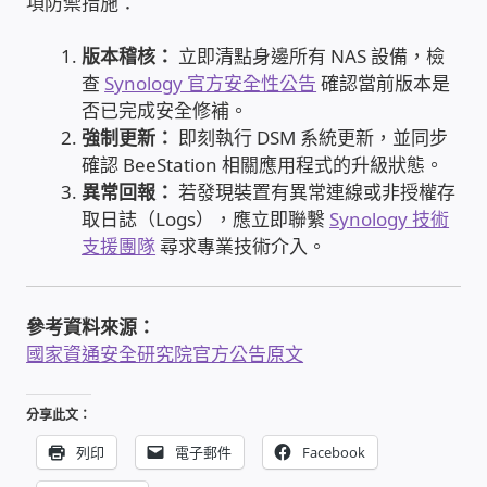
項防禦措施：
USB隨插即用視訊攝影機
版本稽核：
立即清點身邊所有 NAS 設備，檢
查
Synology 官方安全性公告
確認當前版本是
數位廣告看板播放器
否已完成安全修補。
強制更新：
即刻執行 DSM 系統更新，並同步
電腦 工具 軟體 手冊
確認 BeeStation 相關應用程式的升級狀態。
異常回報：
若發現裝置有異常連線或非授權存
網路規劃架設
取日誌（Logs），應立即聯繫
Synology 技術
支援團隊
尋求專業技術介入。
OpenMediaVault OMV
NAS到府安裝服務
參考資料來源：
國家資通安全研究院官方公告原文
DAS 直連式附加存儲
分享此文：
出租套房出租 網路維護管理 房東免煩惱
列印
電子郵件
Facebook