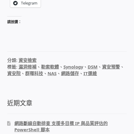
Telegram
WIFI Wi-Fi 無線熱點 無線網路
網路硬體設備
請按讚：
居易科技DrayTek/裕笠科技Ublink
印表列印伺服器
分類:
資安檢索
標籤:
漏洞修補
、
勒索軟體
、
Synology
、
DSM
、
資安預警
、
虛擬機 Virtual machine VirtualBox Hyper-V
資安院
、
群暉科技
、
NAS
、
網路儲存
、
IT運維
VMware
網路 到府檢測 連線設定
近期文章
光纖網路
網路斷線自動排查 支援多目標 IP 與品質評估的
TP-Link TAIWAN(普聯技術)
PowerShell 腳本