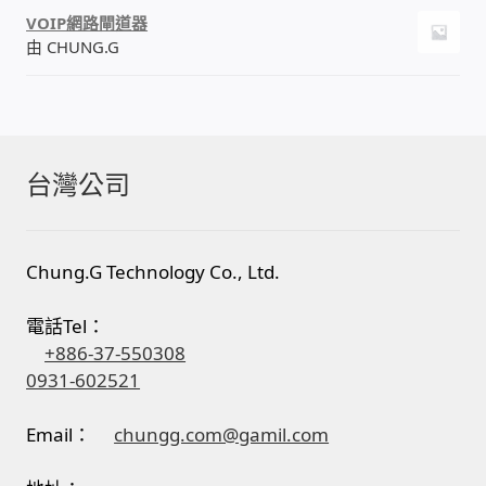
VOIP網路閘道器
由 CHUNG.G
台灣公司
Chung.G Technology Co., Ltd.
電話Tel：
+886-37-550308
0931-602521
Email：
chungg.com@gamil.com