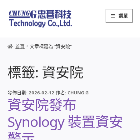
跳
跳
選單
至
至
導
主
覽
要
首頁
列
內
首頁
文章標籤為 “資安院”
容
關於忠碁
標籤:
資安院
本站文章導覽
本站AI文字客服
發佈日期:
2026-02-12
作者:
CHUNG.G
資安院發布
創辦人:林慶忠
Synology 裝置資安
頭份獅子會
警示
竹南百齡扶輪社