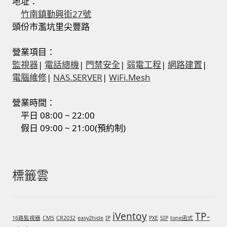
地址：
竹南鎮勤興街27號
頭份市濫坑里尖豐路
營業項目：
監視器
|
電話總機
|
門禁安全
|
弱電工程
|
網路建置
|
電腦維修
|
NAS.SERVER
|
WiFi.Mesh
營業時間：
平日 08:00 ~ 22:00
假日 09:00 ~ 21:00(預約制)
標籤雲
iVentoy
TP-
16路監視器
CMS
CR2032
easy2hide
IP
PXE
SIP
tone函式