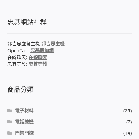
門禁安全控制 工具 軟體 手冊
忠碁網站社群
建築技術設備設置
邦吉思虛擬主機:
邦吉思主機
租屋維修、租屋安全
OpenCart:
忠碁購物網
在線聊天:
在線聊天
忠碁守護:
忠碁守護
智慧電錶、儲值、雲端 電子式電錶
公用房間插卡計費方案
商品分類
充電樁
電子材料
(25)
線上網路購物
電話總機
(7)
DIY材料
門禁門控
(14)