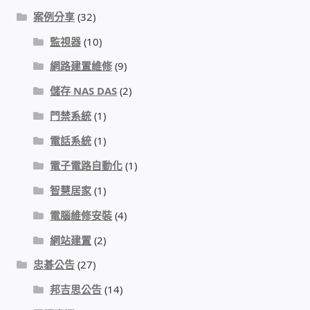
IP-PBX 租賃 借測 (雲端總機)
案例分享
(32)
監視器
(10)
通航國際(Tonnet)
網路建置維修
(9)
DCS 數位通訊系統
儲存 NAS DAS
(2)
門禁系統
(1)
NEC SL2100 電話總機 數位IP通訊系統
電話系統
(1)
安立達(Aristel)
電子電路自動化
(1)
智慧居家
(1)
聯盟電子(LINEMEX)
電腦維修安裝
(4)
網路型門口視訊對講機
網站建置
(2)
忠碁公告
(27)
電話 工具 軟體 手冊
邦吉思公告
(14)
門禁安全控制