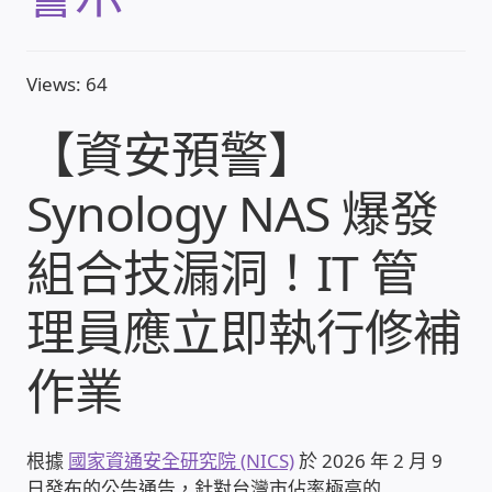
收費標準依據
Views: 64
照片紀實影音
【資安預警】
儀器設備
Synology NAS 爆發
網路建置規劃維修-實績案例
組合技漏洞！IT 管
弱電工程-實績案例
理員應立即執行修補
插卡計費
作業
監視器安裝維修-實績案例
根據
國家資通安全研究院 (NICS)
於 2026 年 2 月 9
自動控制PLC專案設計-實績案例
日發布的公告通告，針對台灣市佔率極高的