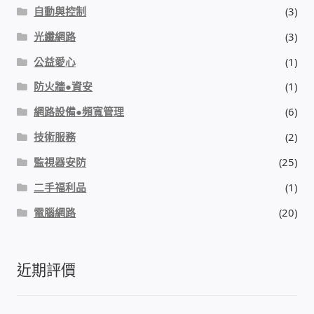
自動與控制
(3)
我的帳號
光纖網路
(3)
結帳
公益愛心
(1)
防火牆●資安
(1)
購物車
網路設備●頻寬管理
(6)
技術服務
(2)
退款和退貨政策
監視器安防
(25)
二手福利品
(1)
電腦網路
(20)
近期評價