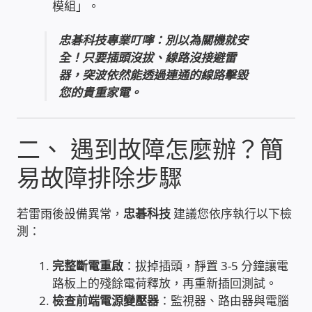
模組」。
USB隨插即用視訊攝影機
忠碁科技專業叮嚀：別以為關機就安
數位廣告看板播放器
全！只要插頭沒拔、線路沒接避雷
器，突波依然能透過連通的線路擊毀
您的貴重家電。
電腦 工具 軟體 手冊
網路規劃架設
二、 遇到故障怎麼辦？簡
OpenMediaVault OMV
易故障排除步驟
NAS到府安裝服務
若雷雨後設備異常，
忠碁科技
建議您依序執行以下檢
測：
DAS 直連式附加存儲
完整斷電重啟
：拔掉插頭，靜置 3-5 分鐘讓電
路板上的殘餘電荷釋放，再重新插回測試。
出租套房出租 網路維護管理 房東免煩惱
檢查前端電源變壓器
：監視器、路由器與電腦