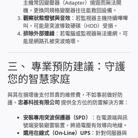
主機常因變壓器（Adapter）燒毀而無法開
WIFI Wi-Fi 無線熱點 無線網路
機，更換同規格變壓器往往能救回設備。
觀察狀態燈號與音效
：若監視器主機持續嗶嗶
網路硬體設備
叫，可能是突波導致硬碟（HDD）受損。
排除外部連線
：若電腦或監視器無法連網，可
居易科技DrayTek/裕笠科技Ublink
能是網路孔被突波燒壞。
印表列印伺服器
三、 專業預防建議：守護
虛擬機 Virtual machine VirtualBox Hyper-V
您的智慧家庭
VMware
與其在損壞後支付昂貴的維修費，不如事前做好防
網路 到府檢測 連線設定
護。
忠碁科技有限公司
提供全方位的防雷解決方案：
光纖網路
安裝專用突波保護器（SPD）
：在電源端與訊
號端安裝避雷裝置，將過電壓有效導向地線。
TP-Link TAIWAN(普聯技術)
選用在線式（On-Line）UPS
：針對伺服器與