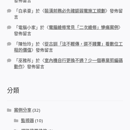
發佈留言
「
白承豪
」於〈
裝潢前務必先確認弱電施工規劃
〉發佈留
感應式門鎖、電子鎖
言
「
電腦小家
」於〈
電腦維修常見「二次維修」慘痛案例
〉
電梯樓層刷卡管制
發佈留言
「
陳怡玲
」於〈
從古訓「法不輕傳，道不賤賣」看數位工
停車場、社區大樓 車道管制系統
程的價值
〉發佈留言
「
巫雅彤
」於〈
室內機自行更換不通？少一個專業剪編碼
風速傳感器+PLC自動控制
動作
〉發佈留言
mOA雲考勤 指紋、卡片、手機APP GPS打卡
分類
智慧櫃
案例分享
(32)
電子鎖 凱特安Kwikset
監視器
(10)
電子模組電路模塊