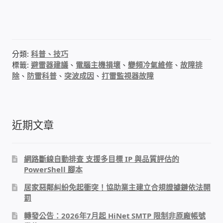
太陽能系統監視器
監視器 信和 TBC 固定IP
分類:
科普、技巧
監視器RS485開門開鐵門開燈開保全
標籤:
避雷器建議
、
電腦主機損壞
、
變頻冷氣維修
、
故障排
除
、
防雷科普
、
突波成因
、
打雷監視器故障
監控健檢‧舊換新專案
監視器異地備份備援
近期文章
監控安防 工具 軟體 手冊
網路斷線自動排查 支援多目標 IP 與品質評估的
PowerShell 腳本
電話總機 對講機
居家惡鄰糾紛免起衝突！協助業主建立合規證據鏈依法開
罰
迅時數位網路電話總機
轉發公告：2026年7月起 HiNet SMTP 限制非原廠帳號