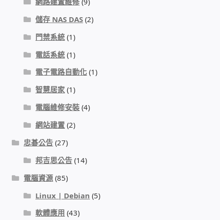
網路建置維修
(9)
儲存 NAS DAS
(2)
門禁安全控制 工具 軟體 手冊
門禁系統
(1)
建築技術設備設置
電話系統
(1)
電子電路自動化
(1)
租屋維修、租屋安全
智慧居家
(1)
智慧電錶、儲值、雲端 電子式電錶
電腦維修安裝
(4)
網站建置
(2)
公用房間插卡計費方案
忠碁公告
(27)
充電樁
邦吉思公告
(14)
電腦資源
(85)
線上網路購物
Linux | Debian
(5)
DIY材料
軟體應用
(43)