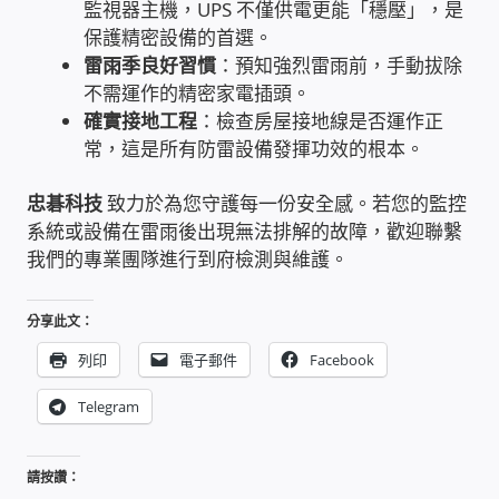
監視器主機，UPS 不僅供電更能「穩壓」，是
PHP程式設計
保護精密設備的首選。
雷雨季良好習慣
：預知強烈雷雨前，手動拔除
不需運作的精密家電插頭。
網路 工具 軟體 手冊
確實接地工程
：檢查房屋接地線是否運作正
常，這是所有防雷設備發揮功效的根本。
監視器安裝維修
忠碁科技
致力於為您守護每一份安全感。若您的監控
監視器DIY
系統或設備在雷雨後出現無法排解的故障，歡迎聯繫
我們的專業團隊進行到府檢測與維護。
監視器租賃方案
分享此文：
防盜保全-安防設備
列印
電子郵件
Facebook
昇銳電子(HI SHARP)智慧科技
Telegram
鎧鋒企業(KCA)智能監視系統
請按讚：