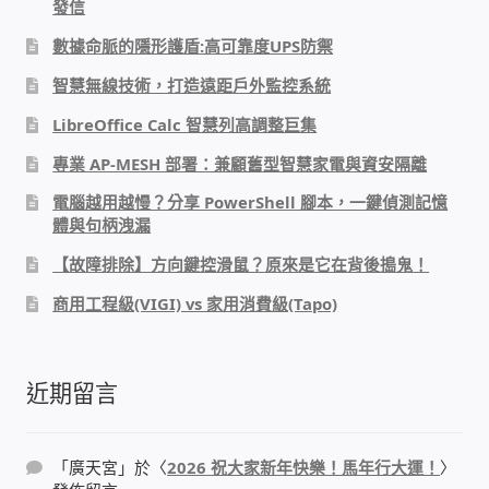
發信
IP-PBX 租賃 借測 (雲端總機)
數據命脈的隱形護盾:高可靠度UPS防禦
通航國際(Tonnet)
智慧無線技術，打造遠距戶外監控系統
LibreOffice Calc 智慧列高調整巨集
DCS 數位通訊系統
專業 AP-MESH 部署：兼顧舊型智慧家電與資安隔離
NEC SL2100 電話總機 數位IP通訊系統
電腦越用越慢？分享 PowerShell 腳本，一鍵偵測記憶
體與句柄洩漏
安立達(Aristel)
【故障排除】方向鍵控滑鼠？原來是它在背後搗鬼！
商用工程級(VIGI) vs 家用消費級(Tapo)
聯盟電子(LINEMEX)
網路型門口視訊對講機
近期留言
電話 工具 軟體 手冊
「
廣天宮
」於〈
2026 祝大家新年快樂！馬年行大運！
〉
門禁安全控制