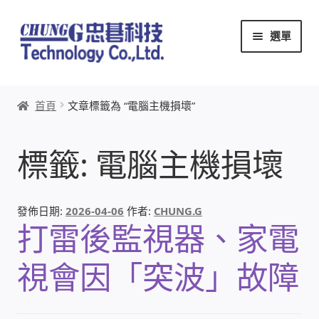
跳
跳
選單
至
至
導
主
覽
要
首頁
列
內
首頁
文章標籤為 “電腦主機損壞”
容
關於忠碁
標籤:
電腦主機損壞
本站文章導覽
本站AI文字客服
發佈日期:
2026-04-06
作者:
CHUNG.G
打雷後監視器、家電
創辦人:林慶忠
視會因「突波」故障
頭份獅子會
竹南百齡扶輪社