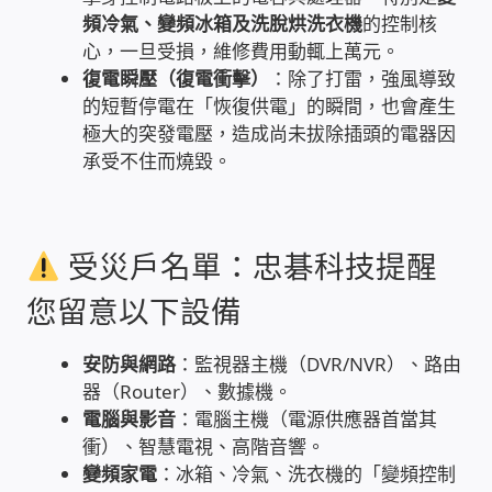
頻冷氣、變頻冰箱及洗脫烘洗衣機
的控制核
家庭水電修繕
心，一旦受損，維修費用動輒上萬元。
復電瞬壓（復電衝擊）
：除了打雷，強風導致
窗簾 窗飾 丈量安裝
的短暫停電在「恢復供電」的瞬間，也會產生
極大的突發電壓，造成尚未拔除插頭的電器因
電腦維修銷售
承受不住而燒毀。
電腦維護合約
受災戶名單：忠碁科技提醒
電腦租賃方案
您留意以下設備
捷元電腦 NUC迷你電腦 伺服器
安防與網路
：監視器主機（DVR/NVR）、路由
器（Router）、數據機。
飛碟 不斷電 UPS / 穩壓器 AVR
電腦與影音
：電腦主機（電源供應器首當其
衝）、智慧電視、高階音響。
遠距教學、在家辦公
變頻家電
：冰箱、冷氣、洗衣機的「變頻控制