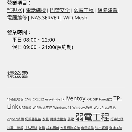
營業項目：
監視器
|
電話總機
|
門禁安全
|
弱電工程
|
網路建置
|
電腦維修
|
NAS.SERVER
|
WiFi.Mesh
營業時間：
平日 08:00 ~ 22:00
假日 09:00 ~ 21:00(預約制)
標籤雲
iVentoy
TP-
16路監視器
CMS
CR2032
easy2hide
IP
PXE
SIP
tone函式
Link
UPS推薦
WiFi收訊不好
Windows 11
Windows教學
WordPress架站
弱電工程
Zigbee網關
伺服器監控
友訊
對講機設定
弱電
打字連發
技嘉主機板
接點彈跳
普聯
核心隔離
水星網路設備
水電維修
法不輕傳
測速不達