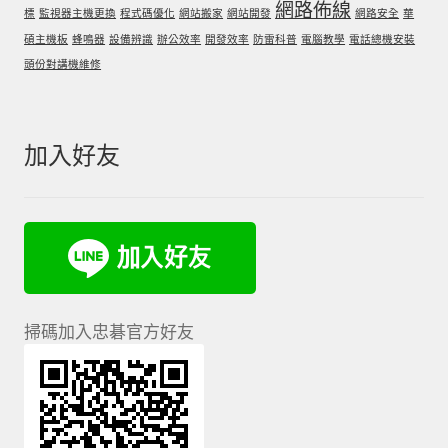
網路佈線
標
監視器主機更換
程式碼優化
網站搬家
網站開發
網路安全
華
碩主機板
蜂鳴器
設備辨識
辦公效率
開發效率
防雷科普
電腦教學
電話總機安裝
頭份對講機維修
加入好友
掃碼加入忠碁官方好友