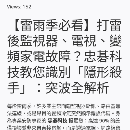
Views: 152
收費標準依據
【雷雨季必看】打雷
照片紀實影音
後監視器、電視、變
儀器設備
頻家電故障？忠碁科
網路建置規劃維修-實績案例
技教您識別「隱形殺
弱電工程-實績案例
手」：突波全解析
插卡計費
每逢雷雨季，許多業主常面臨監視器斷訊、路由器無
監視器安裝維修-實績案例
法連線，或是昂貴的變頻冷氣突然顯示錯誤代碼。身
為專業安防專家的
忠碁科技
提醒您：高達 90% 的設
自動控制PLC專案設計-實績案例
備損壞並非來自直接雷擊，而是透過電線、網路線竄