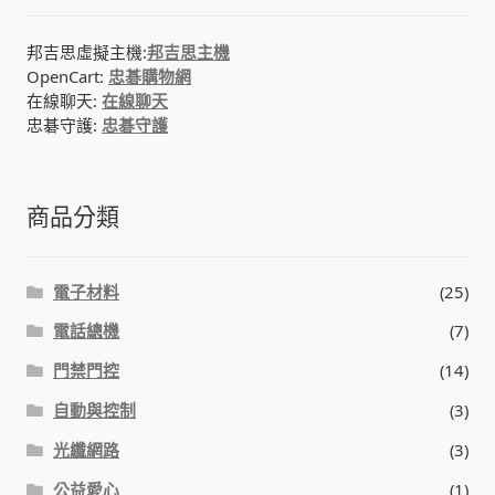
邦吉思虛擬主機:
邦吉思主機
OpenCart:
忠碁購物網
在線聊天:
在線聊天
忠碁守護:
忠碁守護
商品分類
電子材料
(25)
電話總機
(7)
門禁門控
(14)
自動與控制
(3)
光纖網路
(3)
公益愛心
(1)