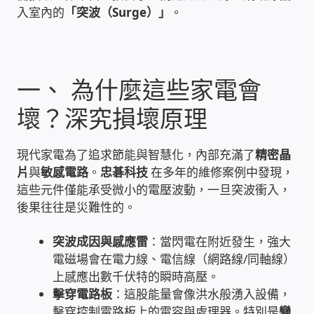
入室內的
「突波（Surge）」
。
雲端儲值型電表
電子鎖安裝-實績案例
一、 為什麼這些家電會
電腦資訊-實績案例
壞？深究損壞原理
電話總機安裝維修-實績案例
現代家電為了追求節能與智慧化，內部充滿了
精密晶
片
與
敏感電路
。
忠碁科技
在多年的維修案例中發現，
聯絡我們
這些元件僅能承受微小的電壓波動，一旦突波衝入，
後果往往是災難性的。
徵 伙伴
突波成因與感應雷
：當閃電在附近發生，強大
電磁場會在電力線、電信線（網路線/同軸線）
公益贊助、社會貢獻
上感應出數千伏特的瞬時高壓。
擊穿電路板
：這股能量會像洪水般湧入設備，
聯盟合作包商
擊穿控制電路板上的電容與處理器。特別是
變