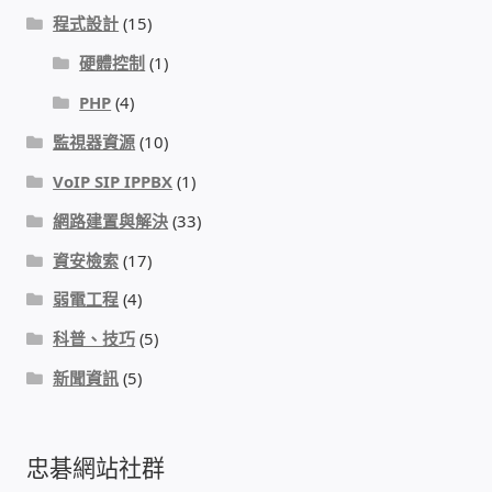
程式設計
(15)
我的帳號
硬體控制
(1)
結帳
PHP
(4)
監視器資源
(10)
購物車
VoIP SIP IPPBX
(1)
退款和退貨政策
網路建置與解決
(33)
資安檢索
(17)
弱電工程
(4)
科普、技巧
(5)
新聞資訊
(5)
忠碁網站社群