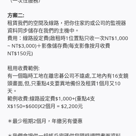
（一次性服務）
雲端儲值型電表
方案二:
租賃我們的空間及線路，把你住家的或公司的監視器
電子鎖安裝-實績案例
資料同步儲存在我們的主機中。
費用：線路設定費(啟租時1位置點只收一次NT$1,000
~ NT$3,000)＋影像儲存費(每支影像按月收費
電腦資訊-實績案例
NT$150元)
電話總機安裝維修-實績案例
租用收費範例:
有一個臨時工地在離忠碁公司不遠處,工地內有16支鏡
聯絡我們
頭畫面,但,只重點4支要異地備份及租賃1個月又10
天。
徵 伙伴
範例收費:線路設定費$1,000+(重點4支
X$150=$600)X2個月 = $2,200元
公益贊助、社會貢獻
＊最少租期2個月，年繳另有優惠
聯盟合作包商
＊我們會提供一組帳戶密碼供您隨時調閱畫面資料