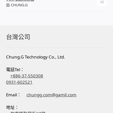
由 CHUNG.G
台灣公司
Chung.G Technology Co., Ltd.
電話Tel：
+886-37-550308
0931-602521
Email：
chungg.com@gamil.com
地址：