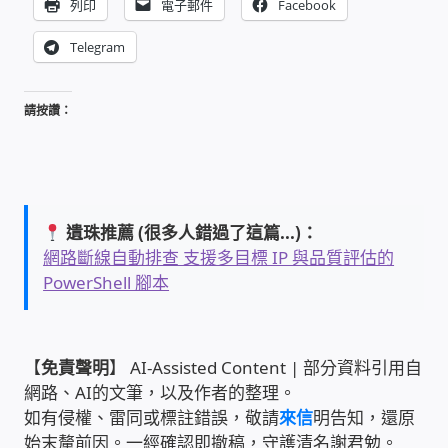
列印
電子郵件
Facebook
USB隨插即用視訊攝影機
Telegram
數位廣告看板播放器
請按讚：
電腦 工具 軟體 手冊
網路規劃架設
遺珠推薦 (很多人錯過了這篇...)：
OpenMediaVault OMV
網路斷線自動排查 支援多目標 IP 與品質評估的
PowerShell 腳本
NAS到府安裝服務
DAS 直連式附加存儲
【
免責聲明
】 AI-Assisted Content | 部分資料引用自
網路、AI的文筆，以及作者的整理。
出租套房出租 網路維護管理 房東免煩惱
如有侵權、雷同或標註錯誤，敬請
來信
明告知，還原
始末釐前因。一經確認即撤稿，守護清名謝君勉。