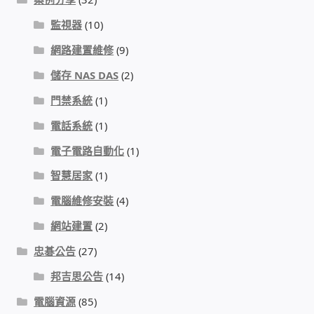
IP-PBX 租賃 借測 (雲端總機)
監視器
(10)
通航國際(Tonnet)
網路建置維修
(9)
儲存 NAS DAS
(2)
DCS 數位通訊系統
門禁系統
(1)
NEC SL2100 電話總機 數位IP通訊系統
電話系統
(1)
電子電路自動化
(1)
安立達(Aristel)
智慧居家
(1)
聯盟電子(LINEMEX)
電腦維修安裝
(4)
網站建置
(2)
網路型門口視訊對講機
忠碁公告
(27)
電話 工具 軟體 手冊
邦吉思公告
(14)
電腦資源
(85)
門禁安全控制