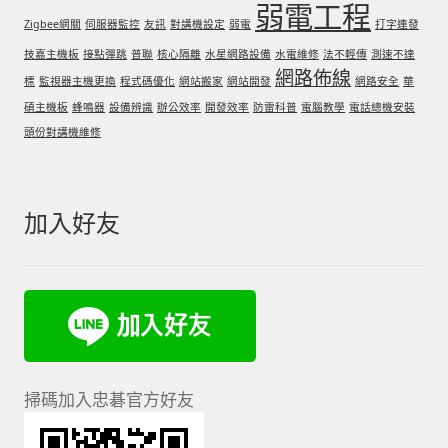
弱電工程
Zigbee網關
伺服器監控
友訊
對講機設定
弱電
打字連發
技嘉主機板
接點彈跳
普聯
核心隔離
水星網路設備
水電維修
法不輕傳
測速不達
網路佈線
標
監視器主機更換
程式碼優化
網站搬家
網站開發
網路安全
華
碩主機板
蜂鳴器
設備辨識
辦公效率
開發效率
防雷科普
電腦教學
電話總機安裝
頭份對講機維修
加入好友
掃碼加入忠碁官方好友