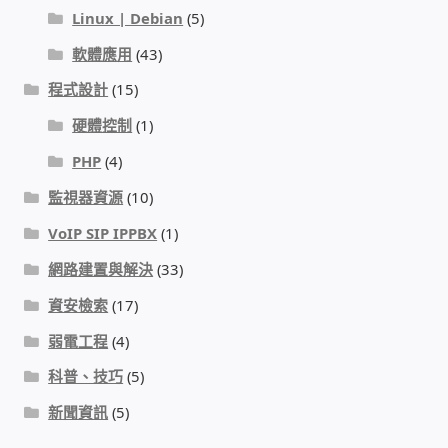
Linux | Debian
(5)
感應式門鎖、電子鎖
軟體應用
(43)
程式設計
(15)
電梯樓層刷卡管制
硬體控制
(1)
PHP
(4)
停車場、社區大樓 車道管制系統
監視器資源
(10)
風速傳感器+PLC自動控制
VoIP SIP IPPBX
(1)
網路建置與解決
(33)
mOA雲考勤 指紋、卡片、手機APP GPS打卡
資安檢索
(17)
智慧櫃
弱電工程
(4)
科普、技巧
(5)
電子鎖 凱特安Kwikset
新聞資訊
(5)
電子模組電路模塊