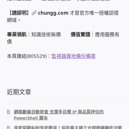
WIFI Wi-Fi 無線熱點 無線網路
【
請認明
】
chungg.com
才是官方唯一授權認證
網路硬體設備
網域。
專業領航
｜知識技術無價
價值實踐
｜應用服務有
居易科技DrayTek/裕笠科技Ublink
價
印表列印伺服器
本頁連結(805529)：
監視器異地備份備援
虛擬機 Virtual machine VirtualBox Hyper-V
VMware
網路 到府檢測 連線設定
近期文章
光纖網路
網路斷線自動排查 支援多目標 IP 與品質評估的
PowerShell 腳本
TP-Link TAIWAN(普聯技術)
居家惡鄰糾紛免起衝突！協助業主建立合規證據鏈依法開