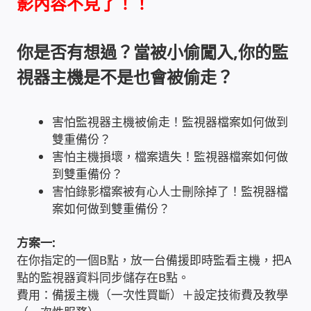
影內容不見了！！
收費標準依據
你是否有想過？當被小偷闖入,你的監
視器主機是不是也會被偷走？
照片紀實影音
儀器設備
害怕監視器主機被偷走！監視器檔案如何做到
雙重備份？
網路建置規劃維修-實績案例
害怕主機損壞，檔案遺失！監視器檔案如何做
到雙重備份？
弱電工程-實績案例
害怕錄影檔案被有心人士刪除掉了！監視器檔
案如何做到雙重備份？
插卡計費
方案一:
在你指定的一個B點，放一台備援即時監看主機，把A
監視器安裝維修-實績案例
點的監視器資料同步儲存在B點。
費用：備援主機（一次性買斷）＋設定技術費及教學
自動控制PLC專案設計-實績案例