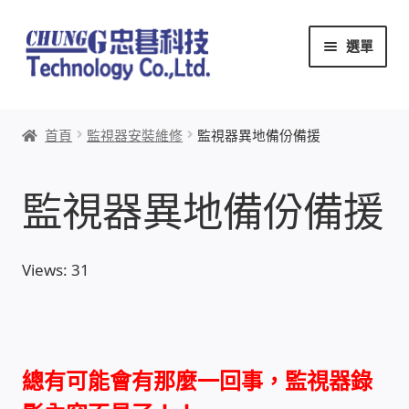
跳
跳
選單
至
至
導
主
覽
要
首頁
列
內
首頁
監視器安裝維修
監視器異地備份備援
容
關於忠碁
監視器異地備份備援
本站文章導覽
本站AI文字客服
Views: 31
創辦人:林慶忠
頭份獅子會
總有可能會有那麼一回事，監視器錄
竹南百齡扶輪社