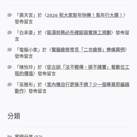
太陽能系統監視器
「
廣天宮
」於〈
2026 祝大家新年快樂！馬年行大運！
〉
發佈留言
監視器 信和 TBC 固定IP
「
白承豪
」於〈
裝潢前務必先確認弱電施工規劃
〉發佈留
言
監視器RS485開門開鐵門開燈開保全
「
電腦小家
」於〈
電腦維修常見「二次維修」慘痛案例
〉
監控健檢‧舊換新專案
發佈留言
「
陳怡玲
」於〈
從古訓「法不輕傳，道不賤賣」看數位工
監視器異地備份備援
程的價值
〉發佈留言
「
巫雅彤
」於〈
室內機自行更換不通？少一個專業剪編碼
監控安防 工具 軟體 手冊
動作
〉發佈留言
電話總機 對講機
分類
迅時數位網路電話總機
案例分享
(32)