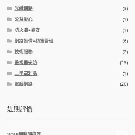
光纖網路
(3)
我的帳號
公益愛心
(1)
結帳
防火牆●資安
(1)
網路設備●頻寬管理
(6)
購物車
技術服務
(2)
退款和退貨政策
監視器安防
(25)
二手福利品
(1)
電腦網路
(20)
近期評價
VOIP網路閘道器