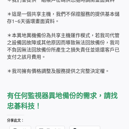
家庭水電修繕
＊這是一個共享主機，我們不保證服務的提供基本儲
存1~6天循環畫面資料。
窗簾 窗飾 丈量安裝
＊本異地異機備份為共享主機運作模式，若我司代管
電腦維修銷售
之設備因故障或其他原因而導致無法回放備份，我司
不負因無法回放備份所產生之損失責任並退還客戶已
支付之該月費用。
電腦維護合約
＊我司擁有價格調整及服務提供之完整決定權。
電腦租賃方案
捷元電腦 NUC迷你電腦 伺服器
有任何監視器異地備份的需求，請找
飛碟 不斷電 UPS / 穩壓器 AVR
忠碁科技！
遠距教學、在家辦公
分享此文：