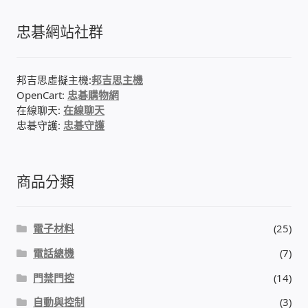
忠碁網站社群
門禁安全控制 工具 軟體 手冊
建築技術設備設置
邦吉思虛擬主機:
邦吉思主機
OpenCart:
忠碁購物網
租屋維修、租屋安全
在線聊天:
在線聊天
忠碁守護:
忠碁守護
智慧電錶、儲值、雲端 電子式電錶
商品分類
公用房間插卡計費方案
充電樁
電子材料
(25)
電話總機
(7)
線上網路購物
門禁門控
(14)
DIY材料
自動與控制
(3)