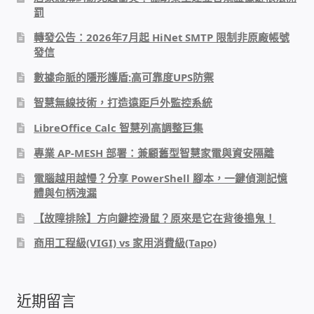
罰
PHP程式設計
轉發公告：2026年7月起 HiNet SMTP 限制非原廠帳號
發信
網路 工具 軟體 手冊
數據命脈的隱形護盾:高可靠度UPS防禦
監視器安裝維修
智慧無線技術，打造遠距戶外監控系統
LibreOffice Calc 智慧列高調整巨集
監視器DIY
專業 AP-MESH 部署：兼顧舊型智慧家電與資安隔離
監視器租賃方案
電腦越用越慢？分享 PowerShell 腳本，一鍵偵測記憶
體與句柄洩漏
防盜保全-安防設備
【故障排除】方向鍵控滑鼠？原來是它在背後搗鬼！
商用工程級(VIGI) vs 家用消費級(Tapo)
昇銳電子(HI SHARP)智慧科技
鎧鋒企業(KCA)智能監視系統
近期留言