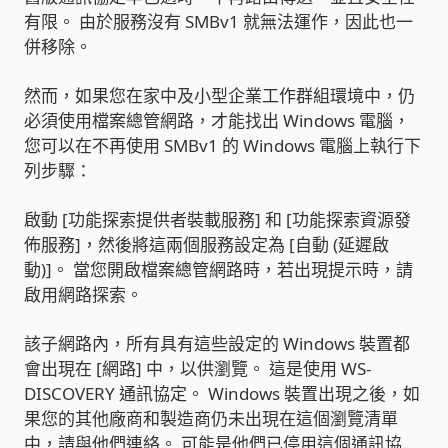
有限。 由於服務沒有 SMBv1 就無法運作，因此也一
USB隨插即用視訊攝影機
併移除。
數位廣告看板播放器
然而，如果您在家中及小型企業工作群組環境中，仍
必須使用檔案總管網路，才能找出 Windows 電腦，
電腦 工具 軟體 手冊
您可以在不再使用 SMBv1 的 Windows 電腦上執行下
列步驟：
網路規劃架設
啟動 [功能探索提供者裝載服務] 和 [功能探索資源發
OpenMediaVault OMV
佈服務]，然後將這兩個服務設定為 [自動 (延遲啟
動)]。 當您開啟檔案總管網路時，若出現提示時，請
啟用網路探索。
NAS到府安裝服務
該子網路內，所有具有這些設定的 Windows 裝置都
DAS 直連式附加存儲
會出現在 [網路] 中，以供瀏覽。 這是使用 WS-
DISCOVERY 通訊協定。 Windows 裝置出現之後，如
出租套房出租 網路維護管理 房東免煩惱
果您的其他廠商和製造商仍未出現在這個瀏覽清單
中，請與他們連絡。 可能是他們已停用這個通訊協