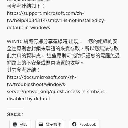
可參考連結如下：
PHP程式設計
https://support.microsoft.com/zh-
tw/help/4034314/smbv1-is-not-installed-by-
網路 工具 軟體 手冊
default-in-windows
監視器安裝維修
WIN10 網路芳鄰分享連線時,出現： 您的組織的安
全性原則會封鎖未驗證的來賓存取，所以您無法存取
監視器DIY
此共用的資料夾。 這些原則可協助保護您的電腦免受
網路上的不安全或惡意裝置的攻擊。
其它參考連結：
監視器租賃方案
https://docs.microsoft.com/zh-
tw/troubleshoot/windows-
防盜保全-安防設備
server/networking/guest-access-in-smb2-is-
disabled-by-default
昇銳電子(HI SHARP)智慧科技
分享此文：
鎧鋒企業(KCA)智能監視系統
列印
電子郵件
Facebook