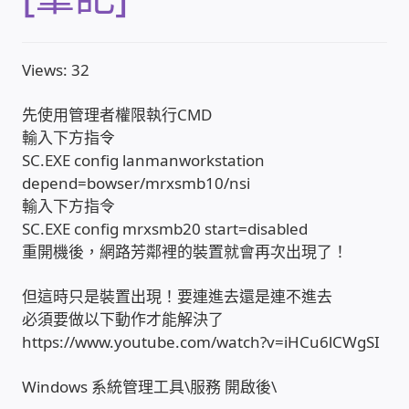
收費標準依據
Views: 32
照片紀實影音
先使用管理者權限執行CMD
輸入下方指令
儀器設備
SC.EXE config lanmanworkstation
depend=bowser/mrxsmb10/nsi
網路建置規劃維修-實績案例
輸入下方指令
SC.EXE config mrxsmb20 start=disabled
弱電工程-實績案例
重開機後，網路芳鄰裡的裝置就會再次出現了！
但這時只是裝置出現！要連進去還是連不進去
插卡計費
必須要做以下動作才能解決了
https://www.youtube.com/watch?v=iHCu6lCWgSI
監視器安裝維修-實績案例
Windows 系統管理工具\服務 開啟後\
自動控制PLC專案設計-實績案例