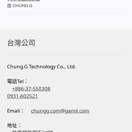
由 CHUNG.G
台灣公司
Chung.G Technology Co., Ltd.
電話Tel：
+886-37-550308
0931-602521
Email：
chungg.com@gamil.com
地址：