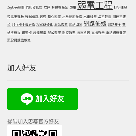
弱電工程
Zigbee網關
伺服器監控
友訊
對講機設定
弱電
打字連發
技嘉主機板
接點彈跳
普聯
核心隔離
水星網路設備
水電維修
法不輕傳
測速不達
網路佈線
標
監視器主機更換
程式碼優化
網站搬家
網站開發
網路安全
華
碩主機板
蜂鳴器
設備辨識
辦公效率
開發效率
防雷科普
電腦教學
電話總機安裝
頭份對講機維修
加入好友
掃碼加入忠碁官方好友