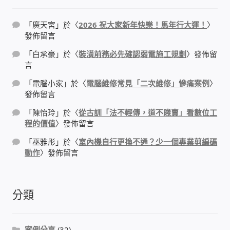
「
廣天宮
」於〈
2026 祝大家新年快樂！馬年行大運！
〉
感應式門鎖、電子鎖
發佈留言
「
白承豪
」於〈
裝潢前務必先確認弱電施工規劃
〉發佈留
電梯樓層刷卡管制
言
「
電腦小家
」於〈
電腦維修常見「二次維修」慘痛案例
〉
停車場、社區大樓 車道管制系統
發佈留言
風速傳感器+PLC自動控制
「
陳怡玲
」於〈
從古訓「法不輕傳，道不賤賣」看數位工
程的價值
〉發佈留言
mOA雲考勤 指紋、卡片、手機APP GPS打卡
「
巫雅彤
」於〈
室內機自行更換不通？少一個專業剪編碼
動作
〉發佈留言
智慧櫃
分類
電子鎖 凱特安Kwikset
電子模組電路模塊
案例分享
(32)