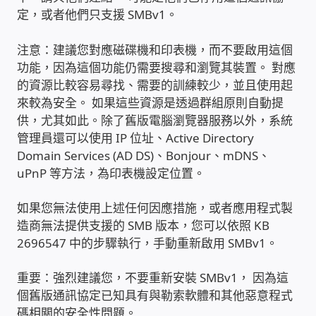
WIFI Wi-Fi 無線熱點 無線網路
定，或者他們只支援 SMBv1。
網路硬體設備
注意：建議您對應磁碟機和印表機，而不要啟用這個
功能，因為這個功能仍需要搜尋和瀏覽其裝置。 對應
的資源比較容易尋找、需要的訓練較少，並且使用起
居易科技DrayTek/裕笠科技Ublink
來較為安全。 如果這些資源是透過群組原則自動提
供，尤其如此。除了舊版電腦瀏覽器服務以外，系統
印表列印伺服器
管理員還可以使用 IP 位址、Active Directory
Domain Services (AD DS)、Bonjour、mDNS、
虛擬機 Virtual machine VirtualBox Hyper-V
uPnP 等方法，為印表機設定位置。
VMware
如果您無法使用上述任何因應措施，或者應用程式製
網路 到府檢測 連線設定
造商無法提供支援的 SMB 版本，您可以依照 KB
2696547 中的步驟執行，手動重新啟用 SMBv1。
光纖網路
重要：強烈建議您，不要重新安裝 SMBv1， 因為這
個舊版通訊協定已知具有與勒索軟體和其他惡意程式
TP-Link TAIWAN(普聯技術)
碼相關的安全性問題。