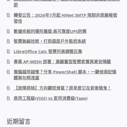
IP-PBX 租賃 借測 (雲端總機)
罰
轉發公告：2026年7月起 HiNet SMTP 限制非原廠帳號
通航國際(Tonnet)
發信
數據命脈的隱形護盾:高可靠度UPS防禦
DCS 數位通訊系統
智慧無線技術，打造遠距戶外監控系統
NEC SL2100 電話總機 數位IP通訊系統
LibreOffice Calc 智慧列高調整巨集
專業 AP-MESH 部署：兼顧舊型智慧家電與資安隔離
安立達(Aristel)
電腦越用越慢？分享 PowerShell 腳本，一鍵偵測記憶
體與句柄洩漏
聯盟電子(LINEMEX)
【故障排除】方向鍵控滑鼠？原來是它在背後搗鬼！
網路型門口視訊對講機
商用工程級(VIGI) vs 家用消費級(Tapo)
電話 工具 軟體 手冊
近期留言
門禁安全控制