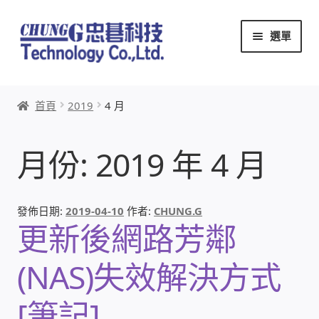
跳
跳
選單
至
至
導
主
覽
要
首頁
列
內
首頁
2019
4 月
容
關於忠碁
月份:
2019 年 4 月
本站文章導覽
本站AI文字客服
發佈日期:
2019-04-10
作者:
CHUNG.G
更新後網路芳鄰
創辦人:林慶忠
(NAS)失效解決方式
頭份獅子會
[筆記]
竹南百齡扶輪社