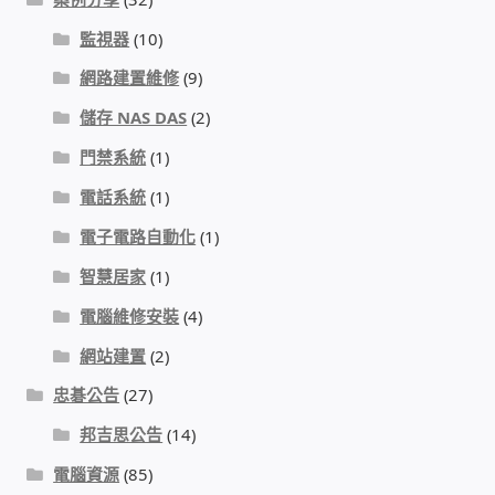
監視器
(10)
門禁安全控制 工具 軟體 手冊
網路建置維修
(9)
建築技術設備設置
儲存 NAS DAS
(2)
門禁系統
(1)
租屋維修、租屋安全
電話系統
(1)
智慧電錶、儲值、雲端 電子式電錶
電子電路自動化
(1)
智慧居家
(1)
公用房間插卡計費方案
電腦維修安裝
(4)
充電樁
網站建置
(2)
忠碁公告
(27)
線上網路購物
邦吉思公告
(14)
DIY材料
電腦資源
(85)