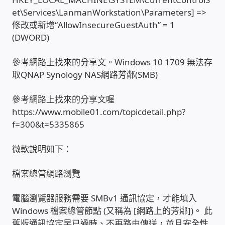
et\Services\LanmanWorkstation\Parameters] =>
家庭水電修繕
修改或新增“AllowInsecureGuestAuth” = 1
(DWORD)
窗簾 窗飾 丈量安裝
參考網路上找來的分享文。Windows 10 1709 無法存
電腦維修銷售
取QNAP Synology NAS網路芳鄰(SMB)
參考網路上找來的分享文喔
電腦維護合約
https://www.mobile01.com/topicdetail.php?
f=300&t=5335865
電腦租賃方案
微軟說明如下：
捷元電腦 NUC迷你電腦 伺服器
檔案總管網路瀏覽
飛碟 不斷電 UPS / 穩壓器 AVR
電腦瀏覽器服務需要 SMBv1 通訊協定，才能填入
遠距教學、在家辦公
Windows 檔案總管節點 (又稱為 [網路上的芳鄰])。 此
舊版通訊協定早已過時、不再路由傳送，並且安全性