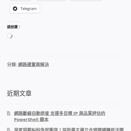
太陽能系統監視器
Telegram
監視器 信和 TBC 固定IP
請按讚：
正
監視器RS485開門開鐵門開燈開保全
在
載
監控健檢‧舊換新專案
入...
分類:
網路建置與解決
監視器異地備份備援
監控安防 工具 軟體 手冊
近期文章
電話總機 對講機
網路斷線自動排查 支援多目標 IP 與品質評估的
迅時數位網路電話總機
PowerShell 腳本
居家惡鄰糾紛免起衝突！協助業主建立合規證據鏈依法開