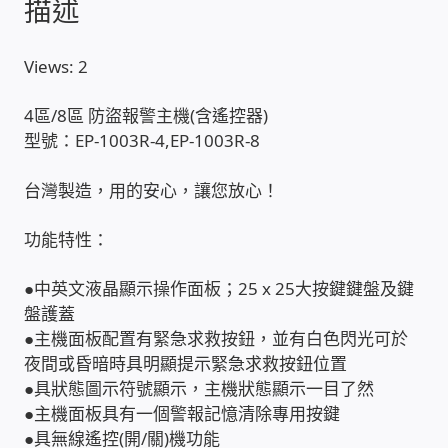
描述
家庭水電修繕
Views: 2
窗簾 窗飾 丈量安裝
4區/8區 防盜報警主機(含遙控器)
型號：EP-1003R-4,EP-1003R-8
電腦維修銷售
台灣製造，用的安心，讓您放心！
電腦維護合約
功能特性：
電腦租賃方案
●中英文液晶顯示操作面板；25 x 25大按鍵鍵盤及鍵
捷元電腦 NUC迷你電腦 伺服器
盤護蓋
●主機面板配置有緊急求救按鈕，並有白色閃光可於
飛碟 不斷電 UPS / 穩壓器 AVR
夜間或昏暗時具明顯提示緊急求救按鈕位置
●具狀態圖示符號顯示，主機狀態顯示一目了然
●主機面板具有一個警報記憶清除專用按鍵
遠距教學、在家辦公
●具無線遙控(開/關)機功能