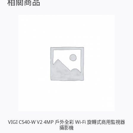
相關商品
WIFI Wi-Fi 無線熱點 無線網路
網路硬體設備
居易科技DrayTek/裕笠科技Ublink
印表列印伺服器
虛擬機 Virtual machine VirtualBox Hyper-V
VMware
網路 到府檢測 連線設定
光纖網路
VIGI C540-W V2 4MP 戶外全彩 Wi-Fi 旋轉式商用監視器
TP-Link TAIWAN(普聯技術)
攝影機