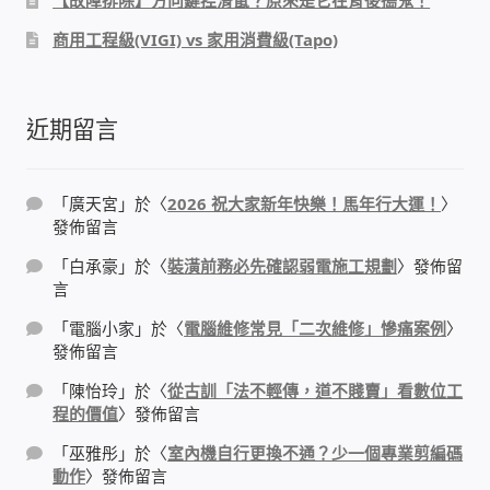
【故障排除】方向鍵控滑鼠？原來是它在背後搗鬼！
商用工程級(VIGI) vs 家用消費級(Tapo)
門禁安全控制 工具 軟體 手冊
建築技術設備設置
近期留言
租屋維修、租屋安全
「
廣天宮
」於〈
2026 祝大家新年快樂！馬年行大運！
〉
智慧電錶、儲值、雲端 電子式電錶
發佈留言
「
白承豪
」於〈
裝潢前務必先確認弱電施工規劃
〉發佈留
公用房間插卡計費方案
言
「
電腦小家
」於〈
電腦維修常見「二次維修」慘痛案例
〉
充電樁
發佈留言
「
陳怡玲
」於〈
從古訓「法不輕傳，道不賤賣」看數位工
線上網路購物
程的價值
〉發佈留言
「
巫雅彤
」於〈
室內機自行更換不通？少一個專業剪編碼
DIY材料
動作
〉發佈留言