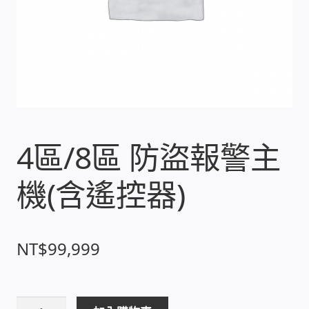
收費標準依據
照片紀實影音
儀器設備
4區/8區 防盜報警主
網路建置規劃維修-實績案例
機(含遙控器)
弱電工程-實績案例
插卡計費
NT$
99,999
監視器安裝維修-實績案例
自動控制PLC專案設計-實績案例
4