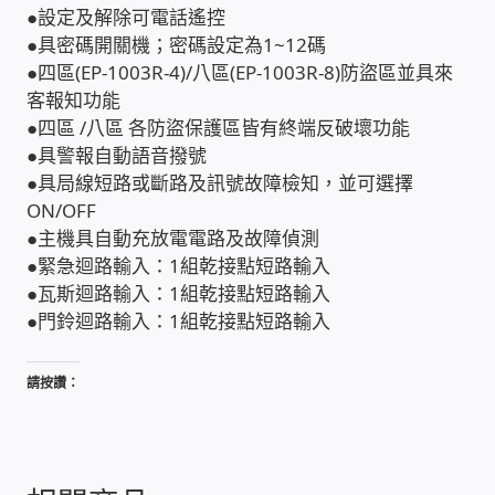
●設定及解除可電話遙控
USB隨插即用視訊攝影機
●具密碼開關機；密碼設定為1~12碼
●四區(EP-1003R-4)/八區(EP-1003R-8)防盜區並具來
數位廣告看板播放器
客報知功能
●四區 /八區 各防盜保護區皆有終端反破壞功能
電腦 工具 軟體 手冊
●具警報自動語音撥號
●具局線短路或斷路及訊號故障檢知，並可選擇
網路規劃架設
ON/OFF
●主機具自動充放電電路及故障偵測
●緊急迴路輸入：1組乾接點短路輸入
OpenMediaVault OMV
●瓦斯迴路輸入：1組乾接點短路輸入
●門鈴迴路輸入：1組乾接點短路輸入
NAS到府安裝服務
請按讚：
DAS 直連式附加存儲
出租套房出租 網路維護管理 房東免煩惱