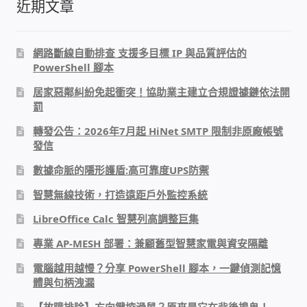
近期文章
感應式門鎖、電子鎖
網路斷線自動排查 支援多目標 IP 與品質評估的
PowerShell 腳本
電梯樓層刷卡管制
居家惡鄰糾紛免起衝突！協助業主建立合規證據鏈依法開
罰
停車場、社區大樓 車道管制系統
轉發公告：2026年7月起 HiNet SMTP 限制非原廠帳號
發信
風速傳感器+PLC自動控制
數據命脈的隱形護盾:高可靠度UPS防禦
mOA雲考勤 指紋、卡片、手機APP GPS打卡
智慧無線技術，打造遠距戶外監控系統
LibreOffice Calc 智慧列高調整巨集
智慧櫃
專業 AP-MESH 部署：兼顧舊型智慧家電與資安隔離
電子鎖 凱特安Kwikset
電腦越用越慢？分享 PowerShell 腳本，一鍵偵測記憶
體與句柄洩漏
電子模組電路模塊