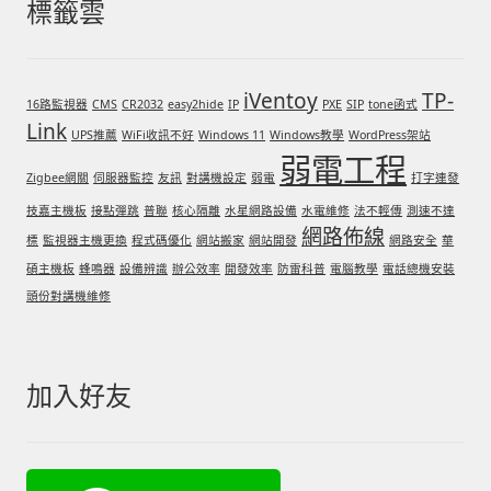
標籤雲
iVentoy
TP-
16路監視器
CMS
CR2032
easy2hide
IP
PXE
SIP
tone函式
Link
UPS推薦
WiFi收訊不好
Windows 11
Windows教學
WordPress架站
弱電工程
Zigbee網關
伺服器監控
友訊
對講機設定
弱電
打字連發
技嘉主機板
接點彈跳
普聯
核心隔離
水星網路設備
水電維修
法不輕傳
測速不達
網路佈線
標
監視器主機更換
程式碼優化
網站搬家
網站開發
網路安全
華
碩主機板
蜂鳴器
設備辨識
辦公效率
開發效率
防雷科普
電腦教學
電話總機安裝
頭份對講機維修
加入好友