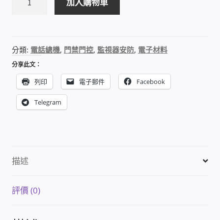
加入購物車
區/8
區
雲端儲值型電表
防
盜
電子鎖安裝-實績案例
分類:
電話總機
,
門禁門控
,
監視器安防
,
電子材料
報
分享此文：
警
電腦資訊-實績案例
主
列印
電子郵件
Facebook
機
電話總機安裝維修-實績案例
Telegram
(含
遙
聯絡我們
控
器)
徵 伙伴
數
描述
量
公益贊助、社會貢獻
評價 (0)
聯盟合作包商