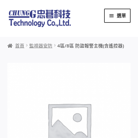
跳
跳
選單
至
至
導
主
覽
要
首頁
列
內
首頁
監視器安防
4區/8區 防盜報警主機(含遙控器)
容
關於忠碁
本站文章導覽
本站AI文字客服
創辦人:林慶忠
頭份獅子會
竹南百齡扶輪社