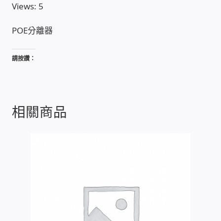
Views: 5
家庭水電修繕
POE分離器
窗簾 窗飾 丈量安裝
請按讚：
電腦維修銷售
電腦維護合約
相關商品
電腦租賃方案
捷元電腦 NUC迷你電腦 伺服器
飛碟 不斷電 UPS / 穩壓器 AVR
遠距教學、在家辦公