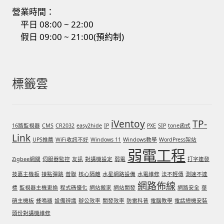
營業時間：
平日 08:00 ~ 22:00
假日 09:00 ~ 21:00(預約制)
標籤雲
iVentoy
TP-
16路監視器
CMS
CR2032
easy2hide
IP
PXE
SIP
tone函式
Link
UPS推薦
WiFi收訊不好
Windows 11
Windows教學
WordPress架站
弱電工程
Zigbee網關
伺服器監控
友訊
對講機設定
弱電
打字連發
技嘉主機板
接點彈跳
普聯
核心隔離
水星網路設備
水電維修
法不輕傳
測速不達
網路佈線
標
監視器主機更換
程式碼優化
網站搬家
網站開發
網路安全
華
碩主機板
蜂鳴器
設備辨識
辦公效率
開發效率
防雷科普
電腦教學
電話總機安裝
頭份對講機維修