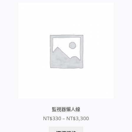
PHP程式設計
網路 工具 軟體 手冊
監視器安裝維修
監視器DIY
監視器租賃方案
防盜保全-安防設備
昇銳電子(HI SHARP)智慧科技
監視器懶人線
價
NT$
330
–
NT$
3,300
鎧鋒企業(KCA)智能監視系統
格
此