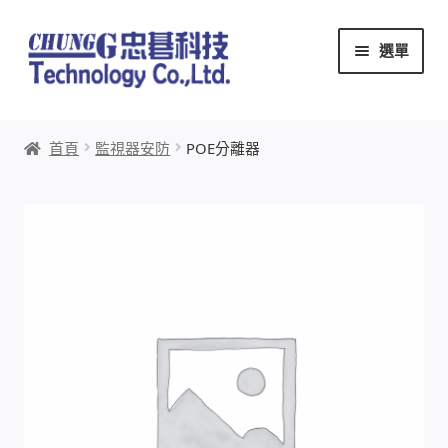
跳
跳
選單
至
至
導
主
覽
要
首頁
列
內
首頁
監視器安防
POE分離器
容
關於忠碁
本站文章導覽
本站AI文字客服
創辦人:林慶忠
頭份獅子會
竹南百齡扶輪社