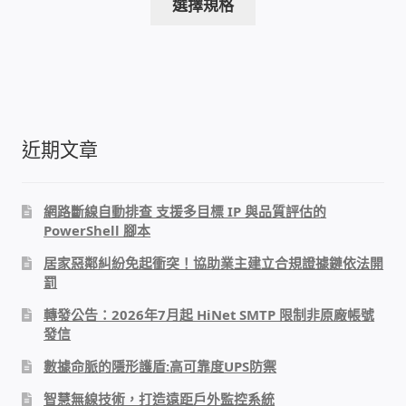
範
選擇規格
產
太陽能系統監視器
圍：
品
NT$330
有
監視器 信和 TBC 固定IP
到
多
NT$3,300
種
監視器RS485開門開鐵門開燈開保全
款
近期文章
式。
監控健檢‧舊換新專案
可
在
網路斷線自動排查 支援多目標 IP 與品質評估的
監視器異地備份備援
產
PowerShell 腳本
品
居家惡鄰糾紛免起衝突！協助業主建立合規證據鏈依法開
監控安防 工具 軟體 手冊
頁
罰
面
選
電話總機 對講機
轉發公告：2026年7月起 HiNet SMTP 限制非原廠帳號
擇
發信
選
迅時數位網路電話總機
數據命脈的隱形護盾:高可靠度UPS防禦
項
智慧無線技術，打造遠距戶外監控系統