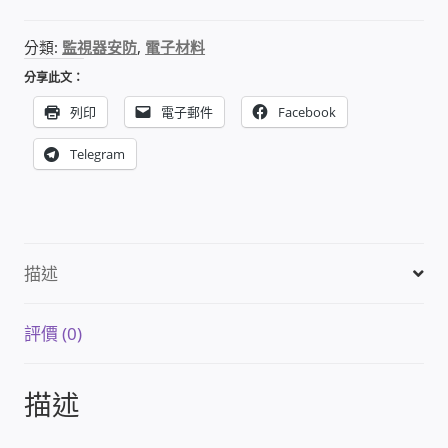
器
數
雲端儲值型電表
分類:
監視器安防
,
電子材料
量
分享此文：
電子鎖安裝-實績案例
列印
電子郵件
Facebook
電腦資訊-實績案例
Telegram
電話總機安裝維修-實績案例
聯絡我們
描述
徵 伙伴
評價 (0)
公益贊助、社會貢獻
描述
聯盟合作包商