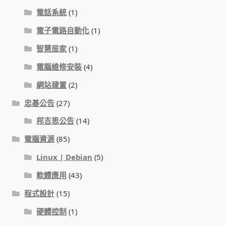
電話系統
(1)
門禁安全控制 工具 軟體 手冊
電子電路自動化
(1)
智慧居家
(1)
建築技術設備設置
電腦維修安裝
(4)
租屋維修、租屋安全
網站建置
(2)
忠碁公告
(27)
智慧電錶、儲值、雲端 電子式電錶
邦吉思公告
(14)
公用房間插卡計費方案
電腦資源
(85)
Linux | Debian
(5)
充電樁
軟體應用
(43)
線上網路購物
程式設計
(15)
硬體控制
(1)
DIY材料