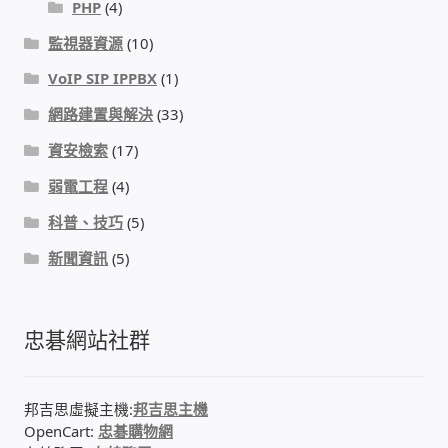
PHP
(4)
我的帳號
監視器資源
(10)
VoIP SIP IPPBX
(1)
結帳
網路建置與解決
(33)
購物車
資安檢索
(17)
弱電工程
(4)
退款和退貨政策
科普、技巧
(5)
新聞資訊
(5)
忠碁網站社群
邦吉思虛擬主機:
邦吉思主機
OpenCart:
忠碁購物網