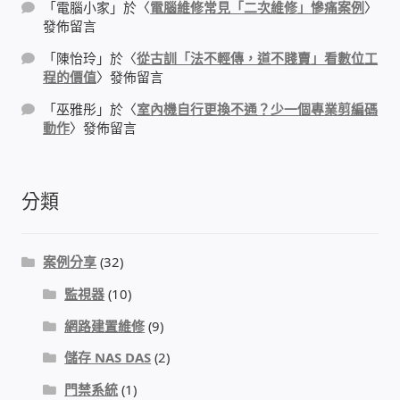
「
電腦小家
」於〈
電腦維修常見「二次維修」慘痛案例
〉
發佈留言
感應式門鎖、電子鎖
「
陳怡玲
」於〈
從古訓「法不輕傳，道不賤賣」看數位工
程的價值
〉發佈留言
電梯樓層刷卡管制
「
巫雅彤
」於〈
室內機自行更換不通？少一個專業剪編碼
動作
〉發佈留言
停車場、社區大樓 車道管制系統
風速傳感器+PLC自動控制
分類
mOA雲考勤 指紋、卡片、手機APP GPS打卡
案例分享
(32)
智慧櫃
監視器
(10)
網路建置維修
(9)
電子鎖 凱特安Kwikset
儲存 NAS DAS
(2)
電子模組電路模塊
門禁系統
(1)