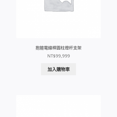
USB隨插即用視訊攝影機
數位廣告看板播放器
電腦 工具 軟體 手冊
抱箍電線桿圓柱燈杆支架
網路規劃架設
NT$
99,999
OpenMediaVault OMV
加入購物車
NAS到府安裝服務
DAS 直連式附加存儲
出租套房出租 網路維護管理 房東免煩惱