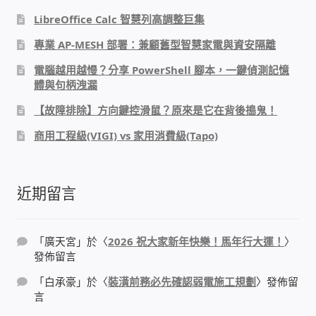
IP-PBX 租賃 借測 (雲端總機)
LibreOffice Calc 智慧列高調整巨集
通航國際(Tonnet)
專業 AP-MESH 部署：兼顧舊型智慧家電與資安隔離
電腦越用越慢？分享 PowerShell 腳本，一鍵偵測記憶
DCS 數位通訊系統
體與句柄洩漏
【故障排除】方向鍵控滑鼠？原來是它在背後搗鬼！
NEC SL2100 電話總機 數位IP通訊系統
商用工程級(VIGI) vs 家用消費級(Tapo)
安立達(Aristel)
近期留言
聯盟電子(LINEMEX)
網路型門口視訊對講機
「
廣天宮
」於〈
2026 祝大家新年快樂！馬年行大運！
〉
發佈留言
電話 工具 軟體 手冊
「
白承豪
」於〈
裝潢前務必先確認弱電施工規劃
〉發佈留
言
門禁安全控制