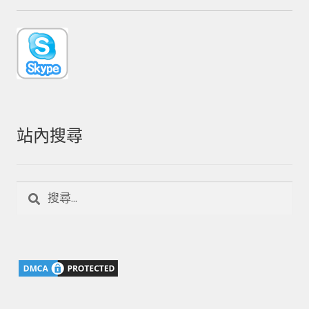
站內搜尋
搜
尋
關
鍵
字: