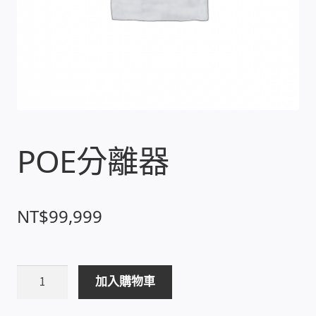
收費標準依據
照片紀實影音
儀器設備
POE分離器
網路建置規劃維修-實績案例
弱電工程-實績案例
NT$
99,999
插卡計費
監視器安裝維修-實績案例
POE
加入購物車
分
自動控制PLC專案設計-實績案例
離