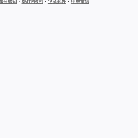
權益通知
、
SMTP限制
、
企業郵件
、
中華電信