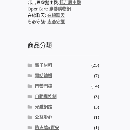
邦吉思虛擬主機:
邦吉思主機
OpenCart:
忠碁購物網
在線聊天:
在線聊天
忠碁守護:
忠碁守護
商品分類
電子材料
(25)
電話總機
(7)
門禁門控
(14)
自動與控制
(3)
光纖網路
(3)
公益愛心
(1)
防火牆●資安
(1)