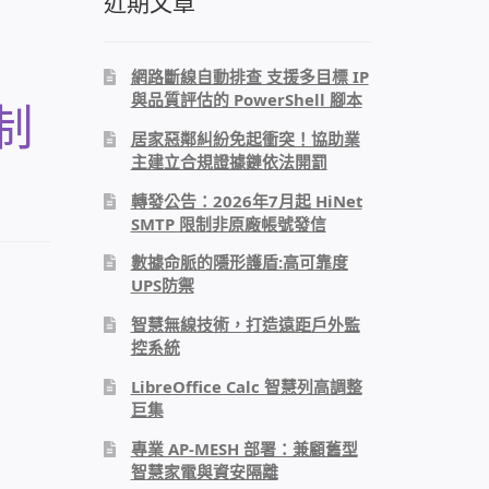
近期文章
網路斷線自動排查 支援多目標 IP
與品質評估的 PowerShell 腳本
制
居家惡鄰糾紛免起衝突！協助業
主建立合規證據鏈依法開罰
轉發公告：2026年7月起 HiNet
SMTP 限制非原廠帳號發信
數據命脈的隱形護盾:高可靠度
UPS防禦
智慧無線技術，打造遠距戶外監
控系統
LibreOffice Calc 智慧列高調整
巨集
專業 AP-MESH 部署：兼顧舊型
智慧家電與資安隔離