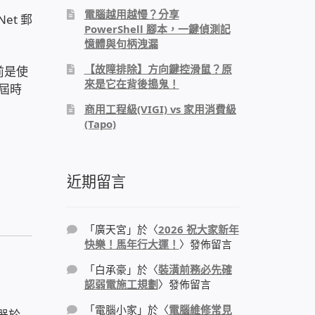
電腦越用越慢？分享
et 郵
PowerShell 腳本，一鍵偵測記
憶體與句柄洩漏
【故障排除】方向鍵控滑鼠？原
前是使
來是它在背後搗鬼！
，屆時
商用工程級(VIGI) vs 家用消費級
(Tapo)
近期留言
「
廣天宮
」於〈
2026 祝大家新年
快樂！馬年行大運！
〉發佈留言
「
白承豪
」於〈
裝潢前務必先確
認弱電施工規劃
〉發佈留言
「
電腦小家
」於〈
電腦維修常見
器於