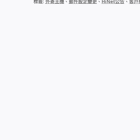
標籤:
外寄主機
、
郵件設定變更
、
HiNet公告
、
客戶