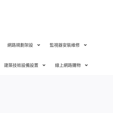
網路規劃架設
監視器安裝維修
建築技術設備設置
線上網路購物
視器安裝維修
電話總機 對講機
門禁安全控制
建築技術設備