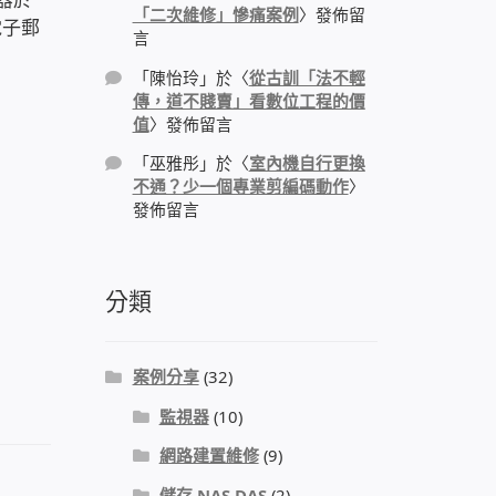
「二次維修」慘痛案例
〉發佈留
電子郵
言
。
「
陳怡玲
」於〈
從古訓「法不輕
傳，道不賤賣」看數位工程的價
值
〉發佈留言
「
巫雅彤
」於〈
室內機自行更換
不通？少一個專業剪編碼動作
〉
發佈留言
分類
案例分享
(32)
監視器
(10)
網路建置維修
(9)
儲存 NAS DAS
(2)