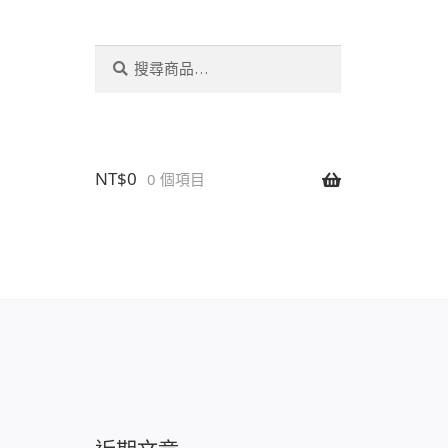
搜
搜
尋
尋
關
鍵
字:
NT$
0
0 個項目
設置