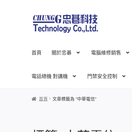
跳
跳
至
至
導
主
覽
要
列
內
首頁
關於忠碁
電腦維修銷售
容
電話總機 對講機
門禁安全控制
首頁
關於忠碁
電腦維修銷售
網路規劃架設
監
首頁
文章標籤為 “中華電信”
線上網路購物