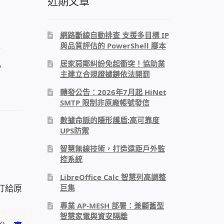
近期文章
網路斷線自動排查 支援多目標 IP
與品質評估的 PowerShell 腳本
孤
居家惡鄰糾紛免起衝突！協助業
主建立合規證據鏈依法開罰
轉發公告：2026年7月起 HiNet
SMTP 限制非原廠帳號發信
數據命脈的隱形護盾:高可靠度
UPS防禦
智慧無線技術，打造遠距戶外監
控系統
LibreOffice Calc 智慧列高調整
巨集
打給原
專業 AP-MESH 部署：兼顧舊型
智慧家電與資安隔離