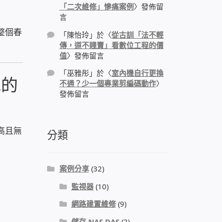
「二次維修」慘痛案例
〉發佈留
言
整個春
「
陳怡玲
」於〈
從古訓「法不輕
傳，道不賤賣」看數位工程的價
值
〉發佈留言
「
巫雅彤
」於〈
室內機自行更換
地的
不通？少一個專業剪編碼動作
〉
發佈留言
高且無
分類
案例分享
(32)
監視器
(10)
網路建置維修
(9)
儲存 NAS DAS
(2)