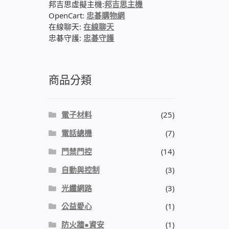
邦吉思虛擬主機:
邦吉思主機
OpenCart:
忠碁購物網
在線聊天:
在線聊天
忠碁守護:
忠碁守護
商品分類
電子材料
(25)
電話總機
(7)
門禁門控
(14)
自動與控制
(3)
光纖網路
(3)
公益愛心
(1)
防火牆●資安
(1)