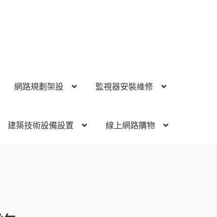
網路規劃架設
監視器安裝維修
建築技術設備設置
線上網路購物
視器安裝維修
電話總機 對講機
門禁安全控制
建築技術設備