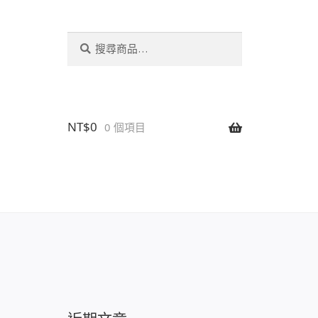
搜
搜
尋
尋
關
鍵
字:
NT$
0
0 個項目
設置