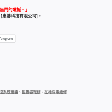
無門的遺憾。」
的
[忠碁科技有限公司]
。
Telegram
控系統維護
、
監視器報修
、
在地弱電維修