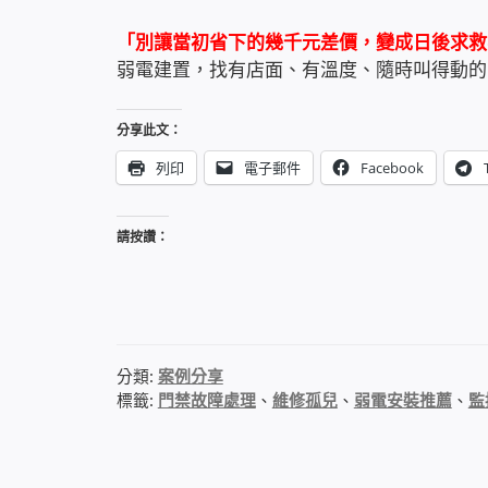
「別讓當初省下的幾千元差價，變成日後求救
弱電建置，找有店面、有溫度、隨時叫得動
分享此文：
列印
電子郵件
Facebook
請按讚：
分類:
案例分享
標籤:
門禁故障處理
、
維修孤兒
、
弱電安裝推薦
、
監