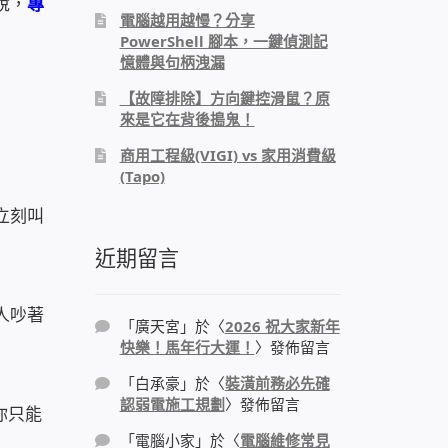
說，
專
電腦越用越慢？分享
PowerShell 腳本，一鍵偵測記
憶體與句柄洩漏
【故障排除】方向鍵控滑鼠？原
來是它在背後搗鬼！
商用工程級(VIGI) vs 家用消費級
(Tapo)
立刻叫
近期留言
人吵著
「
廣天宮
」於〈
2026 祝大家新年
快樂！馬年行大運！
〉發佈留言
「
白承豪
」於〈
裝潢前務必先確
認弱電施工規劃
〉發佈留言
你只能
「
電腦小家
」於〈
電腦維修常見