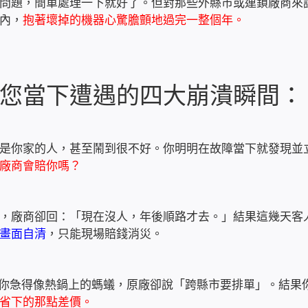
問題，簡單處理一下就好了。但對那些外縣市或連鎖廠商來
內，
抱著壞掉的機器心驚膽顫地過完一整個年。
您當下遭遇的四大崩潰瞬間：
是你家的人，甚至鬧到很不好。你明明在故障當下就發現並
廠商會賠你嗎？
，廠商卻回：「現在沒人，年後順路才去。」結果這幾天客
畫面自清
，只能現場賠錢消災。
，你急得像熱鍋上的螞蟻，原廠卻說「跨縣市要排單」。結果
省下的那點差價。