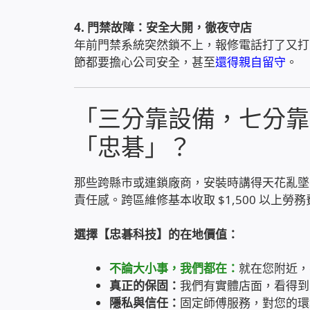
4. 門禁故障：安全大開，徹夜守店
年前門禁系統突然鎖不上，報修電話打了又打
節都要擔心公司安全，甚至
還得親自留守
。
「三分靠設備，七分靠
「忠碁」？
那些跨縣市或連鎖廠商，安裝時講得天花亂墜
責任感。跨區維修基本收取 $1,500 以上勞務
選擇【忠碁科技】的在地價值：
不論大小事，我們都在：
就在您附近，
真正的保固：
我們有實體店面，看得到
隱私與信任：
固定師傅服務，對您的環