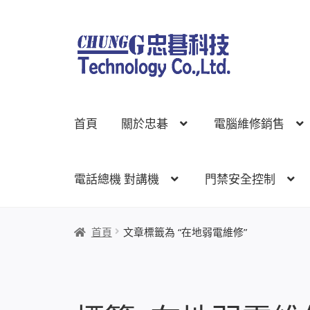
跳
跳
至
至
導
主
覽
要
列
內
首頁
關於忠碁
電腦維修銷售
容
電話總機 對講機
門禁安全控制
首頁
關於忠碁
電腦維修銷售
網路規劃架設
監
首頁
文章標籤為 “在地弱電維修”
線上網路購物