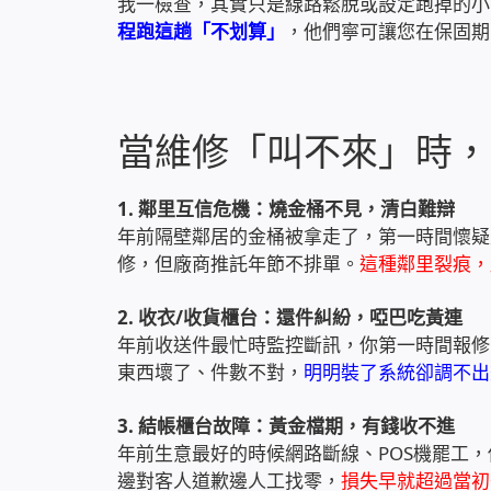
我一檢查，其實只是線路鬆脫或設定跑掉的小
程跑這趟「不划算」
，他們寧可讓您在保固期
當維修「叫不來」時，
1. 鄰里互信危機：燒金桶不見，清白難辯
年前隔壁鄰居的金桶被拿走了，第一時間懷疑
修，但廠商推託年節不排單。
這種鄰里裂痕，
2. 收衣/收貨櫃台：還件糾紛，啞巴吃黃連
年前收送件最忙時監控斷訊，你第一時間報修
東西壞了、件數不對，
明明裝了系統卻調不出
3. 結帳櫃台故障：黃金檔期，有錢收不進
年前生意最好的時候網路斷線、POS機罷工
邊對客人道歉邊人工找零，
損失早就超過當初