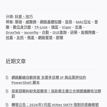
IP-PBX 租賃 借測 (雲端總機)
通航國際(Tonnet)
分類:
科普、技巧
標籤:
華碩
、
威聯通
、
網路基礎知識
、
居易
、
MAC位址
、
普
聯
、
數位身分證
、
TP-Link
、
瑞昱
、
Vigor
、
宏碁
、
DCS 數位通訊系統
DrayTek
、
ipconfig
、
合勤
、
OUI查詢
、
研華
、
設備辨識
、
技嘉
、
友訊
、
微星
、
網路管理
、
群暉
NEC SL2100 電話總機 數位IP通訊系統
安立達(Aristel)
近期文章
聯盟電子(LINEMEX)
網路斷線自動排查 支援多目標 IP 與品質評估的
網路型門口視訊對講機
PowerShell 腳本
居家惡鄰糾紛免起衝突！協助業主建立合規證據鏈依法開
電話 工具 軟體 手冊
罰
轉發公告：2026年7月起 HiNet SMTP 限制非原廠帳號
門禁安全控制