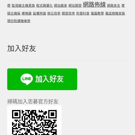
網路佈線
標
監視器主機更換
程式碼優化
網站搬家
網站開發
網路安全
華
碩主機板
蜂鳴器
設備辨識
辦公效率
開發效率
防雷科普
電腦教學
電話總機安裝
頭份對講機維修
加入好友
掃碼加入忠碁官方好友