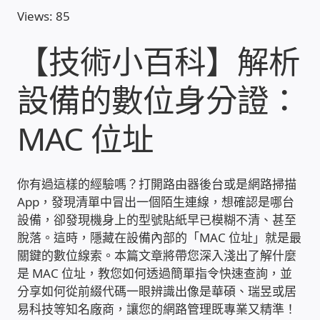
Views: 85
收費標準依據
【技術小百科】解析
照片紀實影音
設備的數位身分證：
儀器設備
MAC 位址
網路建置規劃維修-實績案例
你有過這樣的經驗嗎？打開路由器後台或是網路掃描
弱電工程-實績案例
App，發現清單中冒出一個陌生連線，想確認是哪台
設備，卻發現機身上的型號貼紙早已模糊不清、甚至
插卡計費
脫落。這時，隱藏在設備內部的「MAC 位址」就是最
關鍵的數位線索。本篇文章將帶您深入淺出了解什麼
是 MAC 位址，教您如何透過簡單指令快速查詢，並
監視器安裝維修-實績案例
分享如何從前綴代碼一眼辨識出像是華碩、瑞昱或居
易科技等知名廠商，讓您的網路管理既專業又精準！
自動控制PLC專案設計-實績案例