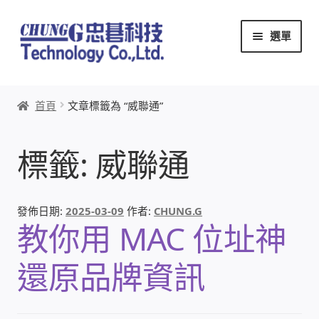
跳
跳
選單
至
至
導
主
覽
要
首頁
列
內
首頁
文章標籤為 “威聯通”
容
關於忠碁
標籤:
威聯通
本站文章導覽
本站AI文字客服
發佈日期:
2025-03-09
作者:
CHUNG.G
教你用 MAC 位址神
創辦人:林慶忠
還原品牌資訊
頭份獅子會
竹南百齡扶輪社