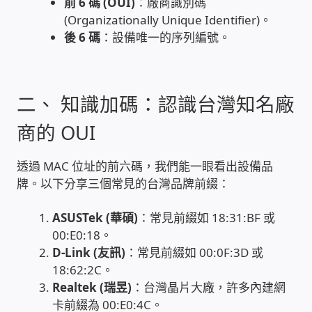
前 6 碼 (OUI)
：廠商識別碼
(Organizationally Unique Identifier)。
家庭水電修繕
後 6 碼
：設備唯一的序列編號。
窗簾 窗飾 丈量安裝
二、 知識加碼：認識台灣知名廠
電腦維修銷售
商的 OUI
電腦維護合約
透過 MAC 位址的前六碼，我們能一眼看出設備品
電腦租賃方案
牌。以下分享三個常見的台灣品牌前綴：
捷元電腦 NUC迷你電腦 伺服器
ASUSTek (華碩)
：常見前綴如 18:31:BF 或
00:E0:18。
D-Link (友訊)
：常見前綴如 00:0F:3D 或
飛碟 不斷電 UPS / 穩壓器 AVR
18:62:2C。
Realtek (瑞昱)
：台灣晶片大廠，許多內建網
遠距教學、在家辦公
卡前綴為 00:E0:4C。