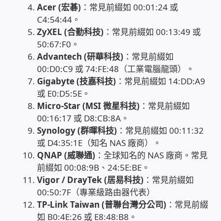
Acer (宏碁)
：常見前綴如 00:01:24 或
USB隨插即用視訊攝影機
C4:54:44。
ZyXEL (合勤科技)
：常見前綴如 00:13:49 或
數位廣告看板播放器
50:67:F0。
Advantech (研華科技)
：常見前綴如
電腦 工具 軟體 手冊
00:D0:C9 或 74:FE:48（工業電腦龍頭）。
Gigabyte (技嘉科技)
：常見前綴如 14:DD:A9
網路規劃架設
或 E0:D5:5E。
Micro-Star (MSI 微星科技)
：常見前綴如
00:16:17 或 D8:CB:8A。
OpenMediaVault OMV
Synology (群暉科技)
：常見前綴如 00:11:32
或 D4:35:1E（知名 NAS 廠商）。
NAS到府安裝服務
QNAP (威聯通)
：全球知名的 NAS 廠商。常見
前綴如 00:08:9B、24:5E:BE。
DAS 直連式附加存儲
Vigor / DrayTek (居易科技)
：常見前綴如
00:50:7F（專業級路由器代表）
出租套房出租 網路維護管理 房東免煩惱
TP-Link Taiwan (普聯台灣分公司)
：常見前綴
如 B0:4E:26 或 E8:48:B8。