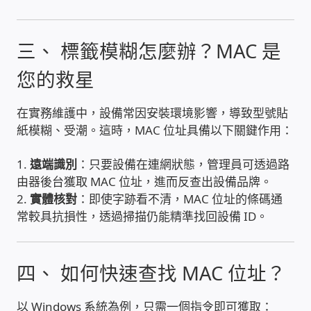
WIFI Wi-Fi 無線熱點 無線網路
三、 標籤模糊怎麼辦？MAC 是
網路硬體設備
您的救星
居易科技DrayTek/裕笠科技Ublink
在實務維護中，設備常因安裝環境影響，導致型號貼
印表列印伺服器
紙模糊、受潮。這時，MAC 位址具備以下關鍵作用：
虛擬機 Virtual machine VirtualBox Hyper-V
1.
遠端識別
：只要設備在連網狀態，管理員可透過路
VMware
由器後台獲取 MAC 位址，進而反查出設備品牌。
2.
實體核對
：即使字跡看不清，MAC 位址的條碼通
常較具抗損性，透過掃描仍能精準找回設備 ID。
網路 到府檢測 連線設定
光纖網路
四、 如何快速查找 MAC 位址？
TP-Link TAIWAN(普聯技術)
以 Windows 系統為例，只需一個指令即可獲取：