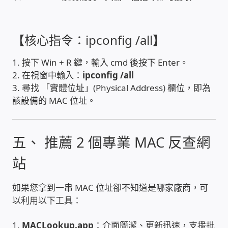
PHP程式設計
【核心指令：ipconfig /all】
網路 工具 軟體 手冊
1. 按下 Win + R 鍵，輸入 cmd 後按下 Enter。
監視器安裝維修
2. 在視窗中輸入：
ipconfig /all
3. 尋找 「實體位址」(Physical Address) 欄位，即為
監視器DIY
該設備的 MAC 位址。
監視器租賃方案
五、 推薦 2 個專業 MAC 反查網
防盜保全-安防設備
站
昇銳電子(HI SHARP)智慧科技
如果您拿到一串 MAC 位址卻不知道是哪家廠商，可
以利用以下工具：
鎧鋒企業(KCA)智能監視系統
1.
MACLookup.app
：介面簡潔、更新迅速，支援批