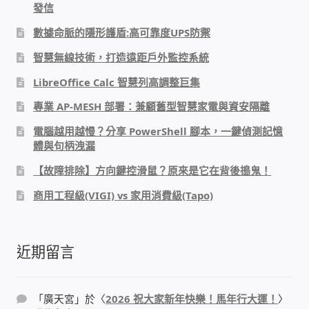
發信
數據命脈的隱形護盾:高可靠度UPS防禦
感應式門鎖、電子鎖
智慧無線技術，打造遠距戶外監控系統
電梯樓層刷卡管制
LibreOffice Calc 智慧列高調整巨集
專業 AP-MESH 部署：兼顧舊型智慧家電與資安隔離
停車場、社區大樓 車道管制系統
電腦越用越慢？分享 PowerShell 腳本，一鍵偵測記憶
體與句柄洩漏
風速傳感器+PLC自動控制
【故障排除】方向鍵控滑鼠？原來是它在背後搗鬼！
mOA雲考勤 指紋、卡片、手機APP GPS打卡
商用工程級(VIGI) vs 家用消費級(Tapo)
智慧櫃
近期留言
電子鎖 凱特安Kwikset
「
廣天宮
」於〈
2026 祝大家新年快樂！馬年行大運！
〉
電子模組電路模塊