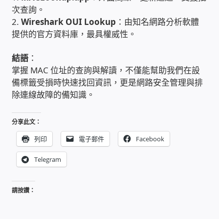
太陽能系統監視器
次查詢。
2.
Wireshark OUI Lookup
：由知名網路分析軟體
提供的官方資料庫，最具權威性。
監視器 信和 TBC 固定IP
結語
：
監視器RS485開門開鐵門開燈開保全
掌握 MAC 位址的查詢與解讀，不僅能幫助我們在設
備標籤受損時快速找回資訊，更是網路安全管理與排
監控健檢‧舊換新專案
除連線故障的備知識。
監視器異地備份備援
分享此文：
列印
電子郵件
Facebook
監控安防 工具 軟體 手冊
Telegram
電話總機 對講機
請按讚：
迅時數位網路電話總機