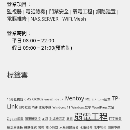
營業項目：
監視器
|
電話總機
|
門禁安全
|
弱電工程
|
網路建置
|
電腦維修
|
NAS.SERVER
|
WiFi.Mesh
營業時間：
平日 08:00 ~ 22:00
假日 09:00 ~ 21:00(預約制)
標籤雲
iVentoy
TP-
16路監視器
CMS
CR2032
easy2hide
IP
PXE
SIP
tone函式
Link
UPS推薦
WiFi收訊不好
Windows 11
Windows教學
WordPress架站
弱電工程
Zigbee網關
伺服器監控
友訊
對講機設定
弱電
打字連發
技嘉主機板
接點彈跳
普聯
核心隔離
水星網路設備
水電維修
法不輕傳
測速不達