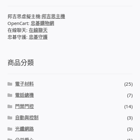
邦吉思虛擬主機:
邦吉思主機
OpenCart:
忠碁購物網
在線聊天:
在線聊天
忠碁守護:
忠碁守護
商品分類
電子材料
(25)
電話總機
(7)
門禁門控
(14)
自動與控制
(3)
光纖網路
(3)
公益愛心
(1)