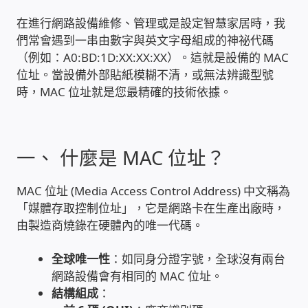
在進行網路設備維修、管理或是設定智慧家居時，我
雲端儲值型電表
們常會遇到一串由數字與英文字母組成的神祕代碼
（例如：A0:BD:1D:XX:XX:XX）。這就是設備的 MAC
電子鎖安裝-實績案例
位址。當設備外部貼紙模糊不清，或無法辨識型號
時，MAC 位址就是您最精確的技術依據。
電腦資訊-實績案例
電話總機安裝維修-實績案例
一、 什麼是 MAC 位址？
聯絡我們
MAC 位址 (Media Access Control Address) 中文稱為
「媒體存取控制位址」，它是網路卡在生產出廠時，
徵 伙伴
由製造商燒錄在硬體內的唯一代碼。
公益贊助、社會貢獻
全球唯一性
：如同身分證字號，全球沒有兩台
網路設備會有相同的 MAC 位址。
結構組成
：
聯盟合作包商