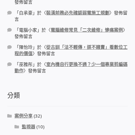
發佈留言
「
白承豪
」於〈
裝潢前務必先確認弱電施工規劃
〉發佈留
門禁安全控制 工具 軟體 手冊
言
建築技術設備設置
「
電腦小家
」於〈
電腦維修常見「二次維修」慘痛案例
〉
發佈留言
租屋維修、租屋安全
「
陳怡玲
」於〈
從古訓「法不輕傳，道不賤賣」看數位工
程的價值
〉發佈留言
智慧電錶、儲值、雲端 電子式電錶
「
巫雅彤
」於〈
室內機自行更換不通？少一個專業剪編碼
動作
〉發佈留言
公用房間插卡計費方案
分類
充電樁
線上網路購物
案例分享
(32)
監視器
(10)
DIY材料