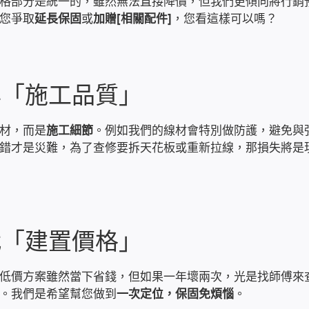
格部分是統一的，雖然無法直接降價，但我們更傾向將行銷
您爭取
延長保固
或
加贈[相關配件]
，您看這樣可以嗎？
與「施工品質」
材，而是
施工細節
。例如我們的線材會特別做防護，避免與
錯才是災難，為了查修要拆天花板或重新拉線，那損失將是
代「建置價格」
低價方案雖然當下省錢，但如果一年壞兩次，光是找師傅來
。我們是希望幫您做到
一次定位，保固免煩惱
。