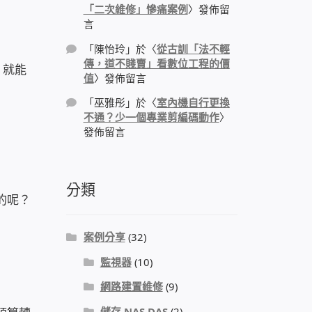
「二次維修」慘痛案例
〉發佈留
言
「
陳怡玲
」於〈
從古訓「法不輕
傳，道不賤賣」看數位工程的價
，就能
值
〉發佈留言
「
巫雅彤
」於〈
室內機自行更換
不通？少一個專業剪編碼動作
〉
發佈留言
分類
的呢？
案例分享
(32)
監視器
(10)
網路建置維修
(9)
儲存 NAS DAS
(2)