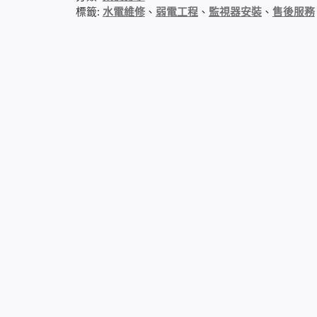
標籤:
水電維修
、
弱電工程
、
監視器安裝
、
售後服務