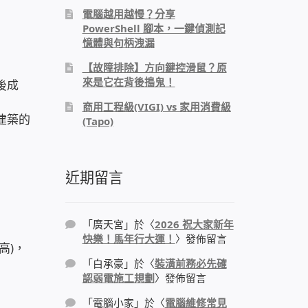
電腦越用越慢？分享
PowerShell 腳本，一鍵偵測記
憶體與句柄洩漏
【故障排除】方向鍵控滑鼠？原
來是它在背後搗鬼！
後成
商用工程級(VIGI) vs 家用消費級
建築的
(Tapo)
近期留言
「
廣天宮
」於〈
2026 祝大家新年
快樂！馬年行大運！
〉發佈留言
高)，
「
白承豪
」於〈
裝潢前務必先確
認弱電施工規劃
〉發佈留言
「
電腦小家
」於〈
電腦維修常見