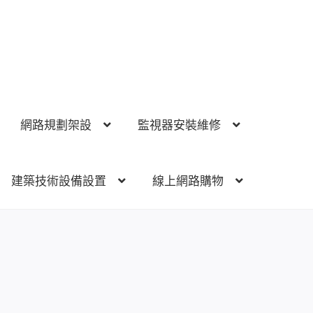
網路規劃架設
監視器安裝維修
建築技術設備設置
線上網路購物
視器安裝維修
電話總機 對講機
門禁安全控制
建築技術設備