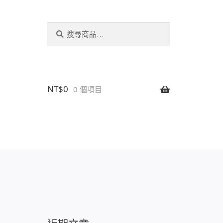
搜
搜
尋
尋
關
鍵
字:
NT$
0
0 個項目
設置