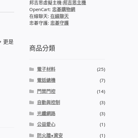
邦吉思虛擬主機:
邦吉思主機
OpenCart:
忠碁購物網
在線聊天:
在線聊天
忠碁守護:
忠碁守護
，更是
商品分類
電子材料
(25)
電話總機
(7)
門禁門控
(14)
自動與控制
(3)
光纖網路
(3)
公益愛心
(1)
防火牆●資安
(1)