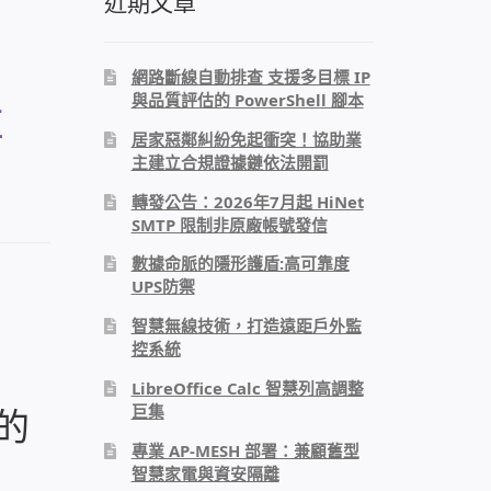
近期文章
網路斷線自動排查 支援多目標 IP
與品質評估的 PowerShell 腳本
傅
居家惡鄰糾紛免起衝突！協助業
主建立合規證據鏈依法開罰
轉發公告：2026年7月起 HiNet
SMTP 限制非原廠帳號發信
數據命脈的隱形護盾:高可靠度
UPS防禦
智慧無線技術，打造遠距戶外監
控系統
LibreOffice Calc 智慧列高調整
巨集
的
專業 AP-MESH 部署：兼顧舊型
智慧家電與資安隔離