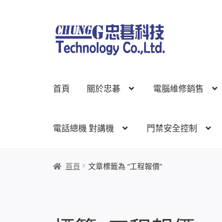
跳
跳
至
至
導
主
覽
要
列
內
首頁
關於忠碁
電腦維修銷售
容
電話總機 對講機
門禁安全控制
首頁
關於忠碁
電腦維修銷售
網路規劃架設
監
首頁
文章標籤為 “工程報價”
線上網路購物