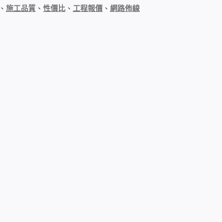
、
施工品質
、
性價比
、
工程報價
、
網路佈線