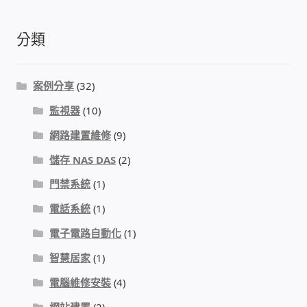
分類
感應式門鎖、電子鎖
電梯樓層刷卡管制
案例分享
(32)
監視器
(10)
停車場、社區大樓 車道管制系統
網路建置維修
(9)
風速傳感器+PLC自動控制
儲存 NAS DAS
(2)
門禁系統
(1)
mOA雲考勤 指紋、卡片、手機APP GPS打卡
電話系統
(1)
智慧櫃
電子電路自動化
(1)
智慧居家
(1)
電子鎖 凱特安Kwikset
電腦維修安裝
(4)
電子模組電路模塊
網站建置
(2)