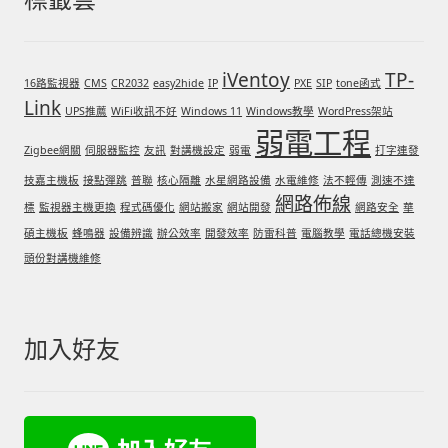
iVentoy
TP-
16路監視器
CMS
CR2032
easy2hide
IP
PXE
SIP
tone函式
Link
UPS推薦
WiFi收訊不好
Windows 11
Windows教學
WordPress架站
弱電工程
Zigbee網關
伺服器監控
友訊
對講機設定
弱電
打字連發
技嘉主機板
接點彈跳
普聯
核心隔離
水星網路設備
水電維修
法不輕傳
測速不達
網路佈線
標
監視器主機更換
程式碼優化
網站搬家
網站開發
網路安全
華
碩主機板
蜂鳴器
設備辨識
辦公效率
開發效率
防雷科普
電腦教學
電話總機安裝
頭份對講機維修
加入好友