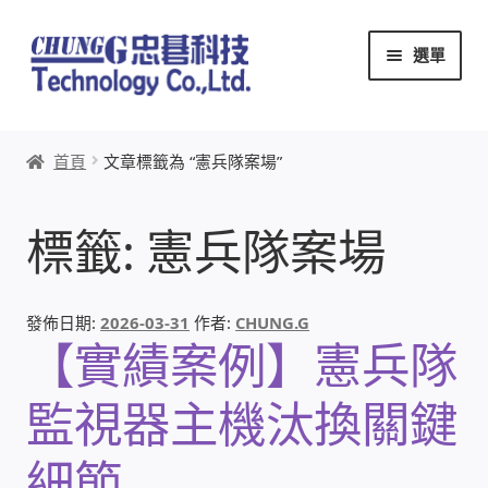
跳
跳
選單
至
至
導
主
覽
要
首頁
列
內
首頁
文章標籤為 “憲兵隊案場”
容
關於忠碁
標籤:
憲兵隊案場
本站文章導覽
本站AI文字客服
發佈日期:
2026-03-31
作者:
CHUNG.G
【實績案例】憲兵隊
創辦人:林慶忠
監視器主機汰換關鍵
頭份獅子會
細節
竹南百齡扶輪社