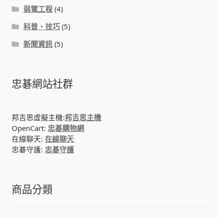
弱電工程
(4)
我的帳號
科普、技巧
(5)
結帳
新聞資訊
(5)
購物車
忠碁網站社群
退款和退貨政策
邦吉思虛擬主機:
邦吉思主機
OpenCart:
忠碁購物網
在線聊天:
在線聊天
忠碁守護:
忠碁守護
商品分類