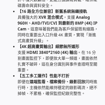
碟壽命與資料安全。
家庭水電修繕
【16 路全方位兼容】新舊系統無縫接軌
具備強大的
XVR 混合模式
，支援
Analog
窗簾 窗飾 丈量安裝
960H、AHD/TVI/CVI 到最新的 8MP (4K) IP
Cam
。這意味著我們能為客戶保留既有線路，
電腦維修銷售
同時在重要出入口升級 4K 畫質，實現「漸進
式高畫質升級」。
電腦維護合約
【4K 超高畫質輸出】細節無所遁形
支援
HDMI 3840*2160 (4K) 輸出
。在 16 分
割畫面監控下，即便放大單一頻道，畫面依然
電腦租賃方案
扎實不破碎，這在身分識別與事件查證時至關
重要。
捷元電腦 NUC迷你電腦 伺服器
【五工多工運作】性能不打折
即便在
遠端監看、檔案備份、錄影回放
同時進
飛碟 不斷電 UPS / 穩壓器 AVR
行時，主機依然能維持穩定的錄影碼流，絕不
掉幀、不累格，確保監控紀錄完整性。
遠距教學、在家辦公