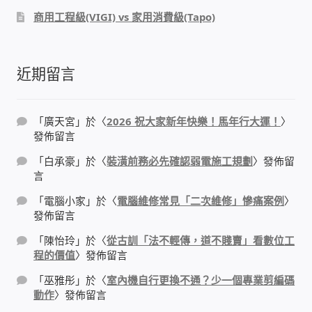
IP-PBX 租賃 借測 (雲端總機)
商用工程級(VIGI) vs 家用消費級(Tapo)
通航國際(Tonnet)
近期留言
DCS 數位通訊系統
NEC SL2100 電話總機 數位IP通訊系統
「
廣天宮
」於〈
2026 祝大家新年快樂！馬年行大運！
〉
發佈留言
安立達(Aristel)
「
白承豪
」於〈
裝潢前務必先確認弱電施工規劃
〉發佈留
言
聯盟電子(LINEMEX)
「
電腦小家
」於〈
電腦維修常見「二次維修」慘痛案例
〉
發佈留言
網路型門口視訊對講機
「
陳怡玲
」於〈
從古訓「法不輕傳，道不賤賣」看數位工
程的價值
〉發佈留言
電話 工具 軟體 手冊
「
巫雅彤
」於〈
室內機自行更換不通？少一個專業剪編碼
動作
〉發佈留言
門禁安全控制