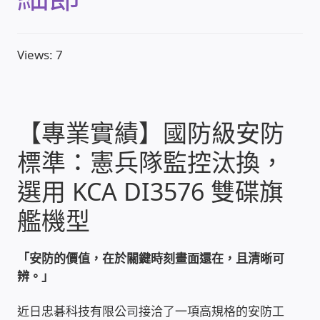
收費標準依據
Views: 7
照片紀實影音
儀器設備
【專業實績】國防級安防
標準：憲兵隊監控汰換，
網路建置規劃維修-實績案例
選用 KCA DI3576 雙碟旗
弱電工程-實績案例
艦機型
插卡計費
「安防的價值，在於關鍵時刻畫面還在，且清晰可
監視器安裝維修-實績案例
辨。」
近日忠碁科技有限公司接洽了一項高規格的安防工
自動控制PLC專案設計-實績案例