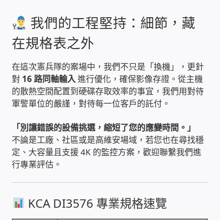
USB隨插即用視訊攝影機
我們的工程堅持：細節，藏
數位廣告看板播放器
在規格表之外
電腦 工具 軟體 手冊
在這次憲兵隊的案場中，我們不只是「換機」，更針
對
16 路同軸輸入
進行優化，確保影像存證。從主機
的散熱空間配置到硬碟存取效率的事宜，我們用對待
網路規劃架設
軍警單位的嚴謹，對待每一位客戶的託付。
OpenMediaVault OMV
「別讓錯誤的設備挑選，縮短了您的應變時間。」
不論是工廠、社區或是高維安場域，若您也在尋找穩
NAS到府安裝服務
定、大容量且支援 4K 的監控方案，歡迎聯繫我們進
行專業評估。
DAS 直連式附加存儲
出租套房出租 網路維護管理 房東免煩惱
KCA DI3576 專業規格速覽