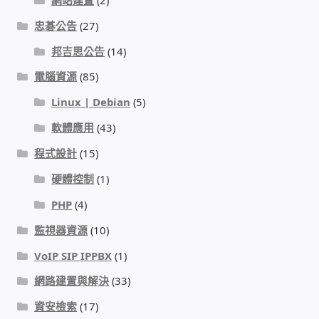
忠碁公告
(27)
門禁安全控制 工具 軟體 手冊
邦吉思公告
(14)
建築技術設備設置
電腦資源
(85)
Linux | Debian
(5)
租屋維修、租屋安全
軟體應用
(43)
智慧電錶、儲值、雲端 電子式電錶
程式設計
(15)
硬體控制
(1)
公用房間插卡計費方案
PHP
(4)
充電樁
監視器資源
(10)
VoIP SIP IPPBX
(1)
線上網路購物
網路建置與解決
(33)
DIY材料
資安檢索
(17)