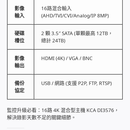
WIFI Wi-Fi 無線熱點 無線網路
影像
16路混合輸入
輸入
(AHD/TVI/CVI/Analog/IP 8MP)
網路硬體設備
硬碟
2 顆 3.5″ SATA (單顆最高 12TB，
居易科技DrayTek/裕笠科技Ublink
槽位
總計 24TB)
印表列印伺服器
影像
HDMI (4K) / VGA / BNC
輸出
虛擬機 Virtual machine VirtualBox Hyper-V
VMware
備份
USB / 網路 (支援 P2P, FTP, RTSP)
協定
網路 到府檢測 連線設定
光纖網路
監控升級必看：16路 4K 混合型主機 KCA DI3576，
解決錄影天數不足的關鍵細節。
TP-Link TAIWAN(普聯技術)