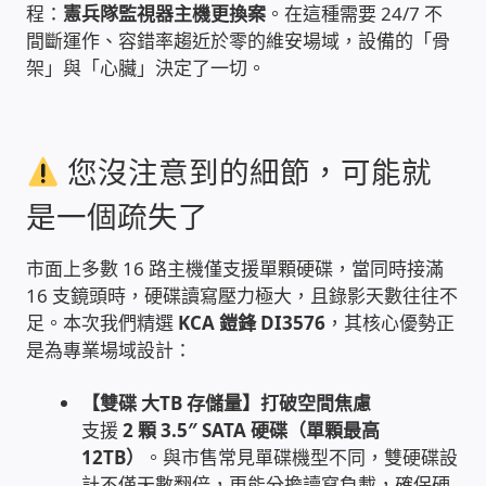
程：
憲兵隊監視器主機更換案
。在這種需要 24/7 不
間斷運作、容錯率趨近於零的維安場域，設備的「骨
雲端儲值型電表
架」與「心臟」決定了一切。
電子鎖安裝-實績案例
您沒注意到的細節，可能就
電腦資訊-實績案例
是一個疏失了
電話總機安裝維修-實績案例
市面上多數 16 路主機僅支援單顆硬碟，當同時接滿
聯絡我們
16 支鏡頭時，硬碟讀寫壓力極大，且錄影天數往往不
足。本次我們精選
KCA 鎧鋒 DI3576
，其核心優勢正
徵 伙伴
是為專業場域設計：
【雙碟 大TB 存儲量】打破空間焦慮
公益贊助、社會貢獻
支援
2 顆 3.5″ SATA 硬碟（單顆最高
12TB）
。與市售常見單碟機型不同，雙硬碟設
聯盟合作包商
計不僅天數翻倍，更能分擔讀寫負載，確保硬