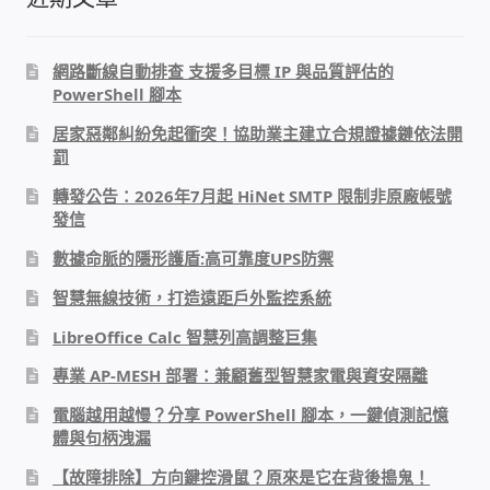
太陽能系統監視器
網路斷線自動排查 支援多目標 IP 與品質評估的
監視器 信和 TBC 固定IP
PowerShell 腳本
居家惡鄰糾紛免起衝突！協助業主建立合規證據鏈依法開
監視器RS485開門開鐵門開燈開保全
罰
轉發公告：2026年7月起 HiNet SMTP 限制非原廠帳號
監控健檢‧舊換新專案
發信
數據命脈的隱形護盾:高可靠度UPS防禦
監視器異地備份備援
智慧無線技術，打造遠距戶外監控系統
監控安防 工具 軟體 手冊
LibreOffice Calc 智慧列高調整巨集
專業 AP-MESH 部署：兼顧舊型智慧家電與資安隔離
電話總機 對講機
電腦越用越慢？分享 PowerShell 腳本，一鍵偵測記憶
體與句柄洩漏
迅時數位網路電話總機
【故障排除】方向鍵控滑鼠？原來是它在背後搗鬼！