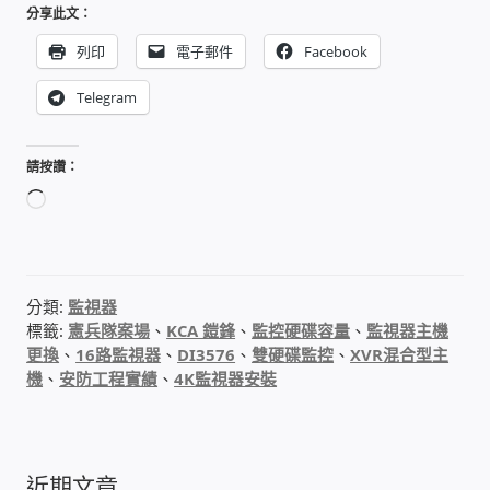
分享此文：
PHP程式設計
列印
電子郵件
Facebook
網路 工具 軟體 手冊
Telegram
監視器安裝維修
請按讚：
正
監視器DIY
在
載
監視器租賃方案
入...
分類:
監視器
防盜保全-安防設備
標籤:
憲兵隊案場
、
KCA 鎧鋒
、
監控硬碟容量
、
監視器主機
更換
、
16路監視器
、
DI3576
、
雙硬碟監控
、
XVR混合型主
機
、
安防工程實績
、
4K監視器安裝
昇銳電子(HI SHARP)智慧科技
鎧鋒企業(KCA)智能監視系統
近期文章