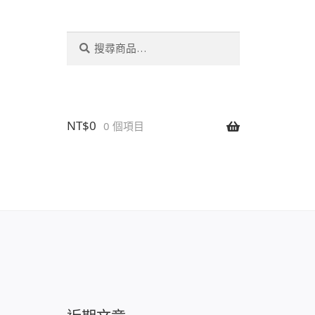
搜
搜
尋
尋
關
鍵
字:
NT$
0
0 個項目
設置