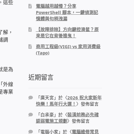
。這些
電腦越用越慢？分享
PowerShell 腳本，一鍵偵測記
憶體與句柄洩漏
【故障排除】方向鍵控滑鼠？原
了解，
來是它在背後搗鬼！
儲調
商用工程級(VIGI) vs 家用消費級
(Tapo)
就是為
近期留言
「外線
是專業
「
廣天宮
」於〈
2026 祝大家新年
快樂！馬年行大運！
〉發佈留言
「
白承豪
」於〈
裝潢前務必先確
認弱電施工規劃
〉發佈留言
「
電腦小家
」於〈
電腦維修常見