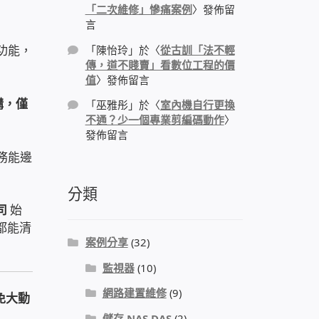
「二次維修」慘痛案例
〉發佈留
言
功能，
「
陳怡玲
」於〈
從古訓「法不輕
傳，道不賤賣」看數位工程的價
值
〉發佈留言
購，僅
「
巫雅彤
」於〈
室內機自行更換
不通？少一個專業剪編碼動作
〉
發佈留言
務能邊
分類
司
始
都能清
案例分享
(32)
監視器
(10)
網路建置維修
(9)
免大動
儲存 NAS DAS
(2)