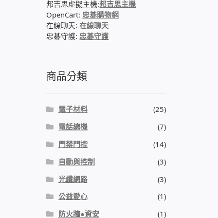
邦吉思虛擬主機:
邦吉思主機
OpenCart:
忠碁購物網
在線聊天:
在線聊天
忠碁守護:
忠碁守護
商品分類
電子材料
(25)
電話總機
(7)
門禁門控
(14)
自動與控制
(3)
光纖網路
(3)
公益愛心
(1)
防火牆●資安
(1)