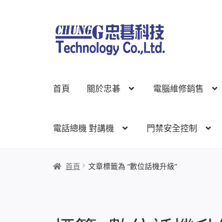
跳
跳
至
至
導
主
覽
要
列
內
首頁
關於忠碁
電腦維修銷售
容
電話總機 對講機
門禁安全控制
首頁
關於忠碁
電腦維修銷售
網路規劃架設
監
首頁
文章標籤為 “數位話機升級”
線上網路購物