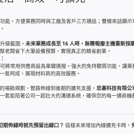
會議功能，方便業務同時與工廠及客戶三方通話；雙模來話顯示
。
好升級藍圖。
未來業務成長至 16 人時，無需報廢主機重新採
幫老闆省下大筆設備預算，實現真正的精省創業。
機：
鍵，可將常用供應商設為單鍵速撥。強大的免持聽筒功能，讓業
一氣呵成，展現材料商的高效服務。
的場勘規劃、管路佈線到後期的擴充支援，
忠碁科技有限公
一套能陪著公司一起壯大的溝通系統，確保您的每一通商機
在初期佈線時就先預留出線口？
這樣未來增加內線擴充卡時，