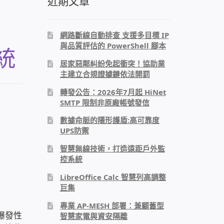
近期文章
網路斷線自動排查 支援多目標 IP
與品質評估的 PowerShell 腳本
統
居家惡鄰糾紛免起衝突！協助業
主建立合規證據鏈依法開罰
轉發公告：2026年7月起 HiNet
SMTP 限制非原廠帳號發信
數據命脈的隱形護盾:高可靠度
UPS防禦
智慧無線技術，打造遠距戶外監
控系統
LibreOffice Calc 智慧列高調整
巨集
專業 AP-MESH 部署：兼顧舊型
爆發性
智慧家電與資安隔離