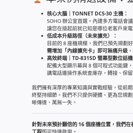
核心大腦｜TONNET DCS-30 主機：
SOHO 辦公室首選。內建多方電話
讓您在接起前就已知是哪位老客戶來電
低成本升級路徑（未來擴充）：
目前的 8 座機規模，我們已預先規劃
需增加「內線擴充卡」即可無痛升級
，
高效終端｜TD-8315D 螢幕型數位話
配備大型顯示幕與 8 個可程式功能
講電話邊操作系統查庫存，轉接、保留
我們擁有深厚的專業知識與實戰經驗，從前期
終堅持細節。我們不只提供硬體，更為您規劃
晰傳達、萬無一失。
針對未來預計翻倍的 16 個座機位置，我們
工程
即可快速啟用。