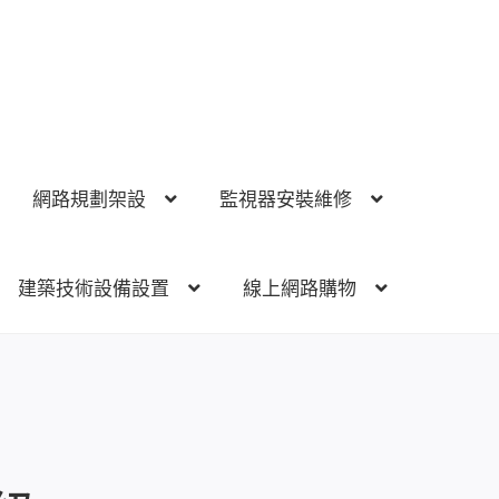
網路規劃架設
監視器安裝維修
建築技術設備設置
線上網路購物
視器安裝維修
電話總機 對講機
門禁安全控制
建築技術設備