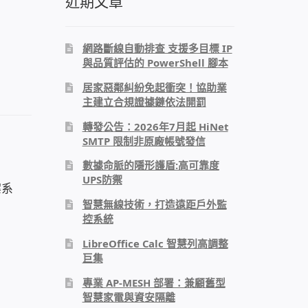
近期文章
網路斷線自動排查 支援多目標 IP
與品質評估的 PowerShell 腳本
居家惡鄰糾紛免起衝突！協助業
主建立合規證據鏈依法開罰
轉發公告：2026年7月起 HiNet
SMTP 限制非原廠帳號發信
數據命脈的隱形護盾:高可靠度
UPS防禦
案系
智慧無線技術，打造遠距戶外監
控系統
LibreOffice Calc 智慧列高調整
巨集
專業 AP-MESH 部署：兼顧舊型
智慧家電與資安隔離