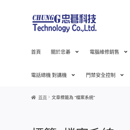
跳
跳
至
至
導
主
覽
要
列
內
首頁
關於忠碁
電腦維修銷售
容
電話總機 對講機
門禁安全控制
首頁
關於忠碁
電腦維修銷售
網路規劃架設
監
首頁
文章標籤為 “檔案系統”
線上網路購物