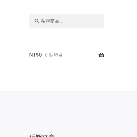
搜
搜
尋
尋
關
鍵
字:
NT$
0
0 個項目
設置