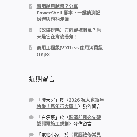
電腦越用越慢？分享
PowerShell 腳本，一鍵偵測記
憶體與句柄洩漏
【故障排除】方向鍵控滑鼠？原
來是它在背後搗鬼！
商用工程級(VIGI) vs 家用消費級
(Tapo)
近期留言
「
廣天宮
」於〈
2026 祝大家新年
快樂！馬年行大運！
〉發佈留言
「
白承豪
」於〈
裝潢前務必先確
認弱電施工規劃
〉發佈留言
「
電腦小家
」於〈
電腦維修常見