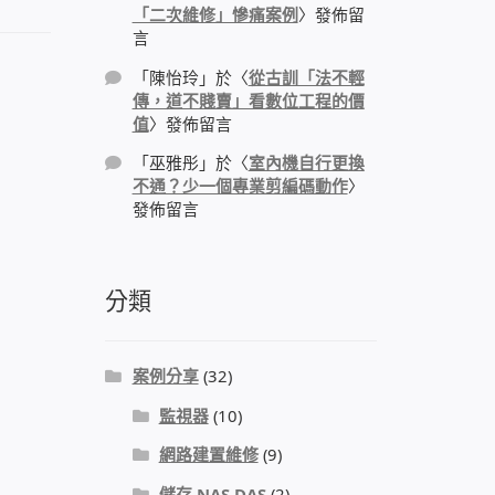
「二次維修」慘痛案例
〉發佈留
言
「
陳怡玲
」於〈
從古訓「法不輕
傳，道不賤賣」看數位工程的價
值
〉發佈留言
「
巫雅彤
」於〈
室內機自行更換
不通？少一個專業剪編碼動作
〉
發佈留言
分類
案例分享
(32)
監視器
(10)
網路建置維修
(9)
儲存 NAS DAS
(2)