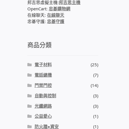
邦吉思虛擬主機:
邦吉思主機
OpenCart:
忠碁購物網
在線聊天:
在線聊天
忠碁守護:
忠碁守護
商品分類
電子材料
(25)
電話總機
(7)
門禁門控
(14)
自動與控制
(3)
光纖網路
(3)
公益愛心
(1)
防火牆●資安
(1)