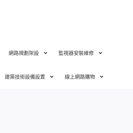
網路規劃架設
監視器安裝維修
建築技術設備設置
線上網路購物
視器安裝維修
電話總機 對講機
門禁安全控制
建築技術設備