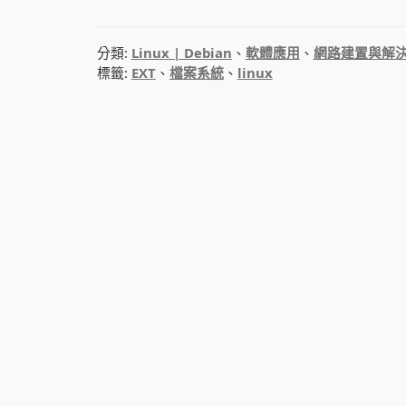
分類:
Linux | Debian
、
軟體應用
、
網路建置與解
標籤:
EXT
、
檔案系統
、
linux