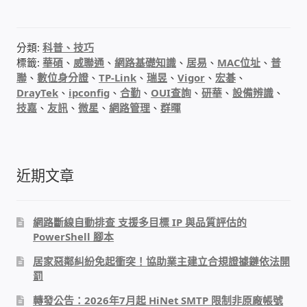
IP-PBX 租賃 借測 (雲端總機)
通航國際(Tonnet)
分類:
科普、技巧
標籤:
華碩
、
威聯通
、
網路基礎知識
、
居易
、
MAC位址
、
普
聯
、
數位身分證
、
TP-Link
、
瑞昱
、
Vigor
、
宏碁
、
DCS 數位通訊系統
DrayTek
、
ipconfig
、
合勤
、
OUI查詢
、
研華
、
設備辨識
、
技嘉
、
友訊
、
微星
、
網路管理
、
群暉
NEC SL2100 電話總機 數位IP通訊系統
安立達(Aristel)
近期文章
聯盟電子(LINEMEX)
網路斷線自動排查 支援多目標 IP 與品質評估的
網路型門口視訊對講機
PowerShell 腳本
居家惡鄰糾紛免起衝突！協助業主建立合規證據鏈依法開
電話 工具 軟體 手冊
罰
轉發公告：2026年7月起 HiNet SMTP 限制非原廠帳號
門禁安全控制