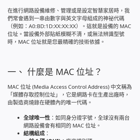
在進行網路設備維修、管理或是設定智慧家居時，我
雲端儲值型電表
們常會遇到一串由數字與英文字母組成的神祕代碼
（例如：A0:BD:1D:XX:XX:XX）。這就是設備的 MAC
電子鎖安裝-實績案例
位址。當設備外部貼紙模糊不清，或無法辨識型號
時，MAC 位址就是您最精確的技術依據。
電腦資訊-實績案例
電話總機安裝維修-實績案例
一、 什麼是 MAC 位址？
聯絡我們
MAC 位址 (Media Access Control Address) 中文稱為
「媒體存取控制位址」，它是網路卡在生產出廠時，
徵 伙伴
由製造商燒錄在硬體內的唯一代碼。
公益贊助、社會貢獻
全球唯一性
：如同身分證字號，全球沒有兩台
網路設備會有相同的 MAC 位址。
結構組成
：
聯盟合作包商