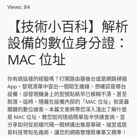
Views: 84
收費標準依據
【技術小百科】解析
照片紀實影音
設備的數位身分證：
儀器設備
MAC 位址
網路建置規劃維修-實績案例
你有過這樣的經驗嗎？打開路由器後台或是網路掃描
弱電工程-實績案例
App，發現清單中冒出一個陌生連線，想確認是哪台
設備，卻發現機身上的型號貼紙早已模糊不清、甚至
插卡計費
脫落。這時，隱藏在設備內部的「MAC 位址」就是最
關鍵的數位線索。本篇文章將帶您深入淺出了解什麼
是 MAC 位址，教您如何透過簡單指令快速查詢，並
監視器安裝維修-實績案例
分享如何從前綴代碼一眼辨識出像是華碩、瑞昱或居
易科技等知名廠商，讓您的網路管理既專業又精準！
自動控制PLC專案設計-實績案例