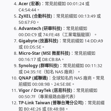
Acer (宏碁)
：常見前綴如 00:01:24 或
USB隨插即用視訊攝影機
C4:54:44。
ZyXEL (合勤科技)
：常見前綴如 00:13:49 或
數位廣告看板播放器
50:67:F0。
Advantech (研華科技)
：常見前綴如
電腦 工具 軟體 手冊
00:D0:C9 或 74:FE:48（工業電腦龍頭）。
Gigabyte (技嘉科技)
：常見前綴如 14:DD:A9
網路規劃架設
或 E0:D5:5E。
Micro-Star (MSI 微星科技)
：常見前綴如
00:16:17 或 D8:CB:8A。
OpenMediaVault OMV
Synology (群暉科技)
：常見前綴如 00:11:32
或 D4:35:1E（知名 NAS 廠商）。
NAS到府安裝服務
QNAP (威聯通)
：全球知名的 NAS 廠商。常見
前綴如 00:08:9B、24:5E:BE。
DAS 直連式附加存儲
Vigor / DrayTek (居易科技)
：常見前綴如
00:50:7F（專業級路由器代表）
出租套房出租 網路維護管理 房東免煩惱
TP-Link Taiwan (普聯台灣分公司)
：常見前綴
如 B0:4E:26 或 E8:48:B8。