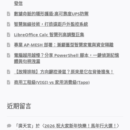
發信
數據命脈的隱形護盾:高可靠度UPS防禦
感應式門鎖、電子鎖
智慧無線技術，打造遠距戶外監控系統
電梯樓層刷卡管制
LibreOffice Calc 智慧列高調整巨集
專業 AP-MESH 部署：兼顧舊型智慧家電與資安隔離
停車場、社區大樓 車道管制系統
電腦越用越慢？分享 PowerShell 腳本，一鍵偵測記憶
體與句柄洩漏
風速傳感器+PLC自動控制
【故障排除】方向鍵控滑鼠？原來是它在背後搗鬼！
mOA雲考勤 指紋、卡片、手機APP GPS打卡
商用工程級(VIGI) vs 家用消費級(Tapo)
智慧櫃
近期留言
電子鎖 凱特安Kwikset
「
廣天宮
」於〈
2026 祝大家新年快樂！馬年行大運！
〉
電子模組電路模塊