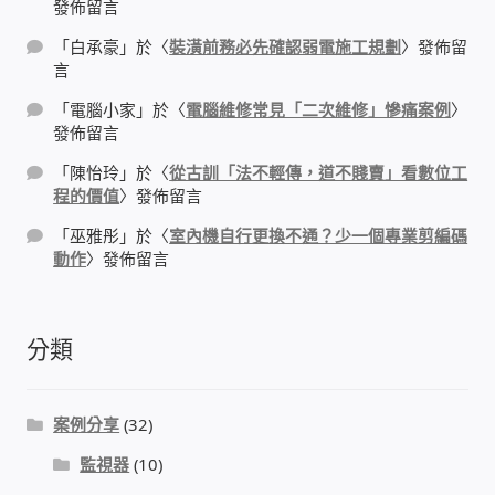
發佈留言
「
白承豪
」於〈
裝潢前務必先確認弱電施工規劃
〉發佈留
門禁安全控制 工具 軟體 手冊
言
建築技術設備設置
「
電腦小家
」於〈
電腦維修常見「二次維修」慘痛案例
〉
發佈留言
租屋維修、租屋安全
「
陳怡玲
」於〈
從古訓「法不輕傳，道不賤賣」看數位工
程的價值
〉發佈留言
智慧電錶、儲值、雲端 電子式電錶
「
巫雅彤
」於〈
室內機自行更換不通？少一個專業剪編碼
動作
〉發佈留言
公用房間插卡計費方案
分類
充電樁
線上網路購物
案例分享
(32)
監視器
(10)
DIY材料