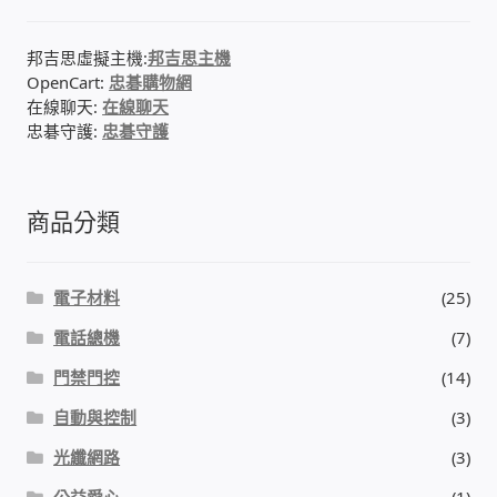
邦吉思虛擬主機:
邦吉思主機
OpenCart:
忠碁購物網
在線聊天:
在線聊天
忠碁守護:
忠碁守護
商品分類
電子材料
(25)
電話總機
(7)
門禁門控
(14)
自動與控制
(3)
光纖網路
(3)
公益愛心
(1)