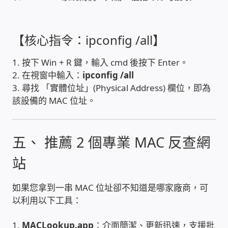
PHP程式設計
【核心指令：ipconfig /all】
網路 工具 軟體 手冊
1. 按下 Win + R 鍵，輸入 cmd 後按下 Enter。
監視器安裝維修
2. 在視窗中輸入：
ipconfig /all
3. 尋找 「實體位址」(Physical Address) 欄位，即為
監視器DIY
該設備的 MAC 位址。
監視器租賃方案
五、 推薦 2 個專業 MAC 反查網
防盜保全-安防設備
站
昇銳電子(HI SHARP)智慧科技
如果您拿到一串 MAC 位址卻不知道是哪家廠商，可
以利用以下工具：
鎧鋒企業(KCA)智能監視系統
1.
MACLookup.app
：介面簡潔、更新迅速，支援批