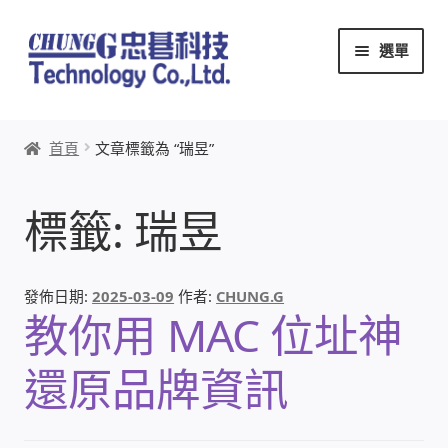
跳
跳
選單
至
至
導
主
覽
要
首頁
列
內
首頁
文章標籤為 “瑞昱”
容
關於忠碁
標籤:
瑞昱
本站文章導覽
本站AI文字客服
發佈日期:
2025-03-09
作者:
CHUNG.G
教你用 MAC 位址神
創辦人:林慶忠
還原品牌資訊
頭份獅子會
竹南百齡扶輪社