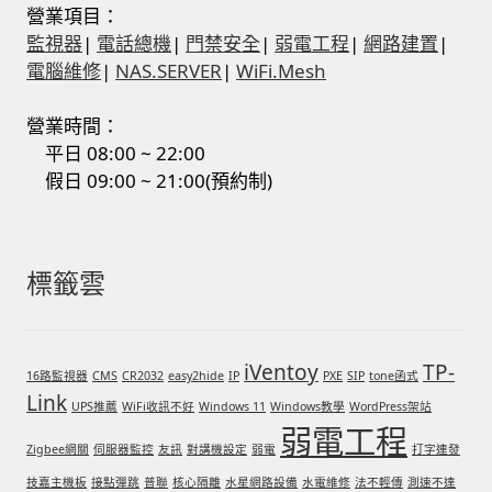
營業項目：
監視器
|
電話總機
|
門禁安全
|
弱電工程
|
網路建置
|
電腦維修
|
NAS.SERVER
|
WiFi.Mesh
營業時間：
平日 08:00 ~ 22:00
假日 09:00 ~ 21:00(預約制)
標籤雲
iVentoy
TP-
16路監視器
CMS
CR2032
easy2hide
IP
PXE
SIP
tone函式
Link
UPS推薦
WiFi收訊不好
Windows 11
Windows教學
WordPress架站
弱電工程
Zigbee網關
伺服器監控
友訊
對講機設定
弱電
打字連發
技嘉主機板
接點彈跳
普聯
核心隔離
水星網路設備
水電維修
法不輕傳
測速不達