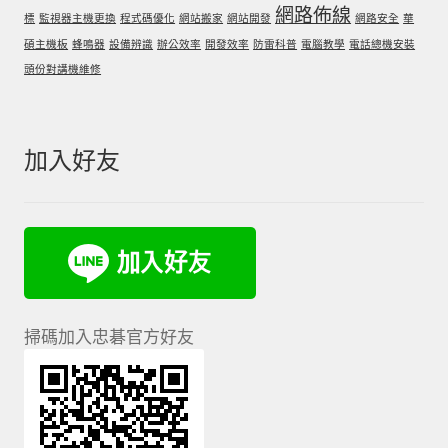
網路佈線
標
監視器主機更換
程式碼優化
網站搬家
網站開發
網路安全
華
碩主機板
蜂鳴器
設備辨識
辦公效率
開發效率
防雷科普
電腦教學
電話總機安裝
頭份對講機維修
加入好友
掃碼加入忠碁官方好友