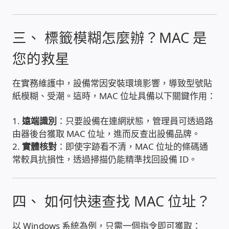
WIFI Wi-Fi 無線熱點 無線網路
三、 標籤模糊怎麼辦？MAC 是
網路硬體設備
您的救星
居易科技DrayTek/裕笠科技Ublink
在實務維護中，設備常因安裝環境影響，導致型號貼
印表列印伺服器
紙模糊、受潮。這時，MAC 位址具備以下關鍵作用：
虛擬機 Virtual machine VirtualBox Hyper-V
1.
遠端識別
：只要設備在連網狀態，管理員可透過路
VMware
由器後台獲取 MAC 位址，進而反查出設備品牌。
2.
實體核對
：即使字跡看不清，MAC 位址的條碼通
常較具抗損性，透過掃描仍能精準找回設備 ID。
網路 到府檢測 連線設定
光纖網路
四、 如何快速查找 MAC 位址？
TP-Link TAIWAN(普聯技術)
以 Windows 系統為例，只需一個指令即可獲取：