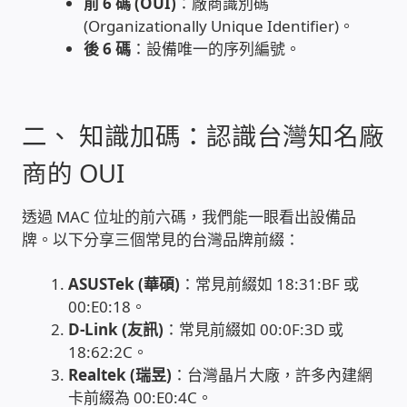
前 6 碼 (OUI)
：廠商識別碼
(Organizationally Unique Identifier)。
家庭水電修繕
後 6 碼
：設備唯一的序列編號。
窗簾 窗飾 丈量安裝
二、 知識加碼：認識台灣知名廠
電腦維修銷售
商的 OUI
電腦維護合約
透過 MAC 位址的前六碼，我們能一眼看出設備品
電腦租賃方案
牌。以下分享三個常見的台灣品牌前綴：
捷元電腦 NUC迷你電腦 伺服器
ASUSTek (華碩)
：常見前綴如 18:31:BF 或
00:E0:18。
D-Link (友訊)
：常見前綴如 00:0F:3D 或
飛碟 不斷電 UPS / 穩壓器 AVR
18:62:2C。
Realtek (瑞昱)
：台灣晶片大廠，許多內建網
遠距教學、在家辦公
卡前綴為 00:E0:4C。