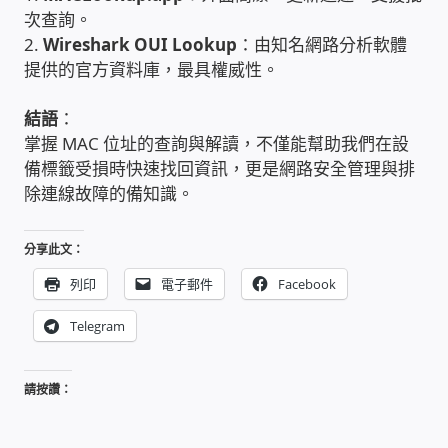
太陽能系統監視器
次查詢。
2.
Wireshark OUI Lookup
：由知名網路分析軟體
提供的官方資料庫，最具權威性。
監視器 信和 TBC 固定IP
結語
：
監視器RS485開門開鐵門開燈開保全
掌握 MAC 位址的查詢與解讀，不僅能幫助我們在設
備標籤受損時快速找回資訊，更是網路安全管理與排
監控健檢‧舊換新專案
除連線故障的備知識。
監視器異地備份備援
分享此文：
列印
電子郵件
Facebook
監控安防 工具 軟體 手冊
Telegram
電話總機 對講機
請按讚：
迅時數位網路電話總機