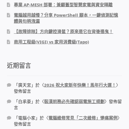
專業 AP-MESH 部署：兼顧舊型智慧家電與資安隔離
PHP程式設計
電腦越用越慢？分享 PowerShell 腳本，一鍵偵測記憶
體與句柄洩漏
網路 工具 軟體 手冊
【故障排除】方向鍵控滑鼠？原來是它在背後搗鬼！
監視器安裝維修
商用工程級(VIGI) vs 家用消費級(Tapo)
監視器DIY
近期留言
監視器租賃方案
「
廣天宮
」於〈
2026 祝大家新年快樂！馬年行大運！
〉
防盜保全-安防設備
發佈留言
「
白承豪
」於〈
裝潢前務必先確認弱電施工規劃
〉發佈留
昇銳電子(HI SHARP)智慧科技
言
「
電腦小家
」於〈
電腦維修常見「二次維修」慘痛案例
〉
鎧鋒企業(KCA)智能監視系統
發佈留言