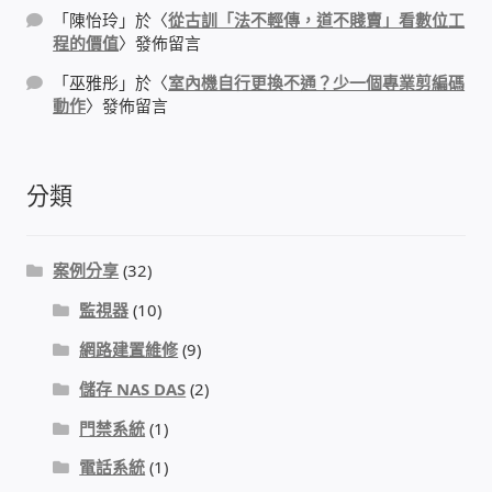
太陽能系統監視器
「
陳怡玲
」於〈
從古訓「法不輕傳，道不賤賣」看數位工
程的價值
〉發佈留言
監視器 信和 TBC 固定IP
「
巫雅彤
」於〈
室內機自行更換不通？少一個專業剪編碼
動作
〉發佈留言
監視器RS485開門開鐵門開燈開保全
分類
監控健檢‧舊換新專案
監視器異地備份備援
案例分享
(32)
監視器
(10)
監控安防 工具 軟體 手冊
網路建置維修
(9)
電話總機 對講機
儲存 NAS DAS
(2)
門禁系統
(1)
迅時數位網路電話總機
電話系統
(1)