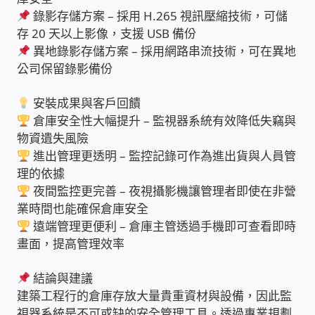
錄影存儲方案 – 採用 H.265 視訊壓縮技術，可儲
家庭水電修繕
存 20 天以上影像，支援 USB 備份
異地錄影存儲方案 – 採用網路串流技術，可在異地
窗簾 窗飾 丈量安裝
公司保留錄影備份
電腦維修銷售
安裝成果與客戶回饋
倉庫安全性大幅提升 – 監視器系統有效降低失竊與
物資遺失風險
電腦維護合約
進出管理更透明 – 監控記錄可作為進出貨與人員管
理的依據
電腦租賃方案
夜間監控更完善 – 夜視攝影機讓管理者即使在非營
業時間也能確保倉庫安全
捷元電腦 NUC迷你電腦 伺服器
遠端管理更便利 – 倉庫主管透過手機即可查看即時
畫面，提高管理效率
飛碟 不斷電 UPS / 穩壓器 AVR
結論與建議
遠距教學、在家辦公
建築工程行的倉庫存放大量貴重資材與設備，因此監
視器系統是不可或缺的安全管理工具。透過專業規劃