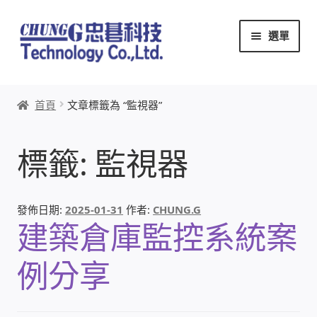
跳
跳
選單
至
至
導
主
覽
要
首頁
列
內
首頁
文章標籤為 “監視器”
容
關於忠碁
標籤:
監視器
本站文章導覽
本站AI文字客服
發佈日期:
2025-01-31
作者:
CHUNG.G
建築倉庫監控系統案
創辦人:林慶忠
例分享
頭份獅子會
竹南百齡扶輪社