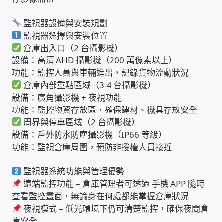
雲端儲值型電表
監視器設備與安裝規劃
監視器選擇與安裝位置
倉庫出入口（2 台攝影機）
電子鎖安裝-實績案例
設備：高清 AHD 攝影機（200 萬像素以上）
功能：監控人員與車輛進出，記錄貨物流動狀況
電腦資訊-實績案例
倉庫內部重點區域（3-4 台攝影機）
設備：廣角攝影機 + 夜視功能
電話總機安裝維修-實績案例
功能：監控物資存放區，確保建材、機具存放安全
周界與停車區域（2 台攝影機）
聯絡我們
設備：戶外防水防塵攝影機（IP66 等級）
功能：監視倉庫周圍，預防非授權人員接近
徵 伙伴
監視器系統功能與管理優勢
遠端監控功能 – 倉庫管理者可透過 手機 APP 隨時
公益贊助、社會貢獻
查看監控畫面，無論身在何處都能掌握倉庫狀況
夜視模式 – 低光環境下仍可清楚監控，確保夜間倉
聯盟合作包商
庫安全