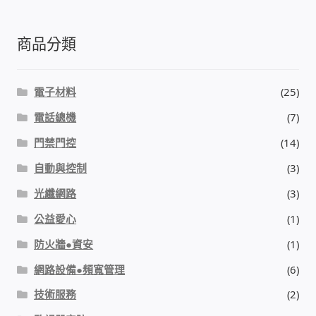
門禁安全控制 工具 軟體 手冊
商品分類
建築技術設備設置
電子材料
(25)
租屋維修、租屋安全
電話總機
(7)
門禁門控
(14)
智慧電錶、儲值、雲端 電子式電錶
自動與控制
(3)
公用房間插卡計費方案
光纖網路
(3)
公益愛心
(1)
充電樁
防火牆●資安
(1)
線上網路購物
網路設備●頻寬管理
(6)
技術服務
(2)
DIY材料