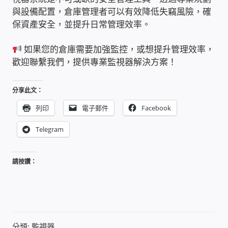
與設備配置，倉庫管理者可以有效降低失竊風險，確
USB隨插即用視訊攝影機
保資產安全，並提升日常管理效率。
數位廣告看板播放器
如果您的倉庫需要加強監控，或想提升管理效率，
歡迎聯繫我們，提供專業監視器解決方案！
電腦 工具 軟體 手冊
分享此文：
網路規劃架設
列印
電子郵件
Facebook
OpenMediaVault OMV
Telegram
NAS到府安裝服務
請按讚：
DAS 直連式附加存儲
出租套房出租 網路維護管理 房東免煩惱
分類:
監視器