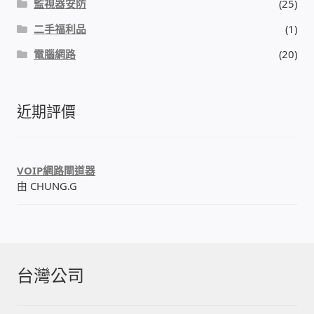
監視器安防
(25)
我的帳號
二手福利品
(1)
電腦網路
(20)
結帳
購物車
近期評價
退款和退貨政策
VOIP網路閘道器
由 CHUNG.G
台灣公司