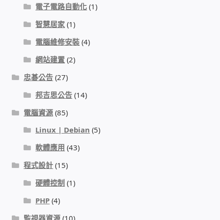
IP-PBX 租賃 借測 (雲端總機)
電子電路自動化
(1)
智慧居家
(1)
通航國際(Tonnet)
電腦維修安裝
(4)
DCS 數位通訊系統
網站建置
(2)
忠碁公告
(27)
NEC SL2100 電話總機 數位IP通訊系統
邦吉思公告
(14)
安立達(Aristel)
電腦資源
(85)
Linux | Debian
(5)
聯盟電子(LINEMEX)
軟體應用
(43)
網路型門口視訊對講機
程式設計
(15)
硬體控制
(1)
電話 工具 軟體 手冊
PHP
(4)
監視器資源
(10)
門禁安全控制