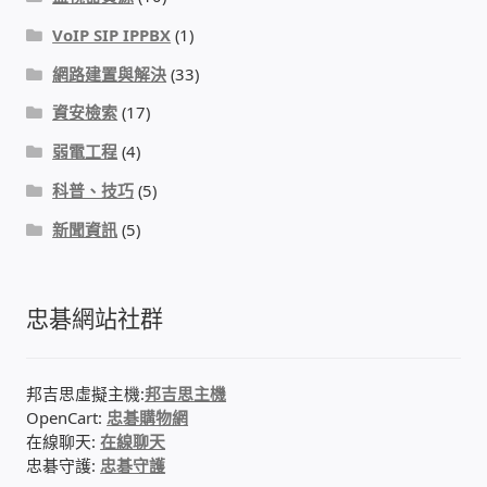
VoIP SIP IPPBX
(1)
感應式門鎖、電子鎖
網路建置與解決
(33)
資安檢索
(17)
電梯樓層刷卡管制
弱電工程
(4)
停車場、社區大樓 車道管制系統
科普、技巧
(5)
新聞資訊
(5)
風速傳感器+PLC自動控制
mOA雲考勤 指紋、卡片、手機APP GPS打卡
忠碁網站社群
智慧櫃
邦吉思虛擬主機:
邦吉思主機
電子鎖 凱特安Kwikset
OpenCart:
忠碁購物網
在線聊天:
在線聊天
忠碁守護:
忠碁守護
電子模組電路模塊