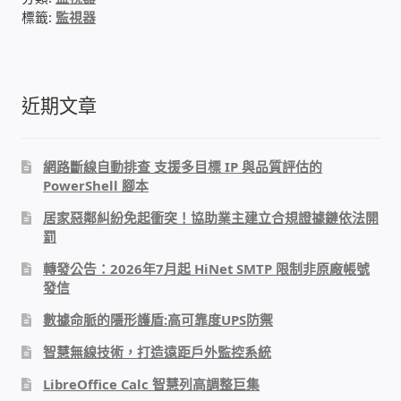
WIFI Wi-Fi 無線熱點 無線網路
標籤:
監視器
網路硬體設備
近期文章
居易科技DrayTek/裕笠科技Ublink
印表列印伺服器
網路斷線自動排查 支援多目標 IP 與品質評估的
PowerShell 腳本
虛擬機 Virtual machine VirtualBox Hyper-V
居家惡鄰糾紛免起衝突！協助業主建立合規證據鏈依法開
VMware
罰
轉發公告：2026年7月起 HiNet SMTP 限制非原廠帳號
網路 到府檢測 連線設定
發信
數據命脈的隱形護盾:高可靠度UPS防禦
光纖網路
智慧無線技術，打造遠距戶外監控系統
TP-Link TAIWAN(普聯技術)
LibreOffice Calc 智慧列高調整巨集