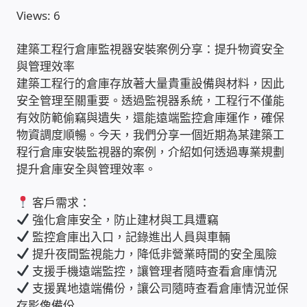
Views: 6
收費標準依據
建築工程行倉庫監視器安裝案例分享：提升物資安全
與管理效率
照片紀實影音
建築工程行的倉庫存放著大量貴重設備與材料，因此
安全管理至關重要。透過監視器系統，工程行不僅能
儀器設備
有效防範偷竊與遺失，還能遠端監控倉庫運作，確保
物資調度順暢。今天，我們分享一個近期為某建築工
網路建置規劃維修-實績案例
程行倉庫安裝監視器的案例，介紹如何透過專業規劃
提升倉庫安全與管理效率。
弱電工程-實績案例
客戶需求：
強化倉庫安全，防止建材與工具遭竊
插卡計費
監控倉庫出入口，記錄進出人員與車輛
提升夜間監視能力，降低非營業時間的安全風險
監視器安裝維修-實績案例
支援手機遠端監控，讓管理者隨時查看倉庫情況
支援異地遠端備份，讓公司隨時查看倉庫情況並保
自動控制PLC專案設計-實績案例
存影像備份