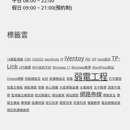
平日 08:00 ~ 22:00
假日 09:00 ~ 21:00(預約制)
標籤雲
iVentoy
TP-
16路監視器
CMS
CR2032
easy2hide
IP
PXE
SIP
tone函式
Link
UPS推薦
WiFi收訊不好
Windows 11
Windows教學
WordPress架站
弱電工程
Zigbee網關
伺服器監控
友訊
對講機設定
弱電
打字連發
技嘉主機板
接點彈跳
普聯
核心隔離
水星網路設備
水電維修
法不輕傳
測速不達
網路佈線
標
監視器主機更換
程式碼優化
網站搬家
網站開發
網路安全
華
碩主機板
蜂鳴器
設備辨識
辦公效率
開發效率
防雷科普
電腦教學
電話總機安裝
頭份對講機維修